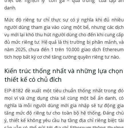
triệt để: nghịch lý “con gà – quả trứng” của tập ẩn
danh.
Mức độ riêng tư chỉ thực sự có ý nghĩa khi đủ nhiều
người dùng tham gia vào cùng một bể, nhưng các dịch
vụ mới lại khó thu hút người dùng cho đến khi cung cấp
đủ mức riêng tư. Hệ quả là thị trường bị phân mảnh, và
năm 2025, chưa đến 1 trên 10.000 giao dịch Ethereum
tích hợp bất kỳ cơ chế tăng cường quyền riêng tư nào.
Kiến trúc thống nhất và những lựa chọn
thiết kế có chủ đích
EIP-8182 đề xuất một tiêu chuẩn thống nhất trong đó
mọi ví và ứng dụng chia sẻ cùng một bể ẩn danh, có
nghĩa là mỗi người dùng mới gia nhập sẽ tự động gia
tăng mức độ riêng tư cho toàn bộ hệ thống. Đáng chú
ý, thiết kế không yêu cầu hạ tầng địa chỉ riêng biệt: tài
sản vẫn có thể gửi tới địa chỉ Ethereum thông thường