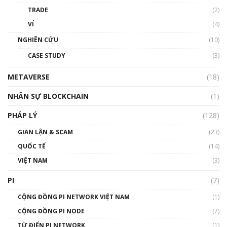
Blockchain
TRADE
(2)
01:34:46
VÍ
(4)
Talkshow 19: GameFi Việt Nam – Báo động
NGHIÊN CỨU
(10)
đỏ
CASE STUDY
(3)
01:24:45
METAVERSE
(18)
Talkshow18: Làn sóng tài năng Việt trở về từ
Silicon Valley - Sức bật mới cho Việt Nam
NHÂN SỰ BLOCKCHAIN
(1)
01:32:59
PHÁP LÝ
(128)
Talkshow17: Mùa đông Crypto – Chiếc khăn
GIAN LẬN & SCAM
gió ấm
(23)
01:40:40
QUỐC TẾ
(14)
VIỆT NAM
(3)
Talkshow 16: Làn sóng số tại Việt Nam và thế
giới
PI
(7)
01:49:30
CỘNG ĐỒNG PI NETWORK VIỆT NAM
(1)
Talkshow 14: MemeCoin – Trò đùa tỷ đô
CỘNG ĐỒNG PI NODE
(7)
#phocapblockchain #PCB #meme
TỪ ĐIỂN PI NETWORK
(1)