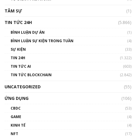
01:29:26
TÂM SỰ
(1)
TIN TỨC 24H
(5.866)
BÌNH LUẬN DỰ ÁN
(1)
BÌNH LUẬN SỰ KIỆN TRONG TUẦN
(4)
SỰ KIỆN
(33)
TIN 24H
(1.322)
TIN TỨC AI
(603)
TIN TỨC BLOCKCHAIN
(2.842)
UNCATEGORIZED
(55)
ỨNG DỤNG
(106)
CBDC
(53)
GAME
(4)
KINH TẾ
(4)
NFT
(17)