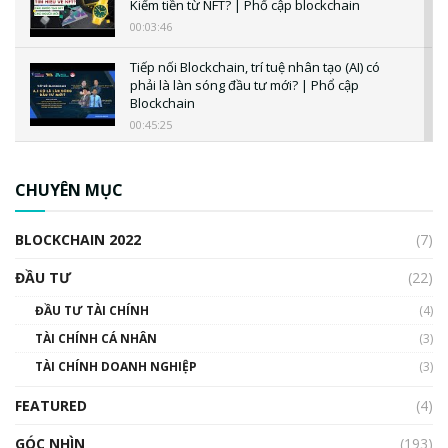
Kiếm tiền từ NFT? | Phổ cập blockchain
00:03:46
Tiếp nối Blockchain, trí tuệ nhân tạo (AI) có
phải là làn sóng đầu tư mới? | Phổ cập
Blockchain
00:45:25
CBDC là gì? Tổng quan về CBDC? Tại sao
ngân hàng trung ương lại quan trọng? | Phổ
CHUYÊN MỤC
cập Blockchain
00:04:38
BLOCKCHAIN 2022
(7)
Triển vọng nào cho Bitcoin. Thị trường liệu có
uptrend trong năm 2023? | Phổ cập
ĐẦU TƯ
(22)
Blockchain
ĐẦU TƯ TÀI CHÍNH
(4)
00:02:14
TÀI CHÍNH CÁ NHÂN
(3)
Nhìn lại năm 2022: Những sự kiện ảnh hưởng
TÀI CHÍNH DOANH NGHIỆP
đến hệ sinh thái tiền mã hoá | Phổ cập
(3)
Blockchain
FEATURED
(4)
00:15:29
GÓC NHÌN
Nhìn lại năm 2022: Những nhân vật ảnh
(193)