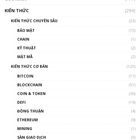
hưởng nhất hệ sinh thái tiền mã hoá | Phổ
cập Blockchain
KIẾN THỨC
(294)
00:16:07
KIẾN THỨC CHUYÊN SÂU
(23)
Talkshow 27: Ranh giới giữa tầm ảnh hưởng
BẢO MẬT
(15)
và sự thao túng giá | Phổ cập Blockchain
CHAIN
(1)
01:35:05
KỸ THUẬT
(2)
Nhân sự tương lại ngành Blockchain Việt
MẬT MÃ
(2)
Nam | Phổ cập Blockchain
KIẾN THỨC CƠ BẢN
(125)
00:43:47
BITCOIN
(17)
Blockchain đang được ứng dụng ở Việt Nam
BLOCKCHAIN
(51)
như thể nào?
COIN & TOKEN
(36)
00:39:31
DEFI
(19)
Chìa khóa mở lối cơ hội trước các quĩ đầu tư |
ĐỒNG THUẬN
(4)
Phổ cập Blockchain
ETHEREUM
(9)
00:35:11
MINING
(1)
Talkshow 20: Biến động giá của tài sản truyền
SÀN GIAO DỊCH
(3)
thống & Crypto qua các cuộc chiến | Phổ cập