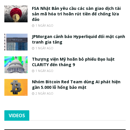
FSA Nhật Bản yêu cầu các sàn giao dịch tài
sản mã hóa trì hoãn rút tiền để chống lừa
đảo
1 NGÀY AGO
JPMorgan cảnh báo Hyperliquid đối mặt cạnh
tranh gia tăng
1 NGÀY AGO
Thượng viện Mỹ hoãn bỏ phiếu Đạo luật
CLARITY đến tháng 9
1 NGÀY AGO
Nhóm Bitcoin Red Team dùng AI phát hiện
gần 5.000 lỗ hổng bảo mật
2 NGÀY AGO
VIDEOS