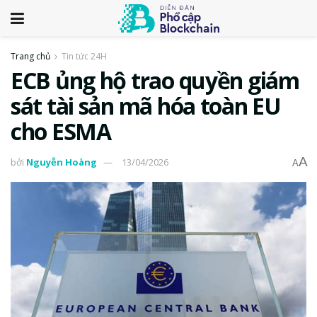
Trang chủ
Tin tức 24H
ECB ủng hộ trao quyền giám
sát tài sản mã hóa toàn EU
cho ESMA
A
bởi
Nguyễn Hoàng
13/04/2026
A