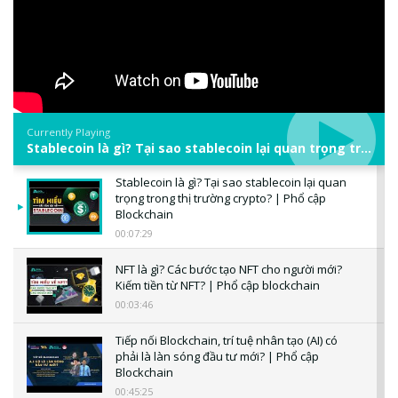
Currently Playing
Stablecoin là gì? Tại sao stablecoin lại quan trọng trong thị trường crypto? | Phổ cập Blockchain
Stablecoin là gì? Tại sao stablecoin lại quan
trọng trong thị trường crypto? | Phổ cập
Blockchain
00:07:29
NFT là gì? Các bước tạo NFT cho người mới?
Kiếm tiền từ NFT? | Phổ cập blockchain
00:03:46
Tiếp nối Blockchain, trí tuệ nhân tạo (AI) có
phải là làn sóng đầu tư mới? | Phổ cập
Blockchain
00:45:25