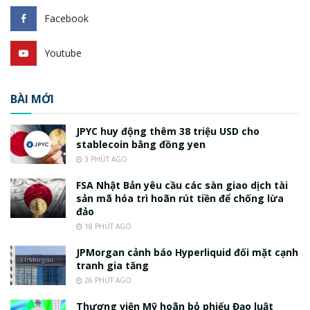
Facebook
Youtube
BÀI MỚI
JPYC huy động thêm 38 triệu USD cho
stablecoin bằng đồng yen
3 PHÚT AGO
FSA Nhật Bản yêu cầu các sàn giao dịch tài
sản mã hóa trì hoãn rút tiền để chống lừa
đảo
18 PHÚT AGO
JPMorgan cảnh báo Hyperliquid đối mặt cạnh
tranh gia tăng
26 PHÚT AGO
Thượng viện Mỹ hoãn bỏ phiếu Đạo luật