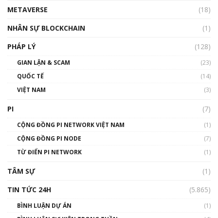
METAVERSE
(18)
Talkshow18: Làn sóng tài năng Việt trở về từ
Silicon Valley - Sức bật mới cho Việt Nam
NHÂN SỰ BLOCKCHAIN
(1)
01:32:59
PHÁP LÝ
(128)
Talkshow17: Mùa đông Crypto – Chiếc khăn
GIAN LẬN & SCAM
gió ấm
(23)
01:40:40
QUỐC TẾ
(14)
VIỆT NAM
(3)
Talkshow 16: Làn sóng số tại Việt Nam và thế
giới
PI
(7)
01:49:30
CỘNG ĐỒNG PI NETWORK VIỆT NAM
(1)
Talkshow 14: MemeCoin – Trò đùa tỷ đô
CỘNG ĐỒNG PI NODE
(7)
#phocapblockchain #PCB #meme
TỪ ĐIỂN PI NETWORK
(1)
01:29:26
TÂM SỰ
(1)
TIN TỨC 24H
(5.865)
BÌNH LUẬN DỰ ÁN
(1)