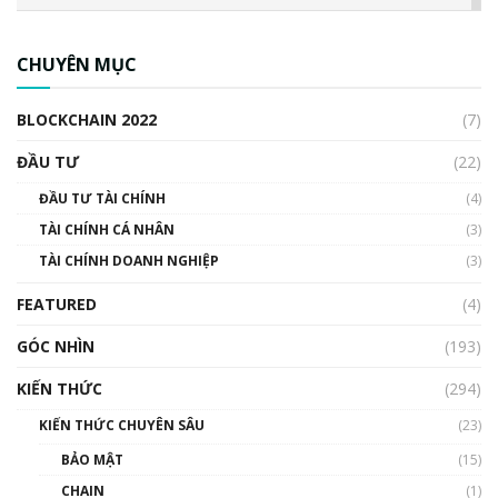
CBDC là gì? Tổng quan về CBDC? Tại sao
ngân hàng trung ương lại quan trọng? | Phổ
CHUYÊN MỤC
cập Blockchain
00:04:38
BLOCKCHAIN 2022
(7)
Triển vọng nào cho Bitcoin. Thị trường liệu có
uptrend trong năm 2023? | Phổ cập
ĐẦU TƯ
(22)
Blockchain
ĐẦU TƯ TÀI CHÍNH
(4)
00:02:14
TÀI CHÍNH CÁ NHÂN
(3)
Nhìn lại năm 2022: Những sự kiện ảnh hưởng
TÀI CHÍNH DOANH NGHIỆP
đến hệ sinh thái tiền mã hoá | Phổ cập
(3)
Blockchain
FEATURED
(4)
00:15:29
GÓC NHÌN
Nhìn lại năm 2022: Những nhân vật ảnh
(193)
hưởng nhất hệ sinh thái tiền mã hoá | Phổ
cập Blockchain
KIẾN THỨC
(294)
00:16:07
KIẾN THỨC CHUYÊN SÂU
(23)
Talkshow 27: Ranh giới giữa tầm ảnh hưởng
BẢO MẬT
(15)
và sự thao túng giá | Phổ cập Blockchain
CHAIN
(1)