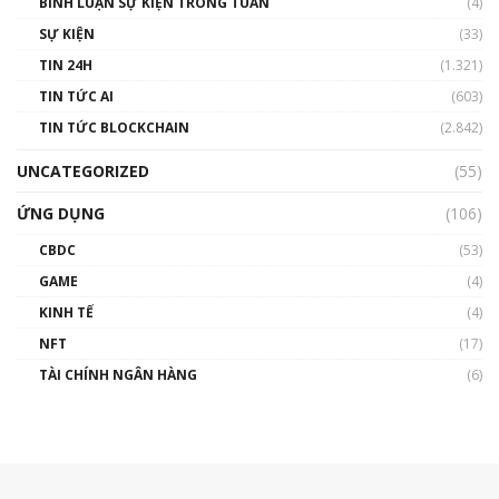
BÌNH LUẬN SỰ KIỆN TRONG TUẦN
(4)
SỰ KIỆN
(33)
TIN 24H
(1.321)
TIN TỨC AI
(603)
TIN TỨC BLOCKCHAIN
(2.842)
UNCATEGORIZED
(55)
ỨNG DỤNG
(106)
CBDC
(53)
GAME
(4)
KINH TẾ
(4)
NFT
(17)
TÀI CHÍNH NGÂN HÀNG
(6)