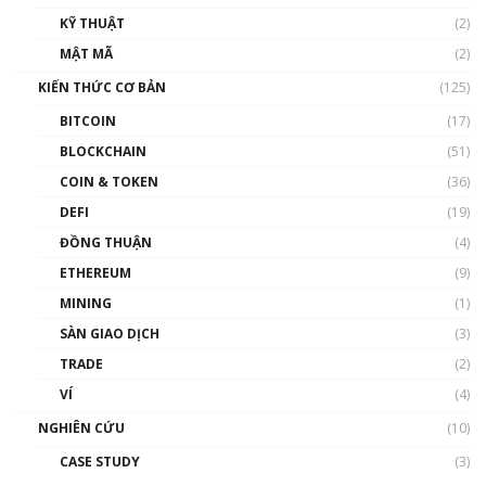
01:35:05
KỸ THUẬT
(2)
Nhân sự tương lại ngành Blockchain Việt
MẬT MÃ
(2)
Nam | Phổ cập Blockchain
KIẾN THỨC CƠ BẢN
(125)
00:43:47
BITCOIN
(17)
Blockchain đang được ứng dụng ở Việt Nam
BLOCKCHAIN
(51)
như thể nào?
COIN & TOKEN
(36)
00:39:31
DEFI
(19)
Chìa khóa mở lối cơ hội trước các quĩ đầu tư |
ĐỒNG THUẬN
(4)
Phổ cập Blockchain
ETHEREUM
(9)
00:35:11
MINING
(1)
Talkshow 20: Biến động giá của tài sản truyền
SÀN GIAO DỊCH
(3)
thống & Crypto qua các cuộc chiến | Phổ cập
Blockchain
TRADE
(2)
01:34:46
VÍ
(4)
Talkshow 19: GameFi Việt Nam – Báo động
NGHIÊN CỨU
(10)
đỏ
CASE STUDY
(3)
01:24:45