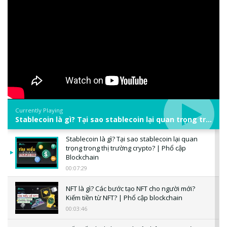
Currently Playing
Stablecoin là gì? Tại sao stablecoin lại quan trọng trong thị trường crypto? | Phổ cập Blockchain
Stablecoin là gì? Tại sao stablecoin lại quan
trọng trong thị trường crypto? | Phổ cập
Blockchain
00:07:29
NFT là gì? Các bước tạo NFT cho người mới?
Kiếm tiền từ NFT? | Phổ cập blockchain
00:03:46