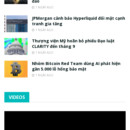
đảo
1 NGÀY AGO
JPMorgan cảnh báo Hyperliquid đối mặt cạnh
tranh gia tăng
1 NGÀY AGO
Thượng viện Mỹ hoãn bỏ phiếu Đạo luật
CLARITY đến tháng 9
1 NGÀY AGO
Nhóm Bitcoin Red Team dùng AI phát hiện
gần 5.000 lỗ hổng bảo mật
1 NGÀY AGO
VIDEOS