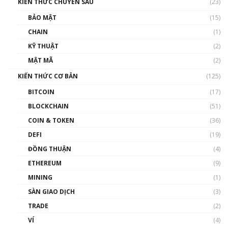
KIẾN THỨC CHUYÊN SÂU
(23)
Talkshow 27: Ranh giới giữa tầm ảnh hưởng
BẢO MẬT
(15)
và sự thao túng giá | Phổ cập Blockchain
CHAIN
(1)
01:35:05
KỸ THUẬT
(2)
Nhân sự tương lại ngành Blockchain Việt
MẬT MÃ
(2)
Nam | Phổ cập Blockchain
KIẾN THỨC CƠ BẢN
(125)
00:43:47
BITCOIN
(17)
Blockchain đang được ứng dụng ở Việt Nam
BLOCKCHAIN
(51)
như thể nào?
COIN & TOKEN
(36)
00:39:31
DEFI
(19)
Chìa khóa mở lối cơ hội trước các quĩ đầu tư |
ĐỒNG THUẬN
(4)
Phổ cập Blockchain
ETHEREUM
(9)
00:35:11
MINING
(1)
Talkshow 20: Biến động giá của tài sản truyền
SÀN GIAO DỊCH
(3)
thống & Crypto qua các cuộc chiến | Phổ cập
Blockchain
TRADE
(2)
01:34:46
VÍ
(4)