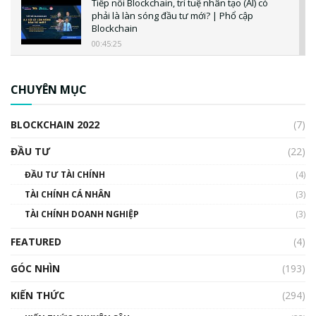
Tiếp nối Blockchain, trí tuệ nhân tạo (AI) có
phải là làn sóng đầu tư mới? | Phổ cập
Blockchain
00:45:25
CBDC là gì? Tổng quan về CBDC? Tại sao
ngân hàng trung ương lại quan trọng? | Phổ
CHUYÊN MỤC
cập Blockchain
00:04:38
BLOCKCHAIN 2022
(7)
Triển vọng nào cho Bitcoin. Thị trường liệu có
uptrend trong năm 2023? | Phổ cập
ĐẦU TƯ
(22)
Blockchain
ĐẦU TƯ TÀI CHÍNH
(4)
00:02:14
TÀI CHÍNH CÁ NHÂN
(3)
Nhìn lại năm 2022: Những sự kiện ảnh hưởng
TÀI CHÍNH DOANH NGHIỆP
đến hệ sinh thái tiền mã hoá | Phổ cập
(3)
Blockchain
FEATURED
(4)
00:15:29
GÓC NHÌN
Nhìn lại năm 2022: Những nhân vật ảnh
(193)
hưởng nhất hệ sinh thái tiền mã hoá | Phổ
cập Blockchain
KIẾN THỨC
(294)
00:16:07