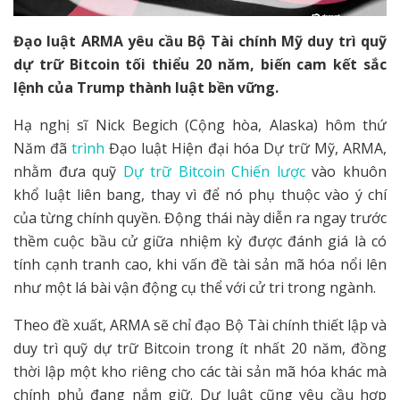
Đạo luật ARMA yêu cầu Bộ Tài chính Mỹ duy trì quỹ
dự trữ Bitcoin tối thiểu 20 năm, biến cam kết sắc
lệnh của Trump thành luật bền vững.
Hạ nghị sĩ Nick Begich (Cộng hòa, Alaska) hôm thứ
Năm đã
trình
Đạo luật Hiện đại hóa Dự trữ Mỹ, ARMA,
nhằm đưa quỹ
Dự trữ Bitcoin Chiến lược
vào khuôn
khổ luật liên bang, thay vì để nó phụ thuộc vào ý chí
của từng chính quyền. Động thái này diễn ra ngay trước
thềm cuộc bầu cử giữa nhiệm kỳ được đánh giá là có
tính cạnh tranh cao, khi vấn đề tài sản mã hóa nổi lên
như một lá bài vận động cụ thể với cử tri trong ngành.
Theo đề xuất, ARMA sẽ chỉ đạo Bộ Tài chính thiết lập và
duy trì quỹ dự trữ Bitcoin trong ít nhất 20 năm, đồng
thời lập một kho riêng cho các tài sản mã hóa khác mà
chính phủ đang nắm giữ. Dự luật cũng yêu cầu hợp