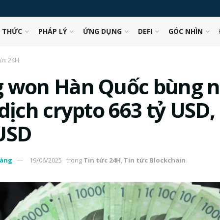
N THỨC
PHÁP LÝ
ỨNG DỤNG
DEFI
GÓC NHÌN
tức 24H
 won Hàn Quốc bùng 
dịch crypto 663 tỷ USD, 
USD
àng
19/06/2025
trong
Tin tức 24H
,
Tin tức Blockchain