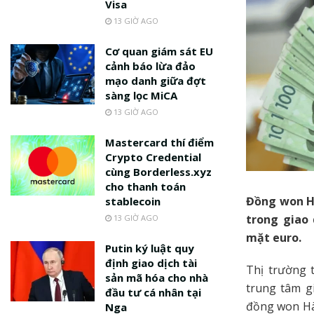
Visa
13 GIỜ AGO
Cơ quan giám sát EU
cảnh báo lừa đảo
mạo danh giữa đợt
sàng lọc MiCA
13 GIỜ AGO
Mastercard thí điểm
Crypto Credential
cùng Borderless.xyz
cho thanh toán
Đồng won Hà
stablecoin
trong giao 
13 GIỜ AGO
mặt euro.
Putin ký luật quy
định giao dịch tài
Thị trường 
sản mã hóa cho nhà
trung tâm g
đầu tư cá nhân tại
đồng won Hà
Nga