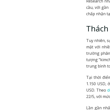
Research nhấ
cầu, với gần
chấp nhận tạ
Thách 
Tuy nhiên, s
mặt với nhiề
trường phân 
tượng “kimch
trung bình t
Tại thời điể
1.150 USD, 
USD. Theo
d
22/5, với mứ
Lần gần nhấ