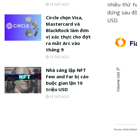
nhiều thứ ha
14 GIỜ AGO
đứng sau đồ
Circle chọn Visa,
USD.
Mastercard và
BlackRock làm đơn
vị xác thực cho đợt
ra mắt Arc vào
tháng 9
14 GIỜ AGO
Nhà sáng lập NFT
Few and Far bị cáo
buộc gian lận 10
triệu USD
19 GIỜ AGO