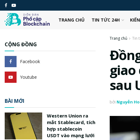
TRANG CHỦ
TIN TỨC 24H
KIẾ
Trang chủ
Tin 
CỘNG ĐỒNG
Đồng
Facebook
giao 
Youtube
sau 
BÀI MỚI
bởi
Nguyễn Ho
Western Union ra
mắt Stablecard, tích
hợp stablecoin
USDT vào mạng lưới