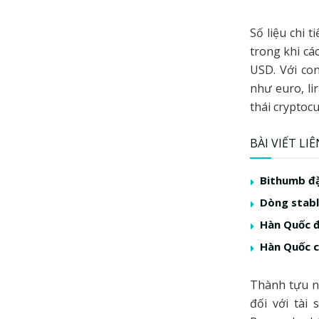
Số liệu chi 
trong khi cá
USD. Với co
như euro, li
thái cryptoc
BÀI VIẾT LI
Bithumb đặ
Dòng stabl
Hàn Quốc đ
Hàn Quốc c
Thành tựu n
đối với tài