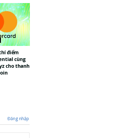
thí điểm
ential cùng
yz cho thanh
oin
Đăng nhập