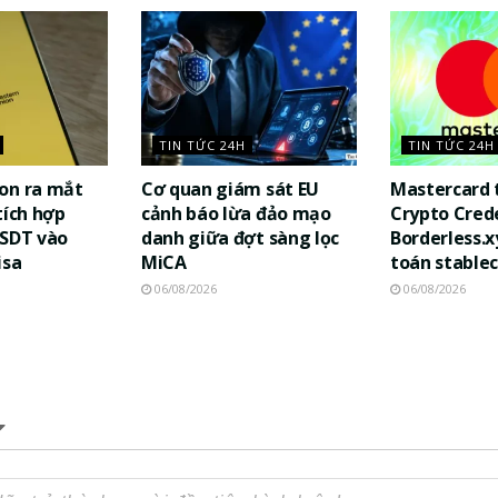
TIN TỨC 24H
TIN TỨC 24H
on ra mắt
Cơ quan giám sát EU
Mastercard 
tích hợp
cảnh báo lừa đảo mạo
Crypto Cred
USDT vào
danh giữa đợt sàng lọc
Borderless.x
isa
MiCA
toán stablec
06/08/2026
06/08/2026