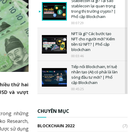
Stablecoin là gì? Tại sao
stablecoin lại quan trọng
trong thị trường crypto? |
Phổ cập Blockchain
00:07:29
NFT là gì? Các bước tạo
NFT cho người mới? Kiếm
tiền từ NFT? | Phổ cập
blockchain
00:03:46
Tiếp nối Blockchain, trí tuệ
nhân tạo (AI) có phải là làn
sóng đầu tư mới? | Phổ
cập Blockchain
hiều thứ hai
00:45:25
 USD và vượt
CBDC là gì? Tổng quan về
CBDC? Tại sao ngân hàng
trung ương lại quan trọng?
CHUYÊN MỤC
trong những
| Phổ cập Blockchain
ko Research,
00:04:38
BLOCKCHAIN 2022
(7)
được sử dụng