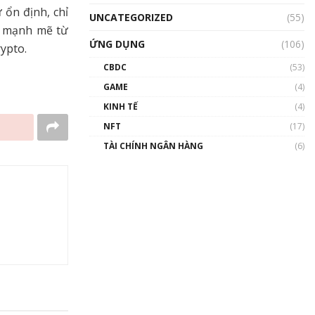
 ổn định, chỉ
UNCATEGORIZED
(55)
u mạnh mẽ từ
ỨNG DỤNG
(106)
ypto.
CBDC
(53)
GAME
(4)
KINH TẾ
(4)
NFT
(17)
TÀI CHÍNH NGÂN HÀNG
(6)