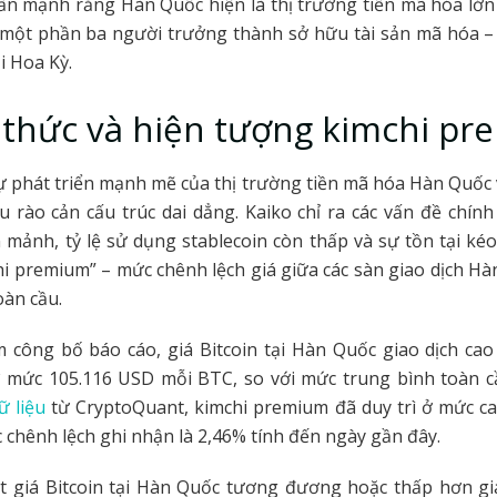
n mạnh rằng Hàn Quốc hiện là thị trường tiền mã hóa lớn
 một phần ba người trưởng thành sở hữu tài sản mã hóa – 
i Hoa Kỳ.
thức và hiện tượng kimchi p
ự phát triển mạnh mẽ của thị trường tiền mã hóa Hàn Quốc
u rào cản cấu trúc dai dẳng. Kaiko chỉ ra các vấn đề chín
mảnh, tỷ lệ sử dụng stablecoin còn thấp và sự tồn tại kéo
i premium” – mức chênh lệch giá giữa các sàn giao dịch Hà
oàn cầu.
m công bố báo cáo, giá Bitcoin tại Hàn Quốc giao dịch c
ở mức 105.116 USD mỗi BTC, so với mức trung bình toàn cầ
ữ liệu
từ CryptoQuant, kimchi premium đã duy trì ở mức ca
c chênh lệch ghi nhận là 2,46% tính đến ngày gần đây.
t giá Bitcoin tại Hàn Quốc tương đương hoặc thấp hơn giá