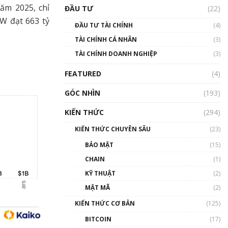
Triển vọng nào cho
năm 2025, chỉ
ĐẦU TƯ
(22)
Bitcoin. Thị trường liệu có
uptrend trong năm 2023? |
W đạt 663 tỷ
ĐẦU TƯ TÀI CHÍNH
(4)
Phổ cập Blockchain
TÀI CHÍNH CÁ NHÂN
(3)
00:02:14
TÀI CHÍNH DOANH NGHIỆP
(3)
Nhìn lại năm 2022: Những
sự kiện ảnh hưởng đến hệ
FEATURED
(4)
sinh thái tiền mã hoá |
Phổ cập Blockchain
GÓC NHÌN
(193)
00:15:29
KIẾN THỨC
(294)
Nhìn lại năm 2022: Những
nhân vật ảnh hưởng nhất
KIẾN THỨC CHUYÊN SÂU
(23)
hệ sinh thái tiền mã hoá |
Phổ cập Blockchain
BẢO MẬT
(15)
00:16:07
CHAIN
(1)
Talkshow 27: Ranh giới
KỸ THUẬT
(2)
giữa tầm ảnh hưởng và sự
MẬT MÃ
(2)
thao túng giá | Phổ cập
Blockchain
KIẾN THỨC CƠ BẢN
(125)
01:35:05
BITCOIN
(17)