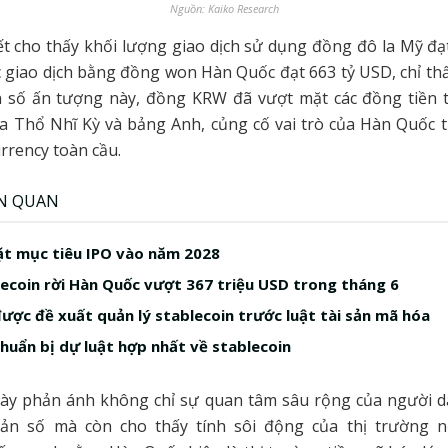
Nguồn: Kaiko Research
tiết cho thấy khối lượng giao dịch sử dụng đồng đô la Mỹ đạ
c giao dịch bằng đồng won Hàn Quốc đạt 663 tỷ USD, chỉ th
n số ấn tượng này, đồng KRW đã vượt mặt các đồng tiền 
ra Thổ Nhĩ Kỳ và bảng Anh, củng cố vai trò của Hàn Quốc 
urrency toàn cầu.
ÊN QUAN
t mục tiêu IPO vào năm 2028
ecoin rời Hàn Quốc vượt 367 triệu USD trong tháng 6
ược đề xuất quản lý stablecoin trước luật tài sản mã hóa
huẩn bị dự luật hợp nhất về stablecoin
ày phản ánh không chỉ sự quan tâm sâu rộng của người 
 sản số mà còn cho thấy tính sôi động của thị trường nộ