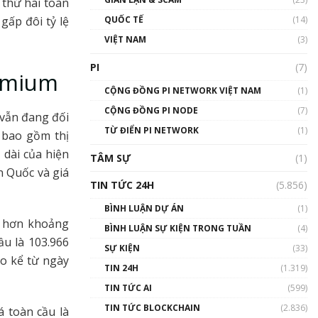
 thứ hai toàn
01:24:45
gấp đôi tỷ lệ
QUỐC TẾ
(14)
Talkshow18: Làn sóng tài
VIỆT NAM
(3)
năng Việt trở về từ Silicon
Valley - Sức bật mới cho
PI
(7)
remium
Việt Nam
01:32:59
CỘNG ĐỒNG PI NETWORK VIỆT NAM
(1)
CỘNG ĐỒNG PI NODE
(7)
 vẫn đang đối
Talkshow17: Mùa đông
TỪ ĐIỂN PI NETWORK
Crypto – Chiếc khăn gió ấm
(1)
h bao gồm thị
01:40:40
 dài của hiện
TÂM SỰ
(1)
n Quốc và giá
Talkshow 16: Làn sóng số
TIN TỨC 24H
(5.856)
tại Việt Nam và thế giới
01:49:30
BÌNH LUẬN DỰ ÁN
(1)
ao hơn khoảng
BÌNH LUẬN SỰ KIỆN TRONG TUẦN
(4)
Talkshow 14: MemeCoin –
u là 103.966
Trò đùa tỷ đô
SỰ KIỆN
(33)
o kể từ ngày
#phocapblockchain #PCB
TIN 24H
(1.319)
#meme
TIN TỨC AI
(599)
01:29:26
TIN TỨC BLOCKCHAIN
(2.836)
 toàn cầu là