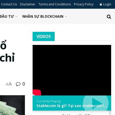
Contact Us
Disclaimer
Terms and Conditions
Privacy Policy
Login
ĐẦU TƯ
NHÂN SỰ BLOCKCHAIN
VIDEOS
nổ
chỉ
0
A
A
Currently Playing
Stablecoin là gì? Tại sao stablecoin lại quan trọng trong thị trường crypto? | Phổ cập Blockchain