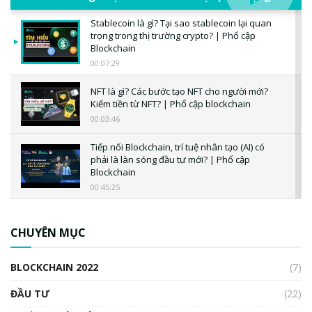
Stablecoin là gì? Tại sao stablecoin lại quan
trọng trong thị trường crypto? | Phổ cập
Blockchain
00:07:29
NFT là gì? Các bước tạo NFT cho người mới?
Kiếm tiền từ NFT? | Phổ cập blockchain
00:03:46
Tiếp nối Blockchain, trí tuệ nhân tạo (AI) có
phải là làn sóng đầu tư mới? | Phổ cập
Blockchain
00:45:25
CBDC là gì? Tổng quan về CBDC? Tại sao
ngân hàng trung ương lại quan trọng? | Phổ
CHUYÊN MỤC
cập Blockchain
00:04:38
BLOCKCHAIN 2022
(7)
Triển vọng nào cho Bitcoin. Thị trường liệu có
uptrend trong năm 2023? | Phổ cập
ĐẦU TƯ
(22)
Blockchain