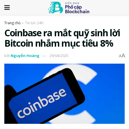
Trang chủ
Tin tức 24H
Coinbase ra mắt quỹ sinh lời
Bitcoin nhắm mục tiêu 8%
A
bởi
Nguyễn Hoàng
29/04/2025
A