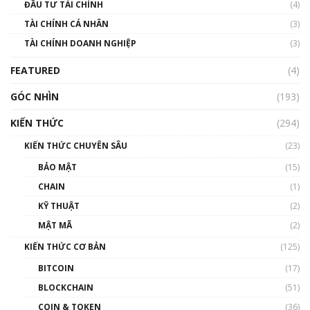
ĐẦU TƯ TÀI CHÍNH
(4)
00:02:14
TÀI CHÍNH CÁ NHÂN
(3)
Nhìn lại năm 2022: Những sự kiện ảnh hưởng
TÀI CHÍNH DOANH NGHIỆP
đến hệ sinh thái tiền mã hoá | Phổ cập
(3)
Blockchain
FEATURED
(4)
00:15:29
GÓC NHÌN
Nhìn lại năm 2022: Những nhân vật ảnh
(193)
hưởng nhất hệ sinh thái tiền mã hoá | Phổ
cập Blockchain
KIẾN THỨC
(294)
00:16:07
KIẾN THỨC CHUYÊN SÂU
(23)
Talkshow 27: Ranh giới giữa tầm ảnh hưởng
BẢO MẬT
(15)
và sự thao túng giá | Phổ cập Blockchain
CHAIN
(1)
01:35:05
KỸ THUẬT
(2)
Nhân sự tương lại ngành Blockchain Việt
MẬT MÃ
(2)
Nam | Phổ cập Blockchain
KIẾN THỨC CƠ BẢN
(125)
00:43:47
BITCOIN
(17)
Blockchain đang được ứng dụng ở Việt Nam
BLOCKCHAIN
(51)
như thể nào?
COIN & TOKEN
(36)
00:39:31