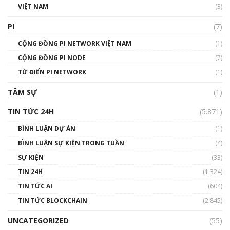
VIỆT NAM
(3)
Talkshow 16: Làn sóng số tại Việt Nam và thế
giới
PI
(7)
01:49:30
CỘNG ĐỒNG PI NETWORK VIỆT NAM
(1)
Talkshow 14: MemeCoin – Trò đùa tỷ đô
CỘNG ĐỒNG PI NODE
(7)
#phocapblockchain #PCB #meme
TỪ ĐIỂN PI NETWORK
(1)
01:29:26
TÂM SỰ
(1)
TIN TỨC 24H
(5.871)
BÌNH LUẬN DỰ ÁN
(1)
BÌNH LUẬN SỰ KIỆN TRONG TUẦN
(4)
SỰ KIỆN
(33)
TIN 24H
(1.324)
TIN TỨC AI
(604)
TIN TỨC BLOCKCHAIN
(2.845)
UNCATEGORIZED
(55)