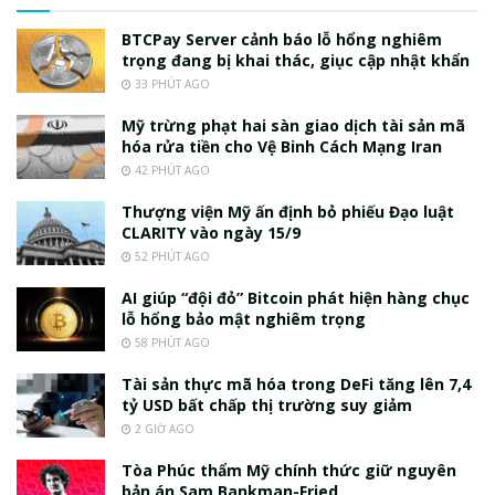
BTCPay Server cảnh báo lỗ hổng nghiêm
trọng đang bị khai thác, giục cập nhật khẩn
33 PHÚT AGO
Mỹ trừng phạt hai sàn giao dịch tài sản mã
hóa rửa tiền cho Vệ Binh Cách Mạng Iran
42 PHÚT AGO
Thượng viện Mỹ ấn định bỏ phiếu Đạo luật
CLARITY vào ngày 15/9
52 PHÚT AGO
AI giúp “đội đỏ” Bitcoin phát hiện hàng chục
lỗ hổng bảo mật nghiêm trọng
58 PHÚT AGO
Tài sản thực mã hóa trong DeFi tăng lên 7,4
tỷ USD bất chấp thị trường suy giảm
2 GIỜ AGO
Tòa Phúc thẩm Mỹ chính thức giữ nguyên
bản án Sam Bankman-Fried