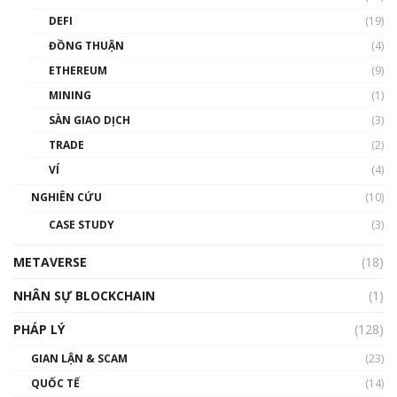
DEFI
(19)
Chìa khóa mở lối cơ hội trước các quĩ đầu tư |
ĐỒNG THUẬN
(4)
Phổ cập Blockchain
ETHEREUM
(9)
00:35:11
MINING
(1)
Talkshow 20: Biến động giá của tài sản truyền
SÀN GIAO DỊCH
(3)
thống & Crypto qua các cuộc chiến | Phổ cập
Blockchain
TRADE
(2)
01:34:46
VÍ
(4)
Talkshow 19: GameFi Việt Nam – Báo động
NGHIÊN CỨU
(10)
đỏ
CASE STUDY
(3)
01:24:45
METAVERSE
(18)
Talkshow18: Làn sóng tài năng Việt trở về từ
Silicon Valley - Sức bật mới cho Việt Nam
NHÂN SỰ BLOCKCHAIN
(1)
01:32:59
PHÁP LÝ
(128)
Talkshow17: Mùa đông Crypto – Chiếc khăn
GIAN LẬN & SCAM
gió ấm
(23)
01:40:40
QUỐC TẾ
(14)