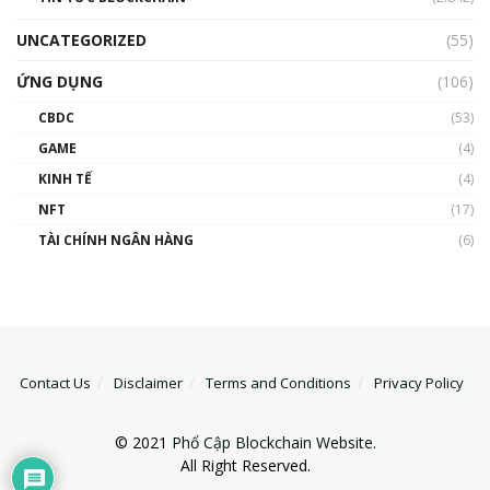
UNCATEGORIZED
(55)
ỨNG DỤNG
(106)
CBDC
(53)
GAME
(4)
KINH TẾ
(4)
NFT
(17)
TÀI CHÍNH NGÂN HÀNG
(6)
Contact Us
Disclaimer
Terms and Conditions
Privacy Policy
© 2021
Phổ Cập Blockchain Website
.
All Right Reserved.