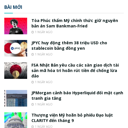
BÀI MỚI
Tòa Phúc thẩm Mỹ chính thức giữ nguyên
bản án Sam Bankman-Fried
1 NGÀY AGO
JPYC huy động thêm 38 triệu USD cho
stablecoin bằng đồng yen
1 NGÀY AGO
FSA Nhật Bản yêu cầu các sàn giao dịch tài
sản mã hóa trì hoãn rút tiền để chống lừa
đảo
1 NGÀY AGO
JPMorgan cảnh báo Hyperliquid đối mặt cạnh
tranh gia tăng
1 NGÀY AGO
Thượng viện Mỹ hoãn bỏ phiếu Đạo luật
CLARITY đến tháng 9
1 NGÀY AGO