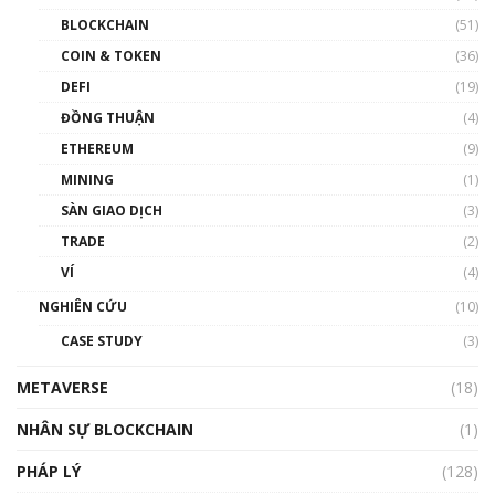
Blockchain đang được ứng dụng ở Việt Nam
BLOCKCHAIN
(51)
như thể nào?
COIN & TOKEN
(36)
00:39:31
DEFI
(19)
Chìa khóa mở lối cơ hội trước các quĩ đầu tư |
ĐỒNG THUẬN
(4)
Phổ cập Blockchain
ETHEREUM
(9)
00:35:11
MINING
(1)
Talkshow 20: Biến động giá của tài sản truyền
SÀN GIAO DỊCH
(3)
thống & Crypto qua các cuộc chiến | Phổ cập
Blockchain
TRADE
(2)
01:34:46
VÍ
(4)
Talkshow 19: GameFi Việt Nam – Báo động
NGHIÊN CỨU
(10)
đỏ
CASE STUDY
(3)
01:24:45
METAVERSE
(18)
Talkshow18: Làn sóng tài năng Việt trở về từ
Silicon Valley - Sức bật mới cho Việt Nam
NHÂN SỰ BLOCKCHAIN
(1)
01:32:59
PHÁP LÝ
(128)
Talkshow17: Mùa đông Crypto – Chiếc khăn