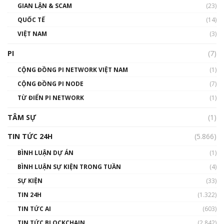
GIAN LẬN & SCAM
gió ấm
(23)
01:40:40
QUỐC TẾ
(14)
VIỆT NAM
(3)
Talkshow 16: Làn sóng số tại Việt Nam và thế
giới
PI
(7)
01:49:30
CỘNG ĐỒNG PI NETWORK VIỆT NAM
(1)
Talkshow 14: MemeCoin – Trò đùa tỷ đô
CỘNG ĐỒNG PI NODE
(7)
#phocapblockchain #PCB #meme
TỪ ĐIỂN PI NETWORK
(1)
01:29:26
TÂM SỰ
(1)
TIN TỨC 24H
(5.866)
BÌNH LUẬN DỰ ÁN
(1)
BÌNH LUẬN SỰ KIỆN TRONG TUẦN
(4)
SỰ KIỆN
(33)
TIN 24H
(1.322)
TIN TỨC AI
(603)
TIN TỨC BLOCKCHAIN
(2.842)