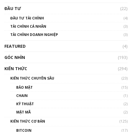
Triển vọng nào cho Bitcoin. Thị trường liệu có
uptrend trong năm 2023? | Phổ cập
ĐẦU TƯ
(22)
Blockchain
ĐẦU TƯ TÀI CHÍNH
(4)
00:02:14
TÀI CHÍNH CÁ NHÂN
(3)
Nhìn lại năm 2022: Những sự kiện ảnh hưởng
TÀI CHÍNH DOANH NGHIỆP
đến hệ sinh thái tiền mã hoá | Phổ cập
(3)
Blockchain
FEATURED
(4)
00:15:29
GÓC NHÌN
Nhìn lại năm 2022: Những nhân vật ảnh
(193)
hưởng nhất hệ sinh thái tiền mã hoá | Phổ
cập Blockchain
KIẾN THỨC
(294)
00:16:07
KIẾN THỨC CHUYÊN SÂU
(23)
Talkshow 27: Ranh giới giữa tầm ảnh hưởng
BẢO MẬT
(15)
và sự thao túng giá | Phổ cập Blockchain
CHAIN
(1)
01:35:05
KỸ THUẬT
(2)
Nhân sự tương lại ngành Blockchain Việt
MẬT MÃ
(2)
Nam | Phổ cập Blockchain
KIẾN THỨC CƠ BẢN
(125)
00:43:47
BITCOIN
(17)