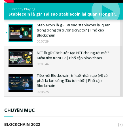
Currently Playing
Stablecoin là gì? Tại sao stablecoin lại quan trọng trong thị trường crypto? | Phổ cập Blockchain
Stablecoin là gì? Tại sao stablecoin lại quan
trọng trong thị trường crypto? | Phổ cập
Blockchain
00:07:29
NFT là gì? Các bước tạo NFT cho người mới?
Kiếm tiền từ NFT? | Phổ cập blockchain
00:03:46
Tiếp nối Blockchain, trí tuệ nhân tạo (AI) có
phải là làn sóng đầu tư mới? | Phổ cập
Blockchain
00:45:25
CBDC là gì? Tổng quan về CBDC? Tại sao
ngân hàng trung ương lại quan trọng? | Phổ
CHUYÊN MỤC
cập Blockchain
00:04:38
BLOCKCHAIN 2022
(7)