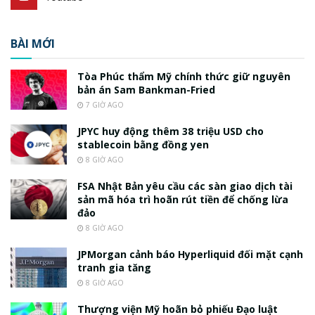
BÀI MỚI
Tòa Phúc thẩm Mỹ chính thức giữ nguyên
bản án Sam Bankman-Fried
7 GIỜ AGO
JPYC huy động thêm 38 triệu USD cho
stablecoin bằng đồng yen
8 GIỜ AGO
FSA Nhật Bản yêu cầu các sàn giao dịch tài
sản mã hóa trì hoãn rút tiền để chống lừa
đảo
8 GIỜ AGO
JPMorgan cảnh báo Hyperliquid đối mặt cạnh
tranh gia tăng
8 GIỜ AGO
Thượng viện Mỹ hoãn bỏ phiếu Đạo luật