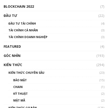
00:04:38
BLOCKCHAIN 2022
(7)
Triển vọng nào cho Bitcoin. Thị trường liệu có
uptrend trong năm 2023? | Phổ cập
ĐẦU TƯ
(22)
Blockchain
ĐẦU TƯ TÀI CHÍNH
(4)
00:02:14
TÀI CHÍNH CÁ NHÂN
(3)
Nhìn lại năm 2022: Những sự kiện ảnh hưởng
TÀI CHÍNH DOANH NGHIỆP
đến hệ sinh thái tiền mã hoá | Phổ cập
(3)
Blockchain
FEATURED
(4)
00:15:29
GÓC NHÌN
Nhìn lại năm 2022: Những nhân vật ảnh
(193)
hưởng nhất hệ sinh thái tiền mã hoá | Phổ
cập Blockchain
KIẾN THỨC
(294)
00:16:07
KIẾN THỨC CHUYÊN SÂU
(23)
Talkshow 27: Ranh giới giữa tầm ảnh hưởng
BẢO MẬT
(15)
và sự thao túng giá | Phổ cập Blockchain
CHAIN
(1)
01:35:05
KỸ THUẬT
(2)
Nhân sự tương lại ngành Blockchain Việt
MẬT MÃ
(2)
Nam | Phổ cập Blockchain
KIẾN THỨC CƠ BẢN
(125)