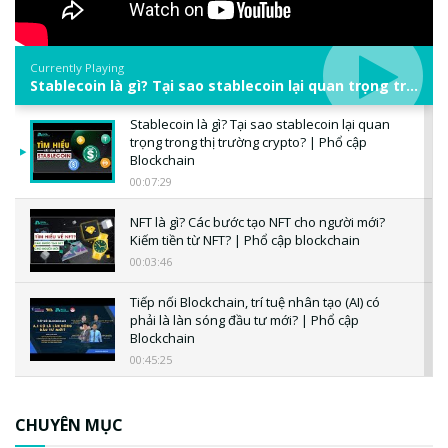
Currently Playing
Stablecoin là gì? Tại sao stablecoin lại quan trọng trong thị trường crypto? | Phổ cập Blockchain
Stablecoin là gì? Tại sao stablecoin lại quan
trọng trong thị trường crypto? | Phổ cập
Blockchain
00:07:29
NFT là gì? Các bước tạo NFT cho người mới?
Kiếm tiền từ NFT? | Phổ cập blockchain
00:03:46
Tiếp nối Blockchain, trí tuệ nhân tạo (AI) có
phải là làn sóng đầu tư mới? | Phổ cập
Blockchain
00:45:25
CBDC là gì? Tổng quan về CBDC? Tại sao
ngân hàng trung ương lại quan trọng? | Phổ
CHUYÊN MỤC
cập Blockchain