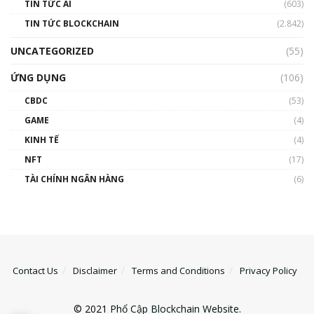
TIN TỨC AI
(603)
TIN TỨC BLOCKCHAIN
(2.842)
UNCATEGORIZED
(55)
ỨNG DỤNG
(106)
CBDC
(53)
GAME
(4)
KINH TẾ
(4)
NFT
(17)
TÀI CHÍNH NGÂN HÀNG
(6)
Contact Us
Disclaimer
Terms and Conditions
Privacy Policy
© 2021
Phổ Cập Blockchain Website
.