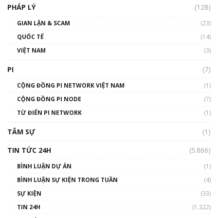
PHÁP LÝ
(128)
Talkshow17: Mùa đông Crypto – Chiếc khăn
GIAN LẬN & SCAM
gió ấm
(23)
01:40:40
QUỐC TẾ
(14)
VIỆT NAM
(3)
Talkshow 16: Làn sóng số tại Việt Nam và thế
giới
PI
(7)
01:49:30
CỘNG ĐỒNG PI NETWORK VIỆT NAM
(1)
Talkshow 14: MemeCoin – Trò đùa tỷ đô
CỘNG ĐỒNG PI NODE
(7)
#phocapblockchain #PCB #meme
TỪ ĐIỂN PI NETWORK
(1)
01:29:26
TÂM SỰ
(1)
TIN TỨC 24H
(5.866)
BÌNH LUẬN DỰ ÁN
(1)
BÌNH LUẬN SỰ KIỆN TRONG TUẦN
(4)
SỰ KIỆN
(33)
TIN 24H
(1.322)