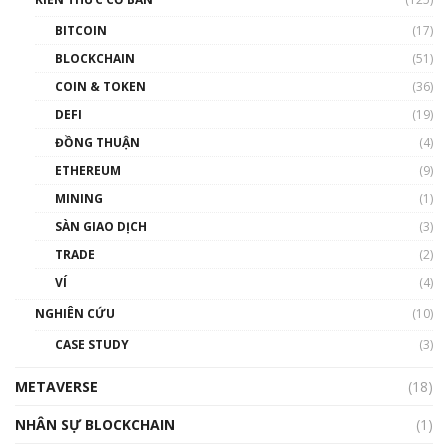
00:43:47
BITCOIN
(17)
Blockchain đang được ứng dụng ở Việt Nam
BLOCKCHAIN
(51)
như thể nào?
COIN & TOKEN
(36)
00:39:31
DEFI
(19)
Chìa khóa mở lối cơ hội trước các quĩ đầu tư |
ĐỒNG THUẬN
(4)
Phổ cập Blockchain
ETHEREUM
(9)
00:35:11
MINING
(1)
Talkshow 20: Biến động giá của tài sản truyền
SÀN GIAO DỊCH
(3)
thống & Crypto qua các cuộc chiến | Phổ cập
Blockchain
TRADE
(2)
01:34:46
VÍ
(4)
Talkshow 19: GameFi Việt Nam – Báo động
NGHIÊN CỨU
(10)
đỏ
CASE STUDY
(3)
01:24:45
METAVERSE
(18)
Talkshow18: Làn sóng tài năng Việt trở về từ
Silicon Valley - Sức bật mới cho Việt Nam
NHÂN SỰ BLOCKCHAIN
(1)
01:32:59