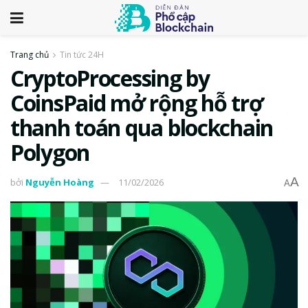
Trang chủ
Tin tức 24H
CryptoProcessing by
CoinsPaid mở rộng hỗ trợ
thanh toán qua blockchain
Polygon
A
bởi
Nguyễn Hoàng
11/02/2026
A