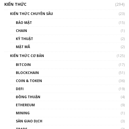
cập Blockchain
KIẾN THỨC
(294)
00:16:07
KIẾN THỨC CHUYÊN SÂU
(23)
Talkshow 27: Ranh giới giữa tầm ảnh hưởng
BẢO MẬT
(15)
và sự thao túng giá | Phổ cập Blockchain
CHAIN
(1)
01:35:05
KỸ THUẬT
(2)
Nhân sự tương lại ngành Blockchain Việt
MẬT MÃ
(2)
Nam | Phổ cập Blockchain
KIẾN THỨC CƠ BẢN
(125)
00:43:47
BITCOIN
(17)
Blockchain đang được ứng dụng ở Việt Nam
BLOCKCHAIN
(51)
như thể nào?
COIN & TOKEN
(36)
00:39:31
DEFI
(19)
Chìa khóa mở lối cơ hội trước các quĩ đầu tư |
ĐỒNG THUẬN
(4)
Phổ cập Blockchain
ETHEREUM
(9)
00:35:11
MINING
(1)
Talkshow 20: Biến động giá của tài sản truyền
SÀN GIAO DỊCH
(3)
thống & Crypto qua các cuộc chiến | Phổ cập
Blockchain