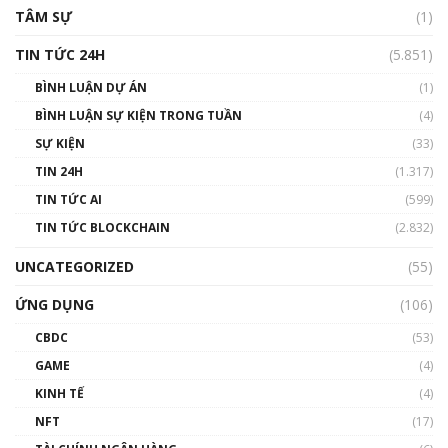
TÂM SỰ
(1)
TIN TỨC 24H
(5.851)
BÌNH LUẬN DỰ ÁN
(1)
BÌNH LUẬN SỰ KIỆN TRONG TUẦN
(4)
SỰ KIỆN
(33)
TIN 24H
(1.317)
TIN TỨC AI
(599)
TIN TỨC BLOCKCHAIN
(2.832)
UNCATEGORIZED
(55)
ỨNG DỤNG
(106)
CBDC
(53)
GAME
(4)
KINH TẾ
(4)
NFT
(17)