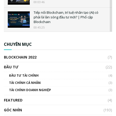
00:03:46
Tiếp nối Blockchain, trí tuệ nhân tạo (AI) có
phải là làn sóng đầu tư mới? | Phổ cập
Blockchain
00:45:25
CBDC là gì? Tổng quan về CBDC? Tại sao
ngân hàng trung ương lại quan trọng? | Phổ
CHUYÊN MỤC
cập Blockchain
00:04:38
BLOCKCHAIN 2022
(7)
Triển vọng nào cho Bitcoin. Thị trường liệu có
uptrend trong năm 2023? | Phổ cập
ĐẦU TƯ
(22)
Blockchain
ĐẦU TƯ TÀI CHÍNH
(4)
00:02:14
TÀI CHÍNH CÁ NHÂN
(3)
Nhìn lại năm 2022: Những sự kiện ảnh hưởng
TÀI CHÍNH DOANH NGHIỆP
đến hệ sinh thái tiền mã hoá | Phổ cập
(3)
Blockchain
FEATURED
(4)
00:15:29
GÓC NHÌN
Nhìn lại năm 2022: Những nhân vật ảnh
(193)
hưởng nhất hệ sinh thái tiền mã hoá | Phổ