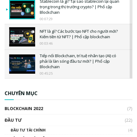
Stablecoin là gì? Tại sao stablecoin lại quan
trọng trong thị trường crypto? | Phổ cập
Blockchain
00:07:29
NFT là gì? Các bước tạo NFT cho người mới?
Kiếm tiền từ NFT? | Phổ cập blockchain
00:03:46
Tiếp nối Blockchain, trí tuệ nhân tạo (AI) có
phải là làn sóng đầu tư mới? | Phổ cập
Blockchain
00:45:25
CBDC là gì? Tổng quan về CBDC? Tại sao
ngân hàng trung ương lại quan trọng? | Phổ
CHUYÊN MỤC
cập Blockchain
00:04:38
BLOCKCHAIN 2022
(7)
Triển vọng nào cho Bitcoin. Thị trường liệu có
uptrend trong năm 2023? | Phổ cập
ĐẦU TƯ
(22)
Blockchain
ĐẦU TƯ TÀI CHÍNH
(4)
00:02:14