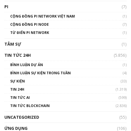
giới
PI
(7)
01:49:30
CỘNG ĐỒNG PI NETWORK VIỆT NAM
(1)
Talkshow 14: MemeCoin – Trò đùa tỷ đô
CỘNG ĐỒNG PI NODE
(7)
#phocapblockchain #PCB #meme
TỪ ĐIỂN PI NETWORK
(1)
01:29:26
TÂM SỰ
(1)
TIN TỨC 24H
(5.856)
BÌNH LUẬN DỰ ÁN
(1)
BÌNH LUẬN SỰ KIỆN TRONG TUẦN
(4)
SỰ KIỆN
(33)
TIN 24H
(1.319)
TIN TỨC AI
(599)
TIN TỨC BLOCKCHAIN
(2.836)
UNCATEGORIZED
(55)
ỨNG DỤNG
(106)