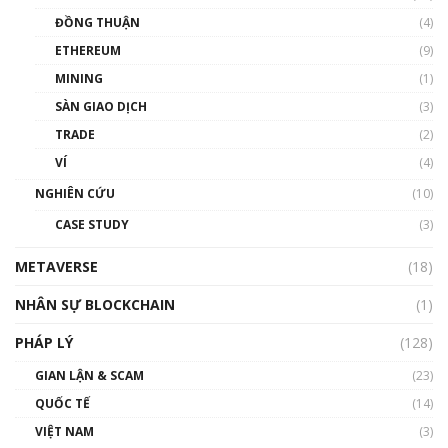
Chìa khóa mở lối cơ hội trước các quĩ đầu tư |
ĐỒNG THUẬN
(4)
Phổ cập Blockchain
ETHEREUM
(9)
00:35:11
MINING
(1)
Talkshow 20: Biến động giá của tài sản truyền
SÀN GIAO DỊCH
(3)
thống & Crypto qua các cuộc chiến | Phổ cập
Blockchain
TRADE
(2)
01:34:46
VÍ
(4)
Talkshow 19: GameFi Việt Nam – Báo động
NGHIÊN CỨU
(10)
đỏ
CASE STUDY
(3)
01:24:45
METAVERSE
(18)
Talkshow18: Làn sóng tài năng Việt trở về từ
Silicon Valley - Sức bật mới cho Việt Nam
NHÂN SỰ BLOCKCHAIN
(1)
01:32:59
PHÁP LÝ
(128)
Talkshow17: Mùa đông Crypto – Chiếc khăn
GIAN LẬN & SCAM
gió ấm
(23)
01:40:40
QUỐC TẾ
(14)
VIỆT NAM
(3)
Talkshow 16: Làn sóng số tại Việt Nam và thế