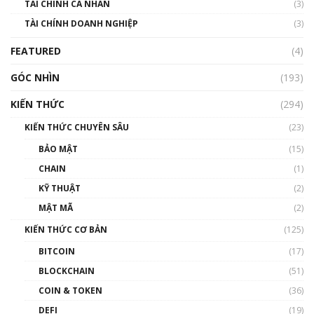
TÀI CHÍNH CÁ NHÂN
(3)
Nhìn lại năm 2022: Những sự kiện ảnh hưởng
TÀI CHÍNH DOANH NGHIỆP
đến hệ sinh thái tiền mã hoá | Phổ cập
(3)
Blockchain
FEATURED
(4)
00:15:29
GÓC NHÌN
Nhìn lại năm 2022: Những nhân vật ảnh
(193)
hưởng nhất hệ sinh thái tiền mã hoá | Phổ
cập Blockchain
KIẾN THỨC
(294)
00:16:07
KIẾN THỨC CHUYÊN SÂU
(23)
Talkshow 27: Ranh giới giữa tầm ảnh hưởng
BẢO MẬT
(15)
và sự thao túng giá | Phổ cập Blockchain
CHAIN
(1)
01:35:05
KỸ THUẬT
(2)
Nhân sự tương lại ngành Blockchain Việt
MẬT MÃ
(2)
Nam | Phổ cập Blockchain
KIẾN THỨC CƠ BẢN
(125)
00:43:47
BITCOIN
(17)
Blockchain đang được ứng dụng ở Việt Nam
BLOCKCHAIN
(51)
như thể nào?
COIN & TOKEN
(36)
00:39:31
DEFI
(19)