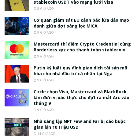
stablecoin USDT vào mạng lưới Visa
8 GIỜ AGO
Cơ quan giám sát EU cảnh báo lừa đảo mạo
danh giữa đợt sàng lọc MiCA
9 GIỜ AGO
Mastercard thí điểm Crypto Credential cùng
Borderless.xyz cho thanh toán stablecoin
9 GIỜ AGO
Putin ký luật quy định giao dịch tài sản mã
hóa cho nhà đầu tư cá nhân tại Nga
9 GIỜ AGO
Circle chọn Visa, Mastercard và BlackRock
làm đơn vị xác thực cho đợt ra mắt Arc vào
tháng 9
9 GIỜ AGO
Nhà sáng lập NFT Few and Far bị cáo buộc
gian lận 10 triệu USD
14 GIỜ AGO