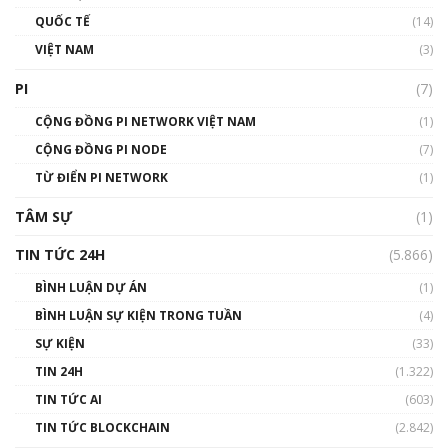
01:40:40
QUỐC TẾ
(14)
VIỆT NAM
(3)
Talkshow 16: Làn sóng số tại Việt Nam và thế
giới
PI
(7)
01:49:30
CỘNG ĐỒNG PI NETWORK VIỆT NAM
(1)
Talkshow 14: MemeCoin – Trò đùa tỷ đô
CỘNG ĐỒNG PI NODE
(7)
#phocapblockchain #PCB #meme
TỪ ĐIỂN PI NETWORK
(1)
01:29:26
TÂM SỰ
(1)
TIN TỨC 24H
(5.866)
BÌNH LUẬN DỰ ÁN
(1)
BÌNH LUẬN SỰ KIỆN TRONG TUẦN
(4)
SỰ KIỆN
(33)
TIN 24H
(1.322)
TIN TỨC AI
(603)
TIN TỨC BLOCKCHAIN
(2.842)