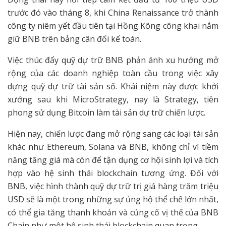
trước đó vào tháng 8, khi China Renaissance trở thành
công ty niêm yết đầu tiên tại Hồng Kông công khai nắm
giữ BNB trên bảng cân đối kế toán.
Việc thúc đẩy quỹ dự trữ BNB phản ánh xu hướng mở
rộng của các doanh nghiệp toàn cầu trong việc xây
dựng quỹ dự trữ tài sản số. Khái niệm này được khởi
xướng sau khi MicroStrategy, nay là Strategy, tiên
phong sử dụng Bitcoin làm tài sản dự trữ chiến lược.
Hiện nay, chiến lược đang mở rộng sang các loại tài sản
khác như Ethereum, Solana và BNB, không chỉ vì tiềm
năng tăng giá mà còn để tận dụng cơ hội sinh lợi và tích
hợp vào hệ sinh thái blockchain tương ứng. Đối với
BNB, việc hình thành quỹ dự trữ trị giá hàng trăm triệu
USD sẽ là một trong những sự ủng hộ thể chế lớn nhất,
có thể gia tăng thanh khoản và củng cố vị thế của BNB
Chain như một hệ sinh thái blockchain quan trọng.