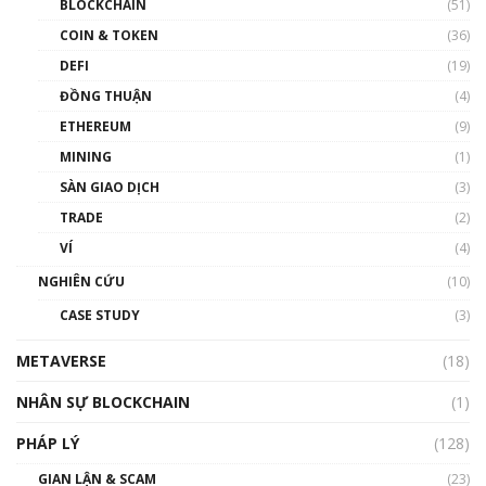
BLOCKCHAIN
(51)
như thể nào?
COIN & TOKEN
(36)
00:39:31
DEFI
(19)
Chìa khóa mở lối cơ hội trước các quĩ đầu tư |
ĐỒNG THUẬN
(4)
Phổ cập Blockchain
ETHEREUM
(9)
00:35:11
MINING
(1)
Talkshow 20: Biến động giá của tài sản truyền
SÀN GIAO DỊCH
(3)
thống & Crypto qua các cuộc chiến | Phổ cập
Blockchain
TRADE
(2)
01:34:46
VÍ
(4)
Talkshow 19: GameFi Việt Nam – Báo động
NGHIÊN CỨU
(10)
đỏ
CASE STUDY
(3)
01:24:45
METAVERSE
(18)
Talkshow18: Làn sóng tài năng Việt trở về từ
Silicon Valley - Sức bật mới cho Việt Nam
NHÂN SỰ BLOCKCHAIN
(1)
01:32:59
PHÁP LÝ
(128)
Talkshow17: Mùa đông Crypto – Chiếc khăn
GIAN LẬN & SCAM
gió ấm
(23)