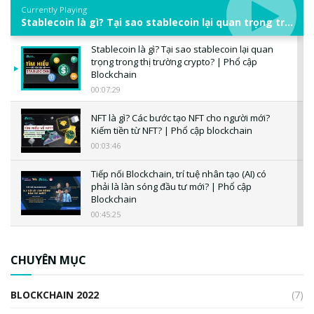
Currently Playing
Stablecoin là gì? Tại sao stablecoin lại quan trọng trong thị trường crypto? | Phổ cập Blockchain
Stablecoin là gì? Tại sao stablecoin lại quan
trọng trong thị trường crypto? | Phổ cập
Blockchain
00:07:29
NFT là gì? Các bước tạo NFT cho người mới?
Kiếm tiền từ NFT? | Phổ cập blockchain
00:03:46
Tiếp nối Blockchain, trí tuệ nhân tạo (AI) có
phải là làn sóng đầu tư mới? | Phổ cập
Blockchain
00:45:25
CBDC là gì? Tổng quan về CBDC? Tại sao
ngân hàng trung ương lại quan trọng? | Phổ
CHUYÊN MỤC
cập Blockchain
00:04:38
BLOCKCHAIN 2022
(7)
Triển vọng nào cho Bitcoin. Thị trường liệu có