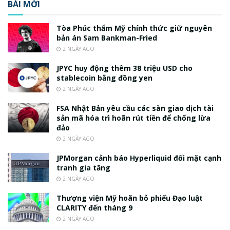
BÀI MỚI
Tòa Phúc thẩm Mỹ chính thức giữ nguyên
bản án Sam Bankman-Fried
2 NGÀY AGO
JPYC huy động thêm 38 triệu USD cho
stablecoin bằng đồng yen
2 NGÀY AGO
FSA Nhật Bản yêu cầu các sàn giao dịch tài
sản mã hóa trì hoãn rút tiền để chống lừa
đảo
2 NGÀY AGO
JPMorgan cảnh báo Hyperliquid đối mặt cạnh
tranh gia tăng
2 NGÀY AGO
Thượng viện Mỹ hoãn bỏ phiếu Đạo luật
CLARITY đến tháng 9
2 NGÀY AGO