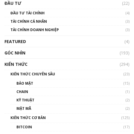
uptrend trong năm 2023? | Phổ cập
ĐẦU TƯ
(22)
Blockchain
ĐẦU TƯ TÀI CHÍNH
(4)
00:02:14
TÀI CHÍNH CÁ NHÂN
(3)
Nhìn lại năm 2022: Những sự kiện ảnh hưởng
TÀI CHÍNH DOANH NGHIỆP
đến hệ sinh thái tiền mã hoá | Phổ cập
(3)
Blockchain
FEATURED
(4)
00:15:29
GÓC NHÌN
Nhìn lại năm 2022: Những nhân vật ảnh
(193)
hưởng nhất hệ sinh thái tiền mã hoá | Phổ
cập Blockchain
KIẾN THỨC
(294)
00:16:07
KIẾN THỨC CHUYÊN SÂU
(23)
Talkshow 27: Ranh giới giữa tầm ảnh hưởng
BẢO MẬT
(15)
và sự thao túng giá | Phổ cập Blockchain
CHAIN
(1)
01:35:05
KỸ THUẬT
(2)
Nhân sự tương lại ngành Blockchain Việt
MẬT MÃ
(2)
Nam | Phổ cập Blockchain
KIẾN THỨC CƠ BẢN
(125)
00:43:47
BITCOIN
(17)
Blockchain đang được ứng dụng ở Việt Nam