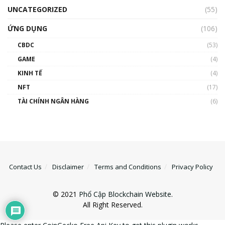
UNCATEGORIZED
(55)
ỨNG DỤNG
(106)
CBDC
(53)
GAME
(4)
KINH TẾ
(4)
NFT
(17)
TÀI CHÍNH NGÂN HÀNG
(6)
Contact Us
Disclaimer
Terms and Conditions
Privacy Policy
© 2021
Phổ Cập Blockchain Website
.
All Right Reserved.