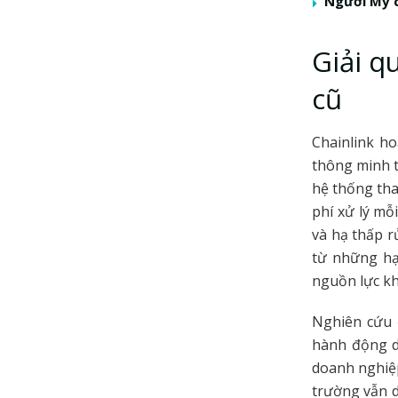
Người Mỹ c
Giải q
cũ
Chainlink h
thông minh t
hệ thống tha
phí xử lý mỗ
và hạ thấp r
từ những hạ
nguồn lực kh
Nghiên cứu đ
hành động d
doanh nghiệp
trường vẫn d