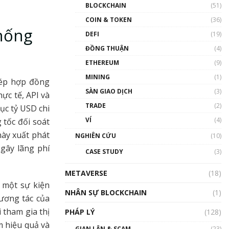
Nhân sự tương lại ngành
BLOCKCHAIN
(51)
Blockchain Việt Nam | Phổ
cập Blockchain
COIN & TOKEN
(36)
thống
00:43:47
DEFI
(19)
ĐỒNG THUẬN
(4)
Blockchain đang được ứng
dụng ở Việt Nam như thể
ETHEREUM
(9)
nào?
MINING
(1)
00:39:31
hép hợp đồng
SÀN GIAO DỊCH
(3)
ực tế, API và
Chìa khóa mở lối cơ hội
TRADE
(2)
trước các quĩ đầu tư | Phổ
ục tỷ USD chi
cập Blockchain
VÍ
(4)
 tốc đối soát
00:35:11
này xuất phát
NGHIÊN CỨU
(10)
Talkshow 20: Biến động
gây lãng phí
CASE STUDY
(3)
giá của tài sản truyền
thống & Crypto qua các
METAVERSE
cuộc chiến | Phổ cập
(18)
Blockchain
y một sự kiện
NHÂN SỰ BLOCKCHAIN
(1)
01:34:46
ương tác của
 tham gia thị
PHÁP LÝ
(128)
Talkshow 19: GameFi Việt
Nam – Báo động đỏ
m hiệu quả và
GIAN LẬN & SCAM
(23)