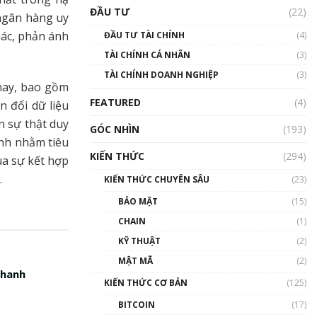
Triển vọng nào cho
ĐẦU TƯ
(22)
Bitcoin. Thị trường liệu có
 ngân hàng uy
uptrend trong năm 2023? |
hác, phản ánh
ĐẦU TƯ TÀI CHÍNH
(4)
Phổ cập Blockchain
TÀI CHÍNH CÁ NHÂN
(3)
00:02:14
TÀI CHÍNH DOANH NGHIỆP
(3)
Nhìn lại năm 2022: Những
nay, bao gồm
sự kiện ảnh hưởng đến hệ
FEATURED
(4)
n đổi dữ liệu
sinh thái tiền mã hoá |
Phổ cập Blockchain
n sự thật duy
GÓC NHÌN
(193)
00:15:29
ành nhằm tiêu
KIẾN THỨC
(294)
ua sự kết hợp
Nhìn lại năm 2022: Những
nhân vật ảnh hưởng nhất
.
KIẾN THỨC CHUYÊN SÂU
(23)
hệ sinh thái tiền mã hoá |
Phổ cập Blockchain
BẢO MẬT
(15)
00:16:07
CHAIN
(1)
Talkshow 27: Ranh giới
KỸ THUẬT
(2)
giữa tầm ảnh hưởng và sự
MẬT MÃ
(2)
thao túng giá | Phổ cập
nhanh
Blockchain
KIẾN THỨC CƠ BẢN
(125)
01:35:05
BITCOIN
(17)