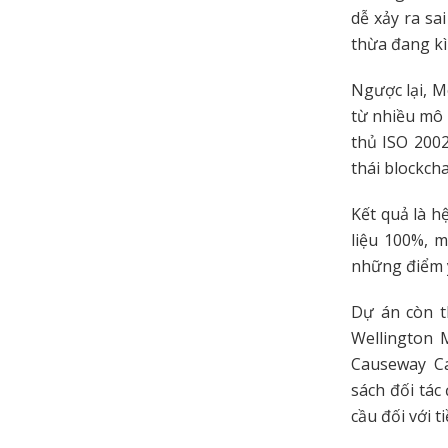
dễ xảy ra sa
thừa đang kì
Ngược lại, M
từ nhiều mô 
thủ ISO 200
thái blockch
Kết quả là h
liệu 100%, 
những điểm 
Dự án còn t
Wellington 
Causeway C
sách đối tác
cầu đối với 