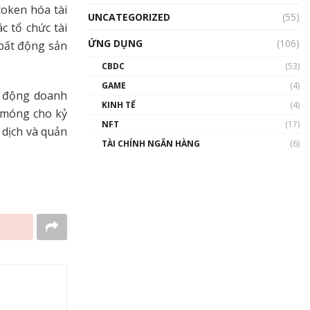
token hóa tài
UNCATEGORIZED
(55)
c tổ chức tài
ỨNG DỤNG
(106)
 bất động sản
CBDC
(53)
GAME
(4)
h động doanh
KINH TẾ
(4)
n móng cho kỷ
NFT
(17)
 dịch và quản
TÀI CHÍNH NGÂN HÀNG
(6)