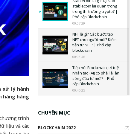
Stablecoin là gì? Tại sao
stablecoin lại quan trọng
trong thị trường crypto? |
Phổ cập Blockchain
00:07:29
NFT là gì? Các bước tạo
NFT cho người mới? Kiếm
tiền từ NFT? | Phổ cập
blockchain
00:03:46
Tiếp nối Blockchain, trí tuệ
nhân tạo (AI) có phải là làn
sóng đầu tư mới? | Phổ
cập Blockchain
a xử lý hành
00:45:25
ân hàng hàng
CBDC là gì? Tổng quan về
CBDC? Tại sao ngân hàng
trung ương lại quan trọng?
CHUYÊN MỤC
| Phổ cập Blockchain
 chương trình
00:04:38
ữ liệu và các
BLOCKCHAIN 2022
(7)
hất trong hạ