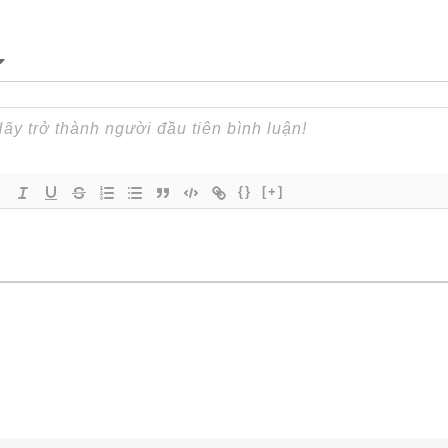
{}
[+]