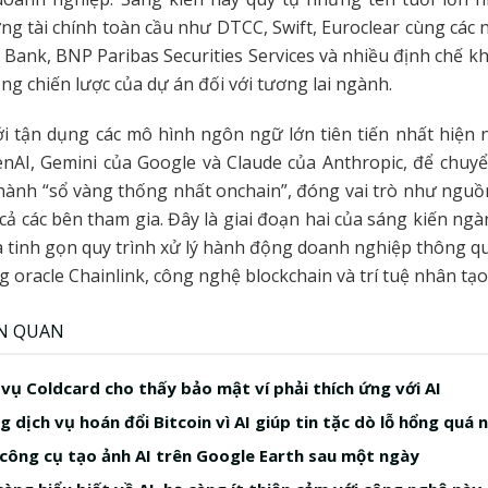
ờng tài chính toàn cầu như DTCC, Swift, Euroclear cùng các
 Bank, BNP Paribas Securities Services và nhiều định chế k
ng chiến lược của dự án đối với tương lai ngành.
i tận dụng các mô hình ngôn ngữ lớn tiên tiến nhất hiện 
AI, Gemini của Google và Claude của Anthropic, để chuyể
thành “sổ vàng thống nhất onchain”, đóng vai trò như nguồ
 cả các bên tham gia. Đây là giai đoạn hai của sáng kiến ng
 tinh gọn quy trình xử lý hành động doanh nghiệp thông q
g oracle Chainlink, công nghệ blockchain và trí tuệ nhân tạo
ÊN QUAN
 vụ Coldcard cho thấy bảo mật ví phải thích ứng với AI
 dịch vụ hoán đổi Bitcoin vì AI giúp tin tặc dò lỗ hổng quá 
công cụ tạo ảnh AI trên Google Earth sau một ngày