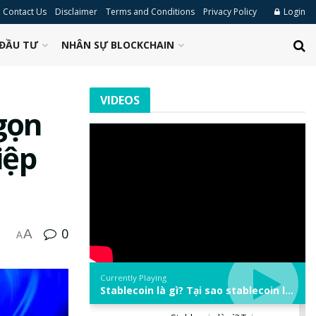
Contact Us
Disclaimer
Terms and Conditions
Privacy Policy
Login
ĐẦU TƯ
NHÂN SỰ BLOCKCHAIN
VIDEOS
gọn
iệp
0
A
A
Currently Playing
Stablecoin là gì? Tại sao stablecoin lại quan trọng trong thị trường crypto? | Phổ cập Blockchain