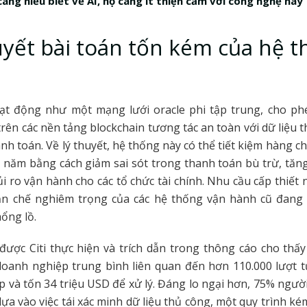
àng hiểu biết về AI, họ càng ít thiện cảm với công nghệ này
uyết bài toán tốn kém của hệ 
oạt động như một mạng lưới oracle phi tập trung, cho p
rên các nền tảng blockchain tương tác an toàn với dữ liệu th
nh toán. Về lý thuyết, hệ thống này có thể tiết kiệm hàng ch
i năm bằng cách giảm sai sót trong thanh toán bù trừ, tăng
ủi ro vận hành cho các tổ chức tài chính. Nhu cầu cấp thiết 
n chế nghiêm trọng của các hệ thống vận hành cũ đang 
ổng lồ.
ược Citi thực hiện và trích dẫn trong thông cáo cho thấ
oanh nghiệp trung bình liên quan đến hơn 110.000 lượt t
 và tốn 34 triệu USD để xử lý. Đáng lo ngại hơn, 75% người
ựa vào việc tái xác minh dữ liệu thủ công, một quy trình ké