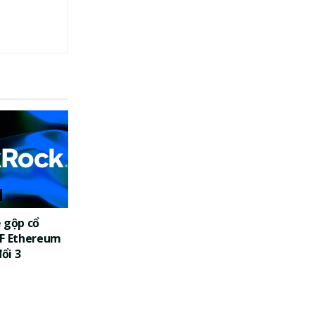
 gộp cổ
TF Ethereum
đổi 3