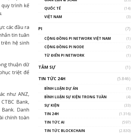
01:24:45
 quy trình kế
QUỐC TẾ
(14)
.
Talkshow18: Làn sóng tài
VIỆT NAM
(3)
năng Việt trở về từ Silicon
Valley - Sức bật mới cho
ực các đầu ra
PI
(7)
Việt Nam
nhắn tin tuân
01:32:59
CỘNG ĐỒNG PI NETWORK VIỆT NAM
(1)
trên hệ sinh
CỘNG ĐỒNG PI NODE
(7)
Talkshow17: Mùa đông
TỪ ĐIỂN PI NETWORK
Crypto – Chiếc khăn gió ấm
(1)
01:40:40
đồng thuận dữ
TÂM SỰ
(1)
hục triệt để
Talkshow 16: Làn sóng số
TIN TỨC 24H
(5.846)
tại Việt Nam và thế giới
01:49:30
BÌNH LUẬN DỰ ÁN
(1)
hác như ANZ,
BÌNH LUẬN SỰ KIỆN TRONG TUẦN
(4)
Talkshow 14: MemeCoin –
, CTBC Bank,
Trò đùa tỷ đô
SỰ KIỆN
(33)
 Bank. Danh
#phocapblockchain #PCB
TIN 24H
(1.316)
#meme
ài chính toàn
TIN TỨC AI
(597)
01:29:26
TIN TỨC BLOCKCHAIN
(2.830)