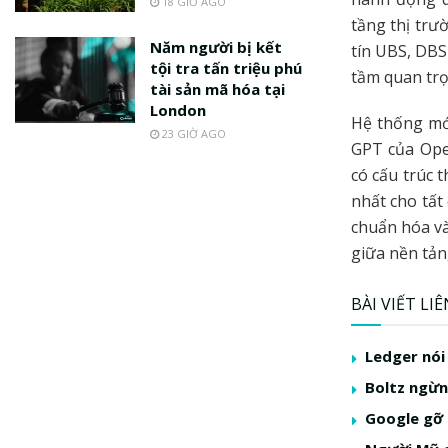
18 GIỜ AGO
tầng thị trư
Năm người bị kết
tín UBS, DBS
tội tra tấn triệu phú
tầm quan trọ
tài sản mã hóa tại
London
Hệ thống mớ
23 GIỜ AGO
GPT của Open
có cấu trúc 
nhất cho tất
chuẩn hóa và
giữa nền tản
BÀI VIẾT LI
Ledger nói
Boltz ngừng
Google gỡ 