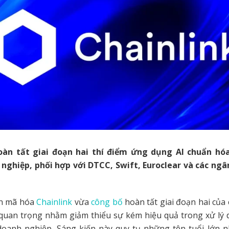
oàn tất giai đoạn hai thí điểm ứng dụng AI chuẩn hó
nghiệp, phối hợp với DTCC, Swift, Euroclear và các ng
ản mã hóa
Chainlink
vừa
công bố
hoàn tất giai đoạn hai của
uan trọng nhằm giảm thiểu sự kém hiệu quả trong xử lý d
oanh nghiệp. Sáng kiến này quy tụ những tên tuổi lớn n