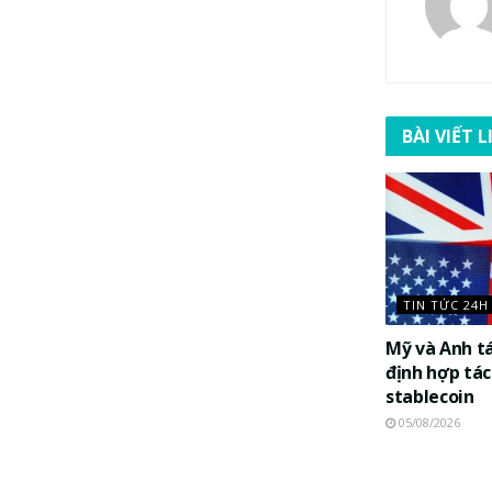
BÀI VIẾT 
TIN TỨC 24H
Mỹ và Anh t
định hợp tác
stablecoin
05/08/2026