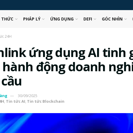
N THỨC
PHÁP LÝ
ỨNG DỤNG
DEFI
GÓC NHÌN
tức 24H
nlink ứng dụng AI tinh 
ý hành động doanh ngh
 cầu
àng
30/09/2025
24H
,
Tin tức AI
,
Tin tức Blockchain