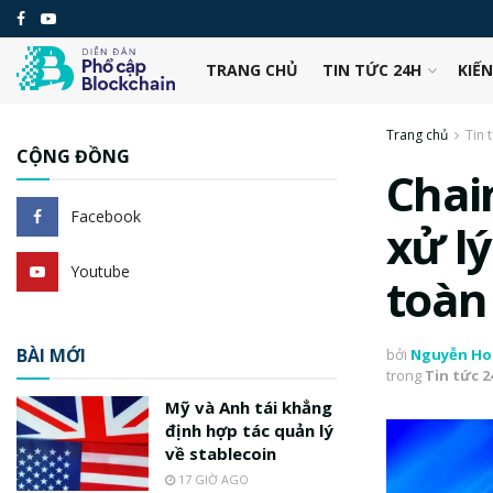
TRANG CHỦ
TIN TỨC 24H
KIẾ
Trang chủ
Tin 
CỘNG ĐỒNG
Chai
Facebook
xử l
Youtube
toàn
BÀI MỚI
bởi
Nguyễn Ho
trong
Tin tức 
Mỹ và Anh tái khẳng
định hợp tác quản lý
về stablecoin
17 GIỜ AGO