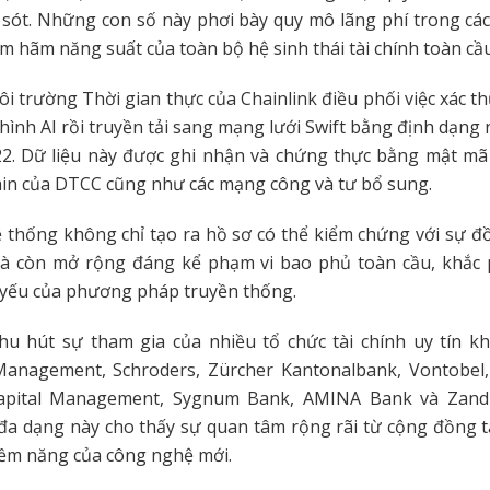
i sót. Những con số này phơi bày quy mô lãng phí trong các
m hãm năng suất của toàn bộ hệ sinh thái tài chính toàn cầu
ôi trường Thời gian thực của Chainlink điều phối việc xác th
hình AI rồi truyền tải sang mạng lưới Swift bằng định dạng 
22. Dữ liệu này được ghi nhận và chứng thực bằng mật mã 
ain của DTCC cũng như các mạng công và tư bổ sung.
ệ thống không chỉ tạo ra hồ sơ có thể kiểm chứng với sự 
mà còn mở rộng đáng kể phạm vi bao phủ toàn cầu, khắc p
yếu của phương pháp truyền thống.
hu hút sự tham gia của nhiều tổ chức tài chính uy tín k
Management, Schroders, Zürcher Kantonalbank, Vontobel
apital Management, Sygnum Bank, AMINA Bank và Zand
 đa dạng này cho thấy sự quan tâm rộng rãi từ cộng đồng t
tiềm năng của công nghệ mới.