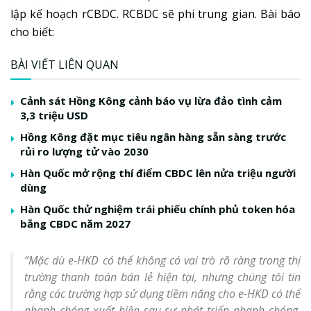
lập kế hoạch rCBDC. RCBDC sẽ phi trung gian. Bài báo
cho biết:
BÀI VIẾT LIÊN QUAN
Cảnh sát Hồng Kông cảnh báo vụ lừa đảo tình cảm
3,3 triệu USD
Hồng Kông đặt mục tiêu ngân hàng sẵn sàng trước
rủi ro lượng tử vào 2030
Hàn Quốc mở rộng thí điểm CBDC lên nửa triệu người
dùng
Hàn Quốc thử nghiệm trái phiếu chính phủ token hóa
bằng CBDC năm 2027
“Mặc dù e-HKD có thể không có vai trò rõ ràng trong thị
trường thanh toán bán lẻ hiện tại, nhưng chúng tôi tin
rằng các trường hợp sử dụng tiềm năng cho e-HKD có thể
nhanh chóng xuất hiện sau sự phát triển nhanh chóng,