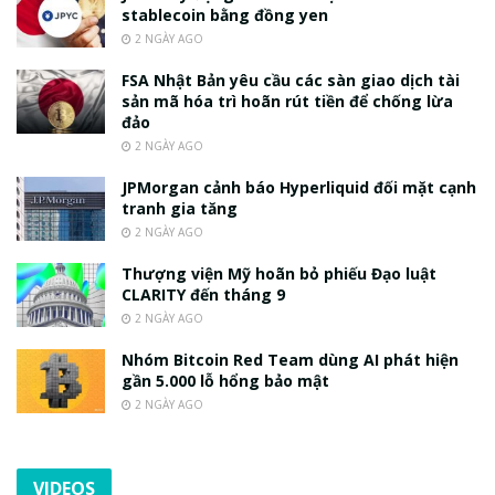
stablecoin bằng đồng yen
2 NGÀY AGO
FSA Nhật Bản yêu cầu các sàn giao dịch tài
sản mã hóa trì hoãn rút tiền để chống lừa
đảo
2 NGÀY AGO
JPMorgan cảnh báo Hyperliquid đối mặt cạnh
tranh gia tăng
2 NGÀY AGO
Thượng viện Mỹ hoãn bỏ phiếu Đạo luật
CLARITY đến tháng 9
2 NGÀY AGO
Nhóm Bitcoin Red Team dùng AI phát hiện
gần 5.000 lỗ hổng bảo mật
2 NGÀY AGO
VIDEOS