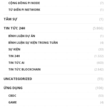
Talkshow 14: MemeCoin – Trò đùa tỷ đô
CỘNG ĐỒNG PI NODE
(7)
#phocapblockchain #PCB #meme
TỪ ĐIỂN PI NETWORK
(1)
01:29:26
TÂM SỰ
(1)
TIN TỨC 24H
(5.866)
BÌNH LUẬN DỰ ÁN
(1)
BÌNH LUẬN SỰ KIỆN TRONG TUẦN
(4)
SỰ KIỆN
(33)
TIN 24H
(1.322)
TIN TỨC AI
(603)
TIN TỨC BLOCKCHAIN
(2.842)
UNCATEGORIZED
(55)
ỨNG DỤNG
(106)
CBDC
(53)
GAME
(4)