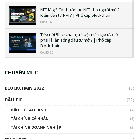
NFT là gì? Các bước tạo NFT cho người mới?
Kiếm tiền từ NFT? | Phổ cập blockchain
00:03:46
Tiếp nối Blockchain, trí tuệ nhân tạo (AI) có
phải là làn sóng đầu tư mới? | Phổ cập
Blockchain
00:45:25
CBDC là gì? Tổng quan về CBDC? Tại sao
ngân hàng trung ương lại quan trọng? | Phổ
CHUYÊN MỤC
cập Blockchain
00:04:38
BLOCKCHAIN 2022
(7)
Triển vọng nào cho Bitcoin. Thị trường liệu có
uptrend trong năm 2023? | Phổ cập
ĐẦU TƯ
(22)
Blockchain
ĐẦU TƯ TÀI CHÍNH
(4)
00:02:14
TÀI CHÍNH CÁ NHÂN
(3)
Nhìn lại năm 2022: Những sự kiện ảnh hưởng
TÀI CHÍNH DOANH NGHIỆP
đến hệ sinh thái tiền mã hoá | Phổ cập
(3)
Blockchain