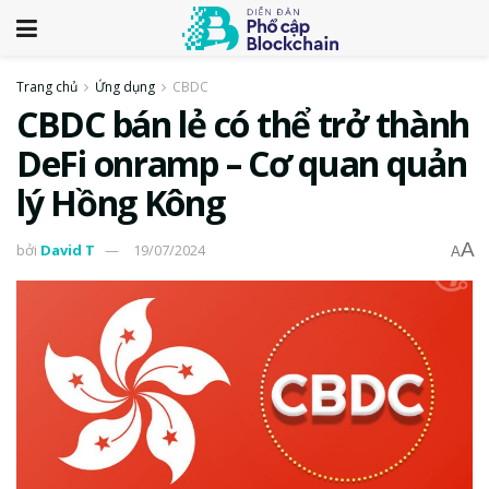
Trang chủ
Ứng dụng
CBDC
CBDC bán lẻ có thể trở thành
DeFi onramp – Cơ quan quản
lý Hồng Kông
A
bởi
David T
19/07/2024
A