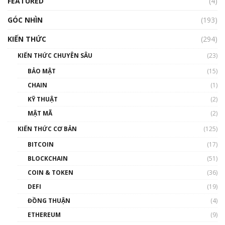
FEATURED
(4)
00:15:29
GÓC NHÌN
Nhìn lại năm 2022: Những nhân vật ảnh
(193)
hưởng nhất hệ sinh thái tiền mã hoá | Phổ
cập Blockchain
KIẾN THỨC
(294)
00:16:07
KIẾN THỨC CHUYÊN SÂU
(23)
Talkshow 27: Ranh giới giữa tầm ảnh hưởng
BẢO MẬT
(15)
và sự thao túng giá | Phổ cập Blockchain
CHAIN
(1)
01:35:05
KỸ THUẬT
(2)
Nhân sự tương lại ngành Blockchain Việt
MẬT MÃ
(2)
Nam | Phổ cập Blockchain
KIẾN THỨC CƠ BẢN
(125)
00:43:47
BITCOIN
(17)
Blockchain đang được ứng dụng ở Việt Nam
BLOCKCHAIN
(51)
như thể nào?
COIN & TOKEN
(36)
00:39:31
DEFI
(19)
Chìa khóa mở lối cơ hội trước các quĩ đầu tư |
ĐỒNG THUẬN
(4)
Phổ cập Blockchain
ETHEREUM
(9)
00:35:11