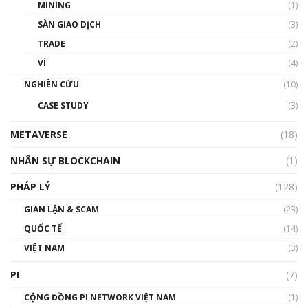
MINING
(1)
Talkshow 20: Biến động giá của tài sản truyền
SÀN GIAO DỊCH
(3)
thống & Crypto qua các cuộc chiến | Phổ cập
Blockchain
TRADE
(2)
01:34:46
VÍ
(4)
Talkshow 19: GameFi Việt Nam – Báo động
NGHIÊN CỨU
(10)
đỏ
CASE STUDY
(3)
01:24:45
METAVERSE
(18)
Talkshow18: Làn sóng tài năng Việt trở về từ
Silicon Valley - Sức bật mới cho Việt Nam
NHÂN SỰ BLOCKCHAIN
(1)
01:32:59
PHÁP LÝ
(128)
Talkshow17: Mùa đông Crypto – Chiếc khăn
GIAN LẬN & SCAM
gió ấm
(23)
01:40:40
QUỐC TẾ
(14)
VIỆT NAM
(3)
Talkshow 16: Làn sóng số tại Việt Nam và thế
giới
PI
(7)
01:49:30
CỘNG ĐỒNG PI NETWORK VIỆT NAM
(1)