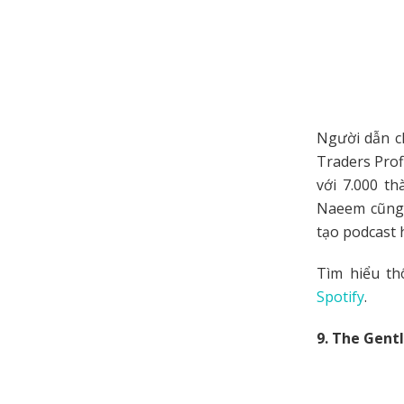
Người dẫn ch
Traders Prof
với 7.000 t
Naeem cũng 
tạo podcast 
Tìm hiểu th
Spotify
.
9. The Gent