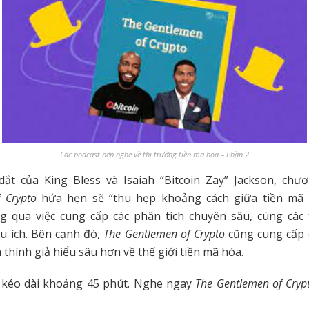
Các podcast nên nghe về thị trường tiền mã hoá – Phần 2
dắt của King Bless và Isaiah “Bitcoin Zay” Jackson, chư
 Crypto
hứa hẹn sẽ “thu hẹp khoảng cách giữa tiền mã
g qua việc cung cấp các phân tích chuyên sâu, cùng các 
u ích. Bên cạnh đó,
The Gentlemen of Crypto
cũng cung cấp 
 thính giả hiểu sâu hơn về thế giới tiền mã hóa.
 kéo dài khoảng 45 phút. Nghe ngay
The Gentlemen of Cryp