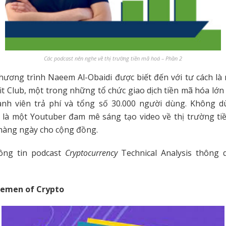
Các podcast nên nghe về thị trường tiền mã hoá – Phần 2
ương trình Naeem Al-Obaidi được biết đến với tư cách là
it Club, một trong những tổ chức giao dịch tiền mã hóa lớn 
hành viên trả phí và tổng số 30.000 người dùng. Không dù
là một Youtuber đam mê sáng tạo video về thị trường ti
hàng ngày cho cộng đồng.
ông tin podcast
Cryptocurrency
Technical Analysis thông
lemen of Crypto