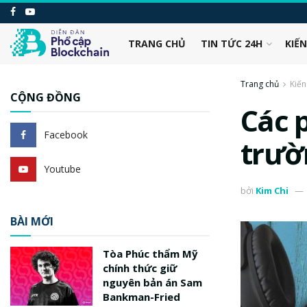
TRANG CHỦ
TIN TỨC 24H
KIẾ
Trang chủ
Kiến
CỘNG ĐỒNG
Các 
Facebook
trườ
Youtube
bởi
Kim Chi
BÀI MỚI
Tòa Phúc thẩm Mỹ
chính thức giữ
nguyên bản án Sam
Bankman-Fried