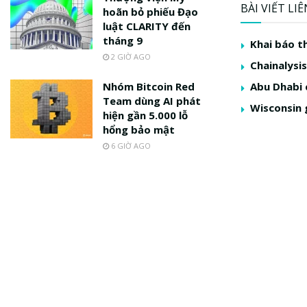
BÀI VIẾT LI
hoãn bỏ phiếu Đạo
luật CLARITY đến
tháng 9
Khai báo t
2 GIỜ AGO
Chainalysis
Nhóm Bitcoin Red
Abu Dhabi 
Team dùng AI phát
Wisconsin 
hiện gần 5.000 lỗ
hổng bảo mật
6 GIỜ AGO