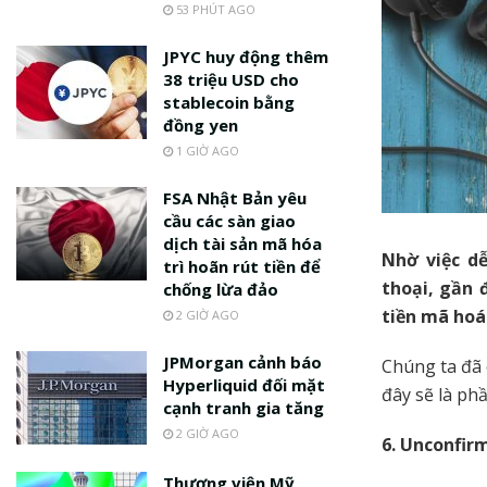
53 PHÚT AGO
JPYC huy động thêm
38 triệu USD cho
stablecoin bằng
đồng yen
1 GIỜ AGO
FSA Nhật Bản yêu
cầu các sàn giao
dịch tài sản mã hóa
Nhờ việc dễ
trì hoãn rút tiền để
thoại, gần 
chống lừa đảo
tiền mã hoá
2 GIỜ AGO
JPMorgan cảnh báo
Chúng ta đã 
Hyperliquid đối mặt
đây sẽ là ph
cạnh tranh gia tăng
2 GIỜ AGO
6. Unconfir
Thượng viện Mỹ