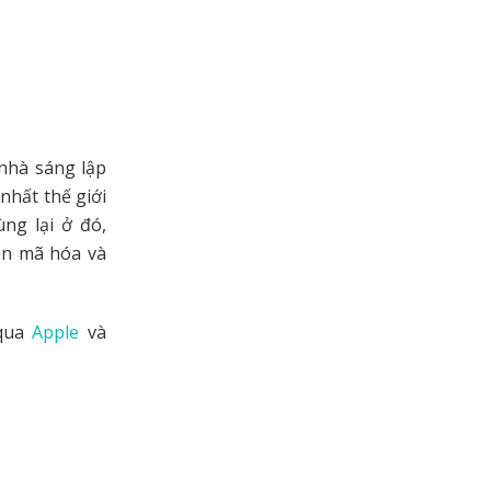
 nhà sáng lập
nhất thế giới
ng lại ở đó,
ền mã hóa và
 qua
Apple
và