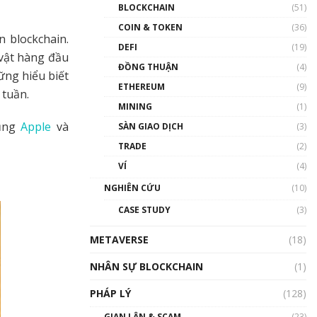
Nhân sự tương lại ngành
BLOCKCHAIN
(51)
Blockchain Việt Nam | Phổ
cập Blockchain
COIN & TOKEN
(36)
n blockchain.
00:43:47
DEFI
(19)
vật hàng đầu
ĐỒNG THUẬN
(4)
Blockchain đang được ứng
ững hiểu biết
dụng ở Việt Nam như thể
ETHEREUM
(9)
 tuần.
nào?
MINING
(1)
00:39:31
ụng
Apple
và
SÀN GIAO DỊCH
(3)
Chìa khóa mở lối cơ hội
TRADE
(2)
trước các quĩ đầu tư | Phổ
cập Blockchain
VÍ
(4)
00:35:11
NGHIÊN CỨU
(10)
Talkshow 20: Biến động
CASE STUDY
(3)
giá của tài sản truyền
thống & Crypto qua các
METAVERSE
cuộc chiến | Phổ cập
(18)
Blockchain
NHÂN SỰ BLOCKCHAIN
(1)
01:34:46
PHÁP LÝ
(128)
Talkshow 19: GameFi Việt
Nam – Báo động đỏ
GIAN LẬN & SCAM
(23)