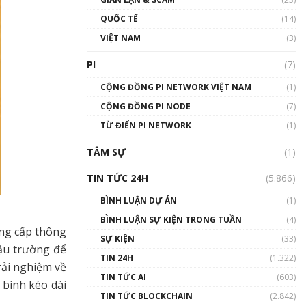
01:24:45
QUỐC TẾ
(14)
Talkshow18: Làn sóng tài
VIỆT NAM
(3)
năng Việt trở về từ Silicon
Valley - Sức bật mới cho
PI
(7)
Việt Nam
01:32:59
CỘNG ĐỒNG PI NETWORK VIỆT NAM
(1)
CỘNG ĐỒNG PI NODE
(7)
Talkshow17: Mùa đông
TỪ ĐIỂN PI NETWORK
Crypto – Chiếc khăn gió ấm
(1)
01:40:40
TÂM SỰ
(1)
Talkshow 16: Làn sóng số
TIN TỨC 24H
(5.866)
tại Việt Nam và thế giới
01:49:30
BÌNH LUẬN DỰ ÁN
(1)
BÌNH LUẬN SỰ KIỆN TRONG TUẦN
(4)
Talkshow 14: MemeCoin –
ung cấp thông
Trò đùa tỷ đô
SỰ KIỆN
(33)
hậu trường để
#phocapblockchain #PCB
TIN 24H
(1.322)
#meme
rải nghiệm về
TIN TỨC AI
(603)
01:29:26
 bình kéo dài
TIN TỨC BLOCKCHAIN
(2.842)