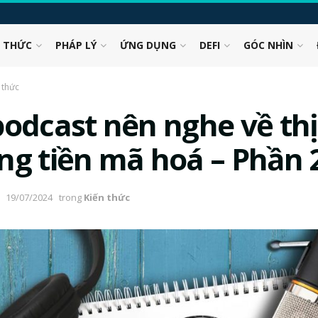
N THỨC
PHÁP LÝ
ỨNG DỤNG
DEFI
GÓC NHÌN
 thức
podcast nên nghe về thị
ng tiền mã hoá – Phần 
19/07/2024
trong
Kiến thức