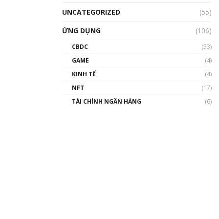
UNCATEGORIZED
(55)
ỨNG DỤNG
(106)
CBDC
(53)
GAME
(4)
KINH TẾ
(4)
NFT
(17)
TÀI CHÍNH NGÂN HÀNG
(6)