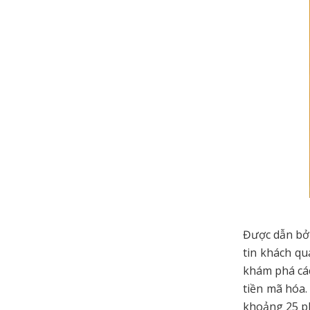
Được dẫn bởi
tin khách qu
khám phá các
tiền mã hóa.
khoảng 25 p