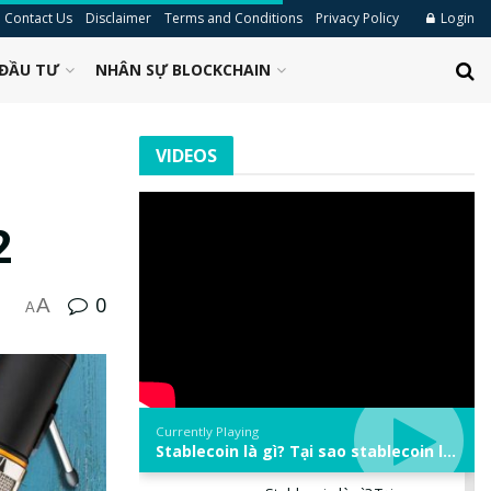
Contact Us
Disclaimer
Terms and Conditions
Privacy Policy
Login
ĐẦU TƯ
NHÂN SỰ BLOCKCHAIN
VIDEOS
2
0
A
A
Currently Playing
Stablecoin là gì? Tại sao stablecoin lại quan trọng trong thị trường crypto? | Phổ cập Blockchain