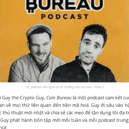
Các podcast nên nghe về thị trường tiền mã hoá – Phần 2
 Guy the Crypto Guy,
Coin Bureau
là một podcast cam kết c
an về mọi thứ liên quan đến tiền mã hoá. Guy đi sâu vào 
 thủ thuật mới nhất và chia sẻ các mẹo để tận dụng tối đa t
 Guy phát hành bốn tập mới mỗi tuần và mỗi podcast trung
hút.