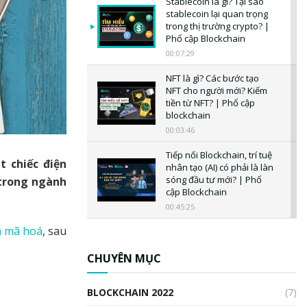
Stablecoin là gì? Tại sao
stablecoin lại quan trọng
trong thị trường crypto? |
Phổ cập Blockchain
00:07:29
NFT là gì? Các bước tạo
NFT cho người mới? Kiếm
tiền từ NFT? | Phổ cập
blockchain
00:03:46
Tiếp nối Blockchain, trí tuệ
t chiếc điện
nhân tạo (AI) có phải là làn
sóng đầu tư mới? | Phổ
 trong ngành
cập Blockchain
00:45:25
n mã hoá
, sau
CBDC là gì? Tổng quan về
CBDC? Tại sao ngân hàng
trung ương lại quan trọng?
CHUYÊN MỤC
| Phổ cập Blockchain
00:04:38
BLOCKCHAIN 2022
(7)