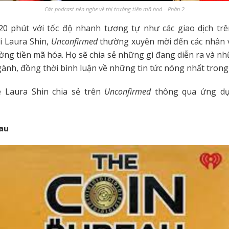
Các podcast nên nghe về thị trường tiền mã hoá – Phần 2
20 phút với tốc độ nhanh tương tự như các giao dịch trê
i Laura Shin,
Unconfirmed
thường xuyên mời đến các nhân 
ường tiền mã hóa. Họ sẽ chia sẻ những gì đang diễn ra và nh
gành, đồng thời bình luận về những tin tức nóng nhất trong
 Laura Shin chia sẻ trên
Unconfirmed
thông qua ứng d
eau