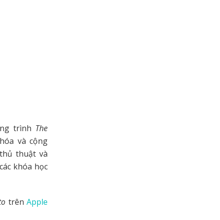
ơng trình
The
 hóa và cộng
thủ thuật và
các khóa học
to
trên
Apple