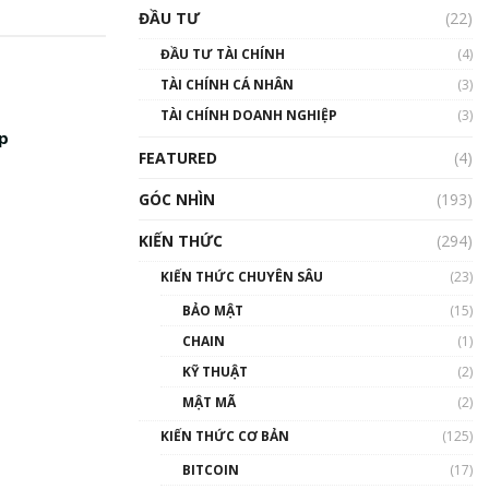
Triển vọng nào cho
ĐẦU TƯ
(22)
Bitcoin. Thị trường liệu có
uptrend trong năm 2023? |
ĐẦU TƯ TÀI CHÍNH
(4)
Phổ cập Blockchain
TÀI CHÍNH CÁ NHÂN
(3)
00:02:14
TÀI CHÍNH DOANH NGHIỆP
(3)
Nhìn lại năm 2022: Những
ệp
sự kiện ảnh hưởng đến hệ
FEATURED
(4)
sinh thái tiền mã hoá |
Phổ cập Blockchain
GÓC NHÌN
(193)
00:15:29
KIẾN THỨC
(294)
Nhìn lại năm 2022: Những
nhân vật ảnh hưởng nhất
KIẾN THỨC CHUYÊN SÂU
(23)
hệ sinh thái tiền mã hoá |
Phổ cập Blockchain
BẢO MẬT
(15)
00:16:07
CHAIN
(1)
Talkshow 27: Ranh giới
KỸ THUẬT
(2)
giữa tầm ảnh hưởng và sự
MẬT MÃ
(2)
thao túng giá | Phổ cập
Blockchain
KIẾN THỨC CƠ BẢN
(125)
01:35:05
BITCOIN
(17)