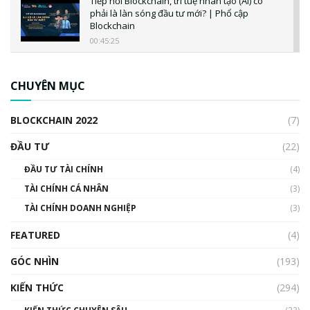
Tiếp nối Blockchain, trí tuệ nhân tạo (AI) có
phải là làn sóng đầu tư mới? | Phổ cập
Blockchain
00:45:25
CBDC là gì? Tổng quan về CBDC? Tại sao
ngân hàng trung ương lại quan trọng? | Phổ
CHUYÊN MỤC
cập Blockchain
00:04:38
BLOCKCHAIN 2022
(7)
Triển vọng nào cho Bitcoin. Thị trường liệu có
uptrend trong năm 2023? | Phổ cập
ĐẦU TƯ
(22)
Blockchain
ĐẦU TƯ TÀI CHÍNH
(4)
00:02:14
TÀI CHÍNH CÁ NHÂN
(3)
Nhìn lại năm 2022: Những sự kiện ảnh hưởng
TÀI CHÍNH DOANH NGHIỆP
đến hệ sinh thái tiền mã hoá | Phổ cập
(3)
Blockchain
FEATURED
(4)
00:15:29
GÓC NHÌN
Nhìn lại năm 2022: Những nhân vật ảnh
(193)
hưởng nhất hệ sinh thái tiền mã hoá | Phổ
cập Blockchain
KIẾN THỨC
(294)
00:16:07