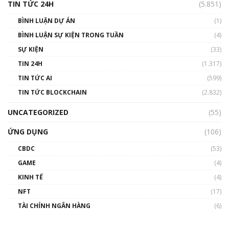
TIN TỨC 24H
(5.851)
BÌNH LUẬN DỰ ÁN
(1)
BÌNH LUẬN SỰ KIỆN TRONG TUẦN
(4)
SỰ KIỆN
(33)
TIN 24H
(1.317)
TIN TỨC AI
(599)
TIN TỨC BLOCKCHAIN
(2.832)
UNCATEGORIZED
(55)
ỨNG DỤNG
(106)
CBDC
(53)
GAME
(4)
KINH TẾ
(4)
NFT
(17)
TÀI CHÍNH NGÂN HÀNG
(6)