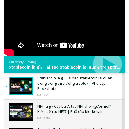
Currently Playing
Stablecoin là gì? Tại sao stablecoin lại quan trọng trong thị trường crypto? | Phổ cập Blockchain
Stablecoin là gì? Tại sao stablecoin lại quan
trọng trong thị trường crypto? | Phổ cập
Blockchain
00:07:29
NFT là gì? Các bước tạo NFT cho người mới?
Kiếm tiền từ NFT? | Phổ cập blockchain
00:03:46