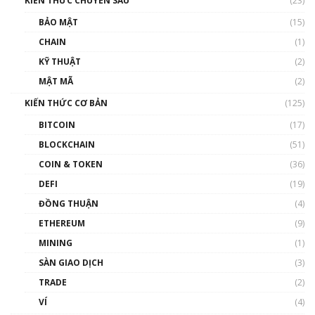
KIẾN THỨC CHUYÊN SÂU
(23)
Talkshow 27: Ranh giới giữa tầm ảnh hưởng
BẢO MẬT
(15)
và sự thao túng giá | Phổ cập Blockchain
CHAIN
(1)
01:35:05
KỸ THUẬT
(2)
Nhân sự tương lại ngành Blockchain Việt
MẬT MÃ
(2)
Nam | Phổ cập Blockchain
KIẾN THỨC CƠ BẢN
(125)
00:43:47
BITCOIN
(17)
Blockchain đang được ứng dụng ở Việt Nam
BLOCKCHAIN
(51)
như thể nào?
COIN & TOKEN
(36)
00:39:31
DEFI
(19)
Chìa khóa mở lối cơ hội trước các quĩ đầu tư |
ĐỒNG THUẬN
(4)
Phổ cập Blockchain
ETHEREUM
(9)
00:35:11
MINING
(1)
Talkshow 20: Biến động giá của tài sản truyền
SÀN GIAO DỊCH
(3)
thống & Crypto qua các cuộc chiến | Phổ cập
Blockchain
TRADE
(2)
01:34:46
VÍ
(4)