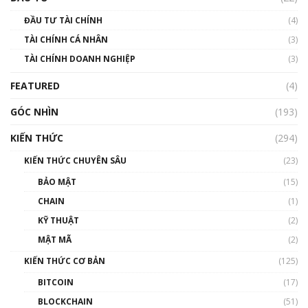
Blockchain
ĐẦU TƯ TÀI CHÍNH
(4)
00:02:14
TÀI CHÍNH CÁ NHÂN
(3)
Nhìn lại năm 2022: Những sự kiện ảnh hưởng
TÀI CHÍNH DOANH NGHIỆP
đến hệ sinh thái tiền mã hoá | Phổ cập
(3)
Blockchain
FEATURED
(4)
00:15:29
GÓC NHÌN
Nhìn lại năm 2022: Những nhân vật ảnh
(193)
hưởng nhất hệ sinh thái tiền mã hoá | Phổ
cập Blockchain
KIẾN THỨC
(294)
00:16:07
KIẾN THỨC CHUYÊN SÂU
(23)
Talkshow 27: Ranh giới giữa tầm ảnh hưởng
BẢO MẬT
(15)
và sự thao túng giá | Phổ cập Blockchain
CHAIN
(1)
01:35:05
KỸ THUẬT
(2)
Nhân sự tương lại ngành Blockchain Việt
MẬT MÃ
(2)
Nam | Phổ cập Blockchain
KIẾN THỨC CƠ BẢN
(125)
00:43:47
BITCOIN
(17)
Blockchain đang được ứng dụng ở Việt Nam
BLOCKCHAIN
(51)
như thể nào?