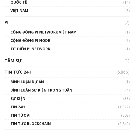
01:40:40
QUỐC TẾ
(14)
VIỆT NAM
(3)
Talkshow 16: Làn sóng số tại Việt Nam và thế
giới
PI
(7)
01:49:30
CỘNG ĐỒNG PI NETWORK VIỆT NAM
(1)
Talkshow 14: MemeCoin – Trò đùa tỷ đô
CỘNG ĐỒNG PI NODE
(7)
#phocapblockchain #PCB #meme
TỪ ĐIỂN PI NETWORK
(1)
01:29:26
TÂM SỰ
(1)
TIN TỨC 24H
(5.866)
BÌNH LUẬN DỰ ÁN
(1)
BÌNH LUẬN SỰ KIỆN TRONG TUẦN
(4)
SỰ KIỆN
(33)
TIN 24H
(1.322)
TIN TỨC AI
(603)
TIN TỨC BLOCKCHAIN
(2.842)