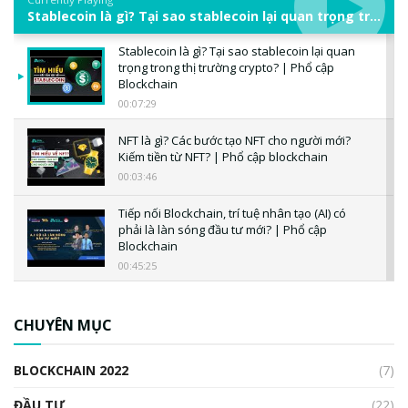
Stablecoin là gì? Tại sao stablecoin lại quan trọng trong thị trường crypto? | Phổ cập Blockchain
Stablecoin là gì? Tại sao stablecoin lại quan
trọng trong thị trường crypto? | Phổ cập
Blockchain
00:07:29
NFT là gì? Các bước tạo NFT cho người mới?
Kiếm tiền từ NFT? | Phổ cập blockchain
00:03:46
Tiếp nối Blockchain, trí tuệ nhân tạo (AI) có
phải là làn sóng đầu tư mới? | Phổ cập
Blockchain
00:45:25
CBDC là gì? Tổng quan về CBDC? Tại sao
ngân hàng trung ương lại quan trọng? | Phổ
CHUYÊN MỤC
cập Blockchain
00:04:38
BLOCKCHAIN 2022
(7)
Triển vọng nào cho Bitcoin. Thị trường liệu có
uptrend trong năm 2023? | Phổ cập
ĐẦU TƯ
(22)