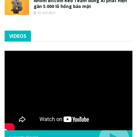
Nhóm Bitcoin Red Team dùng AI phát hiện
gần 5.000 lỗ hổng bảo mật
19 GIỜ AGO
VIDEOS
Currently Playing