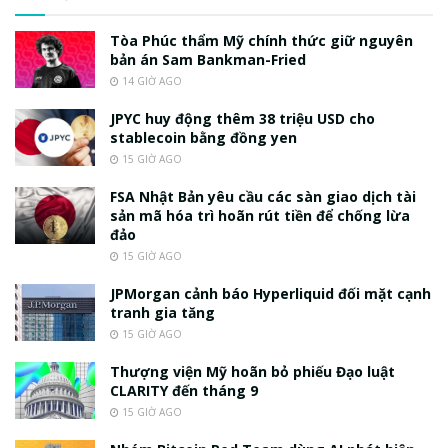
Tòa Phúc thẩm Mỹ chính thức giữ nguyên
bản án Sam Bankman-Fried
14 GIỜ AGO
JPYC huy động thêm 38 triệu USD cho
stablecoin bằng đồng yen
15 GIỜ AGO
FSA Nhật Bản yêu cầu các sàn giao dịch tài
sản mã hóa trì hoãn rút tiền để chống lừa
đảo
15 GIỜ AGO
JPMorgan cảnh báo Hyperliquid đối mặt cạnh
tranh gia tăng
15 GIỜ AGO
Thượng viện Mỹ hoãn bỏ phiếu Đạo luật
CLARITY đến tháng 9
15 GIỜ AGO