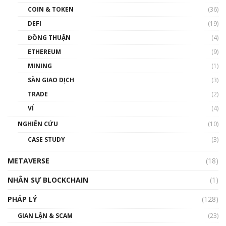
COIN & TOKEN
(36)
00:39:31
DEFI
(19)
Chìa khóa mở lối cơ hội trước các quĩ đầu tư |
ĐỒNG THUẬN
(4)
Phổ cập Blockchain
ETHEREUM
(9)
00:35:11
MINING
(1)
Talkshow 20: Biến động giá của tài sản truyền
SÀN GIAO DỊCH
(3)
thống & Crypto qua các cuộc chiến | Phổ cập
Blockchain
TRADE
(2)
01:34:46
VÍ
(4)
Talkshow 19: GameFi Việt Nam – Báo động
NGHIÊN CỨU
(10)
đỏ
CASE STUDY
(3)
01:24:45
METAVERSE
(18)
Talkshow18: Làn sóng tài năng Việt trở về từ
Silicon Valley - Sức bật mới cho Việt Nam
NHÂN SỰ BLOCKCHAIN
(1)
01:32:59
PHÁP LÝ
(128)
Talkshow17: Mùa đông Crypto – Chiếc khăn
GIAN LẬN & SCAM
gió ấm
(23)