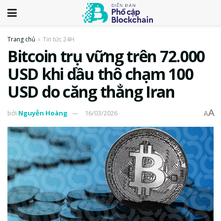
Trang chủ
Tin tức 24H
Bitcoin trụ vững trên 72.000
USD khi dầu thô chạm 100
USD do căng thẳng Iran
A
bởi
Nguyễn Hoàng
16/03/2026
A