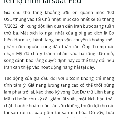
lên lộ trình lãi suất Fed
Giá dầu thô tăng khoảng 3% lên quanh mức 100
USD/thùng vào tối Chủ nhật, mức cao nhất kể từ tháng
7/2022, khi xung đột liên quan đến Iran bước sang tuần
thứ ba. Mắt xích lo ngại nhất của giới giao dịch là Eo
biển Hormuz, hành lang hẹp vận chuyển khoảng một
phần năm nguồn cung dầu toàn cầu. Ông Trump xác
nhận Mỹ đã chủ ý tránh nhắm vào hạ tầng dầu mỏ,
song cảnh báo rằng quyết định này có thể thay đổi nếu
Iran can thiệp vào hoạt động hàng hải tại đây.
Tác động của giá dầu đối với Bitcoin không chỉ mang
tính tâm lý. Giá năng lượng tăng cao có thể thổi bùng
lạm phát trở lại, kéo theo kỳ vọng Cục Dự trữ Liên bang
Mỹ trì hoãn chu kỳ cắt giảm lãi suất, một kịch bản thắt
chặt thanh khoản toàn cầu vốn không thuận lợi cho các
tài sản rủi ro, bao gồm tài sản mã hóa. Dù vậy, hợp