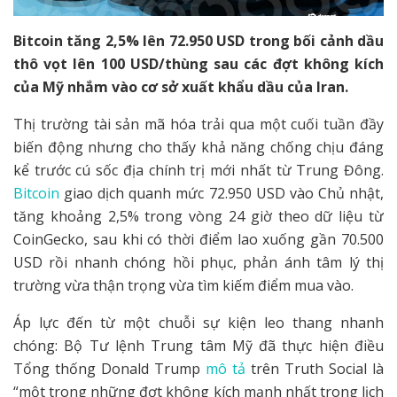
Bitcoin tăng 2,5% lên 72.950 USD trong bối cảnh dầu
thô vọt lên 100 USD/thùng sau các đợt không kích
của Mỹ nhắm vào cơ sở xuất khẩu dầu của Iran.
Thị trường tài sản mã hóa trải qua một cuối tuần đầy
biến động nhưng cho thấy khả năng chống chịu đáng
kể trước cú sốc địa chính trị mới nhất từ Trung Đông.
Bitcoin
giao dịch quanh mức 72.950 USD vào Chủ nhật,
tăng khoảng 2,5% trong vòng 24 giờ theo dữ liệu từ
CoinGecko, sau khi có thời điểm lao xuống gần 70.500
USD rồi nhanh chóng hồi phục, phản ánh tâm lý thị
trường vừa thận trọng vừa tìm kiếm điểm mua vào.
Áp lực đến từ một chuỗi sự kiện leo thang nhanh
chóng: Bộ Tư lệnh Trung tâm Mỹ đã thực hiện điều
Tổng thống Donald Trump
mô tả
trên Truth Social là
“một trong những đợt không kích mạnh nhất trong lịch