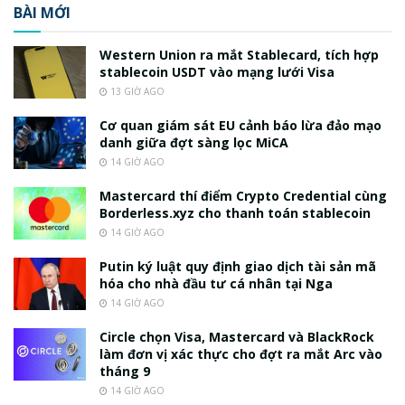
BÀI MỚI
Western Union ra mắt Stablecard, tích hợp
stablecoin USDT vào mạng lưới Visa
13 GIỜ AGO
Cơ quan giám sát EU cảnh báo lừa đảo mạo
danh giữa đợt sàng lọc MiCA
14 GIỜ AGO
Mastercard thí điểm Crypto Credential cùng
Borderless.xyz cho thanh toán stablecoin
14 GIỜ AGO
Putin ký luật quy định giao dịch tài sản mã
hóa cho nhà đầu tư cá nhân tại Nga
14 GIỜ AGO
Circle chọn Visa, Mastercard và BlackRock
làm đơn vị xác thực cho đợt ra mắt Arc vào
tháng 9
14 GIỜ AGO