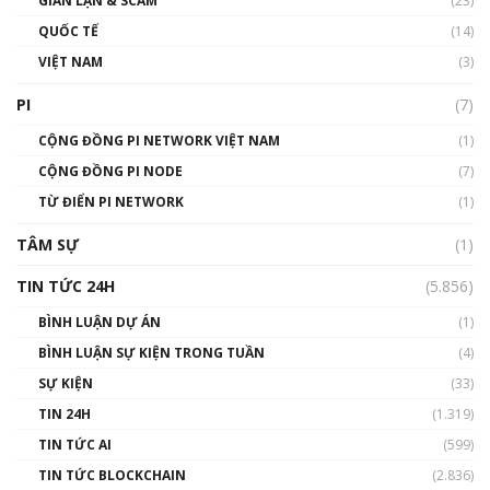
GIAN LẬN & SCAM
gió ấm
(23)
01:40:40
QUỐC TẾ
(14)
VIỆT NAM
(3)
Talkshow 16: Làn sóng số tại Việt Nam và thế
giới
PI
(7)
01:49:30
CỘNG ĐỒNG PI NETWORK VIỆT NAM
(1)
Talkshow 14: MemeCoin – Trò đùa tỷ đô
CỘNG ĐỒNG PI NODE
(7)
#phocapblockchain #PCB #meme
TỪ ĐIỂN PI NETWORK
(1)
01:29:26
TÂM SỰ
(1)
TIN TỨC 24H
(5.856)
BÌNH LUẬN DỰ ÁN
(1)
BÌNH LUẬN SỰ KIỆN TRONG TUẦN
(4)
SỰ KIỆN
(33)
TIN 24H
(1.319)
TIN TỨC AI
(599)
TIN TỨC BLOCKCHAIN
(2.836)