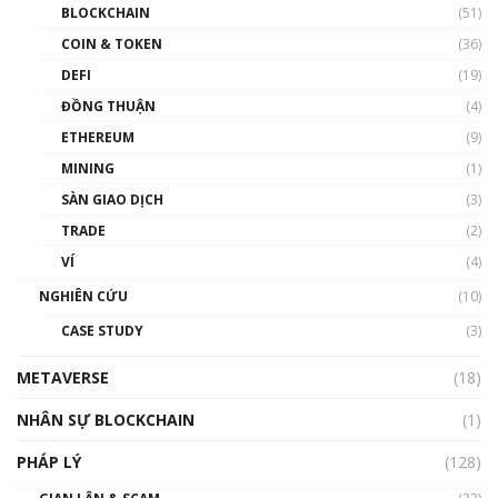
Blockchain đang được ứng dụng ở Việt Nam
BLOCKCHAIN
(51)
như thể nào?
COIN & TOKEN
(36)
00:39:31
DEFI
(19)
Chìa khóa mở lối cơ hội trước các quĩ đầu tư |
ĐỒNG THUẬN
(4)
Phổ cập Blockchain
ETHEREUM
(9)
00:35:11
MINING
(1)
Talkshow 20: Biến động giá của tài sản truyền
SÀN GIAO DỊCH
(3)
thống & Crypto qua các cuộc chiến | Phổ cập
Blockchain
TRADE
(2)
01:34:46
VÍ
(4)
Talkshow 19: GameFi Việt Nam – Báo động
NGHIÊN CỨU
(10)
đỏ
CASE STUDY
(3)
01:24:45
METAVERSE
(18)
Talkshow18: Làn sóng tài năng Việt trở về từ
Silicon Valley - Sức bật mới cho Việt Nam
NHÂN SỰ BLOCKCHAIN
(1)
01:32:59
PHÁP LÝ
(128)
Talkshow17: Mùa đông Crypto – Chiếc khăn