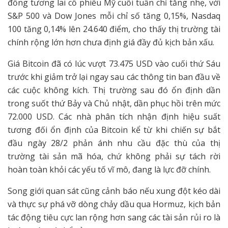
đồng tương lai cổ phiếu Mỹ cuối tuần chỉ tăng nhẹ, với
S&P 500 và Dow Jones mỗi chỉ số tăng 0,15%, Nasdaq
100 tăng 0,14% lên 24.640 điểm, cho thấy thị trường tài
chính rộng lớn hơn chưa định giá đầy đủ kịch bản xấu.
Giá Bitcoin đã có lúc vượt 73.475 USD vào cuối thứ Sáu
trước khi giảm trở lại ngay sau các thông tin ban đầu về
các cuộc không kích. Thị trường sau đó ổn định dần
trong suốt thứ Bảy và Chủ nhật, dần phục hồi trên mức
72.000 USD. Các nhà phân tích nhận định hiệu suất
tương đối ổn định của Bitcoin kể từ khi chiến sự bắt
đầu ngày 28/2 phản ánh nhu cầu đặc thù của thị
trường tài sản mã hóa, chứ không phải sự tách rời
hoàn toàn khỏi các yếu tố vĩ mô, đang là lực đỡ chính.
Song giới quan sát cũng cảnh báo nếu xung đột kéo dài
và thực sự phá vỡ dòng chảy dầu qua Hormuz, kịch bản
tác động tiêu cực lan rộng hơn sang các tài sản rủi ro là