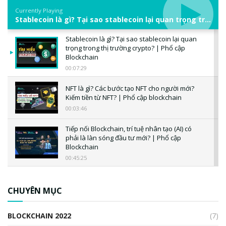
Currently Playing
Stablecoin là gì? Tại sao stablecoin lại quan trọng trong thị trường crypto? | Phổ cập Blockchain
Stablecoin là gì? Tại sao stablecoin lại quan
trọng trong thị trường crypto? | Phổ cập
Blockchain
00:07:29
NFT là gì? Các bước tạo NFT cho người mới?
Kiếm tiền từ NFT? | Phổ cập blockchain
00:03:46
Tiếp nối Blockchain, trí tuệ nhân tạo (AI) có
phải là làn sóng đầu tư mới? | Phổ cập
Blockchain
00:45:25
CBDC là gì? Tổng quan về CBDC? Tại sao
ngân hàng trung ương lại quan trọng? | Phổ
CHUYÊN MỤC
cập Blockchain
00:04:38
BLOCKCHAIN 2022
(7)
Triển vọng nào cho Bitcoin. Thị trường liệu có