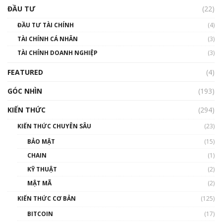
uptrend trong năm 2023? | Phổ cập
ĐẦU TƯ
(22)
Blockchain
ĐẦU TƯ TÀI CHÍNH
(4)
00:02:14
TÀI CHÍNH CÁ NHÂN
(3)
Nhìn lại năm 2022: Những sự kiện ảnh hưởng
TÀI CHÍNH DOANH NGHIỆP
đến hệ sinh thái tiền mã hoá | Phổ cập
(3)
Blockchain
FEATURED
(4)
00:15:29
GÓC NHÌN
Nhìn lại năm 2022: Những nhân vật ảnh
(193)
hưởng nhất hệ sinh thái tiền mã hoá | Phổ
cập Blockchain
KIẾN THỨC
(294)
00:16:07
KIẾN THỨC CHUYÊN SÂU
(23)
Talkshow 27: Ranh giới giữa tầm ảnh hưởng
BẢO MẬT
(15)
và sự thao túng giá | Phổ cập Blockchain
CHAIN
(1)
01:35:05
KỸ THUẬT
(2)
Nhân sự tương lại ngành Blockchain Việt
MẬT MÃ
(2)
Nam | Phổ cập Blockchain
KIẾN THỨC CƠ BẢN
(125)
00:43:47
BITCOIN
(17)