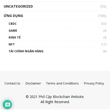
UNCATEGORIZED
(55)
ỨNG DỤNG
(106)
CBDC
(53)
GAME
(4)
KINH TẾ
(4)
NFT
(17)
TÀI CHÍNH NGÂN HÀNG
(6)
Contact Us
Disclaimer
Terms and Conditions
Privacy Policy
© 2021
Phổ Cập Blockchain Website
.
All Right Reserved.