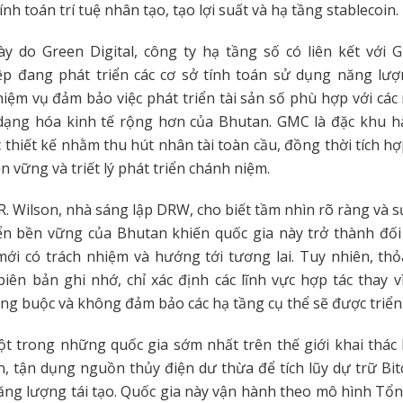
ính toán trí tuệ nhân tạo, tạo lợi suất và hạ tầng stablecoin.
y do Green Digital, công ty hạ tầng số có liên kết với 
p đang phát triển các cơ sở tính toán sử dụng năng lượn
iệm vụ đảm bảo việc phát triển tài sản số phù hợp với các
dạng hóa kinh tế rộng hơn của Bhutan. GMC là đặc khu hà
thiết kế nhằm thu hút nhân tài toàn cầu, đồng thời tích h
n vững và triết lý phát triển chánh niệm.
. Wilson, nhà sáng lập DRW, cho biết tầm nhìn rõ ràng và
ển bền vững của Bhutan khiến quốc gia này trở thành đối
mới có trách nhiệm và hướng tới tương lai. Tuy nhiên, th
iên bản ghi nhớ, chỉ xác định các lĩnh vực hợp tác thay v
ng buộc và không đảm bảo các hạ tầng cụ thể sẽ được triển 
t trong những quốc gia sớm nhất trên thế giới khai thác 
, tận dụng nguồn thủy điện dư thừa để tích lũy dự trữ Bit
ăng lượng tái tạo. Quốc gia này vận hành theo mô hình Tổ