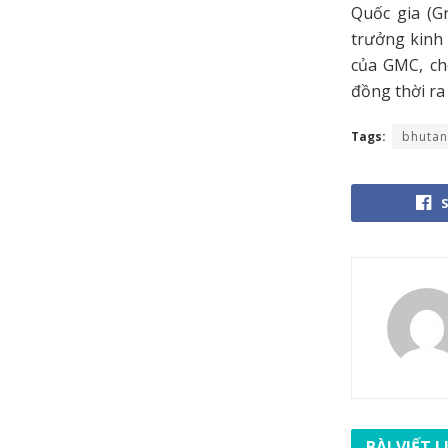
Quốc gia (G
trưởng kinh 
của GMC, ch
đồng thời ra
Tags:
bhutan
BÀI VIẾT 