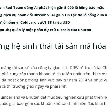
in Red Team dùng AI phát hiện gần 5.000 lỗ hổng bảo mật
 dịch vụ hoán đổi Bitcoin vì AI giúp tin tặc dò lỗ hổng quá 
ừ lỗ hổng ví Coldcard vượt 88 triệu USD
ọn 3iQ quản lý một phần dự trữ Bitcoin của Bhutan
ng hệ sinh thái tài sản mã hóa
mảng tài sản số của công ty giao dịch DRW có trụ sở tại Ch
nhà cung cấp thanh khoản tổ chức lớn nhất trên thị trườ
y đã hoạt động trong lĩnh vực này từ năm 2014 và phục vụ
n cả thị trường giao ngay và phái sinh.
mberland và Bhutan đặt mục tiêu nghiên cứu phát triển hệ 
uốc gia, bao gồm các khuôn khổ tài chính hiện đại, khai 