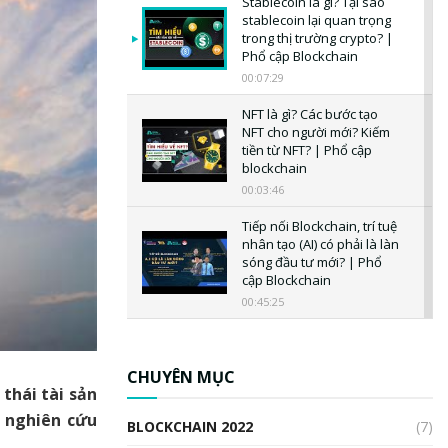
Stablecoin là gì? Tại sao
stablecoin lại quan trọng
trong thị trường crypto? |
Phổ cập Blockchain
00:07:29
NFT là gì? Các bước tạo
NFT cho người mới? Kiếm
tiền từ NFT? | Phổ cập
blockchain
00:03:46
Tiếp nối Blockchain, trí tuệ
nhân tạo (AI) có phải là làn
sóng đầu tư mới? | Phổ
cập Blockchain
00:45:25
CBDC là gì? Tổng quan về
CBDC? Tại sao ngân hàng
trung ương lại quan trọng?
CHUYÊN MỤC
thái tài sản
| Phổ cập Blockchain
00:04:38
, nghiên cứu
BLOCKCHAIN 2022
(7)