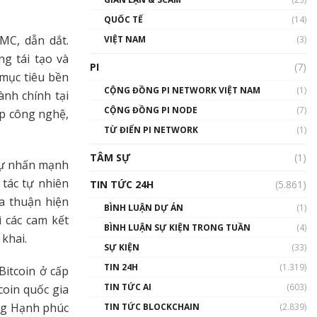
01:24:45
QUỐC TẾ
(14)
Talkshow18: Làn sóng tài
GMC, dẫn dắt.
VIỆT NAM
(3)
năng Việt trở về từ Silicon
g tái tạo và
Valley - Sức bật mới cho
PI
(7)
Việt Nam
 mục tiêu bền
01:32:59
CỘNG ĐỒNG PI NETWORK VIỆT NAM
(1)
nh chính tại
CỘNG ĐỒNG PI NODE
(7)
ợp công nghệ,
Talkshow17: Mùa đông
TỪ ĐIỂN PI NETWORK
Crypto – Chiếc khăn gió ấm
(1)
01:40:40
TÂM SỰ
(1)
 sự nhấn mạnh
Talkshow 16: Làn sóng số
 tác tự nhiên
TIN TỨC 24H
(5.861)
tại Việt Nam và thế giới
ỏa thuận hiện
01:49:30
BÌNH LUẬN DỰ ÁN
(1)
ì các cam kết
BÌNH LUẬN SỰ KIỆN TRONG TUẦN
(4)
Talkshow 14: MemeCoin –
khai.
Trò đùa tỷ đô
SỰ KIỆN
(33)
#phocapblockchain #PCB
TIN 24H
(1.319)
Bitcoin ở cấp
#meme
TIN TỨC AI
(603)
01:29:26
coin quốc gia
ng Hạnh phúc
TIN TỨC BLOCKCHAIN
(2.839)