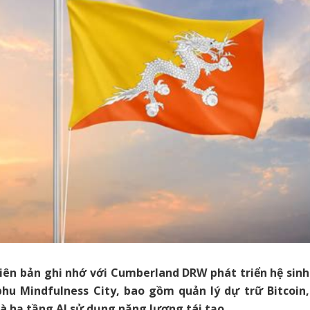
iên bản ghi nhớ với Cumberland DRW phát triển hệ sinh 
phu Mindfulness City, bao gồm quản lý dự trữ Bitcoin
và hạ tầng AI sử dụng năng lượng tái tạo.