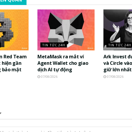
TIN TỨC 24H
TIN TỨC 24H
in Red Team
MetaMask ra mắt ví
Ark Invest 
 hiện gần
Agent Wallet cho giao
và Circle và
g bảo mật
dịch AI tự động
giữ lớn nhất
07/08/2026
07/08/2026