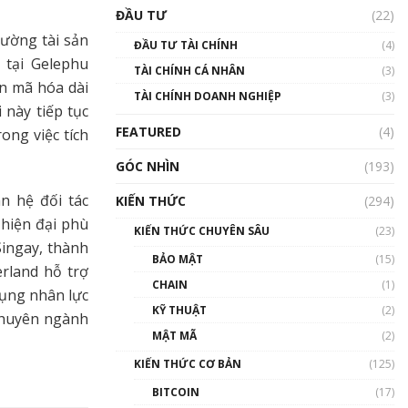
Triển vọng nào cho
ĐẦU TƯ
(22)
Bitcoin. Thị trường liệu có
uptrend trong năm 2023? |
rường tài sản
ĐẦU TƯ TÀI CHÍNH
(4)
Phổ cập Blockchain
tại Gelephu
TÀI CHÍNH CÁ NHÂN
(3)
00:02:14
ản mã hóa dài
TÀI CHÍNH DOANH NGHIỆP
(3)
Nhìn lại năm 2022: Những
 này tiếp tục
sự kiện ảnh hưởng đến hệ
FEATURED
(4)
ng việc tích
sinh thái tiền mã hoá |
Phổ cập Blockchain
GÓC NHÌN
(193)
00:15:29
n hệ đối tác
KIẾN THỨC
(294)
Nhìn lại năm 2022: Những
 hiện đại phù
nhân vật ảnh hưởng nhất
KIẾN THỨC CHUYÊN SÂU
(23)
hệ sinh thái tiền mã hoá |
Singay, thành
Phổ cập Blockchain
BẢO MẬT
(15)
rland hỗ trợ
00:16:07
CHAIN
(1)
dụng nhân lực
Talkshow 27: Ranh giới
KỸ THUẬT
(2)
 chuyên ngành
giữa tầm ảnh hưởng và sự
MẬT MÃ
(2)
thao túng giá | Phổ cập
Blockchain
KIẾN THỨC CƠ BẢN
(125)
01:35:05
BITCOIN
(17)