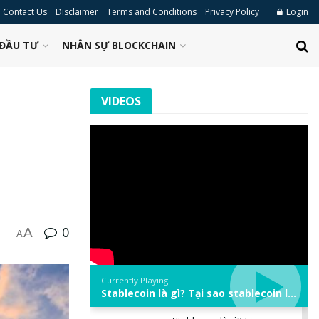
Contact Us
Disclaimer
Terms and Conditions
Privacy Policy
Login
ĐẦU TƯ
NHÂN SỰ BLOCKCHAIN
VIDEOS
0
A
A
Currently Playing
Stablecoin là gì? Tại sao stablecoin lại quan trọng trong thị trường crypto? | Phổ cập Blockchain