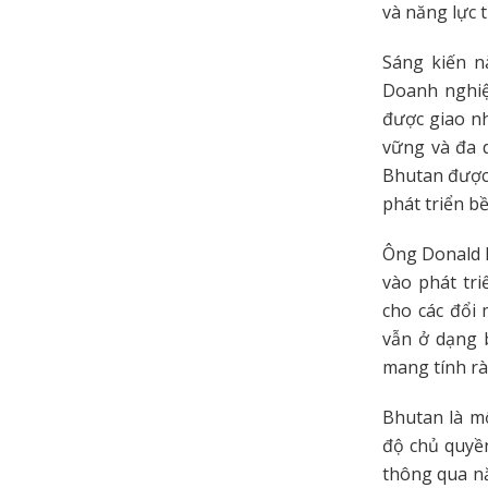
và năng lực t
Sáng kiến nà
Doanh nghiệ
được giao nh
vững và đa 
Bhutan được 
phát triển bề
Ông Donald R
vào phát tri
cho các đổi 
vẫn ở dạng b
mang tính rà
Bhutan là mộ
độ chủ quyền
thông qua n