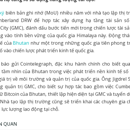
ký
biên bản ghi nhớ (MoU) nhiều năm với nhà tạo lập thị t
berland DRW để hợp tác xây dựng hạ tầng tài sản số 
City (GMC), đánh dấu bước tiến mới trong chiến lược tài s
g vào tính bền vững của quốc gia Himalaya này. Động thái
hế của
Bhutan
như một trong những quốc gia tiên phong tro
ố vào chiến lược phát triển kinh tế quốc gia.
báo gửi Cointelegraph, đặc khu hành chính cho biết qua
tầm nhìn của Bhutan trong việc phát triển nền kinh tế số
giá trị về môi trường và quản trị của quốc gia. Ông Jigdrel 
ng quản trị GMC, cho biết sự hợp tác bao gồm việc Cumbe
rữ Bitcoin của Bhutan, thiết lập hiện diện tại GMC và tuyển 
Nhà tạo lập thị trường cũng sẽ triển khai các chuyên gia
 lực lượng lao động tại chỗ.
ÊN QUAN