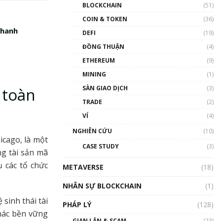
Nhân sự tương lại ngành
BLOCKCHAIN
(51)
Blockchain Việt Nam | Phổ
cập Blockchain
COIN & TOKEN
(36)
nhanh
00:43:47
DEFI
(19)
ĐỒNG THUẬN
(4)
Blockchain đang được ứng
dụng ở Việt Nam như thể
ETHEREUM
(9)
nào?
MINING
(1)
00:39:31
SÀN GIAO DỊCH
(3)
 toàn
Chìa khóa mở lối cơ hội
TRADE
(2)
trước các quĩ đầu tư | Phổ
cập Blockchain
VÍ
(4)
00:35:11
NGHIÊN CỨU
(10)
icago, là một
Talkshow 20: Biến động
CASE STUDY
(3)
giá của tài sản truyền
ng tài sản mã
thống & Crypto qua các
 các tổ chức
METAVERSE
cuộc chiến | Phổ cập
(18)
Blockchain
NHÂN SỰ BLOCKCHAIN
(1)
01:34:46
sinh thái tài
PHÁP LÝ
(128)
Talkshow 19: GameFi Việt
thác bền vững
Nam – Báo động đỏ
GIAN LẬN & SCAM
(23)