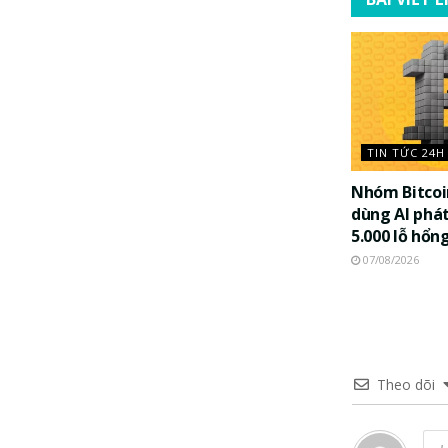
TIN TỨC 24H
Nhóm Bitco
dùng AI phát
5.000 lỗ hổn
07/08/2026
Theo dõi