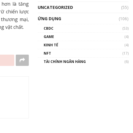
 hơn là tăng
UNCATEGORIZED
(55)
rữ chiến lược
ỨNG DỤNG
(106)
 thương mại,
g vật chất.
CBDC
(53)
GAME
(4)
KINH TẾ
(4)
NFT
(17)
TÀI CHÍNH NGÂN HÀNG
(6)