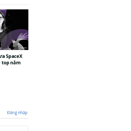
đưa SpaceX
o top nắm
Đăng nhập