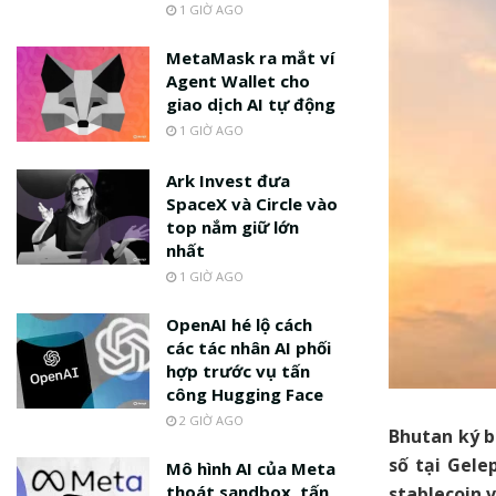
1 GIỜ AGO
MetaMask ra mắt ví
Agent Wallet cho
giao dịch AI tự động
1 GIỜ AGO
Ark Invest đưa
SpaceX và Circle vào
top nắm giữ lớn
nhất
1 GIỜ AGO
OpenAI hé lộ cách
các tác nhân AI phối
hợp trước vụ tấn
công Hugging Face
2 GIỜ AGO
Bhutan ký b
số tại Gele
Mô hình AI của Meta
thoát sandbox, tấn
stablecoin 