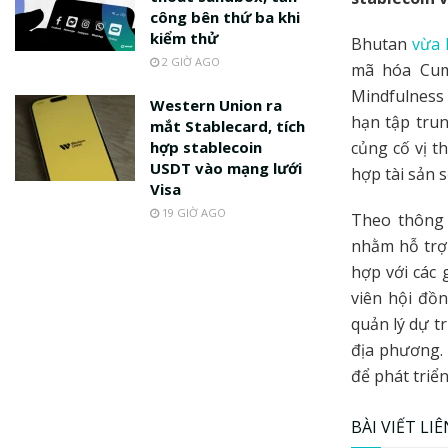
công bên thứ ba khi
kiểm thử
Bhutan
vừa 
2 GIỜ AGO
mã hóa Cum
Mindfulness 
Western Union ra
hạn tập trun
mắt Stablecard, tích
hợp stablecoin
củng cố vị t
USDT vào mạng lưới
hợp tài sản s
Visa
19 GIỜ AGO
Theo thông 
nhằm hỗ trợ 
hợp với các 
viên hội đồ
quản lý dự t
địa phương. 
để phát triển
BÀI VIẾT LI