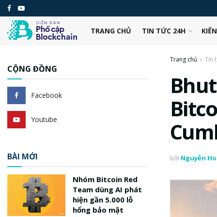
TRANG CHỦ
TIN TỨC 24H
KIẾ
Trang chủ
Tin 
CỘNG ĐỒNG
Bhut
Facebook
Bitco
Youtube
Cumb
BÀI MỚI
bởi
Nguyễn Ho
Nhóm Bitcoin Red
Team dùng AI phát
hiện gần 5.000 lỗ
hổng bảo mật