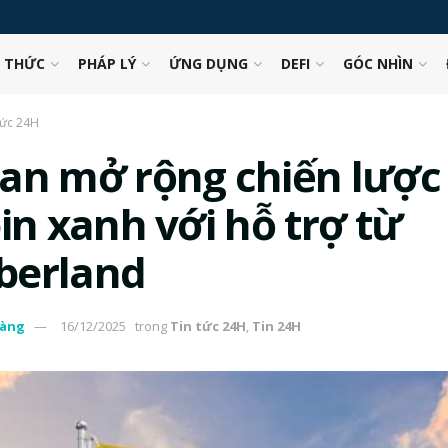
N THỨC
PHÁP LÝ
ỨNG DỤNG
DEFI
GÓC NHÌN
tức 24H
an mở rộng chiến lược
in xanh với hỗ trợ từ
erland
àng
16/12/2025
trong
Tin tức 24H
,
Tin 24H