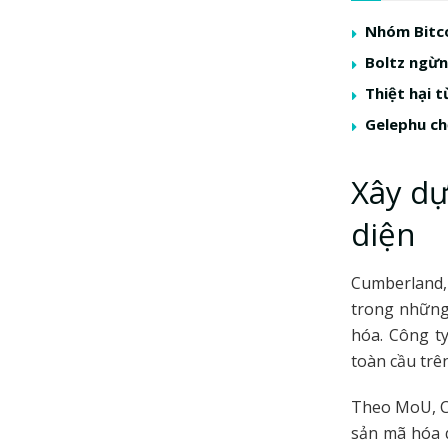
Nhóm Bitco
Boltz ngừng
Thiệt hại t
Gelephu ch
Xây dự
diện
Cumberland, 
trong những 
hóa. Công t
toàn cầu trê
Theo MoU, Cu
sản mã hóa q