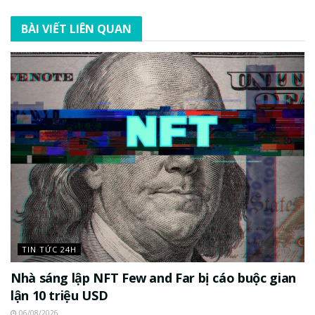
BÀI VIẾT LIÊN QUAN
TIN TỨC 24H
Nhà sáng lập NFT Few and Far bị cáo buộc gian
lận 10 triệu USD
06/08/2026