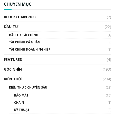
ngân hàng trung ương lại quan trọng? | Phổ
CHUYÊN MỤC
cập Blockchain
00:04:38
BLOCKCHAIN 2022
(7)
Triển vọng nào cho Bitcoin. Thị trường liệu có
uptrend trong năm 2023? | Phổ cập
ĐẦU TƯ
(22)
Blockchain
ĐẦU TƯ TÀI CHÍNH
(4)
00:02:14
TÀI CHÍNH CÁ NHÂN
(3)
Nhìn lại năm 2022: Những sự kiện ảnh hưởng
TÀI CHÍNH DOANH NGHIỆP
đến hệ sinh thái tiền mã hoá | Phổ cập
(3)
Blockchain
FEATURED
(4)
00:15:29
GÓC NHÌN
Nhìn lại năm 2022: Những nhân vật ảnh
(193)
hưởng nhất hệ sinh thái tiền mã hoá | Phổ
cập Blockchain
KIẾN THỨC
(294)
00:16:07
KIẾN THỨC CHUYÊN SÂU
(23)
Talkshow 27: Ranh giới giữa tầm ảnh hưởng
BẢO MẬT
(15)
và sự thao túng giá | Phổ cập Blockchain
CHAIN
(1)
01:35:05
KỸ THUẬT
(2)