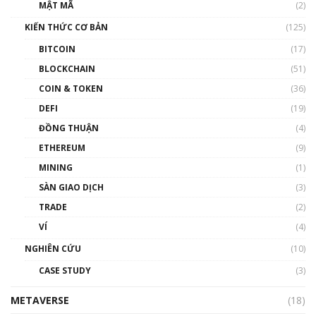
Nhân sự tương lại ngành Blockchain Việt
MẬT MÃ
(2)
Nam | Phổ cập Blockchain
KIẾN THỨC CƠ BẢN
(125)
00:43:47
BITCOIN
(17)
Blockchain đang được ứng dụng ở Việt Nam
BLOCKCHAIN
(51)
như thể nào?
COIN & TOKEN
(36)
00:39:31
DEFI
(19)
Chìa khóa mở lối cơ hội trước các quĩ đầu tư |
ĐỒNG THUẬN
(4)
Phổ cập Blockchain
ETHEREUM
(9)
00:35:11
MINING
(1)
Talkshow 20: Biến động giá của tài sản truyền
SÀN GIAO DỊCH
(3)
thống & Crypto qua các cuộc chiến | Phổ cập
Blockchain
TRADE
(2)
01:34:46
VÍ
(4)
Talkshow 19: GameFi Việt Nam – Báo động
NGHIÊN CỨU
(10)
đỏ
CASE STUDY
(3)
01:24:45
METAVERSE
(18)
Talkshow18: Làn sóng tài năng Việt trở về từ