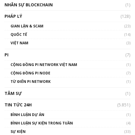
Silicon Valley - Sức bật mới cho Việt Nam
NHÂN SỰ BLOCKCHAIN
(1)
01:32:59
PHÁP LÝ
(128)
Talkshow17: Mùa đông Crypto – Chiếc khăn
GIAN LẬN & SCAM
gió ấm
(23)
01:40:40
QUỐC TẾ
(14)
VIỆT NAM
(3)
Talkshow 16: Làn sóng số tại Việt Nam và thế
giới
PI
(7)
01:49:30
CỘNG ĐỒNG PI NETWORK VIỆT NAM
(1)
Talkshow 14: MemeCoin – Trò đùa tỷ đô
CỘNG ĐỒNG PI NODE
(7)
#phocapblockchain #PCB #meme
TỪ ĐIỂN PI NETWORK
(1)
01:29:26
TÂM SỰ
(1)
TIN TỨC 24H
(5.851)
BÌNH LUẬN DỰ ÁN
(1)
BÌNH LUẬN SỰ KIỆN TRONG TUẦN
(4)
SỰ KIỆN
(33)