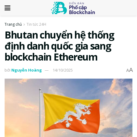
Trang chủ
Tin tức 24H
Bhutan chuyển hệ thống
định danh quốc gia sang
blockchain Ethereum
A
bởi
Nguyễn Hoàng
14/10/2025
A