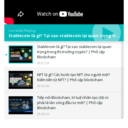
Currently Playing
Stablecoin là gì? Tại sao stablecoin lại quan trọng trong thị trường crypto? | Phổ cập Blockchain
Stablecoin là gì? Tại sao stablecoin lại quan
trọng trong thị trường crypto? | Phổ cập
Blockchain
00:07:29
NFT là gì? Các bước tạo NFT cho người mới?
Kiếm tiền từ NFT? | Phổ cập blockchain
00:03:46
Tiếp nối Blockchain, trí tuệ nhân tạo (AI) có
phải là làn sóng đầu tư mới? | Phổ cập
Blockchain
00:45:25
CBDC là gì? Tổng quan về CBDC? Tại sao