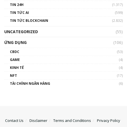
TIN 24H
(1.317)
TIN TỨC AI
(599)
TIN TỨC BLOCKCHAIN
(2.832)
UNCATEGORIZED
(55)
ỨNG DỤNG
(106)
CBDC
(53)
GAME
(4)
KINH TẾ
(4)
NFT
(17)
TÀI CHÍNH NGÂN HÀNG
(6)
Contact Us
Disclaimer
Terms and Conditions
Privacy Policy