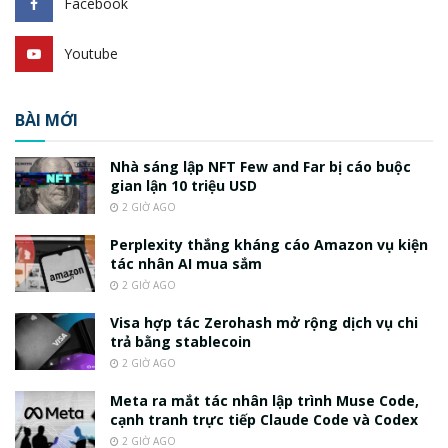
Facebook
Youtube
BÀI MỚI
Nhà sáng lập NFT Few and Far bị cáo buộc
gian lận 10 triệu USD
2 GIỜ AGO
Perplexity thắng kháng cáo Amazon vụ kiện
tác nhân AI mua sắm
2 GIỜ AGO
Visa hợp tác Zerohash mở rộng dịch vụ chi
trả bằng stablecoin
2 GIỜ AGO
Meta ra mắt tác nhân lập trình Muse Code,
cạnh tranh trực tiếp Claude Code và Codex
2 GIỜ AGO