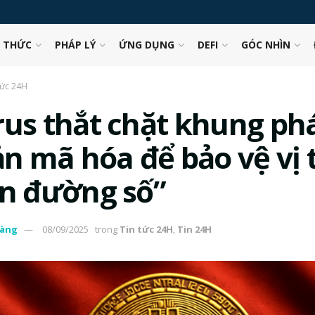
N THỨC
PHÁP LÝ
ỨNG DỤNG
DEFI
GÓC NHÌN
tức 24H
rus thắt chặt khung phá
ản mã hóa để bảo vệ vị 
ên đường số”
àng
08/09/2025
trong
Tin tức 24H
,
Tin 24H