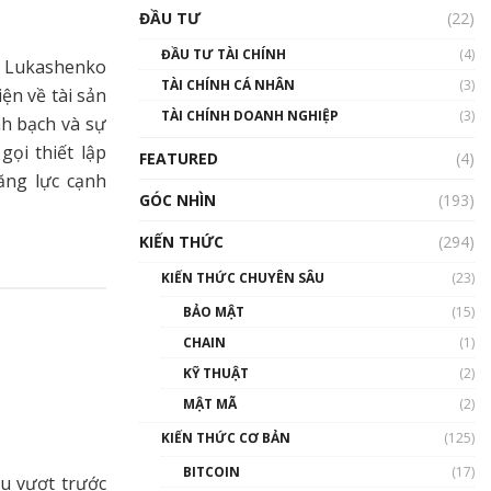
Triển vọng nào cho
ĐẦU TƯ
(22)
Bitcoin. Thị trường liệu có
uptrend trong năm 2023? |
ĐẦU TƯ TÀI CHÍNH
(4)
Phổ cập Blockchain
g Lukashenko
TÀI CHÍNH CÁ NHÂN
(3)
00:02:14
ện về tài sản
TÀI CHÍNH DOANH NGHIỆP
(3)
nh bạch và sự
Nhìn lại năm 2022: Những
sự kiện ảnh hưởng đến hệ
ọi thiết lập
FEATURED
(4)
sinh thái tiền mã hoá |
ăng lực cạnh
Phổ cập Blockchain
GÓC NHÌN
(193)
00:15:29
KIẾN THỨC
(294)
Nhìn lại năm 2022: Những
nhân vật ảnh hưởng nhất
KIẾN THỨC CHUYÊN SÂU
(23)
hệ sinh thái tiền mã hoá |
Phổ cập Blockchain
BẢO MẬT
(15)
00:16:07
CHAIN
(1)
Talkshow 27: Ranh giới
KỸ THUẬT
(2)
giữa tầm ảnh hưởng và sự
MẬT MÃ
(2)
thao túng giá | Phổ cập
Blockchain
KIẾN THỨC CƠ BẢN
(125)
01:35:05
BITCOIN
(17)
u vượt trước