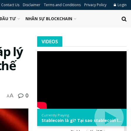
Contact Us
Disclaimer
Terms and Conditions
Privacy Policy
Login
ĐẦU TƯ
NHÂN SỰ BLOCKCHAIN
VIDEOS
p lý
thế
0
A
A
Currently Playing
Stablecoin là gì? Tại sao stablecoin lại quan trọng trong thị trường crypto? | Phổ cập Blockchain