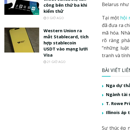
Belarus như 
công bên thứ ba khi
kiểm thử
Tại một
hội 
3 GIỜ AGO
đã đưa ra ch
Western Union ra
mã hóa. Nhà 
mắt Stablecard, tích
rõ ràng phá
hợp stablecoin
“những luật
USDT vào mạng lưới
Visa
tranh và tín
21 GIỜ AGO
BÀI VIẾT LI
Nga dự thả
Ngành tài 
T. Rowe Pr
Illinois áp
Sự thúc ép 