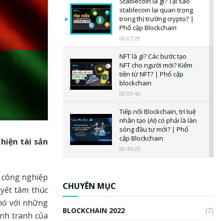
Stablecoin là gì? Tại sao
stablecoin lại quan trọng
trong thị trường crypto? |
Phổ cập Blockchain
00:07:29
NFT là gì? Các bước tạo
NFT cho người mới? Kiếm
tiền từ NFT? | Phổ cập
blockchain
00:03:46
Tiếp nối Blockchain, trí tuệ
nhân tạo (AI) có phải là làn
sóng đầu tư mới? | Phổ
cập Blockchain
hiện tài sản
00:45:25
CBDC là gì? Tổng quan về
CBDC? Tại sao ngân hàng
h công nghiệp
trung ương lại quan trọng?
CHUYÊN MỤC
yết tâm thúc
| Phổ cập Blockchain
phó với những
00:04:38
BLOCKCHAIN 2022
(7)
ạnh tranh của