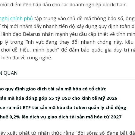
một điểm đến hấp dẫn cho các doanh nghiệp blockchain.
nghị chính phủ
tập trung vào chủ đề mã thông báo số, ôn
ỉ thị mới nhằm đẩy nhanh tiến độ xây dựng quy định toàn di
lãnh đạo Belarus nhấn mạnh yêu cầu cấp thiết về tính mi
p lý trong lĩnh vực đang thay đổi nhanh chóng này, kêu g
 chơi dễ hiểu, minh bạch” để đảm bảo quốc gia duy trì n
h hiện đại về công nghệ.
ÊN QUAN
o quy định giao dịch tài sản mã hóa có tổ chức
sản mã hóa đóng góp 55 tỷ USD cho kinh tế Mỹ 2026
ice ra mắt ETF tài sản mã hóa đa token quản lý chủ động
 thuế 0,2% lên dịch vụ giao dịch tài sản mã hóa từ 2027
này xuất phát từ nhận thức rằng “đời sống số đang bắt đầ