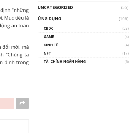
UNCATEGORIZED
(55)
 định “những
. Mục tiêu là
ỨNG DỤNG
(106)
động an toàn
CBDC
(53)
GAME
(4)
KINH TẾ
(4)
 đổi mới, mà
NFT
(17)
nh: “Chúng ta
TÀI CHÍNH NGÂN HÀNG
(6)
n định trong