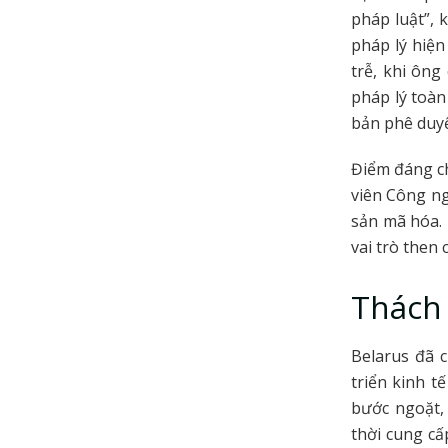
pháp luật”,
pháp lý hiện
trễ, khi ôn
pháp lý toàn
bản phê duyệ
Điểm đáng ch
viên Công ng
sản mã hóa. 
vai trò then
Thách 
Belarus đã c
triển kinh t
bước ngoặt,
thời cung cấ