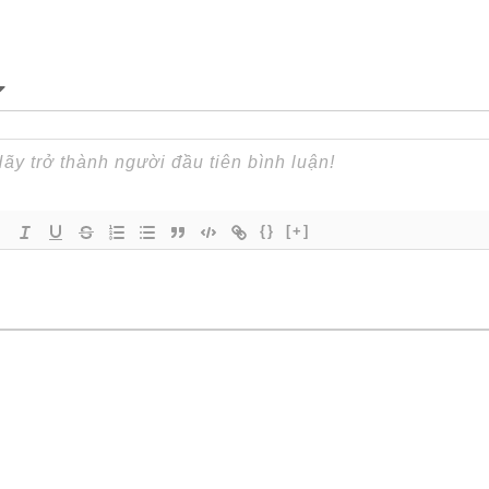
{}
[+]