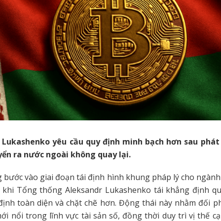
Lukashenko yêu cầu quy định minh bạch hơn sau phát 
yển ra nước ngoài không quay lại.
 bước vào giai đoạn tái định hình khung pháp lý cho ngàn
, khi Tổng thống Aleksandr Lukashenko tái khẳng định qu
định toàn diện và chặt chẽ hơn. Động thái này nhằm đối 
ới nổi trong lĩnh vực tài sản số, đồng thời duy trì vị thế c