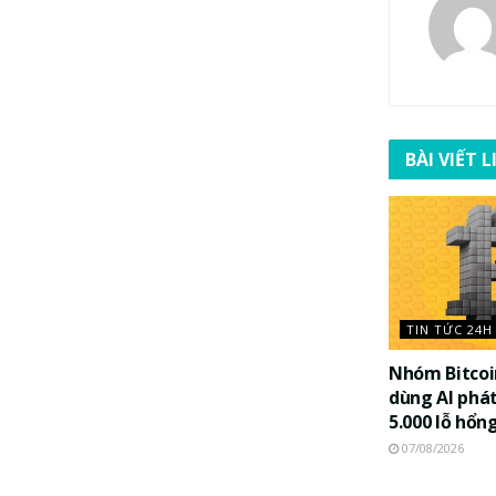
BÀI VIẾT 
TIN TỨC 24H
Nhóm Bitco
dùng AI phát
5.000 lỗ hổn
07/08/2026