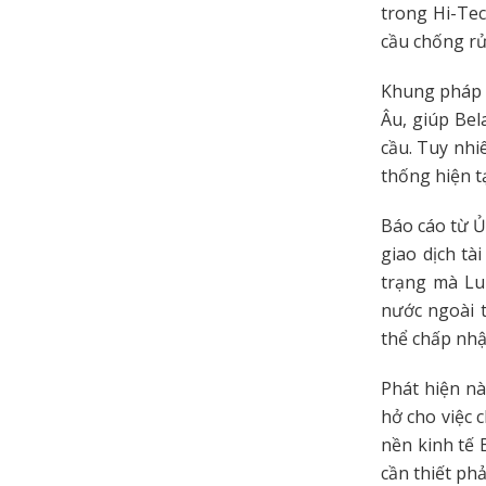
trong Hi-Tec
cầu chống rử
Khung pháp l
Âu, giúp Bel
cầu. Tuy nhi
thống hiện tạ
Báo cáo từ Ủ
giao dịch tà
trạng mà Luk
nước ngoài t
thể chấp nhậ
Phát hiện nà
hở cho việc 
nền kinh tế 
cần thiết phả