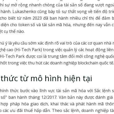
 khi sự mở rộng nhanh chóng của tài sản số đang vượt ngo
 hành. Lukashenko cũng bày tỏ sự thất vọng về tiến độ tr
g cho biết từ năm 2023 đã ban hành nhiều chỉ thị để đảm 
 diện cho token số và tài sản mã hóa, nhưng đến nay vẫn 
t cụ thể nào.
ú ý là yêu cầu sớm xác định rõ vai trò của các cơ quan nhà
hệ cao (Hi-Tech Park) trong việc quản lý các hoạt động liên
Hi-Tech Park được coi là trung tâm đổi mới công nghệ quố
 chốt trong việc thu hút các doanh nghiệp blockchain quốc tế.
thức từ mô hình hiện tại
hính thức bước vào lĩnh vực tài sản mã hóa với Sắc lệnh 
ế số” ban hành tháng 12/2017. Văn bản này được đánh giá
 hợp pháp hóa giao dịch, khai thác và phát hành mã thô
p các ưu đãi thuế hấp dẫn. Theo sắc lệnh, doanh nghiệp t