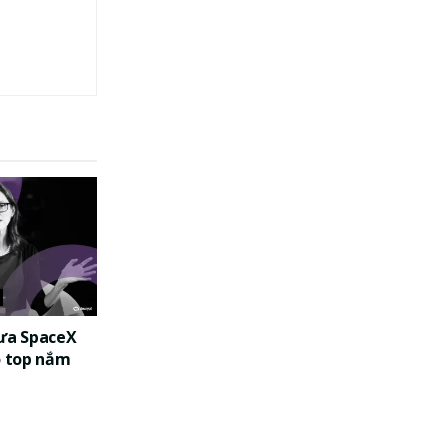
đưa SpaceX
o top nắm