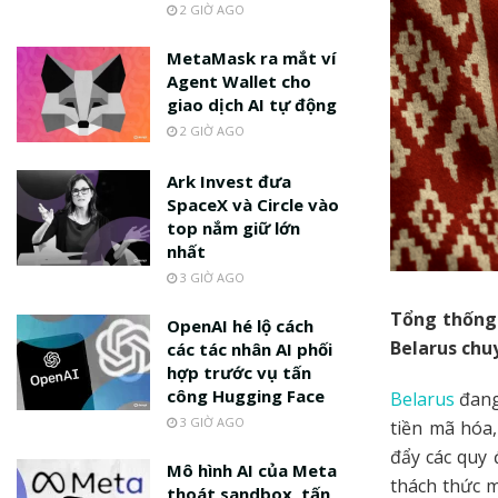
2 GIỜ AGO
MetaMask ra mắt ví
Agent Wallet cho
giao dịch AI tự động
2 GIỜ AGO
Ark Invest đưa
SpaceX và Circle vào
top nắm giữ lớn
nhất
3 GIỜ AGO
Tổng thống 
OpenAI hé lộ cách
Belarus chu
các tác nhân AI phối
hợp trước vụ tấn
công Hugging Face
Belarus
đang
3 GIỜ AGO
tiền mã hóa
đẩy các quy 
Mô hình AI của Meta
thách thức m
thoát sandbox, tấn