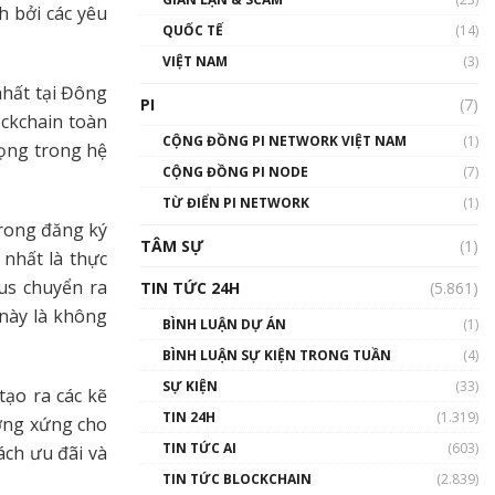
h bởi các yêu
01:24:45
QUỐC TẾ
(14)
Talkshow18: Làn sóng tài
VIỆT NAM
(3)
năng Việt trở về từ Silicon
nhất tại Đông
Valley - Sức bật mới cho
PI
(7)
Việt Nam
ockchain toàn
01:32:59
CỘNG ĐỒNG PI NETWORK VIỆT NAM
(1)
rọng trong hệ
CỘNG ĐỒNG PI NODE
(7)
Talkshow17: Mùa đông
TỪ ĐIỂN PI NETWORK
Crypto – Chiếc khăn gió ấm
(1)
trong đăng ký
01:40:40
TÂM SỰ
(1)
 nhất là thực
Talkshow 16: Làn sóng số
rus chuyển ra
TIN TỨC 24H
(5.861)
tại Việt Nam và thế giới
 này là không
01:49:30
BÌNH LUẬN DỰ ÁN
(1)
BÌNH LUẬN SỰ KIỆN TRONG TUẦN
(4)
Talkshow 14: MemeCoin –
Trò đùa tỷ đô
SỰ KIỆN
(33)
tạo ra các kẽ
#phocapblockchain #PCB
TIN 24H
(1.319)
ương xứng cho
#meme
TIN TỨC AI
(603)
01:29:26
ách ưu đãi và
TIN TỨC BLOCKCHAIN
(2.839)