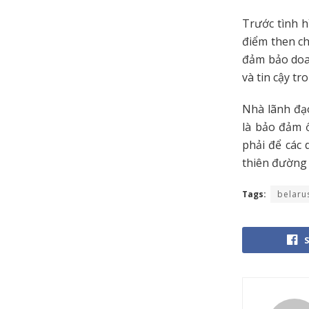
Trước tình 
điểm then ch
đảm bảo doa
và tin cậy tr
Nhà lãnh đạ
là bảo đảm ổ
phải để các
thiên đường 
Tags:
belaru