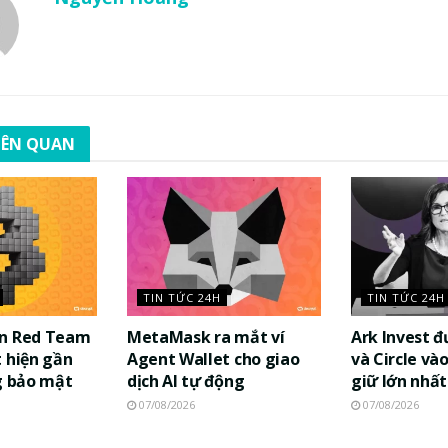
LIÊN QUAN
TIN TỨC 24H
TIN TỨC 24H
in Red Team
MetaMask ra mắt ví
Ark Invest 
 hiện gần
Agent Wallet cho giao
và Circle và
g bảo mật
dịch AI tự động
giữ lớn nhất
07/08/2026
07/08/2026