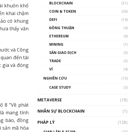
Nhân sự tương lại ngành
BLOCKCHAIN
(51)
ài khuôn khổ
Blockchain Việt Nam | Phổ
cập Blockchain
COIN & TOKEN
(36)
iển khai chậm
00:43:47
DEFI
(19)
bảo có khung
chưa thấy văn
ĐỒNG THUẬN
(4)
Blockchain đang được ứng
dụng ở Việt Nam như thể
ETHEREUM
(9)
nào?
MINING
(1)
00:39:31
 nước và Công
SÀN GIAO DỊCH
(3)
Chìa khóa mở lối cơ hội
 quan đến tài
TRADE
(2)
trước các quĩ đầu tư | Phổ
c gia và đóng
cập Blockchain
VÍ
(4)
00:35:11
NGHIÊN CỨU
(10)
Talkshow 20: Biến động
CASE STUDY
(3)
giá của tài sản truyền
thống & Crypto qua các
METAVERSE
cuộc chiến | Phổ cập
(18)
số 8 “Về phát
Blockchain
NHÂN SỰ BLOCKCHAIN
(1)
01:34:46
 là mang tính
ng báo, đồng
PHÁP LÝ
(128)
Talkshow 19: GameFi Việt
ài sản mã hóa
Nam – Báo động đỏ
GIAN LẬN & SCAM
(23)