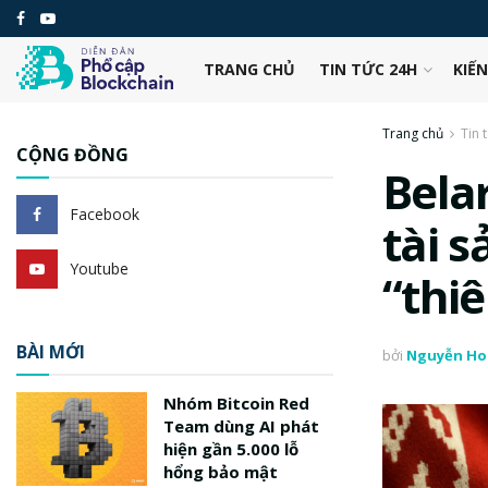
TRANG CHỦ
TIN TỨC 24H
KIẾ
Trang chủ
Tin 
CỘNG ĐỒNG
Bela
Facebook
tài s
Youtube
“thi
BÀI MỚI
bởi
Nguyễn Ho
Nhóm Bitcoin Red
Team dùng AI phát
hiện gần 5.000 lỗ
hổng bảo mật