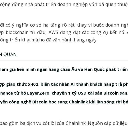
i cộng đồng nhà phát triển doanh nghiệp vốn đã quen thuộ
đi có ý nghĩa cơ sở hạ tầng rõ rệt: thay vì buộc doanh ng
ợp blockchain từ đầu, AWS đang đặt các công cụ kết nối 
ờng triển khai mà họ đã vận hành hàng ngày.
ÊN QUAN
tham gia liên minh ngân hàng châu Âu và Hàn Quốc phát triể
ợp giao thức x402, biến tác nhân AI thành khách hàng trả ph
nance từ bỏ LayerZero, chuyển 1 tỷ USD tài sản Bitcoin san
yển công nghệ Bitcoin bọc sang Chainlink khi làn sóng rời b
 bao gồm ba dịch vụ cốt lõi của Chainlink. Nguồn cấp dữ liệu