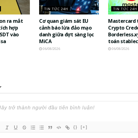
TIN TỨC 24H
TIN TỨC 24H
on ra mắt
Cơ quan giám sát EU
Mastercard 
tích hợp
cảnh báo lừa đảo mạo
Crypto Cred
USDT vào
danh giữa đợt sàng lọc
Borderless.x
isa
MiCA
toán stablec
06/08/2026
06/08/2026
{}
[+]