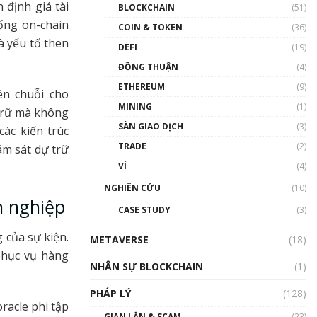
Nhân sự tương lại ngành
 định giá tài
BLOCKCHAIN
(51)
Blockchain Việt Nam | Phổ
hống on-chain
cập Blockchain
COIN & TOKEN
(36)
à yếu tố then
00:43:47
DEFI
(19)
ĐỒNG THUẬN
(4)
Blockchain đang được ứng
dụng ở Việt Nam như thể
ETHEREUM
(9)
ên chuỗi cho
nào?
MINING
(1)
00:39:31
 trữ mà không
SÀN GIAO DỊCH
(3)
ác kiến trúc
Chìa khóa mở lối cơ hội
TRADE
(2)
trước các quĩ đầu tư | Phổ
ám sát dự trữ
cập Blockchain
VÍ
(4)
00:35:11
NGHIÊN CỨU
(10)
h nghiệp
Talkshow 20: Biến động
CASE STUDY
(3)
giá của tài sản truyền
thống & Crypto qua các
 của sự kiện.
METAVERSE
cuộc chiến | Phổ cập
(18)
Blockchain
phục vụ hàng
NHÂN SỰ BLOCKCHAIN
(1)
01:34:46
PHÁP LÝ
(128)
Talkshow 19: GameFi Việt
racle phi tập
Nam – Báo động đỏ
GIAN LẬN & SCAM
(23)