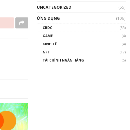
UNCATEGORIZED
(55)
ỨNG DỤNG
(106)
CBDC
(53)
GAME
(4)
KINH TẾ
(4)
NFT
(17)
TÀI CHÍNH NGÂN HÀNG
(6)