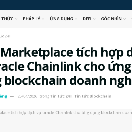
N THỨC
PHÁP LÝ
ỨNG DỤNG
DEFI
GÓC NHÌN
tức 24H
Marketplace tích hợp 
racle Chainlink cho ứng
 blockchain doanh ngh
àng
25/04/2026
trong
Tin tức 24H
,
Tin tức Blockchain