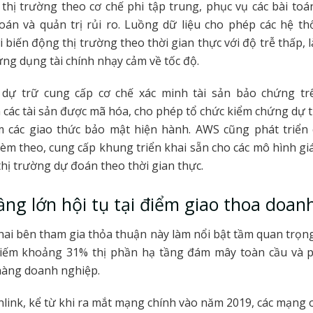
 thị trường theo cơ chế phi tập trung, phục vụ các bài toán
oán và quản trị rủi ro. Luồng dữ liệu cho phép các hệ t
 biến động thị trường theo thời gian thực với độ trễ thấp, l
 ứng dụng tài chính nhạy cảm về tốc độ.
dự trữ cung cấp cơ chế xác minh tài sản bảo chứng tr
à các tài sản được mã hóa, cho phép tổ chức kiểm chứng dự
m các giao thức bảo mật hiện hành. AWS cũng phát triển c
èm theo, cung cấp khung triển khai sẵn cho các mô hình gi
thị trường dự đoán theo thời gian thực.
ầng lớn hội tụ tại điểm giao thoa doan
ai bên tham gia thỏa thuận này làm nổi bật tầm quan trọng
iếm khoảng 31% thị phần hạ tầng đám mây toàn cầu và 
 hàng doanh nghiệp.
nlink, kể từ khi ra mắt mạng chính vào năm 2019, các mạng o