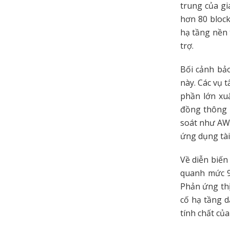
trung của gi
hơn 80 block
hạ tầng nền 
trợ.
Bối cảnh bảo
này. Các vụ 
phần lớn xu
đồng thông 
soát như AWS
ứng dụng tài 
Về diễn biến
quanh mức 9
Phản ứng thị
cố hạ tầng d
tính chất củ