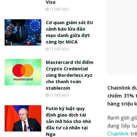
Visa
11 GIỜ AGO
Cơ quan giám sát EU
cảnh báo lừa đảo
mạo danh giữa đợt
sàng lọc MiCA
11 GIỜ AGO
Mastercard thí điểm
Crypto Credential
cùng Borderless.xyz
cho thanh toán
Chainlink đ
stablecoin
chiếm 31% t
11 GIỜ AGO
hàng triệu 
Putin ký luật quy
định giao dịch tài
Ranh giới gi
sản mã hóa cho nhà
đang tiếp t
đầu tư cá nhân tại
Chainlink
trê
Nga