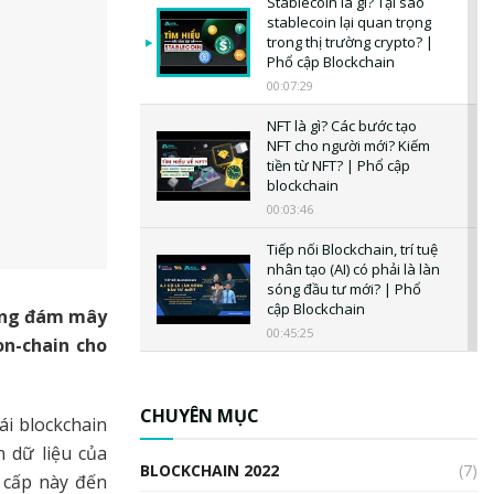
Stablecoin là gì? Tại sao
stablecoin lại quan trọng
trong thị trường crypto? |
Phổ cập Blockchain
00:07:29
NFT là gì? Các bước tạo
NFT cho người mới? Kiếm
tiền từ NFT? | Phổ cập
blockchain
00:03:46
Tiếp nối Blockchain, trí tuệ
nhân tạo (AI) có phải là làn
sóng đầu tư mới? | Phổ
cập Blockchain
tảng đám mây
00:45:25
on-chain cho
CBDC là gì? Tổng quan về
CBDC? Tại sao ngân hàng
trung ương lại quan trọng?
CHUYÊN MỤC
ái blockchain
| Phổ cập Blockchain
 dữ liệu của
00:04:38
BLOCKCHAIN 2022
(7)
 cấp này đến