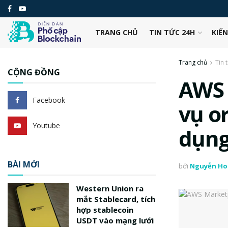
TRANG CHỦ
TIN TỨC 24H
KIẾ
Trang chủ
Tin 
CỘNG ĐỒNG
AWS 
Facebook
vụ o
Youtube
dụng
BÀI MỚI
bởi
Nguyễn Ho
Western Union ra
mắt Stablecard, tích
hợp stablecoin
USDT vào mạng lưới