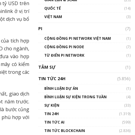
n tỷ USD trên
01:24:45
QUỐC TẾ
(14)
link ở vị trí
Talkshow18: Làn sóng tài
VIỆT NAM
(3)
ột dịch vụ bổ
năng Việt trở về từ Silicon
Valley - Sức bật mới cho
PI
(7)
Việt Nam
01:32:59
CỘNG ĐỒNG PI NETWORK VIỆT NAM
(1)
 của tích hợp
CỘNG ĐỒNG PI NODE
(7)
SD cho ngành,
Talkshow17: Mùa đông
TỪ ĐIỂN PI NETWORK
Crypto – Chiếc khăn gió ấm
(1)
 đưa vào hợp
01:40:40
 mây có kiểm
TÂM SỰ
(1)
iệt trong các
Talkshow 16: Làn sóng số
TIN TỨC 24H
(5.856)
tại Việt Nam và thế giới
01:49:30
BÌNH LUẬN DỰ ÁN
(1)
ất, giao dịch
BÌNH LUẬN SỰ KIỆN TRONG TUẦN
(4)
Talkshow 14: MemeCoin –
t năm trước.
Trò đùa tỷ đô
SỰ KIỆN
(33)
 là bước củng
#phocapblockchain #PCB
TIN 24H
(1.319)
#meme
c phù hợp với
TIN TỨC AI
(599)
01:29:26
TIN TỨC BLOCKCHAIN
(2.836)