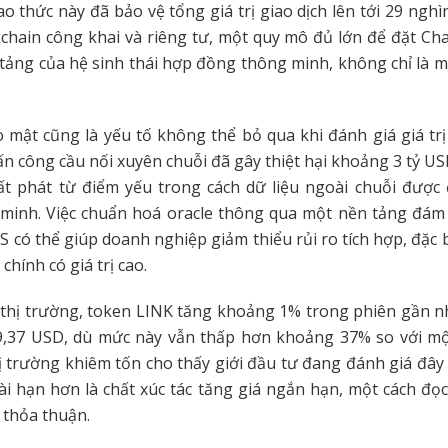
ao thức này đã bảo vệ tổng giá trị giao dịch lên tới 29 nghì
chain công khai và riêng tư, một quy mô đủ lớn để đặt Chain
tảng của hệ sinh thái hợp đồng thông minh, không chỉ là m
 mật cũng là yếu tố không thể bỏ qua khi đánh giá giá trị
tấn công cầu nối xuyên chuỗi đã gây thiệt hại khoảng 3 tỷ U
ất phát từ điểm yếu trong cách dữ liệu ngoài chuỗi được
minh. Việc chuẩn hoá oracle thông qua một nền tảng đám
 có thể giúp doanh nghiệp giảm thiểu rủi ro tích hợp, đặc b
chính có giá trị cao.
 thị trường, token LINK tăng khoảng 1% trong phiên gần nh
,37 USD, dù mức này vẫn thấp hơn khoảng 37% so với mộ
 trường khiêm tốn cho thấy giới đầu tư đang đánh giá đây
ài hạn hơn là chất xúc tác tăng giá ngắn hạn, một cách đọ
a thỏa thuận.