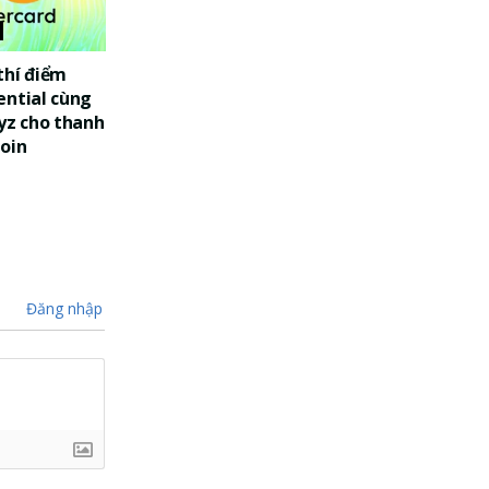
thí điểm
ential cùng
yz cho thanh
oin
Đăng nhập