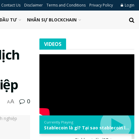
Contact Us
Disclaimer
Terms and Conditions
Privacy Policy
Login
ĐẦU TƯ
NHÂN SỰ BLOCKCHAIN
VIDEOS
dịch
iệp
0
A
A
Currently Playing
Stablecoin là gì? Tại sao stablecoin lại quan trọng trong thị trường crypto? | Phổ cập Blockchain