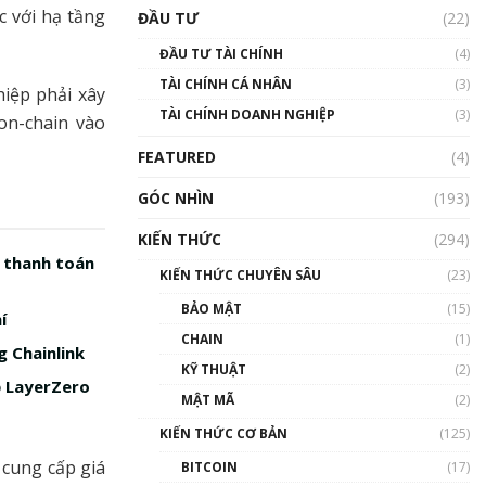
Triển vọng nào cho
c với hạ tầng
ĐẦU TƯ
(22)
Bitcoin. Thị trường liệu có
uptrend trong năm 2023? |
ĐẦU TƯ TÀI CHÍNH
(4)
Phổ cập Blockchain
TÀI CHÍNH CÁ NHÂN
(3)
00:02:14
hiệp phải xây
TÀI CHÍNH DOANH NGHIỆP
(3)
on-chain vào
Nhìn lại năm 2022: Những
sự kiện ảnh hưởng đến hệ
FEATURED
(4)
sinh thái tiền mã hoá |
Phổ cập Blockchain
GÓC NHÌN
(193)
00:15:29
KIẾN THỨC
(294)
Nhìn lại năm 2022: Những
n thanh toán
nhân vật ảnh hưởng nhất
KIẾN THỨC CHUYÊN SÂU
(23)
hệ sinh thái tiền mã hoá |
Phổ cập Blockchain
BẢO MẬT
(15)
í
00:16:07
CHAIN
(1)
g Chainlink
Talkshow 27: Ranh giới
KỸ THUẬT
(2)
ỏ LayerZero
giữa tầm ảnh hưởng và sự
MẬT MÃ
(2)
thao túng giá | Phổ cập
Blockchain
KIẾN THỨC CƠ BẢN
(125)
01:35:05
 cung cấp giá
BITCOIN
(17)