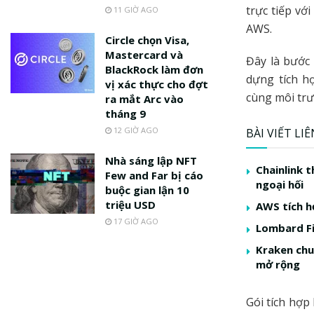
trực tiếp vớ
11 GIỜ AGO
AWS.
Circle chọn Visa,
Mastercard và
Đây là bước 
BlackRock làm đơn
dựng tích h
vị xác thực cho đợt
cùng môi trư
ra mắt Arc vào
tháng 9
12 GIỜ AGO
BÀI VIẾT LI
Nhà sáng lập NFT
Chainlink 
Few and Far bị cáo
ngoại hối
buộc gian lận 10
triệu USD
AWS tích h
17 GIỜ AGO
Lombard Fi
Kraken chu
mở rộng
Gói tích hợp