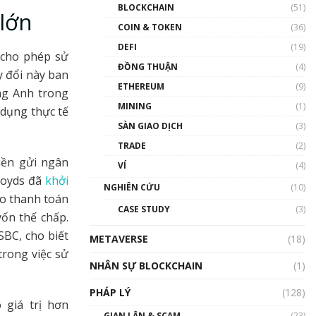
Nhân sự tương lại ngành
BLOCKCHAIN
(51)
lớn
Blockchain Việt Nam | Phổ
cập Blockchain
COIN & TOKEN
(36)
00:43:47
DEFI
(19)
 cho phép sử
ĐỒNG THUẬN
(4)
Blockchain đang được ứng
y đổi này ban
dụng ở Việt Nam như thể
ETHEREUM
(9)
ng Anh trong
nào?
MINING
(1)
00:39:31
 dụng thực tế
SÀN GIAO DỊCH
(3)
Chìa khóa mở lối cơ hội
TRADE
(2)
trước các quĩ đầu tư | Phổ
cập Blockchain
iền gửi ngân
VÍ
(4)
00:35:11
loyds đã
khởi
NGHIÊN CỨU
(10)
ào thanh toán
Talkshow 20: Biến động
CASE STUDY
(3)
giá của tài sản truyền
ốn thế chấp.
thống & Crypto qua các
SBC, cho biết
METAVERSE
cuộc chiến | Phổ cập
(18)
Blockchain
trong việc sử
NHÂN SỰ BLOCKCHAIN
(1)
01:34:46
PHÁP LÝ
(128)
Talkshow 19: GameFi Việt
 giá trị hơn
Nam – Báo động đỏ
GIAN LẬN & SCAM
(23)