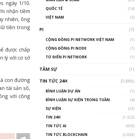
es ngày 1/10.
01:24:45
QUỐC TẾ
(14)
ghi nhận tiềm
Talkshow18: Làn sóng tài
VIỆT NAM
(3)
uy nhiên, ông
năng Việt trở về từ Silicon
Valley - Sức bật mới cho
iữ tiền trong
PI
(7)
Việt Nam
01:32:59
CỘNG ĐỒNG PI NETWORK VIỆT NAM
(1)
CỘNG ĐỒNG PI NODE
(7)
hể được chấp
Talkshow17: Mùa đông
TỪ ĐIỂN PI NETWORK
Crypto – Chiếc khăn gió ấm
(1)
 lý với cơ sở
01:40:40
TÂM SỰ
(1)
Talkshow 16: Làn sóng số
 là con đường
TIN TỨC 24H
(5.866)
tại Việt Nam và thế giới
n tài sản số,
01:49:30
BÌNH LUẬN DỰ ÁN
(1)
hống với công
BÌNH LUẬN SỰ KIỆN TRONG TUẦN
(4)
Talkshow 14: MemeCoin –
Trò đùa tỷ đô
SỰ KIỆN
(33)
#phocapblockchain #PCB
TIN 24H
(1.322)
#meme
TIN TỨC AI
(603)
01:29:26
TIN TỨC BLOCKCHAIN
(2.842)