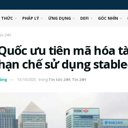
N THỨC
PHÁP LÝ
ỨNG DỤNG
DEFI
GÓC NHÌN
tức 24H
Quốc ưu tiên mã hóa tà
 hạn chế sử dụng stable
àng
13/10/2025
trong
Tin tức 24H
,
Tin 24H