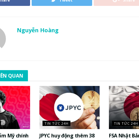
Nguyễn Hoàng
LIÊN QUAN
TIN TỨC 24H
TIN TỨC 24H
ẩm Mỹ chính
JPYC huy động thêm 38
FSA Nhật Bả