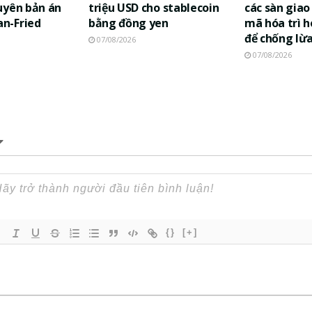
uyên bản án
triệu USD cho stablecoin
các sàn giao 
n-Fried
bằng đồng yen
mã hóa trì h
để chống lừ
07/08/2026
07/08/2026
{}
[+]