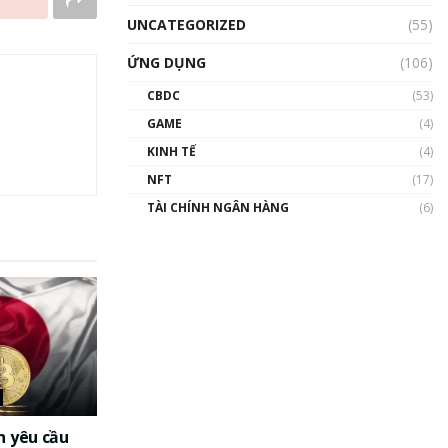
UNCATEGORIZED
(55)
ỨNG DỤNG
(106)
CBDC
(53)
GAME
(4)
KINH TẾ
(4)
NFT
(17)
TÀI CHÍNH NGÂN HÀNG
(6)
n yêu cầu