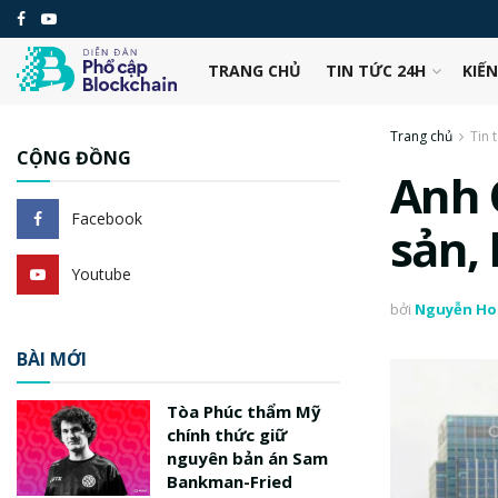
TRANG CHỦ
TIN TỨC 24H
KIẾ
Trang chủ
Tin 
CỘNG ĐỒNG
Anh 
Facebook
sản,
Youtube
bởi
Nguyễn Ho
BÀI MỚI
Tòa Phúc thẩm Mỹ
chính thức giữ
nguyên bản án Sam
Bankman-Fried