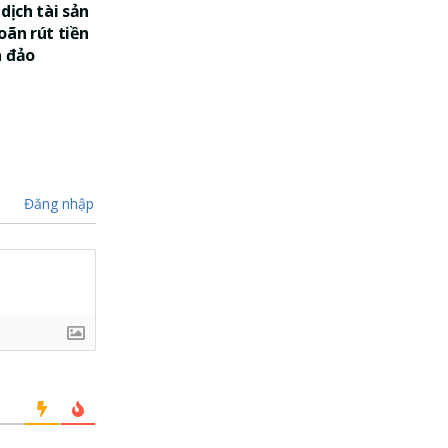
dịch tài sản
oãn rút tiền
a đảo
Đăng nhập