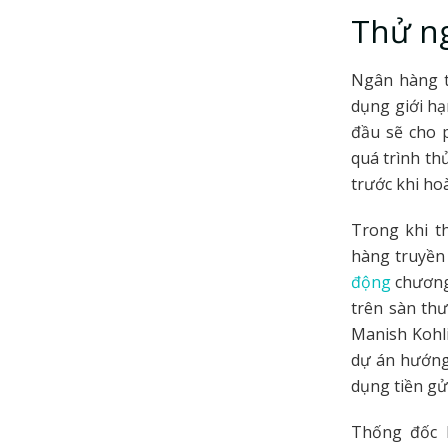
Thử ng
Ngân hàng t
dụng giới hạ
đầu sẽ cho 
quá trình th
trước khi ho
Trong khi t
hàng truyền
động
chương 
trên sàn th
Manish Kohli
dự án hướng 
dụng tiền gử
Thống đốc B