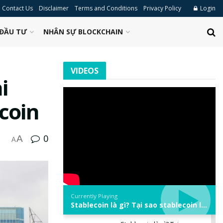
Contact Us
Disclaimer
Terms and Conditions
Privacy Policy
Login
ĐẦU TƯ
NHÂN SỰ BLOCKCHAIN
VIDEOS
i
coin
0
A
A
Currently Playing
Stablecoin là gì? Tại sao stablecoin lại quan trọng trong thị trường crypto? | Phổ cập Blockchain