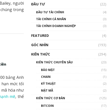
Triển vọng nào cho
ailey, người
ĐẦU TƯ
(22)
Bitcoin. Thị trường liệu có
a chúng trong
uptrend trong năm 2023? |
ĐẦU TƯ TÀI CHÍNH
(4)
Phổ cập Blockchain
TÀI CHÍNH CÁ NHÂN
(3)
00:02:14
TÀI CHÍNH DOANH NGHIỆP
(3)
Nhìn lại năm 2022: Những
sự kiện ảnh hưởng đến hệ
FEATURED
(4)
sinh thái tiền mã hoá |
Phổ cập Blockchain
GÓC NHÌN
(193)
00:15:29
KIẾN THỨC
(294)
Nhìn lại năm 2022: Những
nhân vật ảnh hưởng nhất
KIẾN THỨC CHUYÊN SÂU
(23)
tiền
hệ sinh thái tiền mã hoá |
Phổ cập Blockchain
BẢO MẬT
(15)
00:16:07
.000 bảng Anh
CHAIN
(1)
Talkshow 27: Ranh giới
ó hạn mức tối
KỸ THUẬT
(2)
giữa tầm ảnh hưởng và sự
ản mã hóa như
MẬT MÃ
(2)
thao túng giá | Phổ cập
mạnh mẽ
, thể
Blockchain
KIẾN THỨC CƠ BẢN
(125)
01:35:05
BITCOIN
(17)