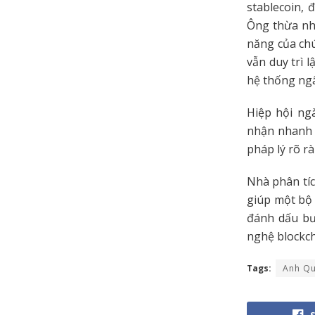
stablecoin, 
Ông thừa nhậ
năng của chú
vẫn duy trì 
hệ thống ngâ
Hiệp hội ng
nhận nhanh h
pháp lý rõ r
Nhà phân tíc
giúp một bộ 
đánh dấu bướ
nghệ blockch
Tags:
Anh Q