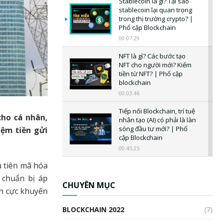
Stablecoin là gì? Tại sao
stablecoin lại quan trọng
trong thị trường crypto? |
Phổ cập Blockchain
00:07:29
NFT là gì? Các bước tạo
NFT cho người mới? Kiếm
tiền từ NFT? | Phổ cập
blockchain
00:03:46
Tiếp nối Blockchain, trí tuệ
cho cá nhân,
nhân tạo (AI) có phải là làn
sóng đầu tư mới? | Phổ
ệm tiền gửi
cập Blockchain
00:45:25
u tiên mã hóa
CBDC là gì? Tổng quan về
CBDC? Tại sao ngân hàng
 chuẩn bị áp
trung ương lại quan trọng?
CHUYÊN MỤC
ch cực khuyến
| Phổ cập Blockchain
00:04:38
BLOCKCHAIN 2022
(7)