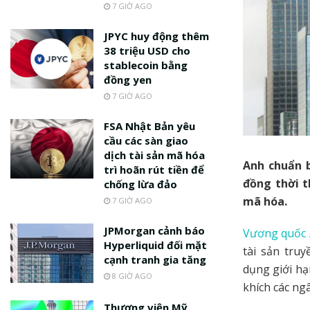
7 GIỜ AGO
JPYC huy động thêm
38 triệu USD cho
stablecoin bằng
đồng yen
7 GIỜ AGO
FSA Nhật Bản yêu
cầu các sàn giao
dịch tài sản mã hóa
Anh chuẩn b
trì hoãn rút tiền để
đồng thời 
chống lừa đảo
mã hóa.
7 GIỜ AGO
JPMorgan cảnh báo
Vương quốc
Hyperliquid đối mặt
tài sản tru
cạnh tranh gia tăng
dụng giới hạ
8 GIỜ AGO
khích các ng
Thượng viện Mỹ