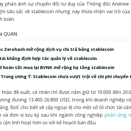
ày phản ánh sự chuyển đổi tư duy của Thống đốc Andrew B
hi sâu sắc về stablecoin nhưng nay thừa nhận vai trò củ
h toán.
ÊN QUAN
ác Zerohash mở rộng dịch vụ chi trả bằng stablecoin
tái khẳng định hợp tác quản lý về stablecoin
 hoàn tất mua lại BVNK mở rộng hạ tầng stablecoin
Trung ương Ý: Stablecoin chưa vượt trội về chi phí chuyển 
thảo đề xuất, cá nhân chỉ được nắm giữ từ 10.000 đến 20
tương đương 13.400-26.800 USD, trong khi doanh nghiệp c
bảng. BoE cho biết sẽ cấp ngoại lệ cho một số tổ chức tài s
ch và đơn vị lưu ký sau khi ngành công nghiệp
phản ứng 
ếp cận linh hoạt hơn so với kế hoạch ban đầu.