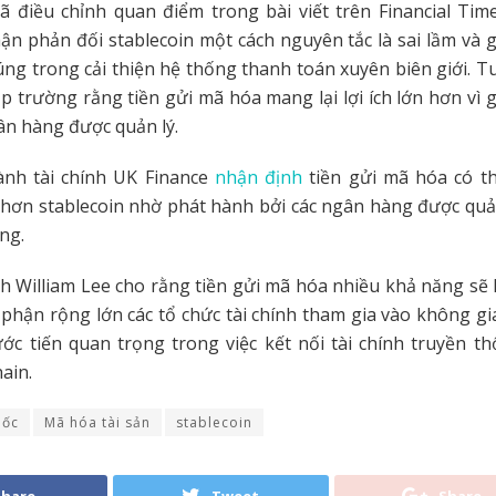
đã điều chỉnh quan điểm trong bài viết trên Financial Tim
n phản đối stablecoin một cách nguyên tắc là sai lầm và 
ng trong cải thiện hệ thống thanh toán xuyên biên giới. T
lập trường rằng tiền gửi mã hóa mang lại lợi ích lớn hơn vì g
n hàng được quản lý.
ành tài chính UK Finance
nhận định
tiền gửi mã hóa có t
ơn stablecoin nhờ phát hành bởi các ngân hàng được quản
àng.
h William Lee cho rằng tiền gửi mã hóa nhiều khả năng sẽ
phận rộng lớn các tổ chức tài chính tham gia vào không gia
c tiến quan trọng trong việc kết nối tài chính truyền t
ain.
uốc
Mã hóa tài sản
stablecoin
Share
Tweet
Share