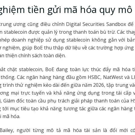
hiệm tiền gửi mã hóa quy mô 
rung ương cũng điều chỉnh Digital Securities Sandbox để
n stablecoin được quản lý trong thanh toán bù trừ. Các tha
phép doanh nghiệp sử dụng stablecoin không gắn với bả
ử nghiệm, giúp BoE thu thập dữ liệu về các trường hợp ứng
àn thiện chính sách toàn diện.
hắt chặt stablecoin, BoE đang toàn lực thúc đẩy mã hóa t
 thống. Các ngân hàng hàng đầu gồm HSBC, NatWest và L
trình thử nghiệm kéo dài đến giữa năm 2026, tập trung v
ương mại trực tuyến và khả năng ứng dụng trong tái cấp v
, Giám đốc toàn cầu phụ trách giải pháp thanh toán của H
tới mục tiêu tạo khả năng tương tác giữa các ngân hàng 
i mã hóa.
ailey, người từng mô tả mã hóa tài sản là đổi mới có