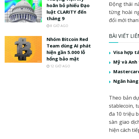
Động thái n
hoãn bỏ phiếu Đạo
luật CLARITY đến
từng hoài ng
tháng 9
đổi mới than
8 GIỜ AGO
BÀI VIẾT LI
Nhóm Bitcoin Red
Team dùng AI phát
hiện gần 5.000 lỗ
Visa hợp t
hổng bảo mật
Mỹ và Anh 
12 GIỜ AGO
Mastercard
Ngân hàng 
Theo bản dự 
stablecoin, 
đa 10 triệu 
sàn giao dị
hiện cách ti