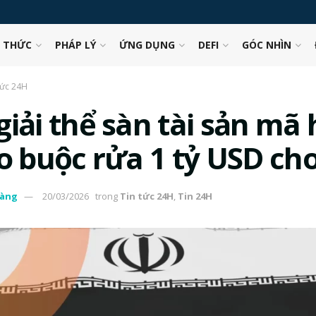
N THỨC
PHÁP LÝ
ỨNG DỤNG
DEFI
GÓC NHÌN
tức 24H
giải thể sàn tài sản mã
o buộc rửa 1 tỷ USD cho
àng
20/03/2026
trong
Tin tức 24H
,
Tin 24H