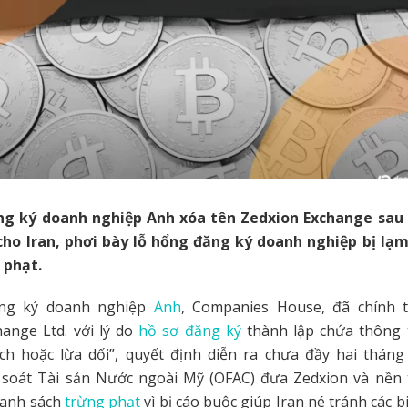
g ký doanh nghiệp Anh xóa tên Zedxion Exchange sau
 cho Iran, phơi bày lỗ hổng đăng ký doanh nghiệp bị lạ
 phạt.
ng ký doanh nghiệp
Anh
, Companies House, đã chính t
ange Ltd. với lý do
hồ sơ đăng ký
thành lập chứa thông t
ệch hoặc lừa dối”, quyết định diễn ra chưa đầy hai tháng
soát Tài sản Nước ngoài Mỹ (OFAC) đưa Zedxion và nền t
danh sách
trừng phạt
vì bị cáo buộc giúp Iran né tránh các 