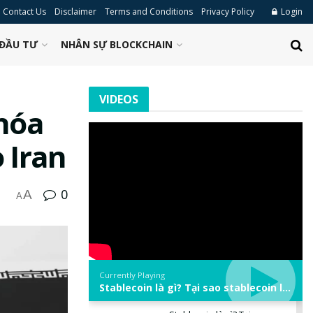
Contact Us
Disclaimer
Terms and Conditions
Privacy Policy
Login
ĐẦU TƯ
NHÂN SỰ BLOCKCHAIN
VIDEOS
 hóa
 Iran
0
A
A
Currently Playing
Stablecoin là gì? Tại sao stablecoin lại quan trọng trong thị trường crypto? | Phổ cập Blockchain