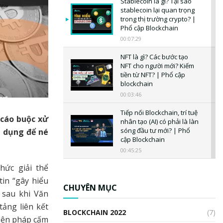
Stablecoin là gì? Tại sao
stablecoin lại quan trọng
trong thị trường crypto? |
Phổ cập Blockchain
00:07:29
NFT là gì? Các bước tạo
NFT cho người mới? Kiếm
tiền từ NFT? | Phổ cập
blockchain
00:03:46
Tiếp nối Blockchain, trí tuệ
 cáo buộc xử
nhân tạo (AI) có phải là làn
sóng đầu tư mới? | Phổ
m dụng để né
cập Blockchain
00:45:25
hức giải thể
CBDC là gì? Tổng quan về
CBDC? Tại sao ngân hàng
in “gây hiểu
trung ương lại quan trọng?
CHUYÊN MỤC
 sau khi Văn
| Phổ cập Blockchain
ảng liên kết
00:04:38
BLOCKCHAIN 2022
(7)
biện pháp cấm