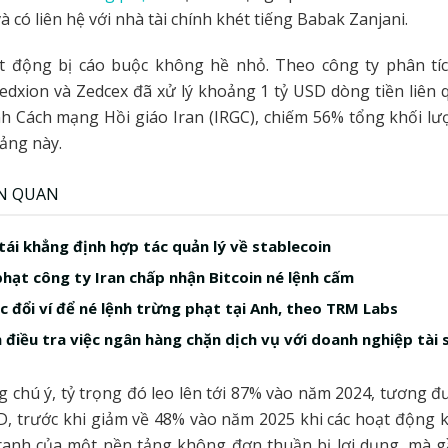
à có liên hệ với nhà tài chính khét tiếng Babak Zanjani.
 động bị cáo buộc không hề nhỏ. Theo công ty phân tíc
dxion và Zedcex đã xử lý khoảng 1 tỷ USD dòng tiền liên
h Cách mạng Hồi giáo Iran (IRGC), chiếm 56% tổng khối lư
tảng này.
ÊN QUAN
tái khẳng định hợp tác quản lý về stablecoin
hạt công ty Iran chấp nhận Bitcoin né lệnh cấm
c đổi ví để né lệnh trừng phạt tại Anh, theo TRM Labs
h điều tra việc ngân hàng chặn dịch vụ với doanh nghiệp tài
g chú ý, tỷ trọng đó leo lên tới 87% vào năm 2024, tương
D, trước khi giảm về 48% vào năm 2025 khi các hoạt động k
tranh của một nền tảng không đơn thuần bị lợi dụng, mà 