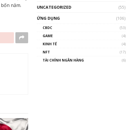
t bốn năm.
UNCATEGORIZED
(55)
ỨNG DỤNG
(106)
CBDC
(53)
GAME
(4)
KINH TẾ
(4)
NFT
(17)
TÀI CHÍNH NGÂN HÀNG
(6)