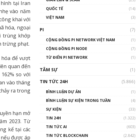
hình tại Iran
01:24:45
QUỐC TẾ
(14)
 nhẹ vào năm
Talkshow18: Làn sóng tài
VIỆT NAM
(3)
công khai với
năng Việt trở về từ Silicon
Valley - Sức bật mới cho
mã hóa, ngoại
PI
(7)
Việt Nam
ì trùng khớp
01:32:59
CỘNG ĐỒNG PI NETWORK VIỆT NAM
(1)
h trừng phạt.
CỘNG ĐỒNG PI NODE
(7)
Talkshow17: Mùa đông
TỪ ĐIỂN PI NETWORK
Crypto – Chiếc khăn gió ấm
(1)
ã hóa để vượt
01:40:40
liên quan đến
TÂM SỰ
(1)
 162% so với
Talkshow 16: Làn sóng số
TIN TỨC 24H
(5.866)
ran vào tháng
tại Việt Nam và thế giới
chảy ra trong
01:49:30
BÌNH LUẬN DỰ ÁN
(1)
BÌNH LUẬN SỰ KIỆN TRONG TUẦN
(4)
Talkshow 14: MemeCoin –
Trò đùa tỷ đô
SỰ KIỆN
(33)
quyền hạn mở
#phocapblockchain #PCB
TIN 24H
(1.322)
#meme
năm 2023. Từ
TIN TỨC AI
(603)
01:29:26
g kể tại các
TIN TỨC BLOCKCHAIN
(2.842)
à nếu được áp