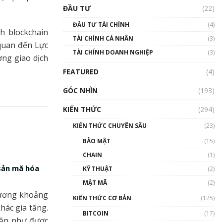
Triển vọng nào cho
ĐẦU TƯ
(22)
Bitcoin. Thị trường liệu có
uptrend trong năm 2023? |
ĐẦU TƯ TÀI CHÍNH
(4)
Phổ cập Blockchain
h blockchain
TÀI CHÍNH CÁ NHÂN
(3)
00:02:14
 quan đến Lực
TÀI CHÍNH DOANH NGHIỆP
(3)
Nhìn lại năm 2022: Những
ợng giao dịch
sự kiện ảnh hưởng đến hệ
FEATURED
(4)
sinh thái tiền mã hoá |
Phổ cập Blockchain
GÓC NHÌN
(193)
00:15:29
KIẾN THỨC
(294)
Nhìn lại năm 2022: Những
nhân vật ảnh hưởng nhất
KIẾN THỨC CHUYÊN SÂU
(23)
hệ sinh thái tiền mã hoá |
Phổ cập Blockchain
BẢO MẬT
(15)
00:16:07
CHAIN
(1)
 sản mã hóa
Talkshow 27: Ranh giới
KỸ THUẬT
(2)
giữa tầm ảnh hưởng và sự
MẬT MÃ
(2)
thao túng giá | Phổ cập
 đương khoảng
Blockchain
KIẾN THỨC CƠ BẢN
(125)
01:35:05
hác gia tăng.
BITCOIN
(17)
gần như được