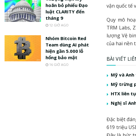
hoãn bỏ phiếu Đạo
vận quốc tế v
luật CLARITY đến
tháng 9
Quy mô hoạt
12 GIỜ AGO
TRM Labs, Ze
lượng Vệ bin
Nhóm Bitcoin Red
của hai nền 
Team dùng AI phát
hiện gần 5.000 lỗ
hổng bảo mật
BÀI VIẾT LI
16 GIỜ AGO
Mỹ và Anh 
Mỹ trừng p
HTX liên tụ
Nghị sĩ An
Đặc biệt đán
619 triệu US
Đây là bức 