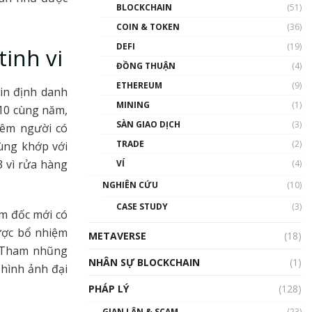
Nhân sự tương lại ngành
BLOCKCHAIN
(51)
Blockchain Việt Nam | Phổ
cập Blockchain
COIN & TOKEN
(36)
00:43:47
DEFI
(19)
tinh vi
ĐỒNG THUẬN
(4)
Blockchain đang được ứng
dụng ở Việt Nam như thể
ETHEREUM
(9)
in định danh
nào?
MINING
(1)
00:39:31
 10 cùng năm,
SÀN GIAO DỊCH
(3)
iêm người có
Chìa khóa mở lối cơ hội
TRADE
(2)
trước các quĩ đầu tư | Phổ
ùng khớp với
cập Blockchain
 vì rửa hàng
VÍ
(4)
00:35:11
NGHIÊN CỨU
(10)
Talkshow 20: Biến động
CASE STUDY
(3)
giá của tài sản truyền
ám đốc mới có
thống & Crypto qua các
ược bổ nhiệm
METAVERSE
cuộc chiến | Phổ cập
(18)
Blockchain
à Tham nhũng
NHÂN SỰ BLOCKCHAIN
(1)
01:34:46
 hình ảnh đại
PHÁP LÝ
(128)
Talkshow 19: GameFi Việt
Nam – Báo động đỏ
GIAN LẬN & SCAM
(23)