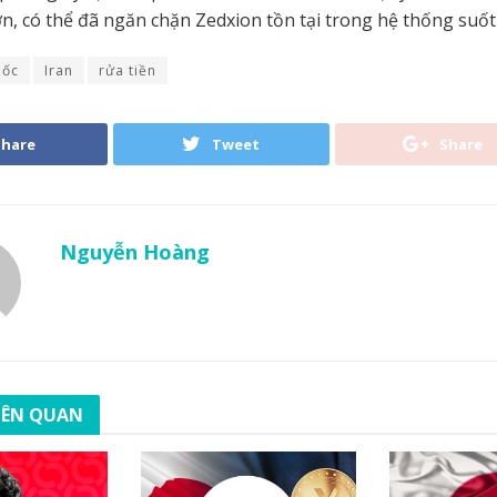
, có thể đã ngăn chặn Zedxion tồn tại trong hệ thống suố
uốc
Iran
rửa tiền
Share
Tweet
Share
Nguyễn Hoàng
LIÊN QUAN