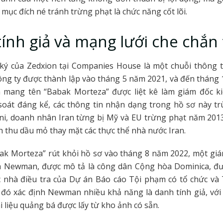
 mục đích né tránh trừng phạt là chức năng cốt lõi.
ính giả và mạng lưới che chắn 
ký của Zedxion tại Companies House là một chuỗi thông t
ng ty được thành lập vào tháng 5 năm 2021, và đến tháng
 mang tên “Babak Morteza” được liệt kê làm giám đốc k
soát đáng kể, các thông tin nhận dạng trong hồ sơ này tr
ni, doanh nhân Iran từng bị Mỹ và EU trừng phạt năm 2013
 thu dầu mỏ thay mặt các thực thể nhà nước Iran.
ak Morteza” rút khỏi hồ sơ vào tháng 8 năm 2022, một gi
th Newman, được mô tả là công dân Cộng hòa Dominica, đ
ác nhà điều tra của Dự án Báo cáo Tội phạm có tổ chức v
đó xác định Newman nhiều khả năng là danh tính giả, với
i liệu quảng bá được lấy từ kho ảnh có sẵn.