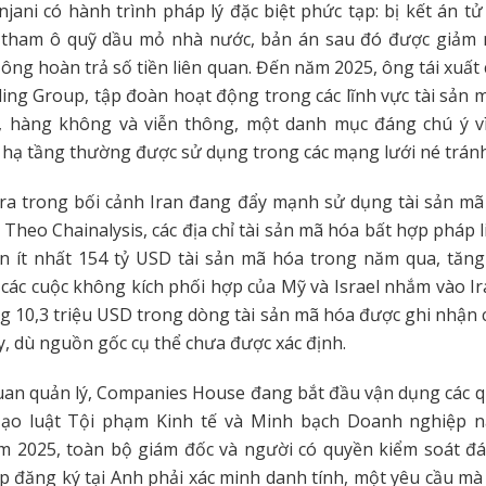
jani có hành trình pháp lý đặc biệt phức tạp: bị kết án tử 
 tham ô quỹ dầu mỏ nhà nước, bản án sau đó được giảm
 ông hoàn trả số tiền liên quan. Đến năm 2025, ông tái xuất 
ng Group, tập đoàn hoạt động trong các lĩnh vực tài sản 
ics, hàng không và viễn thông, một danh mục đáng chú ý v
i hạ tầng thường được sử dụng trong các mạng lưới né trán
 ra trong bối cảnh Iran đang đẩy mạnh sử dụng tài sản m
 Theo Chainalysis, các địa chỉ tài sản mã hóa bất hợp pháp 
n ít nhất 154 tỷ USD tài sản mã hóa trong năm qua, tăng
 các cuộc không kích phối hợp của Mỹ và Israel nhắm vào I
g 10,3 triệu USD trong dòng tài sản mã hóa được ghi nhận 
, dù nguồn gốc cụ thể chưa được xác định.
quan quản lý, Companies House đang bắt đầu vận dụng các 
ạo luật Tội phạm Kinh tế và Minh bạch Doanh nghiệp 
m 2025, toàn bộ giám đốc và người có quyền kiểm soát đán
 đăng ký tại Anh phải xác minh danh tính, một yêu cầu m