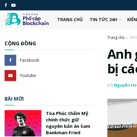
TRANG CHỦ
TIN TỨC 24H
KIẾ
Trang chủ
Tin 
CỘNG ĐỒNG
Anh 
Facebook
bị cá
Youtube
bởi
Nguyễn Ho
BÀI MỚI
Tòa Phúc thẩm Mỹ
chính thức giữ
nguyên bản án Sam
Bankman-Fried