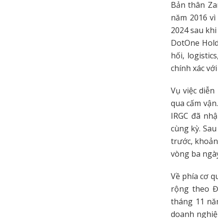
Bản thân Zan
năm 2016 vì
2024 sau khi
DotOne Holdi
hối, logist
chính xác vớ
Vụ việc diễn
qua cấm vận.
IRGC đã nhậ
cùng kỳ. Sau
trước, khoản
vòng ba ngày
Về phía cơ 
rộng theo Đ
tháng 11 nă
doanh nghiệp