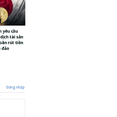
n yêu cầu
dịch tài sản
oãn rút tiền
a đảo
Đăng nhập