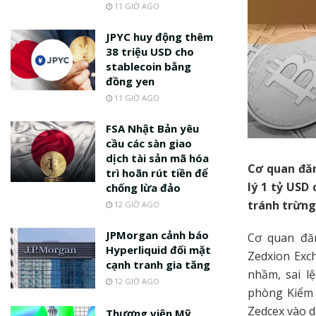
11 GIỜ AGO
JPYC huy động thêm
38 triệu USD cho
stablecoin bằng
đồng yen
11 GIỜ AGO
FSA Nhật Bản yêu
cầu các sàn giao
dịch tài sản mã hóa
Cơ quan đăn
trì hoãn rút tiền để
lý 1 tỷ USD
chống lừa đảo
tránh trừng
12 GIỜ AGO
JPMorgan cảnh báo
Cơ quan đă
Hyperliquid đối mặt
Zedxion Exch
cạnh tranh gia tăng
nhầm, sai l
12 GIỜ AGO
phòng Kiểm 
Zedcex vào 
Thượng viện Mỹ