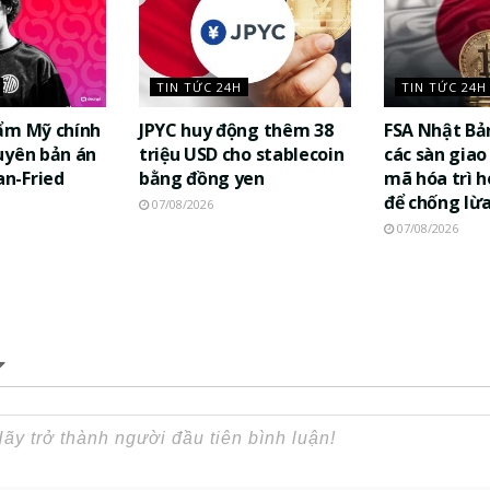
TIN TỨC 24H
TIN TỨC 24H
ẩm Mỹ chính
JPYC huy động thêm 38
FSA Nhật Bả
uyên bản án
triệu USD cho stablecoin
các sàn giao 
n-Fried
bằng đồng yen
mã hóa trì h
để chống lừ
07/08/2026
07/08/2026