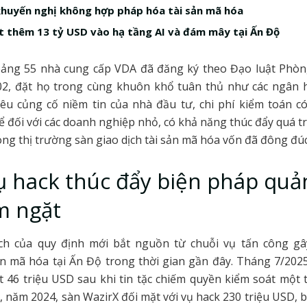
khuyến nghị không hợp pháp hóa tài sản mã hóa
 thêm 13 tỷ USD vào hạ tầng AI và đám mây tại Ấn Độ
hoảng 55 nhà cung cấp VDA đã đăng ký theo Đạo luật Phò
02, đặt họ trong cùng khuôn khổ tuân thủ như các ngân 
êu củng cố niềm tin của nhà đầu tư, chi phí kiểm toán có
 đối với các doanh nghiệp nhỏ, có khả năng thúc đẩy quá t
ng thị trường sàn giao dịch tài sản mã hóa vốn đã đông đúc
ụ hack thúc đẩy biện pháp quản
m ngặt
ch của quy định mới bắt nguồn từ chuỗi vụ tấn công g
n mã hóa tại Ấn Độ trong thời gian gần đây. Tháng 7/202
 46 triệu USD sau khi tin tặc chiếm quyền kiểm soát một 
, năm 2024, sàn WazirX đối mặt với vụ hack 230 triệu USD, b