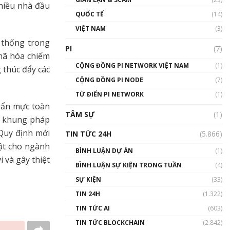
nhiều nhà đầu
01:24:45
QUỐC TẾ
(14)
Talkshow18: Làn sóng tài
VIỆT NAM
(3)
năng Việt trở về từ Silicon
 thống trong
Valley - Sức bật mới cho
PI
(7)
Việt Nam
 mã hóa chiếm
01:32:59
CỘNG ĐỒNG PI NETWORK VIỆT NAM
(1)
 thúc đẩy các
CỘNG ĐỒNG PI NODE
(7)
Talkshow17: Mùa đông
TỪ ĐIỂN PI NETWORK
Crypto – Chiếc khăn gió ấm
(1)
huẩn mực toàn
01:40:40
TÂM SỰ
(1)
về khung pháp
Talkshow 16: Làn sóng số
 Quy định mới
TIN TỨC 24H
(5.866)
tại Việt Nam và thế giới
ật cho ngành
01:49:30
BÌNH LUẬN DỰ ÁN
(1)
i và gây thiệt
BÌNH LUẬN SỰ KIỆN TRONG TUẦN
(4)
Talkshow 14: MemeCoin –
Trò đùa tỷ đô
SỰ KIỆN
(33)
#phocapblockchain #PCB
TIN 24H
(1.322)
#meme
TIN TỨC AI
(603)
01:29:26
TIN TỨC BLOCKCHAIN
(2.842)