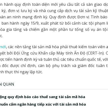
 hành quy định toàn diện mới yêu cầu tất cả sàn giao dị
ký, đơn vị lưu ký và nhà cung cấp dịch vụ tài sản kỹ thuật
oán an ninh mạng định kỳ. Quy định được Đơn vị Tình báo 
 ban hành ngày 15/9, xuất phát từ bối cảnh các tội phạm 
hóa gia tăng và chiếm gần một phần tư tổng số vụ án t
c.
 mới
, các nền tảng tài sản mã hóa phải thuê kiểm toán viên
yệt bởi Đội Ứng cứu Khẩn cấp Máy tính Ấn Độ (CERT-In). C
ợc tiến hành định kỳ và tuân thủ các tiêu chuẩn quốc tế, vớ
m đốc được chỉ định, cán bộ phụ trách và giám đốc tuân t
h thực thi ngay lập tức.
ÊN QUAN
ộng quy định báo cáo thuế sang tài sản mã hóa
muốn cấm ngân hàng tiếp xúc với tài sản mã hóa