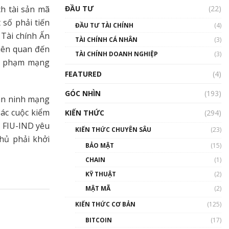
Triển vọng nào cho
ch tài sản mã
ĐẦU TƯ
(22)
Bitcoin. Thị trường liệu có
uptrend trong năm 2023? |
 số phải tiến
ĐẦU TƯ TÀI CHÍNH
(4)
Phổ cập Blockchain
Tài chính Ấn
TÀI CHÍNH CÁ NHÂN
(3)
00:02:14
liên quan đến
TÀI CHÍNH DOANH NGHIỆP
(3)
Nhìn lại năm 2022: Những
ội phạm mạng
sự kiện ảnh hưởng đến hệ
FEATURED
(4)
sinh thái tiền mã hoá |
Phổ cập Blockchain
GÓC NHÌN
(193)
00:15:29
 an ninh mạng
ác cuộc kiểm
KIẾN THỨC
(294)
Nhìn lại năm 2022: Những
i FIU-IND yêu
nhân vật ảnh hưởng nhất
KIẾN THỨC CHUYÊN SÂU
(23)
hệ sinh thái tiền mã hoá |
hủ phải khởi
Phổ cập Blockchain
BẢO MẬT
(15)
00:16:07
CHAIN
(1)
Talkshow 27: Ranh giới
KỸ THUẬT
(2)
giữa tầm ảnh hưởng và sự
MẬT MÃ
(2)
thao túng giá | Phổ cập
Blockchain
KIẾN THỨC CƠ BẢN
(125)
01:35:05
BITCOIN
(17)