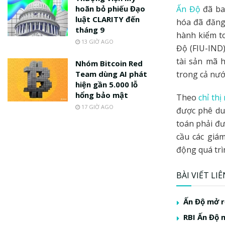
hoãn bỏ phiếu Đạo
Ấn Độ
đã ban
luật CLARITY đến
hóa đã đăng 
tháng 9
hành kiểm t
13 GIỜ AGO
Độ (FIU-IND)
tài sản mã 
Nhóm Bitcoin Red
Team dùng AI phát
trong cả nướ
hiện gần 5.000 lỗ
hổng bảo mật
Theo
chỉ thị
17 GIỜ AGO
được phê du
toán phải đư
cầu các giá
động quá trìn
BÀI VIẾT LI
Ấn Độ mở r
RBI Ấn Độ 