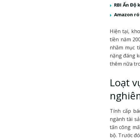
RBI Ấn Độ 
Amazon rót
Hiện tại, k
tiền năm 20
nhằm mục ti
nặng đáng kể
thêm nữa tro
Loạt v
nghiê
Tính cấp bá
ngành tài sả
tấn công mất
bộ. Trước đó