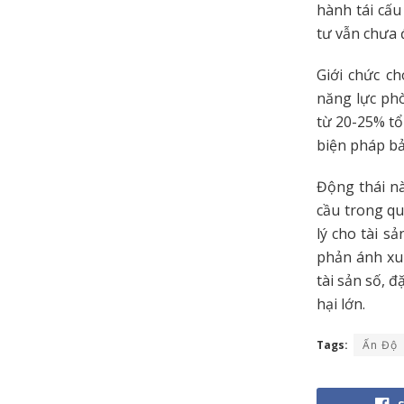
hành tái cấu
tư vẫn chưa 
Giới chức c
năng lực phò
từ 20-25% tổ
biện pháp bả
Động thái nà
cầu trong qu
lý cho tài s
phản ánh xu
tài sản số, đ
hại lớn.
Tags:
Ấn Độ