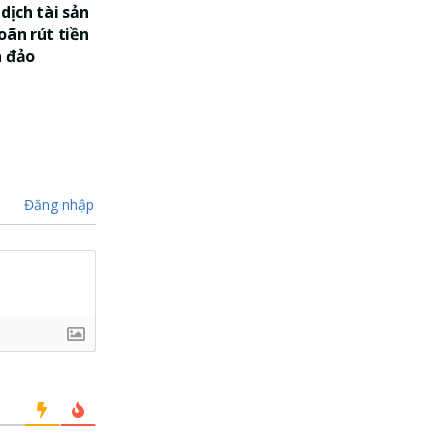
dịch tài sản
oãn rút tiền
a đảo
Đăng nhập