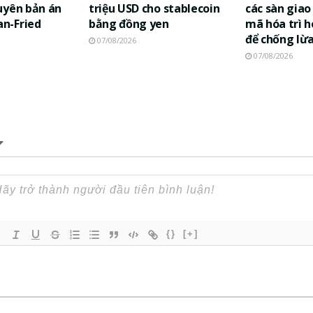
uyên bản án
triệu USD cho stablecoin
các sàn giao 
n-Fried
bằng đồng yen
mã hóa trì h
để chống lừ
07/08/2026
07/08/2026
{}
[+]