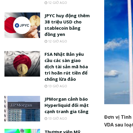
12 GIỜ AGO
JPYC huy động thêm
38 triệu USD cho
stablecoin bằng
đồng yen
12 GIỜ AGO
FSA Nhật Bản yêu
cầu các sàn giao
dịch tài sản mã hóa
trì hoãn rút tiền để
chống lừa đảo
13 GIỜ AGO
JPMorgan cảnh báo
Hyperliquid đối mặt
cạnh tranh gia tăng
Đơn vị Tình
13 GIỜ AGO
VDA sau loạt
Thượng viện Mỹ