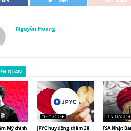
Share
Tweet
Share
Nguyễn Hoàng
LIÊN QUAN
TIN TỨC 24H
TIN TỨC 24H
ẩm Mỹ chính
JPYC huy động thêm 38
FSA Nhật Bả