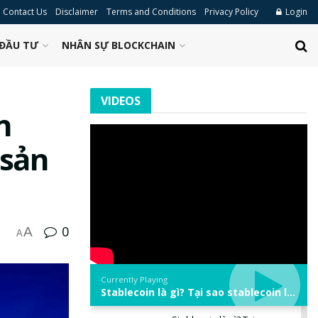
Contact Us
Disclaimer
Terms and Conditions
Privacy Policy
Login
ĐẦU TƯ
NHÂN SỰ BLOCKCHAIN
VIDEOS
n
 sản
0
A
A
Currently Playing
Stablecoin là gì? Tại sao stablecoin lại quan trọng trong thị trường crypto? | Phổ cập Blockchain