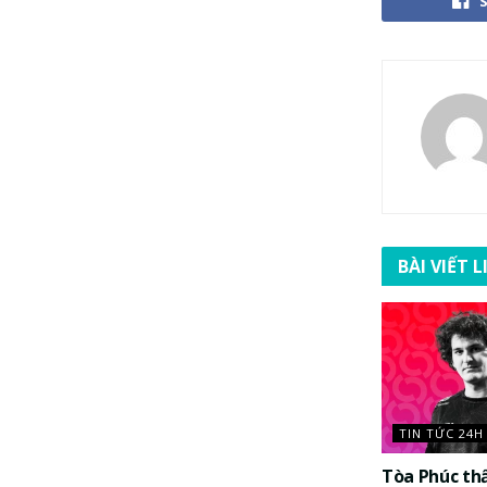
BÀI VIẾT 
TIN TỨC 24H
Tòa Phúc th