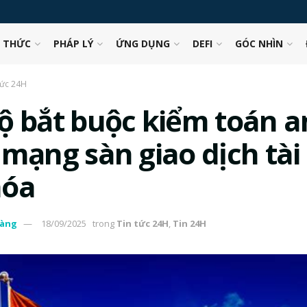
N THỨC
PHÁP LÝ
ỨNG DỤNG
DEFI
GÓC NHÌN
tức 24H
ộ bắt buộc kiểm toán a
 mạng sàn giao dịch tài
hóa
àng
18/09/2025
trong
Tin tức 24H
,
Tin 24H