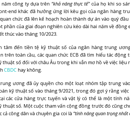
 năm công ty dựa trên
“khả năng thực tế”
của họ khi so sán
front-end khác đã hưởng ứng lời kêu gọi của ngân hàng tr
 quan chức đã lên kế hoạch hoàn thành dự án vào quý đầu
 phần của giai đoạn nghiên cứu kéo dài hai năm về đồng 
​kết thúc vào tháng 10/2023.
n tâm đến tiền tệ kỹ thuật số của ngân hàng trung ươ
n trên toàn cầu, các quan chức ECB đã tìm hiểu tác động 
 thuật số đối với châu Âu trong khi vẫn mơ hồ về việc liệu
nh
CBDC
hay không.
rung ương đã ủy quyền cho một loạt nhóm tập trung và
oán kỹ thuật số vào tháng 9/2021, trong đó gợi ý rằng việc
tại các cửa hàng trực tuyến và vật lý có thể là một tính n
ỹ thuật số. Một cuộc tham vấn cộng đồng trước đó cũng ch
c cả công dân và chuyên gia coi là
“tính năng quan trọng nhất