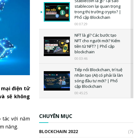
Stablecoin là gì? Tại sao
stablecoin lại quan trọng
trong thị trường crypto? |
Phổ cập Blockchain
00:07:29
NFT là gì? Các bước tạo
NFT cho người mới? Kiếm
tiền từ NFT? | Phổ cập
blockchain
00:03:46
Tiếp nối Blockchain, trí tuệ
nhân tạo (AI) có phải là làn
sóng đầu tư mới? | Phổ
cập Blockchain
 mại điện tử
00:45:25
và sẽ không
CBDC là gì? Tổng quan về
CBDC? Tại sao ngân hàng
trung ương lại quan trọng?
CHUYÊN MỤC
 tác với năm
| Phổ cập Blockchain
ềm năng.
00:04:38
BLOCKCHAIN 2022
(7)