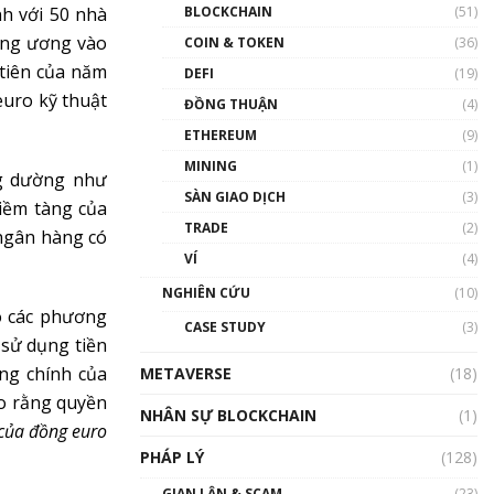
Nhân sự tương lại ngành
h với 50 nhà
BLOCKCHAIN
(51)
Blockchain Việt Nam | Phổ
ung ương vào
cập Blockchain
COIN & TOKEN
(36)
00:43:47
 tiên của năm
DEFI
(19)
euro kỹ thuật
ĐỒNG THUẬN
(4)
Blockchain đang được ứng
dụng ở Việt Nam như thể
ETHEREUM
(9)
nào?
MINING
(1)
00:39:31
ng dường như
SÀN GIAO DỊCH
(3)
tiềm tàng của
Chìa khóa mở lối cơ hội
TRADE
(2)
trước các quĩ đầu tư | Phổ
 ngân hàng có
cập Blockchain
VÍ
(4)
00:35:11
NGHIÊN CỨU
(10)
Talkshow 20: Biến động
o các phương
CASE STUDY
(3)
giá của tài sản truyền
 sử dụng tiền
thống & Crypto qua các
ăng chính của
METAVERSE
cuộc chiến | Phổ cập
(18)
Blockchain
o rằng quyền
NHÂN SỰ BLOCKCHAIN
(1)
01:34:46
 của đồng euro
PHÁP LÝ
(128)
Talkshow 19: GameFi Việt
Nam – Báo động đỏ
GIAN LẬN & SCAM
(23)