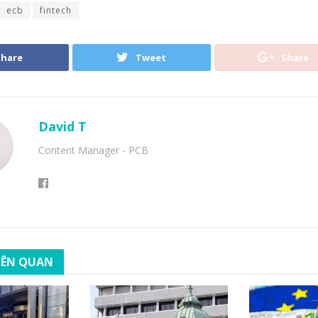
ecb
fintech
Share
Tweet
Share
David T
Content Manager - PCB
LIÊN QUAN