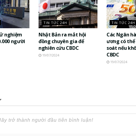
TIN TỨC 24H
TIN TỨC 24H
hử nghiệm
Nhật Bản ra mắt hội
Các Ngân h
0.000 người
đồng chuyên gia để
ương có thể
nghiên cứu CBDC
soát nếu kh
CBDC
19/07/2024
19/07/2024