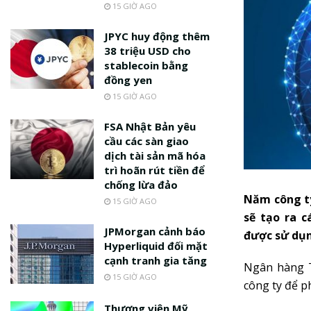
15 GIỜ AGO
JPYC huy động thêm
38 triệu USD cho
stablecoin bằng
đồng yen
15 GIỜ AGO
FSA Nhật Bản yêu
cầu các sàn giao
dịch tài sản mã hóa
trì hoãn rút tiền để
chống lừa đảo
Năm công ty
15 GIỜ AGO
sẽ tạo ra 
JPMorgan cảnh báo
được sử dụn
Hyperliquid đối mặt
cạnh tranh gia tăng
Ngân hàng T
15 GIỜ AGO
công ty để p
Thượng viện Mỹ