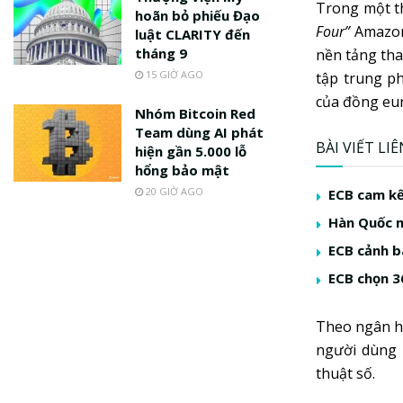
Trong một t
hoãn bỏ phiếu Đạo
Four”
Amazon,
luật CLARITY đến
tháng 9
nền tảng tha
15 GIỜ AGO
tập trung p
của đồng eur
Nhóm Bitcoin Red
Team dùng AI phát
BÀI VIẾT LI
hiện gần 5.000 lỗ
hổng bảo mật
20 GIỜ AGO
ECB cam kế
Hàn Quốc m
ECB cảnh b
ECB chọn 3
Theo ngân hà
người dùng 
thuật số.