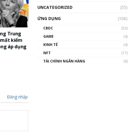
UNCATEGORIZED
(55)
ỨNG DỤNG
(106)
CBDC
(53)
àng Trung
GAME
(4)
 mất kiểm
KINH TẾ
(4)
ông áp dụng
NFT
(17)
TÀI CHÍNH NGÂN HÀNG
(6)
Đăng nhập