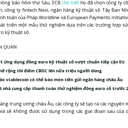
hông báo hôm thứ Sáu, ECB
cho biết
họ đã chọn công ty 
 công ty fintech Nexi, ngân hàng kỹ thuật số Tây Ban Nh
nh toán của Pháp Worldline và European Payments Initiative
hát triển một mẫu thử nghiệm dựa trên các trường hợp sử
o kỹ thuật số.
ÊN QUAN
t ứng dụng đồng euro kỹ thuật số vượt chuẩn tiếp cận EU
ở rộng thí điểm CBDC lên nửa triệu người dùng
áo stablecoin có thể bào mòn tiền gửi ngân hàng châu Âu
6 nhà cung cấp thanh toán thử nghiệm đồng euro số trước 
ng trung ương châu Âu, các công ty sẽ tạo ra các nguyên 
và sẽ không được sử dụng trong các giai đoạn sau của d