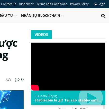
Contact Us
Disclaimer
Terms and Conditions
Privacy Policy
Login
ĐẦU TƯ
NHÂN SỰ BLOCKCHAIN
VIDEOS
được
ng
0
A
A
Currently Playing
Stablecoin là gì? Tại sao stablecoin lại quan trọng trong thị trường crypto? | Phổ cập Blockchain