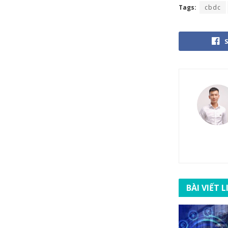
Tags:
cbdc
BÀI VIẾT 