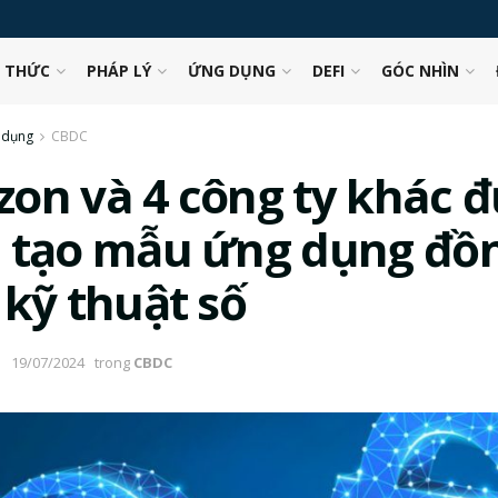
N THỨC
PHÁP LÝ
ỨNG DỤNG
DEFI
GÓC NHÌN
 dụng
CBDC
on và 4 công ty khác 
 tạo mẫu ứng dụng đồ
 kỹ thuật số
19/07/2024
trong
CBDC