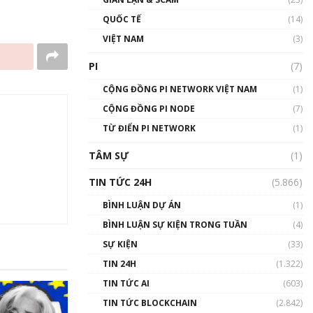
01:24:45
QUỐC TẾ
(14)
Talkshow18: Làn sóng tài
VIỆT NAM
(3)
năng Việt trở về từ Silicon
Valley - Sức bật mới cho
PI
(7)
Việt Nam
01:32:59
CỘNG ĐỒNG PI NETWORK VIỆT NAM
(1)
CỘNG ĐỒNG PI NODE
(7)
Talkshow17: Mùa đông
TỪ ĐIỂN PI NETWORK
Crypto – Chiếc khăn gió ấm
(1)
01:40:40
TÂM SỰ
(1)
Talkshow 16: Làn sóng số
TIN TỨC 24H
(5.866)
tại Việt Nam và thế giới
01:49:30
BÌNH LUẬN DỰ ÁN
(1)
BÌNH LUẬN SỰ KIỆN TRONG TUẦN
(4)
Talkshow 14: MemeCoin –
Trò đùa tỷ đô
SỰ KIỆN
(33)
#phocapblockchain #PCB
TIN 24H
(1.322)
#meme
TIN TỨC AI
(603)
01:29:26
TIN TỨC BLOCKCHAIN
(2.842)