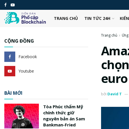
TRANG CHỦ
TIN TỨC 24H
KIẾ
Trang chủ
Ứng
CỘNG ĐỒNG
Amaz
Facebook
chọn
Youtube
euro
BÀI MỚI
bởi
David T
Tòa Phúc thẩm Mỹ
chính thức giữ
nguyên bản án Sam
Bankman-Fried