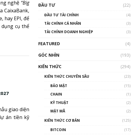
Triển vọng nào cho
công nghệ
“Big
ĐẦU TƯ
(22)
Bitcoin. Thị trường liệu có
a CaixaBank,
uptrend trong năm 2023? |
ĐẦU TƯ TÀI CHÍNH
(4)
Phổ cập Blockchain
, hay EPI, để
TÀI CHÍNH CÁ NHÂN
(3)
00:02:14
 dụng cụ thể
TÀI CHÍNH DOANH NGHIỆP
(3)
Nhìn lại năm 2022: Những
sự kiện ảnh hưởng đến hệ
FEATURED
(4)
sinh thái tiền mã hoá |
Phổ cập Blockchain
GÓC NHÌN
(193)
00:15:29
KIẾN THỨC
(294)
Nhìn lại năm 2022: Những
nhân vật ảnh hưởng nhất
KIẾN THỨC CHUYÊN SÂU
(23)
hệ sinh thái tiền mã hoá |
Phổ cập Blockchain
BẢO MẬT
(15)
00:16:07
2027
CHAIN
(1)
Talkshow 27: Ranh giới
KỸ THUẬT
(2)
giữa tầm ảnh hưởng và sự
mẫu giao diện
MẬT MÃ
(2)
thao túng giá | Phổ cập
ự án tiền kỹ
Blockchain
KIẾN THỨC CƠ BẢN
(125)
01:35:05
BITCOIN
(17)