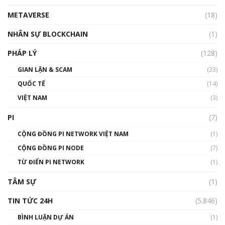
METAVERSE
(18)
Talkshow18: Làn sóng tài năng Việt trở về từ
Silicon Valley - Sức bật mới cho Việt Nam
NHÂN SỰ BLOCKCHAIN
(1)
01:32:59
PHÁP LÝ
(128)
Talkshow17: Mùa đông Crypto – Chiếc khăn
GIAN LẬN & SCAM
gió ấm
(23)
01:40:40
QUỐC TẾ
(14)
VIỆT NAM
(3)
Talkshow 16: Làn sóng số tại Việt Nam và thế
giới
PI
(7)
01:49:30
CỘNG ĐỒNG PI NETWORK VIỆT NAM
(1)
Talkshow 14: MemeCoin – Trò đùa tỷ đô
CỘNG ĐỒNG PI NODE
(7)
#phocapblockchain #PCB #meme
TỪ ĐIỂN PI NETWORK
(1)
01:29:26
TÂM SỰ
(1)
TIN TỨC 24H
(5.846)
BÌNH LUẬN DỰ ÁN
(1)