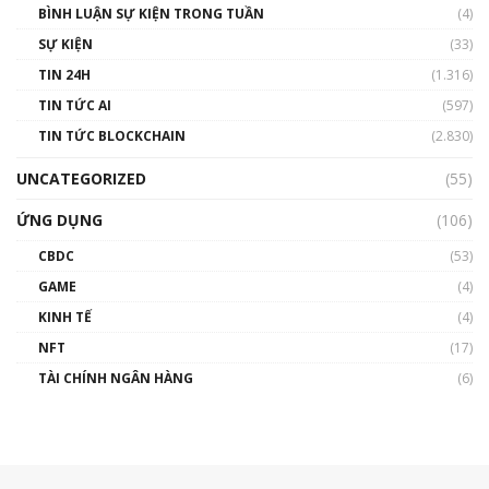
BÌNH LUẬN SỰ KIỆN TRONG TUẦN
(4)
SỰ KIỆN
(33)
TIN 24H
(1.316)
TIN TỨC AI
(597)
TIN TỨC BLOCKCHAIN
(2.830)
UNCATEGORIZED
(55)
ỨNG DỤNG
(106)
CBDC
(53)
GAME
(4)
KINH TẾ
(4)
NFT
(17)
TÀI CHÍNH NGÂN HÀNG
(6)