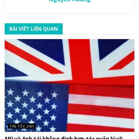
BÀI VIẾT LIÊN QUAN
TIN TỨC 24H
Mỹ và Anh tái khẳng định hợp tác quản lý về