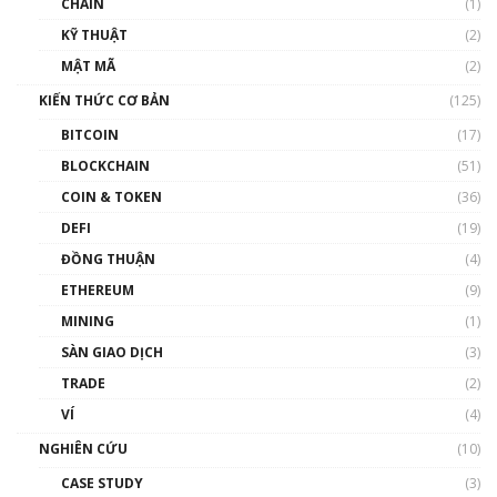
CHAIN
(1)
01:35:05
KỸ THUẬT
(2)
Nhân sự tương lại ngành Blockchain Việt
MẬT MÃ
(2)
Nam | Phổ cập Blockchain
KIẾN THỨC CƠ BẢN
(125)
00:43:47
BITCOIN
(17)
Blockchain đang được ứng dụng ở Việt Nam
BLOCKCHAIN
(51)
như thể nào?
COIN & TOKEN
(36)
00:39:31
DEFI
(19)
Chìa khóa mở lối cơ hội trước các quĩ đầu tư |
ĐỒNG THUẬN
(4)
Phổ cập Blockchain
ETHEREUM
(9)
00:35:11
MINING
(1)
Talkshow 20: Biến động giá của tài sản truyền
SÀN GIAO DỊCH
(3)
thống & Crypto qua các cuộc chiến | Phổ cập
Blockchain
TRADE
(2)
01:34:46
VÍ
(4)
Talkshow 19: GameFi Việt Nam – Báo động
NGHIÊN CỨU
(10)
đỏ
CASE STUDY
(3)
01:24:45