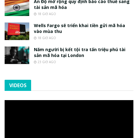
Ấn Độ mở rộng quy định báo cáo thuế sang
tài sản mã hóa
18 GIỜ AGO
Wells Fargo sẽ triển khai tiền gửi mã hóa
vào mùa thu
18 GIỜ AGO
Năm người bị kết tội tra tấn triệu phú tài
sản mã hóa tại London
23 GIỜ AGO
VIDEOS