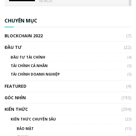
00:45:25
CBDC là gì? Tổng quan về CBDC? Tại sao
ngân hàng trung ương lại quan trọng? | Phổ
CHUYÊN MỤC
cập Blockchain
00:04:38
BLOCKCHAIN 2022
(7)
Triển vọng nào cho Bitcoin. Thị trường liệu có
uptrend trong năm 2023? | Phổ cập
ĐẦU TƯ
(22)
Blockchain
ĐẦU TƯ TÀI CHÍNH
(4)
00:02:14
TÀI CHÍNH CÁ NHÂN
(3)
Nhìn lại năm 2022: Những sự kiện ảnh hưởng
TÀI CHÍNH DOANH NGHIỆP
đến hệ sinh thái tiền mã hoá | Phổ cập
(3)
Blockchain
FEATURED
(4)
00:15:29
GÓC NHÌN
Nhìn lại năm 2022: Những nhân vật ảnh
(193)
hưởng nhất hệ sinh thái tiền mã hoá | Phổ
cập Blockchain
KIẾN THỨC
(294)
00:16:07
KIẾN THỨC CHUYÊN SÂU
(23)
Talkshow 27: Ranh giới giữa tầm ảnh hưởng
BẢO MẬT
(15)
và sự thao túng giá | Phổ cập Blockchain