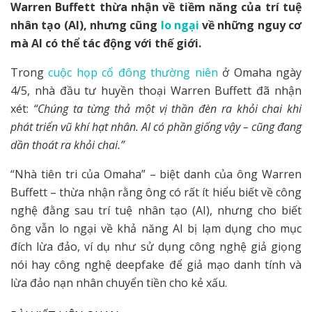
Warren Buffett thừa nhận về tiềm năng của
trí tuệ
nhân tạo (AI)
, nhưng cũng
lo ngại
về những nguy cơ
mà AI có thể tác động với thế giới.
Trong
cuộc họp cổ đông thường niên
ở Omaha ngày
4/5, nhà đầu tư huyền thoại Warren Buffett đã nhận
xét:
“Chúng ta từng thả một vị thần đèn ra khỏi chai khi
phát triển vũ khí hạt nhân. AI có phần giống vậy – cũng đang
dần thoát ra khỏi chai.”
“Nhà tiên tri của Omaha” – biệt danh của ông Warren
Buffett – thừa nhận rằng ông có rất ít hiểu biết về công
nghệ đằng sau trí tuệ nhân tạo (AI), nhưng cho biết
ông vẫn lo ngại về khả năng AI bị lạm dụng cho mục
đích lừa đảo, ví dụ như sử dụng công nghệ giả giọng
nói hay công nghệ deepfake để giả mạo danh tính và
lừa đảo nạn nhân chuyển tiền cho kẻ xấu.