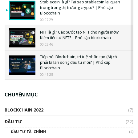
Stablecoin là gì? Tại sao stablecoin lại quan
trọng trong thị trường crypto? | Phổ cập
Blockchain
00:07:29
NFT là gì? Các bước tạo NFT cho người mới?
Kiếm tiền từ NFT? | Phổ cập blockchain
00:03:46
Tiếp nối Blockchain, trí tuệ nhân tạo (AI) có
phải là làn sóng đầu tư mới? | Phổ cập
Blockchain
00:45:25
CBDC là gì? Tổng quan về CBDC? Tại sao
ngân hàng trung ương lại quan trọng? | Phổ
CHUYÊN MỤC
cập Blockchain
00:04:38
BLOCKCHAIN 2022
(7)
Triển vọng nào cho Bitcoin. Thị trường liệu có
uptrend trong năm 2023? | Phổ cập
ĐẦU TƯ
(22)
Blockchain
ĐẦU TƯ TÀI CHÍNH
(4)
00:02:14