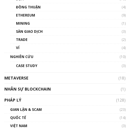
Chìa khóa mở lối cơ hội trước các quĩ đầu tư |
ĐỒNG THUẬN
(4)
Phổ cập Blockchain
ETHEREUM
(9)
00:35:11
MINING
(1)
Talkshow 20: Biến động giá của tài sản truyền
SÀN GIAO DỊCH
(3)
thống & Crypto qua các cuộc chiến | Phổ cập
Blockchain
TRADE
(2)
01:34:46
VÍ
(4)
Talkshow 19: GameFi Việt Nam – Báo động
NGHIÊN CỨU
(10)
đỏ
CASE STUDY
(3)
01:24:45
METAVERSE
(18)
Talkshow18: Làn sóng tài năng Việt trở về từ
Silicon Valley - Sức bật mới cho Việt Nam
NHÂN SỰ BLOCKCHAIN
(1)
01:32:59
PHÁP LÝ
(128)
Talkshow17: Mùa đông Crypto – Chiếc khăn
GIAN LẬN & SCAM
gió ấm
(23)
01:40:40
QUỐC TẾ
(14)
VIỆT NAM
(3)
Talkshow 16: Làn sóng số tại Việt Nam và thế