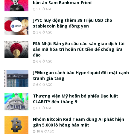
bản án Sam Bankman-Fried
5 GIỜ AGO
JPYC huy động thêm 38 triệu USD cho
stablecoin bằng đồng yen
5 GIỜ AGO
FSA Nhật Bản yêu cầu các sàn giao dịch tài
sản mã hóa trì hoãn rút tiền để chống lừa
đảo
6 GIỜ AGO
JPMorgan cảnh báo Hyperliquid đối mặt cạnh
tranh gia tăng
6 GIỜ AGO
Thượng viện Mỹ hoãn bỏ phiếu Đạo luật
CLARITY đến tháng 9
6 GIỜ AGO
Nhóm Bitcoin Red Team dùng AI phát hiện
gần 5.000 lỗ hổng bảo mật
10 GIỜ AGO