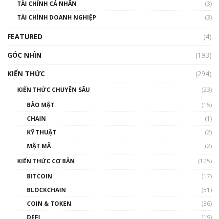
TÀI CHÍNH CÁ NHÂN
(3)
Nhìn lại năm 2022: Những sự kiện ảnh hưởng
TÀI CHÍNH DOANH NGHIỆP
đến hệ sinh thái tiền mã hoá | Phổ cập
(3)
Blockchain
FEATURED
(4)
00:15:29
GÓC NHÌN
Nhìn lại năm 2022: Những nhân vật ảnh
(193)
hưởng nhất hệ sinh thái tiền mã hoá | Phổ
cập Blockchain
KIẾN THỨC
(294)
00:16:07
KIẾN THỨC CHUYÊN SÂU
(23)
Talkshow 27: Ranh giới giữa tầm ảnh hưởng
BẢO MẬT
(15)
và sự thao túng giá | Phổ cập Blockchain
CHAIN
(1)
01:35:05
KỸ THUẬT
(2)
Nhân sự tương lại ngành Blockchain Việt
MẬT MÃ
(2)
Nam | Phổ cập Blockchain
KIẾN THỨC CƠ BẢN
(125)
00:43:47
BITCOIN
(17)
Blockchain đang được ứng dụng ở Việt Nam
BLOCKCHAIN
(51)
như thể nào?
COIN & TOKEN
(36)
00:39:31
DEFI
(19)