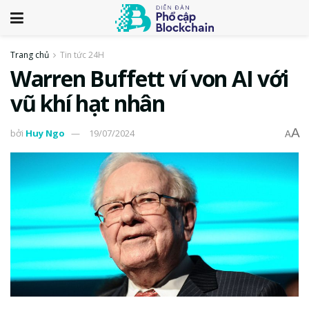
Trang chủ
Tin tức 24H
Warren Buffett ví von AI với
vũ khí hạt nhân
A
bởi
Huy Ngo
19/07/2024
A