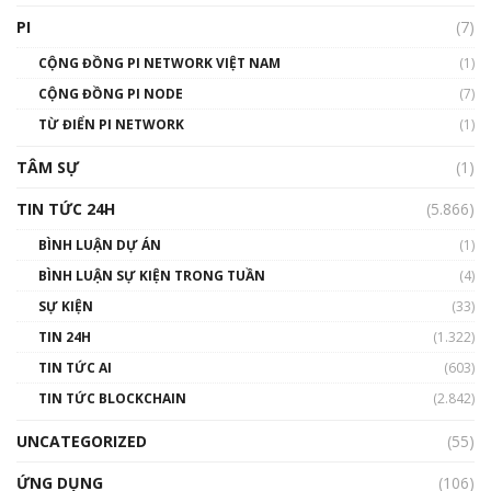
giới
PI
(7)
01:49:30
CỘNG ĐỒNG PI NETWORK VIỆT NAM
(1)
Talkshow 14: MemeCoin – Trò đùa tỷ đô
CỘNG ĐỒNG PI NODE
(7)
#phocapblockchain #PCB #meme
TỪ ĐIỂN PI NETWORK
(1)
01:29:26
TÂM SỰ
(1)
TIN TỨC 24H
(5.866)
BÌNH LUẬN DỰ ÁN
(1)
BÌNH LUẬN SỰ KIỆN TRONG TUẦN
(4)
SỰ KIỆN
(33)
TIN 24H
(1.322)
TIN TỨC AI
(603)
TIN TỨC BLOCKCHAIN
(2.842)
UNCATEGORIZED
(55)
ỨNG DỤNG
(106)