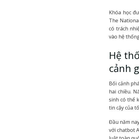
Khóa học đượ
The National
có trách nh
vào hệ thống
Hệ th
cảnh g
Bối cảnh phá
hai chiều. 
sinh có thể 
tin cậy của t
Đầu năm nay,
với chatbot 
luật toàn qu