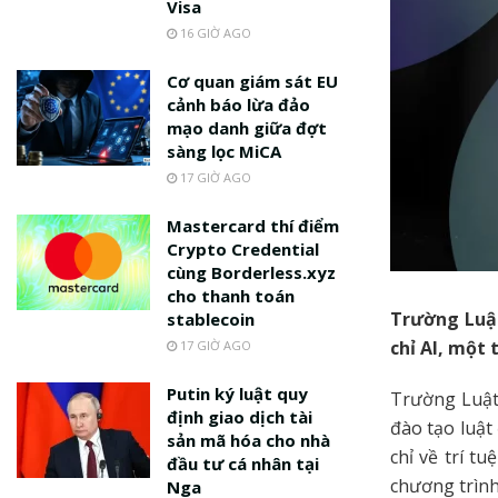
Visa
16 GIỜ AGO
Cơ quan giám sát EU
cảnh báo lừa đảo
mạo danh giữa đợt
sàng lọc MiCA
17 GIỜ AGO
Mastercard thí điểm
Crypto Credential
cùng Borderless.xyz
cho thanh toán
Trường Luật
stablecoin
chỉ AI, một
17 GIỜ AGO
Putin ký luật quy
Trường Luật 
định giao dịch tài
đào tạo luật
sản mã hóa cho nhà
chỉ về trí t
đầu tư cá nhân tại
chương trình
Nga