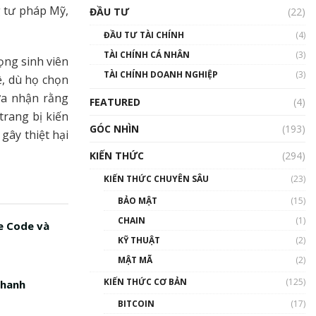
Triển vọng nào cho
 tư pháp Mỹ,
ĐẦU TƯ
(22)
Bitcoin. Thị trường liệu có
uptrend trong năm 2023? |
ĐẦU TƯ TÀI CHÍNH
(4)
Phổ cập Blockchain
TÀI CHÍNH CÁ NHÂN
(3)
00:02:14
ọng sinh viên
TÀI CHÍNH DOANH NGHIỆP
(3)
ề, dù họ chọn
Nhìn lại năm 2022: Những
sự kiện ảnh hưởng đến hệ
ừa nhận rằng
FEATURED
(4)
sinh thái tiền mã hoá |
trang bị kiến
Phổ cập Blockchain
GÓC NHÌN
(193)
 gây thiệt hại
00:15:29
KIẾN THỨC
(294)
Nhìn lại năm 2022: Những
nhân vật ảnh hưởng nhất
KIẾN THỨC CHUYÊN SÂU
(23)
hệ sinh thái tiền mã hoá |
Phổ cập Blockchain
BẢO MẬT
(15)
00:16:07
CHAIN
(1)
e Code và
Talkshow 27: Ranh giới
KỸ THUẬT
(2)
giữa tầm ảnh hưởng và sự
MẬT MÃ
(2)
thao túng giá | Phổ cập
Blockchain
KIẾN THỨC CƠ BẢN
(125)
nhanh
01:35:05
BITCOIN
(17)