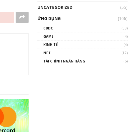
UNCATEGORIZED
(55)
ỨNG DỤNG
(106)
CBDC
(53)
GAME
(4)
KINH TẾ
(4)
NFT
(17)
TÀI CHÍNH NGÂN HÀNG
(6)