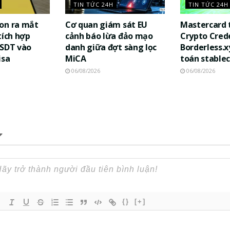
TIN TỨC 24H
TIN TỨC 24H
on ra mắt
Cơ quan giám sát EU
Mastercard 
tích hợp
cảnh báo lừa đảo mạo
Crypto Cred
USDT vào
danh giữa đợt sàng lọc
Borderless.x
isa
MiCA
toán stablec
06/08/2026
06/08/2026
{}
[+]