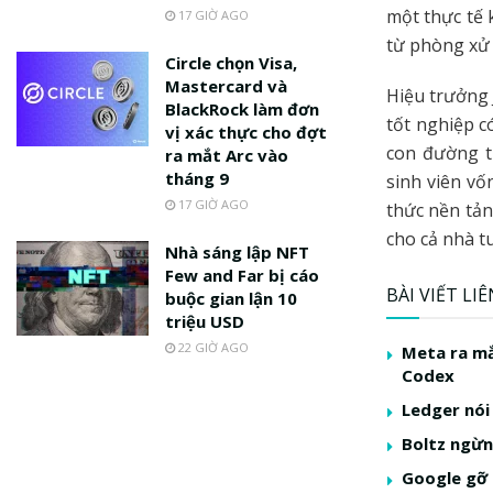
một thực tế
17 GIỜ AGO
từ phòng xử 
Circle chọn Visa,
Mastercard và
Hiệu trưởng 
BlackRock làm đơn
tốt nghiệp c
vị xác thực cho đợt
con đường t
ra mắt Arc vào
tháng 9
sinh viên vố
17 GIỜ AGO
thức nền tảng
cho cả nhà t
Nhà sáng lập NFT
Few and Far bị cáo
BÀI VIẾT LI
buộc gian lận 10
triệu USD
22 GIỜ AGO
Meta ra mắ
Codex
Ledger nói
Boltz ngừng
Google gỡ 