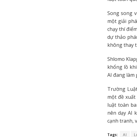
Song song v
một giải ph
chạy thí điể
dự thảo phá
không thay t
Shlomo Klapp
khổng lồ khi
AI đang làm 
Trường Luật 
một đề xuất 
luật toàn ba
nên dạy AI k
cạnh tranh, 
Tags:
AI
L