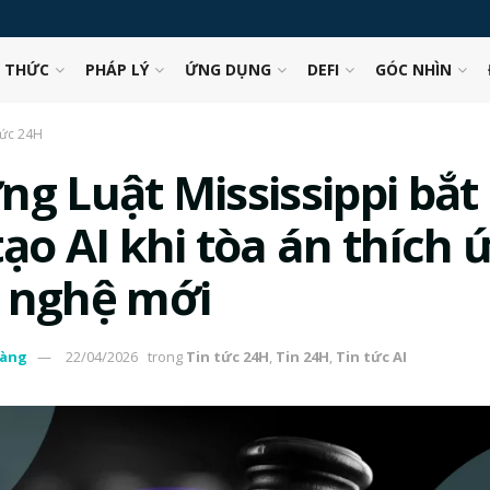
N THỨC
PHÁP LÝ
ỨNG DỤNG
DEFI
GÓC NHÌN
tức 24H
ng Luật Mississippi bắt
ạo AI khi tòa án thích 
 nghệ mới
àng
22/04/2026
trong
Tin tức 24H
,
Tin 24H
,
Tin tức AI