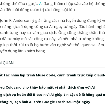
 không thể đảo ngược:
AI
đang thâm nhập sâu vào hệ thống
án đến hội đồng quản trị các hãng luật lớn.
John P. Anderson lý giải rằng các nhà tuyển dụng đang kỳ v
ó năng lực sử dụng công cụ AI ngay từ ngày đầu hành ngh
ranh tụng hay tư vấn giao dịch. Ông cũng thẳng thắn th
n đã tự mày mò các công cụ này, và nếu nhà trường không 
 kịp thời, rủi ro là họ bước vào nghề với thói quen sai lầm,
uyển dụng lẫn khách hàng.
ÊN QUAN
t tác nhân lập trình Muse Code, cạnh tranh trực tiếp Claud
 vụ Coldcard cho thấy bảo mật ví phải thích ứng với AI
 dịch vụ hoán đổi Bitcoin vì AI giúp tin tặc dò lỗ hổng quá 
công cụ tạo ảnh AI trên Google Earth sau một ngày