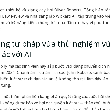
c thiết kế và giảng dạy bởi Oliver Roberts, Tổng biên tậ
 Law Review và nhà sáng lập Wickard AI, tập trung vào vi
iệm và kỹ năng kiểm chứng kết quả đầu ra thay vì phụ th
.
ống tư pháp vừa thử nghiệm v
iác với AI
p lý mà các sinh viên này sắp bước vào đang chuyển dịch 
Năm 2024, Chánh án Tòa án Tối cao John Roberts cảnh báo
khiến luật sư trích dẫn các án lệ không tồn tại, làm dấy lên 
ố tụng.
 một thẩm phán liên bang phán quyết rằng các cuộc hội tho
AI không được bảo vệ bởi đặc quyền luật sư — thân chủ, bu
ốc phải gửi thông báo cho khách hàng và sửa đổi thỏa thuận