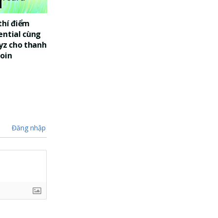
thí điểm
ential cùng
yz cho thanh
oin
Đăng nhập