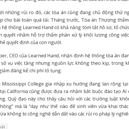
ới những rủi ro đó, các tòa án cũng đang chủ động thử n
áp cho bài toán quá tải. Tháng trước, Tòa án Thượng thẩm
m hệ thống Learned Hand có khả năng tóm tắt hồ sơ, tổ chứ
n quyết nhằm hỗ trợ thẩm phán xử lý khối lượng công việc
hế quyết định của con người.
er, CEO của Learned Hand, nhận định hệ thống tòa án đan
 số vụ việc tăng nhưng nguồn lực không theo kịp, trong kh
giảm đáng kể chi phí tố tụng.
Mississippi College gia nhập xu hướng đang lan rộng tại
tại California cũng được đưa ra nhằm bắt buộc đào tạo AI 
ng. Quỹ đạo này cho thấy câu hỏi với các trường luật khô
hông” mà là “dạy như thế nào để sinh viên vừa khai thác
vừa không bị công nghệ dẫn dắt vào các rủi ro pháp lý nghiê
uật