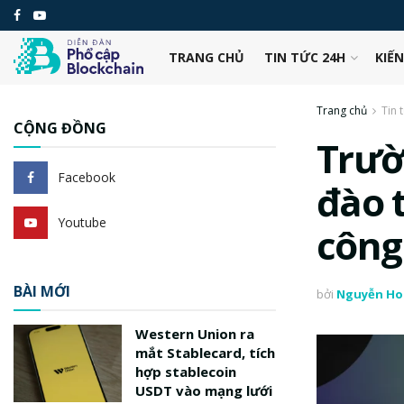
TRANG CHỦ
TIN TỨC 24H
KIẾ
Trang chủ
Tin 
CỘNG ĐỒNG
Trườ
Facebook
đào t
Youtube
công
BÀI MỚI
bởi
Nguyễn Ho
Western Union ra
mắt Stablecard, tích
hợp stablecoin
USDT vào mạng lưới