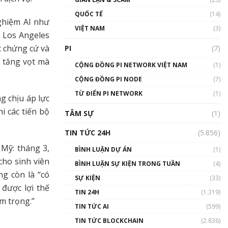
01:24:45
QUỐC TẾ
(14)
ghiệm AI như
Talkshow18: Làn sóng tài
VIỆT NAM
(3)
 Los Angeles
năng Việt trở về từ Silicon
Valley - Sức bật mới cho
c chứng cứ và
PI
(7)
Việt Nam
 tăng vọt mà
01:32:59
CỘNG ĐỒNG PI NETWORK VIỆT NAM
(1)
CỘNG ĐỒNG PI NODE
(7)
Talkshow17: Mùa đông
TỪ ĐIỂN PI NETWORK
Crypto – Chiếc khăn gió ấm
(1)
g chịu áp lực
01:40:40
i các tiến bộ
TÂM SỰ
(1)
Talkshow 16: Làn sóng số
TIN TỨC 24H
(5.856)
tại Việt Nam và thế giới
 Mỹ: tháng 3,
01:49:30
BÌNH LUẬN DỰ ÁN
(1)
cho sinh viên
BÌNH LUẬN SỰ KIỆN TRONG TUẦN
(4)
Talkshow 14: MemeCoin –
ng còn là “có
Trò đùa tỷ đô
SỰ KIỆN
(33)
#phocapblockchain #PCB
 được lợi thế
TIN 24H
(1.319)
#meme
m trọng.”
TIN TỨC AI
(599)
01:29:26
TIN TỨC BLOCKCHAIN
(2.836)