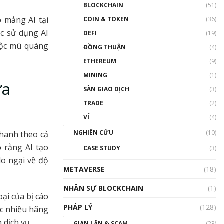
Nhân sự tương lại ngành
BLOCKCHAIN
(51)
Blockchain Việt Nam | Phổ
p mảng AI tại
cập Blockchain
COIN & TOKEN
(36)
00:43:47
ệc sử dụng AI
DEFI
(19)
uộc mù quáng
ĐỒNG THUẬN
(4)
Blockchain đang được ứng
dụng ở Việt Nam như thể
ETHEREUM
(9)
nào?
MINING
(1)
00:39:31
ừa
SÀN GIAO DỊCH
(3)
Chìa khóa mở lối cơ hội
TRADE
(2)
trước các quĩ đầu tư | Phổ
cập Blockchain
VÍ
(4)
00:35:11
NGHIÊN CỨU
(10)
nhanh theo cả
Talkshow 20: Biến động
 rằng AI tạo
CASE STUDY
(3)
giá của tài sản truyền
lo ngại về độ
thống & Crypto qua các
METAVERSE
cuộc chiến | Phổ cập
(18)
Blockchain
NHÂN SỰ BLOCKCHAIN
(1)
01:34:46
ại của bị cáo
PHÁP LÝ
(128)
ộc nhiều hãng
Talkshow 19: GameFi Việt
Nam – Báo động đỏ
 dịch vụ.
GIAN LẬN & SCAM
(23)