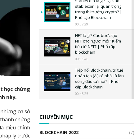
Stablecoin là gì? Tại sao
stablecoin lại quan trọng
trong thị trường crypto? |
Phổ cập Blockchain
00:07:29
NFT là gì? Các bước tạo
NFT cho người mới? Kiếm
tiền từ NFT? | Phổ cập
blockchain
00:03:46
Tiếp nối Blockchain, trí tuệ
nhân tạo (AI) có phải là làn
sóng đầu tư mới? | Phổ
cập Blockchain
ất học chứng
00:45:25
nh này.
CBDC là gì? Tổng quan về
CBDC? Tại sao ngân hàng
g những cơ sở
trung ương lại quan trọng?
CHUYÊN MỤC
n thành chứng
| Phổ cập Blockchain
à điều chỉnh
00:04:38
BLOCKCHAIN 2022
(7)
pháp lý trước