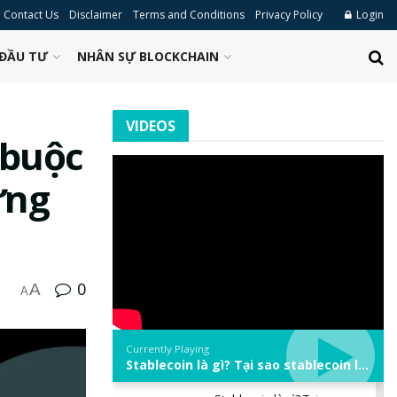
Contact Us
Disclaimer
Terms and Conditions
Privacy Policy
Login
ĐẦU TƯ
NHÂN SỰ BLOCKCHAIN
VIDEOS
 buộc
ứng
0
A
A
Currently Playing
Stablecoin là gì? Tại sao stablecoin lại quan trọng trong thị trường crypto? | Phổ cập Blockchain