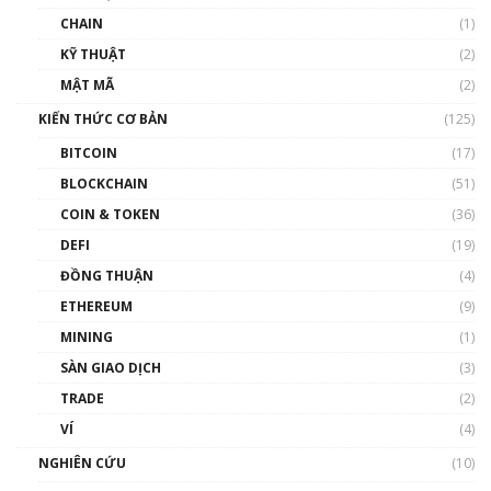
và sự thao túng giá | Phổ cập Blockchain
CHAIN
(1)
01:35:05
KỸ THUẬT
(2)
Nhân sự tương lại ngành Blockchain Việt
MẬT MÃ
(2)
Nam | Phổ cập Blockchain
KIẾN THỨC CƠ BẢN
(125)
00:43:47
BITCOIN
(17)
Blockchain đang được ứng dụng ở Việt Nam
BLOCKCHAIN
(51)
như thể nào?
COIN & TOKEN
(36)
00:39:31
DEFI
(19)
Chìa khóa mở lối cơ hội trước các quĩ đầu tư |
ĐỒNG THUẬN
(4)
Phổ cập Blockchain
ETHEREUM
(9)
00:35:11
MINING
(1)
Talkshow 20: Biến động giá của tài sản truyền
SÀN GIAO DỊCH
(3)
thống & Crypto qua các cuộc chiến | Phổ cập
Blockchain
TRADE
(2)
01:34:46
VÍ
(4)
Talkshow 19: GameFi Việt Nam – Báo động
NGHIÊN CỨU
(10)
đỏ