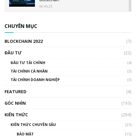
00:45:25
CBDC là gì? Tổng quan về CBDC? Tại sao
ngân hàng trung ương lại quan trọng? | Phổ
CHUYÊN MỤC
cập Blockchain
00:04:38
BLOCKCHAIN 2022
(7)
Triển vọng nào cho Bitcoin. Thị trường liệu có
uptrend trong năm 2023? | Phổ cập
ĐẦU TƯ
(22)
Blockchain
ĐẦU TƯ TÀI CHÍNH
(4)
00:02:14
TÀI CHÍNH CÁ NHÂN
(3)
Nhìn lại năm 2022: Những sự kiện ảnh hưởng
TÀI CHÍNH DOANH NGHIỆP
đến hệ sinh thái tiền mã hoá | Phổ cập
(3)
Blockchain
FEATURED
(4)
00:15:29
GÓC NHÌN
Nhìn lại năm 2022: Những nhân vật ảnh
(193)
hưởng nhất hệ sinh thái tiền mã hoá | Phổ
cập Blockchain
KIẾN THỨC
(294)
00:16:07
KIẾN THỨC CHUYÊN SÂU
(23)
Talkshow 27: Ranh giới giữa tầm ảnh hưởng
BẢO MẬT
(15)