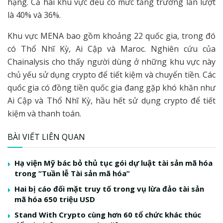
hạng. Cả hai khu vực đều có mức tăng trưởng lần lượt
là 40% và 36%.
Khu vực MENA bao gồm khoảng 22 quốc gia, trong đó
có Thổ Nhĩ Kỳ, Ai Cập và Maroc. Nghiên cứu của
Chainalysis cho thấy người dùng ở những khu vực này
chủ yếu sử dụng crypto để tiết kiệm và chuyển tiền. Các
quốc gia có đồng tiền quốc gia đang gặp khó khăn như
Ai Cập và Thổ Nhĩ Kỳ, hầu hết sử dụng crypto để tiết
kiệm và thanh toán.
BÀI VIẾT LIÊN QUAN
Hạ viện Mỹ bác bỏ thủ tục gói dự luật tài sản mã hóa
trong “Tuần lễ Tài sản mã hóa”
Hai bị cáo đối mặt truy tố trong vụ lừa đảo tài sản
mã hóa 650 triệu USD
Stand With Crypto cùng hơn 60 tổ chức khác thúc