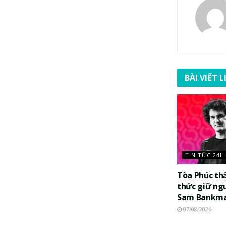
BÀI VIẾT 
TIN TỨC 24H
Tòa Phúc th
thức giữ ng
Sam Bankma
07/08/2026