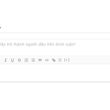
{}
[+]