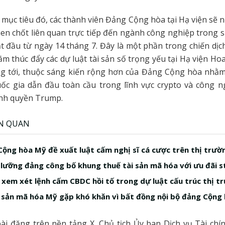
 mục tiêu đó, các thành viên Đảng Cộng hòa tại Hạ viện sẽ nỗ
hen chốt liên quan trực tiếp đến ngành công nghiệp trong 
ắt đầu từ ngày 14 tháng 7. Đây là một phần trong chiến dịc
m thúc đẩy các dự luật tài sản số trọng yếu tại Hạ viện Hoa
ng tới, thuộc sáng kiến rộng hơn của Đảng Cộng hòa nhằ
ốc gia dẫn đầu toàn cầu trong lĩnh vực crypto và công n
ính quyền Trump.
ÊN QUAN
 Cộng hòa Mỹ đề xuất luật cấm nghị sĩ cá cược trên thị trư
 lưỡng đảng công bố khung thuế tài sản mã hóa với ưu đãi s
 xem xét lệnh cấm CBDC hồi tố trong dự luật cấu trúc thị t
i sản mã hóa Mỹ gặp khó khăn vì bất đồng nội bộ đảng Cộng
i đăng trên nền tảng X, Chủ tịch Ủy ban Dịch vụ Tài chí