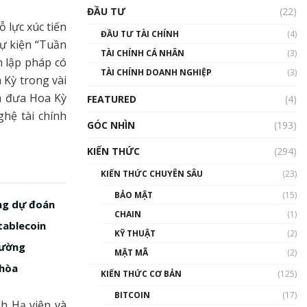
Triển vọng nào cho
ĐẦU TƯ
(22)
Bitcoin. Thị trường liệu có
 lực xúc tiến
uptrend trong năm 2023? |
ĐẦU TƯ TÀI CHÍNH
(4)
Phổ cập Blockchain
sự kiện “Tuần
TÀI CHÍNH CÁ NHÂN
(3)
00:02:14
h lập pháp có
TÀI CHÍNH DOANH NGHIỆP
(3)
Nhìn lại năm 2022: Những
 Kỳ trong vài
sự kiện ảnh hưởng đến hệ
m đưa Hoa Kỳ
FEATURED
(4)
sinh thái tiền mã hoá |
ghệ tài chính
Phổ cập Blockchain
GÓC NHÌN
(193)
00:15:29
KIẾN THỨC
(294)
Nhìn lại năm 2022: Những
nhân vật ảnh hưởng nhất
KIẾN THỨC CHUYÊN SÂU
(23)
hệ sinh thái tiền mã hoá |
Phổ cập Blockchain
BẢO MẬT
(15)
ờng dự đoán
00:16:07
CHAIN
(1)
tablecoin
Talkshow 27: Ranh giới
KỸ THUẬT
(2)
giữa tầm ảnh hưởng và sự
rường
MẬT MÃ
(2)
thao túng giá | Phổ cập
 hòa
Blockchain
KIẾN THỨC CƠ BẢN
(125)
01:35:05
BITCOIN
(17)
nh Hạ viện và