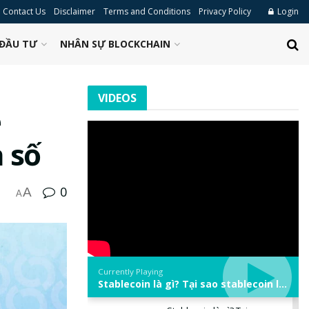
Contact Us
Disclaimer
Terms and Conditions
Privacy Policy
Login
ĐẦU TƯ
NHÂN SỰ BLOCKCHAIN
VIDEOS
ễ
n số
0
A
A
Currently Playing
Stablecoin là gì? Tại sao stablecoin lại quan trọng trong thị trường crypto? | Phổ cập Blockchain