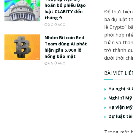
hoãn bỏ phiếu Đạo
luật CLARITY đến
Để thực hiện
tháng 9
ba dự luật t
2 GIỜ AGO
lễ Crypto” b
phối hợp nhằ
Nhóm Bitcoin Red
tuần và thá
Team dùng AI phát
hiện gần 5.000 lỗ
trở thành qu
hổng bảo mật
dưới thời ch
6 GIỜ AGO
BÀI VIẾT LI
Hạ nghị sĩ
Nghị sĩ Mỹ
Hạ viện Mỹ
Dự luật tà
Trong một bà