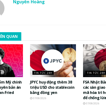
Nguyễn Hoàng
LIÊN QUAN
TIN TỨC 24H
TIN TỨC 24H
ẩm Mỹ chính
JPYC huy động thêm 38
FSA Nhật Bả
uyên bản án
triệu USD cho stablecoin
các sàn giao 
n-Fried
bằng đồng yen
mã hóa trì h
để chống lừ
07/08/2026
07/08/2026