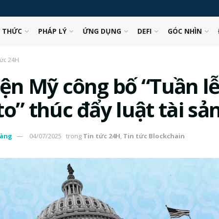
N THỨC
PHÁP LÝ
ỨNG DỤNG
DEFI
GÓC NHÌN
tức 24H
iện Mỹ công bố “Tuần l
o” thúc đẩy luật tài sả
àng
04/07/2025
trong
Tin tức 24H
,
Tin tức Blockchain