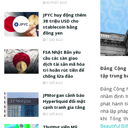
45 PHÚT AGO
JPYC huy động thêm
38 triệu USD cho
stablecoin bằng
đồng yen
1 GIỜ AGO
FSA Nhật Bản yêu
cầu các sàn giao
dịch tài sản mã hóa
Đảng Cộng h
trì hoãn rút tiền để
tập trung ba
chống lừa đảo
1 GIỜ AGO
Đảng Cộng hò
JPMorgan cảnh báo
nhằm định h
Hyperliquid đối mặt
phát hành t
cạnh tranh gia tăng
nhà lập pháp
2 GIỜ AGO
khi Tổng t
Beautiful Bill
Thượng viện Mỹ