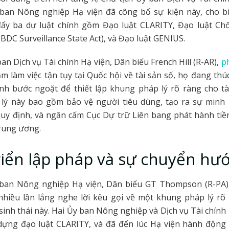
 ban Nông nghiệp Hạ viện đã công bố sự kiện này, cho bi
đẩy ba dự luật chính gồm Đạo luật CLARITY, Đạo luật Ch
BDC Surveillance State Act), và Đạo luật GENIUS.
an Dịch vụ Tài chính Hạ viện, Dân biểu French Hill (R-AR),
p
m làm việc tận tụy tại Quốc hội về tài sản số, họ đang thú
nh bước ngoặt để thiết lập khung pháp lý rõ ràng cho tà
lý này bao gồm bảo vệ người tiêu dùng, tạo ra sự minh 
uy định, và ngăn cấm Cục Dự trữ Liên bang phát hành tiề
rung ương.
riển lập pháp và sự chuyển hư
 ban Nông nghiệp Hạ viện, Dân biểu GT Thompson (R-PA
nhiều lần lắng nghe lời kêu gọi về một khung pháp lý rõ 
sinh thái này. Hai Ủy ban Nông nghiệp và Dịch vụ Tài chính
dựng đạo luật CLARITY, và đã đến lúc Hạ viện hành động 