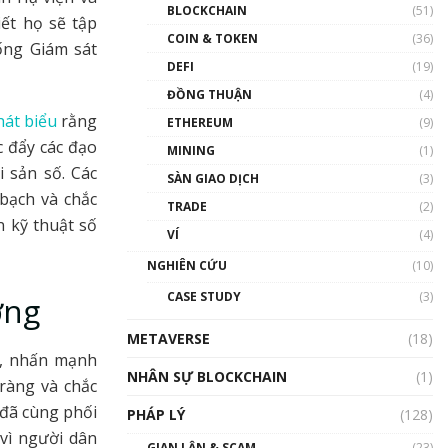
Nhân sự tương lại ngành
BLOCKCHAIN
(51)
Blockchain Việt Nam | Phổ
ết họ sẽ tập
cập Blockchain
COIN & TOKEN
(36)
ống Giám sát
00:43:47
DEFI
(19)
ĐỒNG THUẬN
(4)
Blockchain đang được ứng
dụng ở Việt Nam như thể
hát biểu
rằng
ETHEREUM
(9)
nào?
c đẩy các đạo
MINING
(1)
00:39:31
i sản số. Các
SÀN GIAO DỊCH
(3)
Chìa khóa mở lối cơ hội
bạch và chắc
TRADE
(2)
trước các quĩ đầu tư | Phổ
n kỹ thuật số
cập Blockchain
VÍ
(4)
00:35:11
NGHIÊN CỨU
(10)
Talkshow 20: Biến động
CASE STUDY
(3)
ớng
giá của tài sản truyền
thống & Crypto qua các
METAVERSE
cuộc chiến | Phổ cập
(18)
Blockchain
), nhấn mạnh
NHÂN SỰ BLOCKCHAIN
(1)
01:34:46
ràng và chắc
 đã cùng phối
PHÁP LÝ
(128)
Talkshow 19: GameFi Việt
Nam – Báo động đỏ
vì người dân
GIAN LẬN & SCAM
(23)