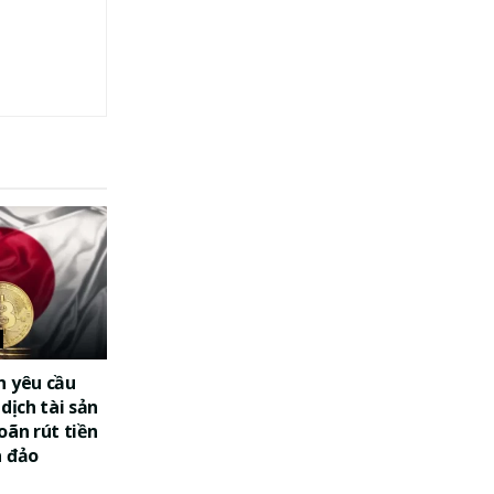
n yêu cầu
dịch tài sản
oãn rút tiền
a đảo