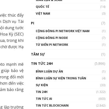
01:24:45
QUỐC TẾ
(14)
Talkshow18: Làn sóng tài
VIỆT NAM
(3)
việc thúc đẩy
năng Việt trở về từ Silicon
Valley - Sức bật mới cho
 Dịch vụ Tài
PI
(7)
Việt Nam
nội dung tước
01:32:59
CỘNG ĐỒNG PI NETWORK VIỆT NAM
(1)
Hoa Kỳ (SEC)
CỘNG ĐỒNG PI NODE
(7)
ua, trong khi
Talkshow17: Mùa đông
TỪ ĐIỂN PI NETWORK
Crypto – Chiếc khăn gió ấm
(1)
 chờ được Hạ
01:40:40
TÂM SỰ
(1)
Talkshow 16: Làn sóng số
TIN TỨC 24H
(5.866)
ypto mạnh mẽ
tại Việt Nam và thế giới
ẽ giúp bảo vệ
01:49:30
BÌNH LUẬN DỰ ÁN
(1)
trong đổi mới
BÌNH LUẬN SỰ KIỆN TRONG TUẦN
(4)
Talkshow 14: MemeCoin –
hơn đến việc
Trò đùa tỷ đô
SỰ KIỆN
(33)
#phocapblockchain #PCB
 đảm bảo rằng
TIN 24H
(1.322)
#meme
TIN TỨC AI
(603)
01:29:26
TIN TỨC BLOCKCHAIN
(2.842)
ng lập trường