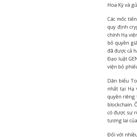
Hoa Kỳ và gử
Các mốc tiến
quy định cr
chính Hạ việ
bỏ quyền gi
đã được cả h
Đạo luật GE
viện bỏ phiế
Dân biểu To
nhất tại Hạ 
quyền riêng 
blockchain.
có được sự r
tương lai của
Đối với nhiề