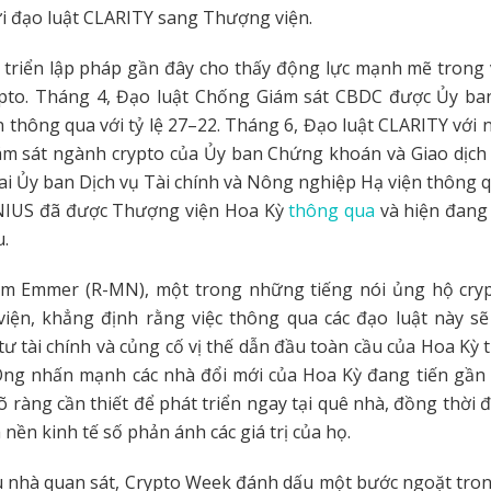
i đạo luật CLARITY sang Thượng viện.
 triển lập pháp gần đây cho thấy động lực mạnh mẽ trong 
ypto. Tháng 4, Đạo luật Chống Giám sát CBDC được Ủy ban
n thông qua với tỷ lệ 27–22. Tháng 6, Đạo luật CLARITY với 
ám sát ngành crypto của Ủy ban Chứng khoán và Giao dịch 
ai Ủy ban Dịch vụ Tài chính và Nông nghiệp Hạ viện thông q
NIUS đã được Thượng viện Hoa Kỳ
thông qua
và hiện đang
u.
m Emmer (R-MN), một trong những tiếng nói ủng hộ cr
viện, khẳng định rằng việc thông qua các đạo luật này s
tư tài chính và củng cố vị thế dẫn đầu toàn cầu của Hoa Kỳ 
 Ông nhấn mạnh các nhà đổi mới của Hoa Kỳ đang tiến gần 
õ ràng cần thiết để phát triển ngay tại quê nhà, đồng thời
 nền kinh tế số phản ánh các giá trị của họ.
u nhà quan sát, Crypto Week đánh dấu một bước ngoặt tro