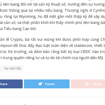
ủ liên bang đối với tài sản kỹ thuật số, hướng đến sự tương
được thông qua tại nhiều tiểu bang. Thượng nghị sĩ Cynth
ểu rằng tại Wyoming, họ đã mất gần một thập kỷ để xây d
tài sản số, và thật phấn khởi khi thấy chính phủ liên bang bắ
a Tiểu bang Cao bồi.
n lễ Crypto, bà rất vui mừng khi được phối hợp cùng Chủ
mpson để thúc đẩy đạo luật toàn diện về stablecoin, thiết l
trúc thị trường, và đảm bảo rằng bất kỳ loại CBDC nào tr
n trọng quyền riêng tư và tự do tài chính của người dân Mỹ.
hạ viện Mỹ
Share
Tweet
Share