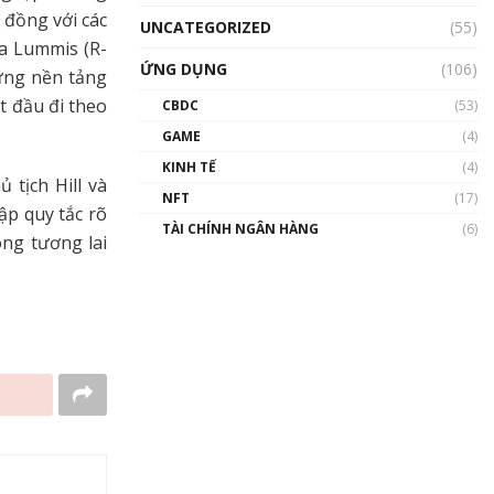
 đồng với các
UNCATEGORIZED
(55)
ia Lummis (R-
ỨNG DỤNG
(106)
ựng nền tảng
t đầu đi theo
CBDC
(53)
GAME
(4)
KINH TẾ
(4)
 tịch Hill và
NFT
(17)
ập quy tắc rõ
TÀI CHÍNH NGÂN HÀNG
(6)
ong tương lai