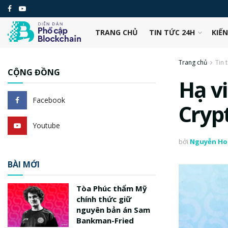
TRANG CHỦ
TIN TỨC 24H
KIẾ
Trang chủ
Tin 
CỘNG ĐỒNG
Hạ v
Facebook
Crypt
Youtube
bởi
Nguyễn Ho
BÀI MỚI
Tòa Phúc thẩm Mỹ
chính thức giữ
nguyên bản án Sam
Bankman-Fried