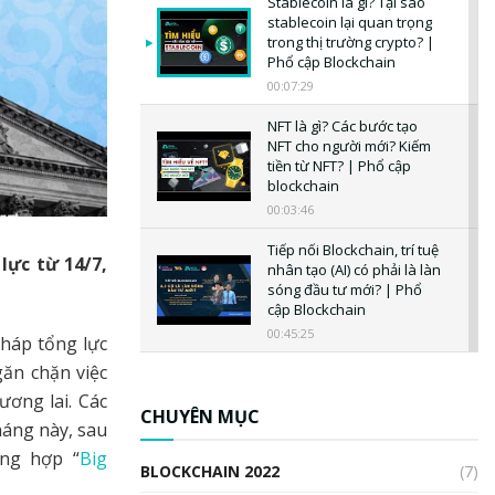
Stablecoin là gì? Tại sao
stablecoin lại quan trọng
trong thị trường crypto? |
Phổ cập Blockchain
00:07:29
NFT là gì? Các bước tạo
NFT cho người mới? Kiếm
tiền từ NFT? | Phổ cập
blockchain
00:03:46
Tiếp nối Blockchain, trí tuệ
lực từ 14/7,
nhân tạo (AI) có phải là làn
sóng đầu tư mới? | Phổ
cập Blockchain
00:45:25
pháp tổng lực
ăn chặn việc
CBDC là gì? Tổng quan về
CBDC? Tại sao ngân hàng
ơng lai. Các
trung ương lại quan trọng?
CHUYÊN MỤC
háng này, sau
| Phổ cập Blockchain
ng hợp “
Big
00:04:38
BLOCKCHAIN 2022
(7)