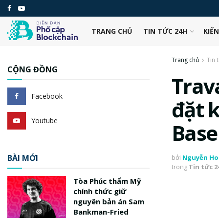
TRANG CHỦ
TIN TỨC 24H
KIẾ
Trang chủ
Tin 
CỘNG ĐỒNG
Trav
Facebook
đặt 
Youtube
Base
BÀI MỚI
bởi
Nguyễn Ho
trong
Tin tức 
Tòa Phúc thẩm Mỹ
chính thức giữ
nguyên bản án Sam
Bankman-Fried