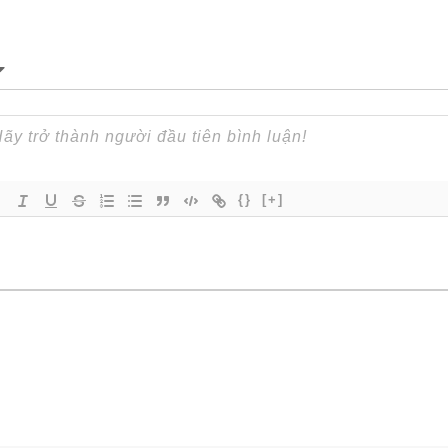
{}
[+]