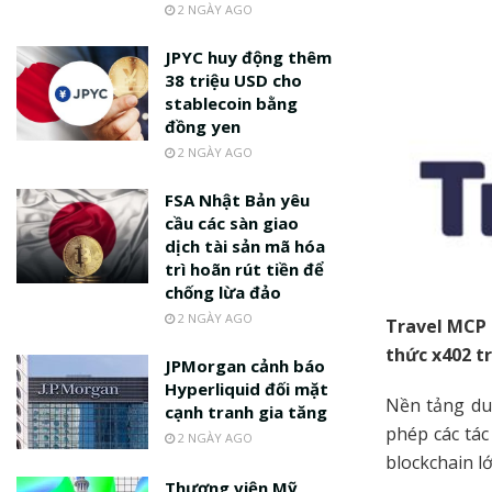
2 NGÀY AGO
JPYC huy động thêm
38 triệu USD cho
stablecoin bằng
đồng yen
2 NGÀY AGO
FSA Nhật Bản yêu
cầu các sàn giao
dịch tài sản mã hóa
trì hoãn rút tiền để
chống lừa đảo
2 NGÀY AGO
Travel MCP 
thức x402 tr
JPMorgan cảnh báo
Hyperliquid đối mặt
Nền tảng du
cạnh tranh gia tăng
phép các tá
2 NGÀY AGO
blockchain l
Thượng viện Mỹ