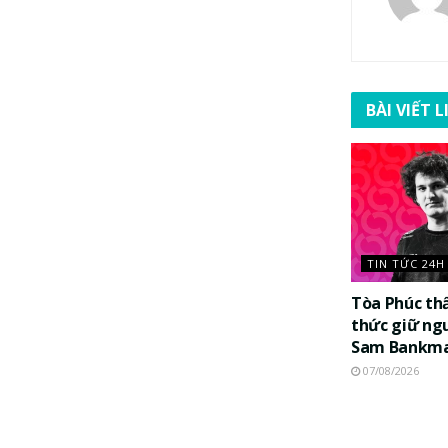
BÀI VIẾT 
TIN TỨC 24H
Tòa Phúc th
thức giữ ng
Sam Bankma
07/08/2026