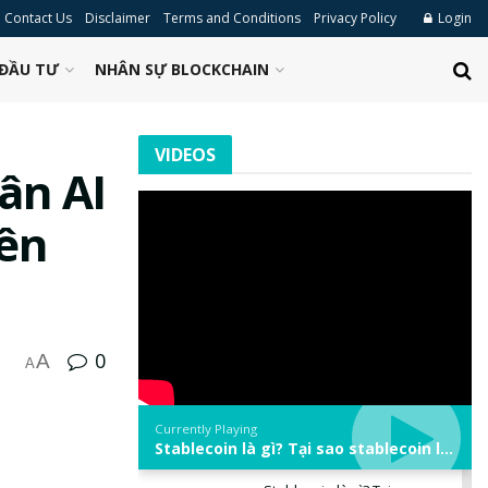
Contact Us
Disclaimer
Terms and Conditions
Privacy Policy
Login
ĐẦU TƯ
NHÂN SỰ BLOCKCHAIN
VIDEOS
ân AI
rên
0
A
A
Currently Playing
Stablecoin là gì? Tại sao stablecoin lại quan trọng trong thị trường crypto? | Phổ cập Blockchain