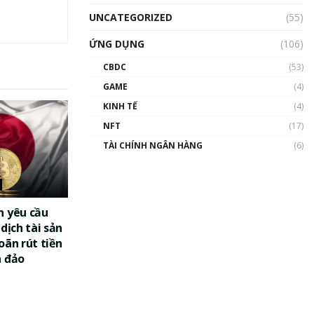
UNCATEGORIZED
(55)
ỨNG DỤNG
(106)
CBDC
(53)
GAME
(4)
KINH TẾ
(4)
NFT
(17)
TÀI CHÍNH NGÂN HÀNG
(6)
n yêu cầu
dịch tài sản
oãn rút tiền
a đảo