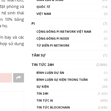
từ Marriott,
01:24:45
 đặt phòng và
QUỐC TẾ
(14)
Talkshow18: Làn sóng tài
hệ sinh thái
VIỆT NAM
(3)
năng Việt trở về từ Silicon
iền 10% bằng
Valley - Sức bật mới cho
PI
(7)
a họ.
Việt Nam
01:32:59
CỘNG ĐỒNG PI NETWORK VIỆT NAM
(1)
n bay và các
CỘNG ĐỒNG PI NODE
(7)
Talkshow17: Mùa đông
g hợp sử dụng
TỪ ĐIỂN PI NETWORK
Crypto – Chiếc khăn gió ấm
(1)
01:40:40
TÂM SỰ
(1)
Talkshow 16: Làn sóng số
TIN TỨC 24H
(5.866)
tại Việt Nam và thế giới
01:49:30
BÌNH LUẬN DỰ ÁN
(1)
BÌNH LUẬN SỰ KIỆN TRONG TUẦN
(4)
Talkshow 14: MemeCoin –
Trò đùa tỷ đô
SỰ KIỆN
(33)
#phocapblockchain #PCB
TIN 24H
(1.322)
#meme
TIN TỨC AI
(603)
01:29:26
TIN TỨC BLOCKCHAIN
(2.842)