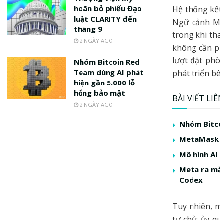
hoãn bỏ phiếu Đạo
Hệ thống kết
luật CLARITY đến
Ngữ cảnh Mô
tháng 9
trong khi th
2 NGÀY AGO
không cần ph
lượt đặt ph
Nhóm Bitcoin Red
Team dùng AI phát
phát triển bê
hiện gần 5.000 lỗ
hổng bảo mật
BÀI VIẾT LI
2 NGÀY AGO
Nhóm Bitco
MetaMask r
Mô hình AI
Meta ra mắ
Codex
Tuy nhiên, 
tự chủ: ủy q