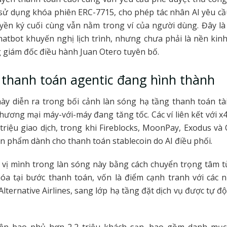
a sử dụng khóa phiên ERC-7715, cho phép tác nhân AI yêu c
yền ký cuối cùng vẫn nằm trong ví của người dùng. Đây là
hatbot khuyến nghị lịch trình, nhưng chưa phải là nền kinh 
giám đốc điều hành Juan Otero tuyên bố.
 thanh toán agentic đang hình thành
ày diễn ra trong bối cảnh làn sóng hạ tầng thanh toán t
ương mại máy-với-máy đang tăng tốc. Các ví liên kết với x
triệu giao dịch, trong khi Fireblocks, MoonPay, Exodus và
ản phẩm dành cho thanh toán stablecoin do AI điều phối.
 vị mình trong làn sóng này bằng cách chuyển trọng tâm 
hóa tại bước thanh toán, vốn là điểm cạnh tranh với các 
 Alternative Airlines, sang lớp hạ tầng đặt dịch vụ được tự 