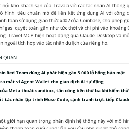
 nối kho khách sạn của Travala với các tác nhân AI thông 
 hình, tiêu chuẩn mở để liên kết ứng dụng AI với công c
anh toán sử dụng giao thức x402 của Coinbase, cho phép gi
í gas, quyết toán gần như tức thời và chi phí vào khoảng
òng. Travel MCP hiện hoạt động qua Claude Desktop và mở
n ngoài tích hợp vào tác nhân du lịch của riêng họ.
ÊN QUAN
in Red Team dùng AI phát hiện gần 5.000 lỗ hổng bảo mật
a mắt ví Agent Wallet cho giao dịch AI tự động
 của Meta thoát sandbox, tấn công bên thứ ba khi kiểm thử
t tác nhân lập trình Muse Code, cạnh tranh trực tiếp Claud
một giới hạn quan trọng phân định hệ thống này với mô hì
uyền thanh toán cuối cùng vẫn yêu cầu phê duyệt thủ côn