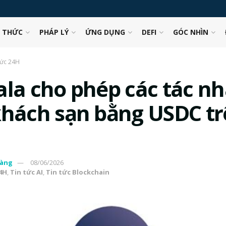
N THỨC
PHÁP LÝ
ỨNG DỤNG
DEFI
GÓC NHÌN
tức 24H
ala cho phép các tác nh
khách sạn bằng USDC t
àng
08/06/2026
24H
,
Tin tức AI
,
Tin tức Blockchain