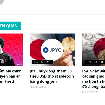
LIÊN QUAN
TIN TỨC 24H
TIN TỨC 24H
ẩm Mỹ chính
JPYC huy động thêm 38
FSA Nhật Bả
uyên bản án
triệu USD cho stablecoin
các sàn giao 
n-Fried
bằng đồng yen
mã hóa trì h
để chống lừ
07/08/2026
07/08/2026