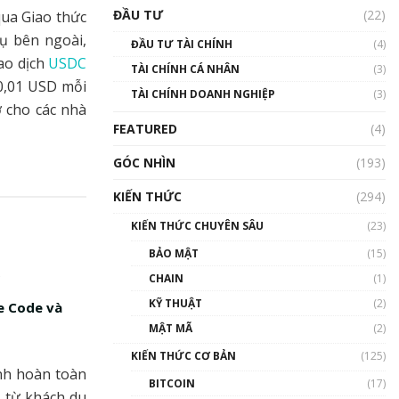
Triển vọng nào cho
ĐẦU TƯ
(22)
qua Giao thức
Bitcoin. Thị trường liệu có
uptrend trong năm 2023? |
ụ bên ngoài,
ĐẦU TƯ TÀI CHÍNH
(4)
Phổ cập Blockchain
ao dịch
USDC
TÀI CHÍNH CÁ NHÂN
(3)
00:02:14
 0,01 USD mỗi
TÀI CHÍNH DOANH NGHIỆP
(3)
Nhìn lại năm 2022: Những
 cho các nhà
sự kiện ảnh hưởng đến hệ
FEATURED
(4)
sinh thái tiền mã hoá |
Phổ cập Blockchain
GÓC NHÌN
(193)
00:15:29
KIẾN THỨC
(294)
Nhìn lại năm 2022: Những
nhân vật ảnh hưởng nhất
KIẾN THỨC CHUYÊN SÂU
(23)
hệ sinh thái tiền mã hoá |
Phổ cập Blockchain
BẢO MẬT
(15)
00:16:07
CHAIN
(1)
Talkshow 27: Ranh giới
KỸ THUẬT
(2)
e Code và
giữa tầm ảnh hưởng và sự
MẬT MÃ
(2)
thao túng giá | Phổ cập
Blockchain
KIẾN THỨC CƠ BẢN
(125)
01:35:05
nh hoàn toàn
BITCOIN
(17)
g từ khách du