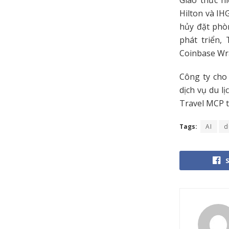
Giao thức h
Hilton và IH
hủy đặt phò
phát triển,
Coinbase Wra
Công ty cho
dịch vụ du l
Travel MCP t
Tags:
AI
d