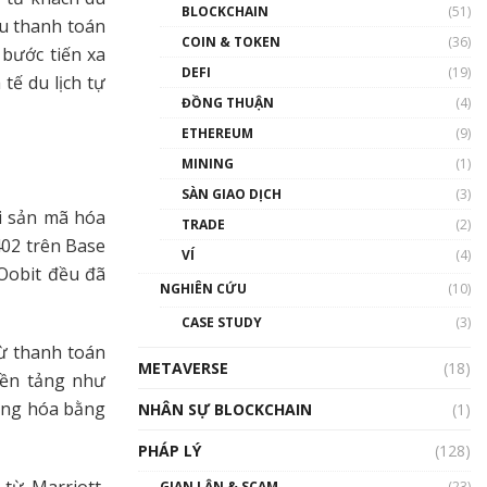
Nhân sự tương lại ngành
BLOCKCHAIN
(51)
Blockchain Việt Nam | Phổ
ầu thanh toán
cập Blockchain
COIN & TOKEN
(36)
 bước tiến xa
00:43:47
DEFI
(19)
tế du lịch tự
ĐỒNG THUẬN
(4)
Blockchain đang được ứng
dụng ở Việt Nam như thể
ETHEREUM
(9)
nào?
MINING
(1)
00:39:31
SÀN GIAO DỊCH
(3)
Chìa khóa mở lối cơ hội
ài sản mã hóa
TRADE
(2)
trước các quĩ đầu tư | Phổ
402 trên Base
cập Blockchain
VÍ
(4)
00:35:11
 Oobit đều đã
NGHIÊN CỨU
(10)
Talkshow 20: Biến động
CASE STUDY
(3)
giá của tài sản truyền
thống & Crypto qua các
từ thanh toán
METAVERSE
cuộc chiến | Phổ cập
(18)
nền tảng như
Blockchain
động hóa bằng
NHÂN SỰ BLOCKCHAIN
(1)
01:34:46
PHÁP LÝ
(128)
Talkshow 19: GameFi Việt
Nam – Báo động đỏ
GIAN LẬN & SCAM
(23)