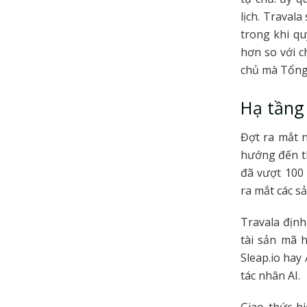
lịch. Traval
trong khi qu
hơn so với c
chủ mà Tổng 
Hạ tầng
Đợt ra mắt n
hướng đến th
đã vượt 100 
ra mắt các s
Travala định
tài sản mã 
Sleap.io hay
tác nhân AI.