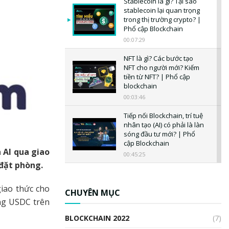
Stablecoin là gì? Tại sao
stablecoin lại quan trọng
trong thị trường crypto? |
Phổ cập Blockchain
00:07:29
NFT là gì? Các bước tạo
NFT cho người mới? Kiếm
tiền từ NFT? | Phổ cập
blockchain
00:03:46
Tiếp nối Blockchain, trí tuệ
nhân tạo (AI) có phải là làn
sóng đầu tư mới? | Phổ
cập Blockchain
 AI qua giao
00:45:25
 đặt phòng.
CBDC là gì? Tổng quan về
CBDC? Tại sao ngân hàng
iao thức cho
trung ương lại quan trọng?
CHUYÊN MỤC
| Phổ cập Blockchain
ng USDC trên
00:04:38
BLOCKCHAIN 2022
(7)