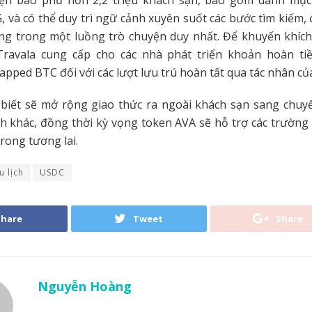
iện bao phủ hơn 2,2 triệu khách sạn, bao gồm danh mục 
G, và có thể duy trì ngữ cảnh xuyên suốt các bước tìm kiếm,
ng trong một luồng trò chuyện duy nhất. Để khuyến khích 
 Travala cung cấp cho các nhà phát triển khoản hoàn t
pped BTC đối với các lượt lưu trú hoàn tất qua tác nhân củ
 biết sẽ mở rộng giao thức ra ngoài khách sạn sang chuyế
ịch khác, đồng thời kỳ vọng token AVA sẽ hỗ trợ các trườn
rong tương lai.
u lịch
USDC
Share
Tweet
Share
Nguyễn Hoàng