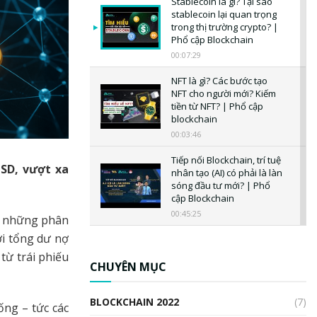
Stablecoin là gì? Tại sao
stablecoin lại quan trọng
trong thị trường crypto? |
Phổ cập Blockchain
00:07:29
NFT là gì? Các bước tạo
NFT cho người mới? Kiếm
tiền từ NFT? | Phổ cập
blockchain
00:03:46
Tiếp nối Blockchain, trí tuệ
USD, vượt xa
nhân tạo (AI) có phải là làn
sóng đầu tư mới? | Phổ
cập Blockchain
00:45:25
g những phân
với tổng dư nợ
CBDC là gì? Tổng quan về
CBDC? Tại sao ngân hàng
từ trái phiếu
trung ương lại quan trọng?
CHUYÊN MỤC
| Phổ cập Blockchain
00:04:38
BLOCKCHAIN 2022
(7)
ống – tức các