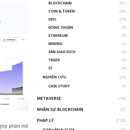
Nhân sự tương lại ngành
BLOCKCHAIN
(51)
Blockchain Việt Nam | Phổ
cập Blockchain
COIN & TOKEN
(36)
00:43:47
DEFI
(19)
ĐỒNG THUẬN
(4)
Blockchain đang được ứng
dụng ở Việt Nam như thể
ETHEREUM
(9)
nào?
MINING
(1)
00:39:31
SÀN GIAO DỊCH
(3)
Chìa khóa mở lối cơ hội
TRADE
(2)
trước các quĩ đầu tư | Phổ
cập Blockchain
VÍ
(4)
00:35:11
NGHIÊN CỨU
(10)
Talkshow 20: Biến động
CASE STUDY
(3)
giá của tài sản truyền
thống & Crypto qua các
METAVERSE
cuộc chiến | Phổ cập
(18)
Blockchain
NHÂN SỰ BLOCKCHAIN
(1)
01:34:46
PHÁP LÝ
(128)
Talkshow 19: GameFi Việt
i góp phần mở
Nam – Báo động đỏ
GIAN LẬN & SCAM
(23)