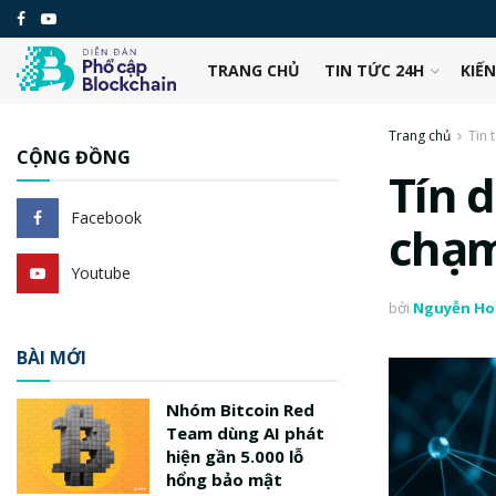
TRANG CHỦ
TIN TỨC 24H
KIẾ
Trang chủ
Tin 
CỘNG ĐỒNG
Tín 
Facebook
chạm
Youtube
bởi
Nguyễn Ho
BÀI MỚI
Nhóm Bitcoin Red
Team dùng AI phát
hiện gần 5.000 lỗ
hổng bảo mật