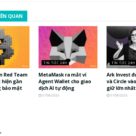
LIÊN QUAN
TIN TỨC 24H
TIN TỨC 24H
in Red Team
MetaMask ra mắt ví
Ark Invest 
 hiện gần
Agent Wallet cho giao
và Circle và
g bảo mật
dịch AI tự động
giữ lớn nhất
07/08/2026
07/08/2026