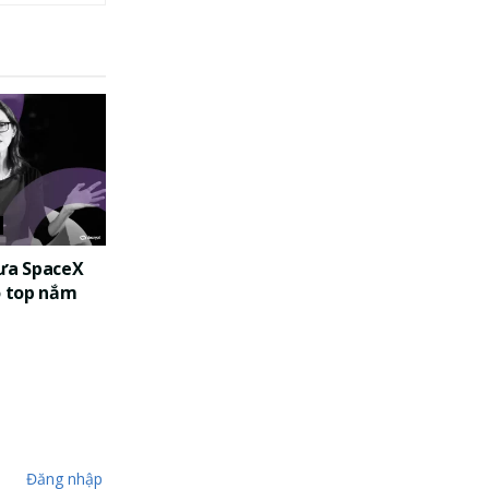
đưa SpaceX
o top nắm
Đăng nhập