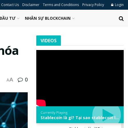
Contact Us
Disclaimer
Terms and Conditions
Privacy Policy
Login
ĐẦU TƯ
NHÂN SỰ BLOCKCHAIN
VIDEOS
hóa
0
A
A
Currently Playing
Stablecoin là gì? Tại sao stablecoin lại quan trọng trong thị trường crypto? | Phổ cập Blockchain