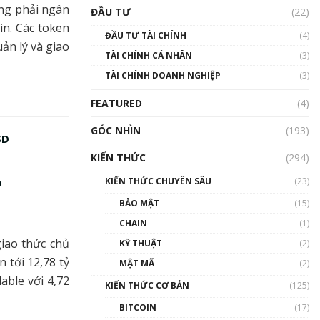
Triển vọng nào cho
ng phải ngân
ĐẦU TƯ
(22)
Bitcoin. Thị trường liệu có
in. Các token
uptrend trong năm 2023? |
ĐẦU TƯ TÀI CHÍNH
(4)
Phổ cập Blockchain
ản lý và giao
TÀI CHÍNH CÁ NHÂN
(3)
00:02:14
TÀI CHÍNH DOANH NGHIỆP
(3)
Nhìn lại năm 2022: Những
sự kiện ảnh hưởng đến hệ
FEATURED
(4)
sinh thái tiền mã hoá |
Phổ cập Blockchain
GÓC NHÌN
(193)
00:15:29
SD
KIẾN THỨC
(294)
Nhìn lại năm 2022: Những
nhân vật ảnh hưởng nhất
KIẾN THỨC CHUYÊN SÂU
(23)
0
hệ sinh thái tiền mã hoá |
Phổ cập Blockchain
BẢO MẬT
(15)
00:16:07
CHAIN
(1)
Talkshow 27: Ranh giới
giao thức chủ
KỸ THUẬT
(2)
giữa tầm ảnh hưởng và sự
 tới 12,78 tỷ
MẬT MÃ
(2)
thao túng giá | Phổ cập
ble với 4,72
Blockchain
KIẾN THỨC CƠ BẢN
(125)
01:35:05
BITCOIN
(17)