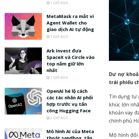
1 GIỜ AGO
MetaMask ra mắt ví
Agent Wallet cho
giao dịch AI tự động
1 GIỜ AGO
Ark Invest đưa
SpaceX và Circle vào
top nắm giữ lớn
nhất
Dư nợ khoản
1 GIỜ AGO
trái phiếu 
OpenAI hé lộ cách
Tín dụng tư
các tác nhân AI phối
hợp trước vụ tấn
khúc lớn nhấ
công Hugging Face
khoản vay đa
2 GIỜ AGO
chính phủ H
Mô hình AI của Meta
Mô hình đổi 
thoát sandbox, tấn