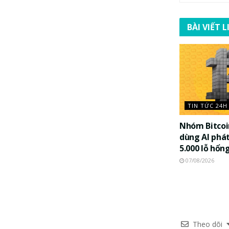
BÀI VIẾT 
TIN TỨC 24H
Nhóm Bitco
dùng AI phát
5.000 lỗ hổn
07/08/2026
Theo dõi