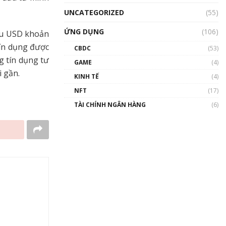
UNCATEGORIZED
(55)
ỨNG DỤNG
(106)
ệu USD khoản
ín dụng được
CBDC
(53)
g tín dụng tư
GAME
(4)
 gần.
KINH TẾ
(4)
NFT
(17)
TÀI CHÍNH NGÂN HÀNG
(6)