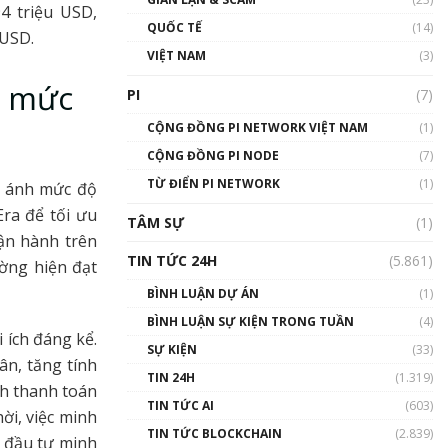
94 triệu USD,
01:24:45
QUỐC TẾ
(14)
 USD.
Talkshow18: Làn sóng tài
VIỆT NAM
(3)
năng Việt trở về từ Silicon
n mức
Valley - Sức bật mới cho
PI
(7)
Việt Nam
01:32:59
CỘNG ĐỒNG PI NETWORK VIỆT NAM
(1)
CỘNG ĐỒNG PI NODE
(7)
Talkshow17: Mùa đông
TỪ ĐIỂN PI NETWORK
Crypto – Chiếc khăn gió ấm
(1)
n ánh mức độ
01:40:40
Era để tối ưu
TÂM SỰ
(1)
ận hành trên
Talkshow 16: Làn sóng số
TIN TỨC 24H
(5.861)
ường hiện đạt
tại Việt Nam và thế giới
01:49:30
BÌNH LUẬN DỰ ÁN
(1)
BÌNH LUẬN SỰ KIỆN TRONG TUẦN
(4)
Talkshow 14: MemeCoin –
 ích đáng kể.
Trò đùa tỷ đô
SỰ KIỆN
(33)
n, tăng tính
#phocapblockchain #PCB
TIN 24H
(1.319)
#meme
nh thanh toán
TIN TỨC AI
(603)
01:29:26
ời, việc minh
TIN TỨC BLOCKCHAIN
(2.839)
g đầu tư minh