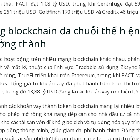
 thái. PACT đạt 1,08 tỷ USD, trong khi Centrifuge đạt 5
e 261 triệu USD, Goldfinch 170 triệu USD và Creditx 46 triệu
g blockchain đa chuỗi thể hiệ
ưởng thành
ức hoạt động trên nhiều mạng blockchain khác nhau, phả
 về mặt kỹ thuật của lĩnh vực. Tradable sử dụng Zksync 
 rộng, TrueFi triển khai trên Ethereum, trong khi PACT v
os. Tổng giá trị khoản vay đã phát hành trên toàn thị tr
D, trong đó 13,88 tỷ USD đang là các khoản vay còn hiệu lực.
nh các khoản vay thành token blockchain mang lại nhiều lợi
ho phép mở rộng khả năng tiếp cận cho nhà đầu tư cá nhâ
cho các tài sản vốn dĩ khó giao dịch và tự động hóa quy trì
p đồng thông minh, giúp giảm chi phí hành chính. Đồng th
u suất tài sản nhờ dữ liệu on-chain cũng tạo ra môi trườn