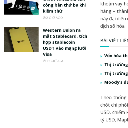
khoản vay h
công bên thứ ba khi
kiểm thử
hàng – thành
2 GIỜ AGO
này đại diện
dịch số hóa.
Western Union ra
mắt Stablecard, tích
BÀI VIẾT LI
hợp stablecoin
USDT vào mạng lưới
Visa
Vốn hóa th
19 GIỜ AGO
Thị trường
Thị trường
Moody’s đư
Theo thống 
chốt chi phố
USD, chiếm 
tỷ USD, Maple