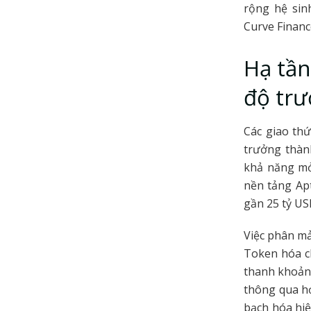
rộng hệ sinh
Curve Financ
Hạ tần
độ tr
Các giao th
trưởng thành
khả năng mở
nền tảng Apt
gần 25 tỷ US
Việc phân mả
Token hóa c
thanh khoản 
thông qua hợ
bạch hóa hiệ