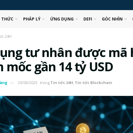
N THỨC
PHÁP LÝ
ỨNG DỤNG
DEFI
GÓC NHÌN
tức 24H
dụng tư nhân được mã 
 mốc gần 14 tỷ USD
àng
20/06/2025
trong
Tin tức 24H
,
Tin tức Blockchain