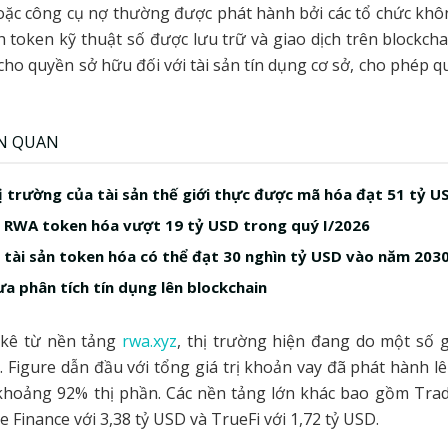
oặc công cụ nợ thường được phát hành bởi các tổ chức khô
 token kỹ thuật số được lưu trữ và giao dịch trên blockcha
 cho quyền sở hữu đối với tài sản tín dụng cơ sở, cho phép qu
ÊN QUAN
ị trường của tài sản thế giới thực được mã hóa đạt 51 tỷ U
 RWA token hóa vượt 19 tỷ USD trong quý I/2026
 tài sản token hóa có thể đạt 30 nghìn tỷ USD vào năm 203
a phân tích tín dụng lên blockchain
kê từ nền tảng
rwa.xyz
, thị trường hiện đang do một số 
i. Figure dẫn đầu với tổng giá trị khoản vay đã phát hành lên
khoảng 92% thị phần. Các nền tảng lớn khác bao gồm Trada
 Finance với 3,38 tỷ USD và TrueFi với 1,72 tỷ USD.