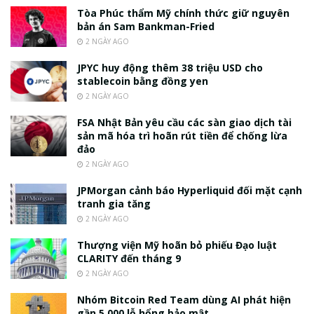
Tòa Phúc thẩm Mỹ chính thức giữ nguyên
bản án Sam Bankman-Fried
2 NGÀY AGO
JPYC huy động thêm 38 triệu USD cho
stablecoin bằng đồng yen
2 NGÀY AGO
FSA Nhật Bản yêu cầu các sàn giao dịch tài
sản mã hóa trì hoãn rút tiền để chống lừa
đảo
2 NGÀY AGO
JPMorgan cảnh báo Hyperliquid đối mặt cạnh
tranh gia tăng
2 NGÀY AGO
Thượng viện Mỹ hoãn bỏ phiếu Đạo luật
CLARITY đến tháng 9
2 NGÀY AGO
Nhóm Bitcoin Red Team dùng AI phát hiện
gần 5.000 lỗ hổng bảo mật