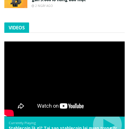
2 NGÀY AGO
VIDEOS
Currently Playing
Stablecoin là gì? Tại sao stablecoin lại quan trọng trong thị trường crypto? | Phổ cập Blockchain