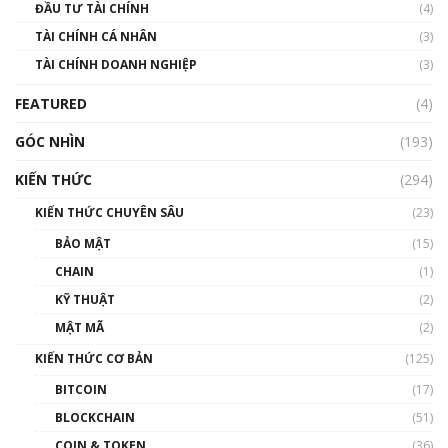
ĐẦU TƯ TÀI CHÍNH
(4)
00:02:14
TÀI CHÍNH CÁ NHÂN
(3)
Nhìn lại năm 2022: Những sự kiện ảnh hưởng
TÀI CHÍNH DOANH NGHIỆP
đến hệ sinh thái tiền mã hoá | Phổ cập
(3)
Blockchain
FEATURED
(4)
00:15:29
GÓC NHÌN
Nhìn lại năm 2022: Những nhân vật ảnh
(193)
hưởng nhất hệ sinh thái tiền mã hoá | Phổ
cập Blockchain
KIẾN THỨC
(294)
00:16:07
KIẾN THỨC CHUYÊN SÂU
(23)
Talkshow 27: Ranh giới giữa tầm ảnh hưởng
BẢO MẬT
(15)
và sự thao túng giá | Phổ cập Blockchain
CHAIN
(1)
01:35:05
KỸ THUẬT
(2)
Nhân sự tương lại ngành Blockchain Việt
MẬT MÃ
(2)
Nam | Phổ cập Blockchain
KIẾN THỨC CƠ BẢN
(125)
00:43:47
BITCOIN
(17)
Blockchain đang được ứng dụng ở Việt Nam
BLOCKCHAIN
(51)
như thể nào?
COIN & TOKEN
(36)
00:39:31