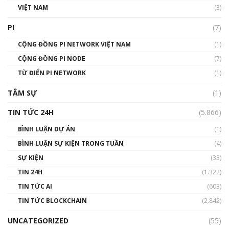
VIỆT NAM
(3)
Talkshow 16: Làn sóng số tại Việt Nam và thế
giới
PI
(7)
01:49:30
CỘNG ĐỒNG PI NETWORK VIỆT NAM
(1)
Talkshow 14: MemeCoin – Trò đùa tỷ đô
CỘNG ĐỒNG PI NODE
(7)
#phocapblockchain #PCB #meme
TỪ ĐIỂN PI NETWORK
(1)
01:29:26
TÂM SỰ
(1)
TIN TỨC 24H
(5.866)
BÌNH LUẬN DỰ ÁN
(1)
BÌNH LUẬN SỰ KIỆN TRONG TUẦN
(4)
SỰ KIỆN
(33)
TIN 24H
(1.322)
TIN TỨC AI
(603)
TIN TỨC BLOCKCHAIN
(2.842)
UNCATEGORIZED
(55)