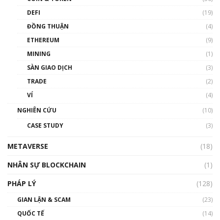
DEFI
(19)
Chìa khóa mở lối cơ hội trước các quĩ đầu tư |
ĐỒNG THUẬN
(4)
Phổ cập Blockchain
ETHEREUM
(9)
00:35:11
MINING
(1)
Talkshow 20: Biến động giá của tài sản truyền
SÀN GIAO DỊCH
(3)
thống & Crypto qua các cuộc chiến | Phổ cập
Blockchain
TRADE
(2)
01:34:46
VÍ
(4)
Talkshow 19: GameFi Việt Nam – Báo động
NGHIÊN CỨU
(10)
đỏ
CASE STUDY
(3)
01:24:45
METAVERSE
(18)
Talkshow18: Làn sóng tài năng Việt trở về từ
Silicon Valley - Sức bật mới cho Việt Nam
NHÂN SỰ BLOCKCHAIN
(1)
01:32:59
PHÁP LÝ
(128)
Talkshow17: Mùa đông Crypto – Chiếc khăn
GIAN LẬN & SCAM
gió ấm
(23)
01:40:40
QUỐC TẾ
(14)