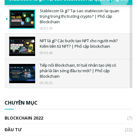
Stablecoin là gì? Tại sao stablecoin lại quan
trọng trong thị trường crypto? | Phổ cập
Blockchain
00:07:29
NFT là gì? Các bước tạo NFT cho người mới?
Kiếm tiền từ NFT? | Phổ cập blockchain
00:03:46
Tiếp nối Blockchain, trí tuệ nhân tạo (AI) có
phải là làn sóng đầu tư mới? | Phổ cập
Blockchain
00:45:25
CBDC là gì? Tổng quan về CBDC? Tại sao
ngân hàng trung ương lại quan trọng? | Phổ
CHUYÊN MỤC
cập Blockchain
00:04:38
BLOCKCHAIN 2022
(7)
Triển vọng nào cho Bitcoin. Thị trường liệu có
uptrend trong năm 2023? | Phổ cập
ĐẦU TƯ
(22)
Blockchain