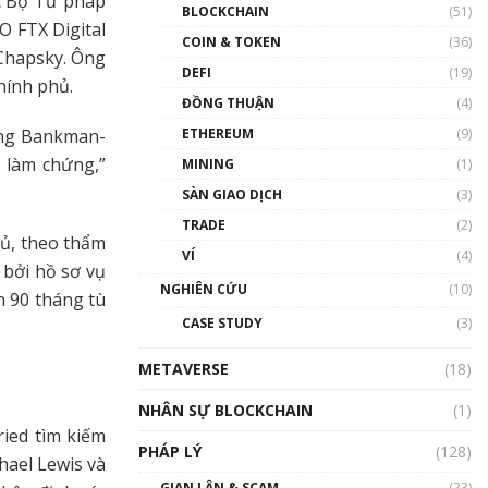
c Bộ Tư pháp
Nhân sự tương lại ngành
BLOCKCHAIN
(51)
Blockchain Việt Nam | Phổ
O FTX Digital
cập Blockchain
COIN & TOKEN
(36)
 Chapsky. Ông
00:43:47
DEFI
(19)
chính phủ.
ĐỒNG THUẬN
(4)
Blockchain đang được ứng
dụng ở Việt Nam như thể
ằng Bankman-
ETHEREUM
(9)
nào?
i làm chứng,”
MINING
(1)
00:39:31
SÀN GIAO DỊCH
(3)
Chìa khóa mở lối cơ hội
TRADE
(2)
trước các quĩ đầu tư | Phổ
hủ, theo thẩm
cập Blockchain
VÍ
(4)
 bởi hồ sơ vụ
00:35:11
NGHIÊN CỨU
(10)
n 90 tháng tù
Talkshow 20: Biến động
CASE STUDY
(3)
giá của tài sản truyền
thống & Crypto qua các
METAVERSE
cuộc chiến | Phổ cập
(18)
Blockchain
NHÂN SỰ BLOCKCHAIN
(1)
01:34:46
ied tìm kiếm
PHÁP LÝ
(128)
Talkshow 19: GameFi Việt
hael Lewis và
Nam – Báo động đỏ
GIAN LẬN & SCAM
(23)