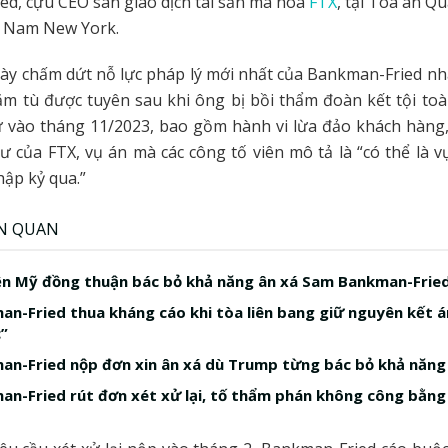
d, cựu CEO sàn giao dịch tài sản mã hóa
FTX
, tại Tòa án Q
a Nam New York.
ày chấm dứt nỗ lực pháp lý mới nhất của Bankman-Fried n
m tù được tuyên sau khi ông bị bồi thẩm đoàn kết tội to
ự vào tháng 11/2023, bao gồm hành vi lừa đảo khách hàng,
ư của FTX, vụ án mà các công tố viên mô tả là “có thể là v
hập kỷ qua.”
ÊN QUAN
n Mỹ đồng thuận bác bỏ khả năng ân xá Sam Bankman-Frie
n-Fried thua kháng cáo khi tòa liên bang giữ nguyên kết án
”
n-Fried nộp đơn xin ân xá dù Trump từng bác bỏ khả năng
n-Fried rút đơn xét xử lại, tố thẩm phán không công bằng