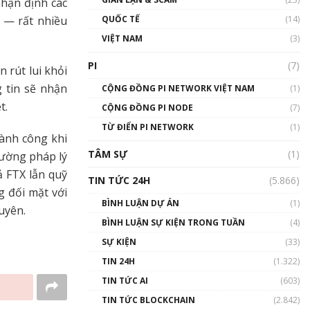
hận định các
01:24:45
y — rất nhiều
QUỐC TẾ
(14)
Talkshow18: Làn sóng tài
VIỆT NAM
(3)
năng Việt trở về từ Silicon
Valley - Sức bật mới cho
PI
(7)
 rút lui khỏi
Việt Nam
g tin sẽ nhận
01:32:59
CỘNG ĐỒNG PI NETWORK VIỆT NAM
(1)
t.
CỘNG ĐỒNG PI NODE
(7)
Talkshow17: Mùa đông
TỪ ĐIỂN PI NETWORK
Crypto – Chiếc khăn gió ấm
(1)
ành công khi
01:40:40
TÂM SỰ
(1)
đường pháp lý
ả FTX lẫn quỹ
Talkshow 16: Làn sóng số
TIN TỨC 24H
(5.866)
tại Việt Nam và thế giới
g đối mặt với
01:49:30
BÌNH LUẬN DỰ ÁN
(1)
uyên.
BÌNH LUẬN SỰ KIỆN TRONG TUẦN
(4)
Talkshow 14: MemeCoin –
Trò đùa tỷ đô
SỰ KIỆN
(33)
#phocapblockchain #PCB
TIN 24H
(1.322)
#meme
TIN TỨC AI
(603)
01:29:26
TIN TỨC BLOCKCHAIN
(2.842)