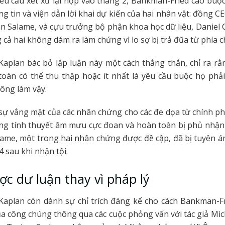
êu cầu xét xử lại nộp vào tháng 2, Bankman-Fried cáo buộ
ng tin và viện dẫn lời khai dự kiến của hai nhân vật: đồng CE
n Salame, và cựu trưởng bộ phận khoa học dữ liệu, Daniel
g cả hai không dám ra làm chứng vì lo sợ bị trả đũa từ phía 
aplan bác bỏ lập luận này một cách thẳng thắn, chỉ ra r
toàn có thể thu thập hoặc ít nhất là yêu cầu buộc họ phả
ông làm vậy.
 sự vắng mặt của các nhân chứng cho các đe dọa từ chính p
ng tính thuyết âm mưu cực đoan và hoàn toàn bị phủ nhận
lame, một trong hai nhân chứng được đề cập, đã bị tuyên á
 sau khi nhận tội.
ợc dư luận thay vì pháp lý
aplan còn dành sự chỉ trích đáng kể cho cách Bankman-Fr
a công chúng thông qua các cuộc phỏng vấn với tác giả Mic