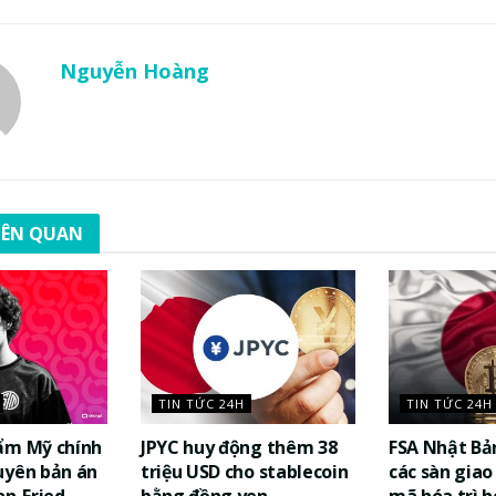
Nguyễn Hoàng
LIÊN QUAN
TIN TỨC 24H
TIN TỨC 24H
ẩm Mỹ chính
JPYC huy động thêm 38
FSA Nhật Bả
uyên bản án
triệu USD cho stablecoin
các sàn giao 
n-Fried
bằng đồng yen
mã hóa trì h