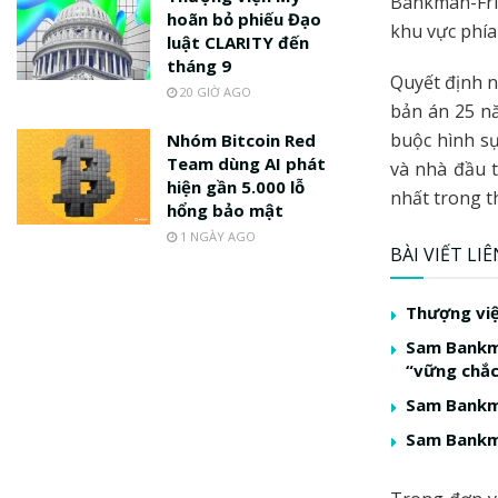
Bankman-Frie
hoãn bỏ phiếu Đạo
khu vực phí
luật CLARITY đến
tháng 9
Quyết định n
20 GIỜ AGO
bản án 25 nă
buộc hình s
Nhóm Bitcoin Red
Team dùng AI phát
và nhà đầu t
hiện gần 5.000 lỗ
nhất trong t
hổng bảo mật
1 NGÀY AGO
BÀI VIẾT LI
Thượng việ
Sam Bankma
“vững chắc
Sam Bankma
Sam Bankma