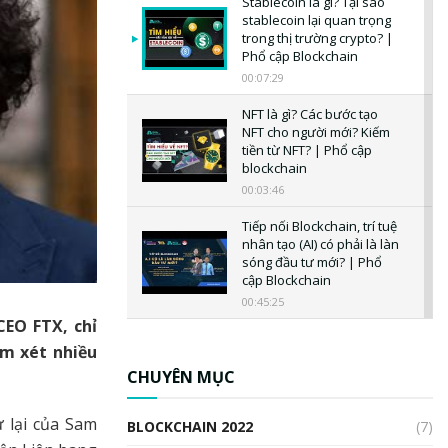
Stablecoin là gì? Tại sao
stablecoin lại quan trọng
trong thị trường crypto? |
Phổ cập Blockchain
00:07:29
NFT là gì? Các bước tạo
NFT cho người mới? Kiếm
tiền từ NFT? | Phổ cập
blockchain
00:03:46
Tiếp nối Blockchain, trí tuệ
nhân tạo (AI) có phải là làn
sóng đầu tư mới? | Phổ
cập Blockchain
00:45:25
CEO FTX, chỉ
CBDC là gì? Tổng quan về
em xét nhiều
CBDC? Tại sao ngân hàng
trung ương lại quan trọng?
CHUYÊN MỤC
| Phổ cập Blockchain
00:04:38
 lại của Sam
BLOCKCHAIN 2022
(7)