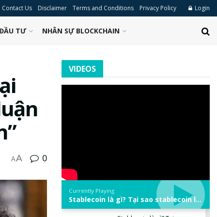
Contact Us
Disclaimer
Terms and Conditions
Privacy Policy
Login
ĐẦU TƯ
NHÂN SỰ BLOCKCHAIN
VIDEOS
ại
luận
n”
0
A
A
Currently Playing
Stablecoin là gì? Tại sao stablecoin lại quan trọng trong thị trường crypto? | Phổ cập Blockchain