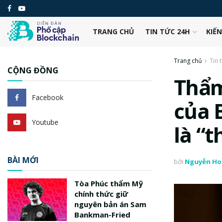
TRANG CHỦ
TIN TỨC 24H
KIẾ
Trang chủ
Tin 
CỘNG ĐỒNG
Thẩm
Facebook
của 
Youtube
là “
BÀI MỚI
bởi
Nguyễn Ho
Tòa Phúc thẩm Mỹ
chính thức giữ
nguyên bản án Sam
Bankman-Fried