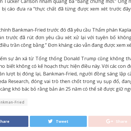
ận Tucker Carlson nhằm quảng bá “bằng chứng mới.” Ông n
 bị cáo đưa ra “thực chất đã từng được xem xét trước đâ
chính Bankman-Fried trước đó đã yêu cầu Thẩm phán Kaplan
ần trước đã rút đơn yêu cầu xét xử lại với tuyên bố khôn
điều trần công bằng.” Đơn kháng cáo vẫn đang được xem xé
kiếm sự ân xá từ Tổng thống Donald Trump cũng không th
o biết không có kế hoạch thực hiện điều này. Với các con 
 lần lượt bị đóng lại, Bankman-Fried, người đồng sáng lập c
da Research, đóng vai trò then chốt trong vụ sụp đổ, đan
 càng khó bác bỏ rằng bản án 25 năm có thể sẽ được giữ ng
nkman-Fried
Share
Tweet
Share