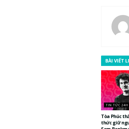
BÀI VIẾT 
TIN TỨC 24H
Tòa Phúc th
thức giữ ng
Sam Bankma