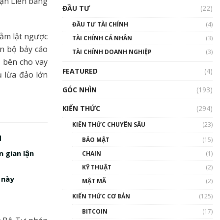
uận Liên bang
Triển vọng nào cho
ĐẦU TƯ
(22)
Bitcoin. Thị trường liệu có
uptrend trong năm 2023? |
ĐẦU TƯ TÀI CHÍNH
(4)
Phổ cập Blockchain
hằm lật ngược
TÀI CHÍNH CÁ NHÂN
(3)
00:02:14
àn bộ bảy cáo
TÀI CHÍNH DOANH NGHIỆP
(3)
Nhìn lại năm 2022: Những
 bên cho vay
sự kiện ảnh hưởng đến hệ
FEATURED
(4)
ụ lừa đảo lớn
sinh thái tiền mã hoá |
Phổ cập Blockchain
GÓC NHÌN
(193)
00:15:29
KIẾN THỨC
(294)
Nhìn lại năm 2022: Những
nhân vật ảnh hưởng nhất
KIẾN THỨC CHUYÊN SÂU
(23)
hệ sinh thái tiền mã hoá |
d
Phổ cập Blockchain
BẢO MẬT
(15)
00:16:07
 gian lận
CHAIN
(1)
Talkshow 27: Ranh giới
KỸ THUẬT
(2)
giữa tầm ảnh hưởng và sự
 này
MẬT MÃ
(2)
thao túng giá | Phổ cập
Blockchain
KIẾN THỨC CƠ BẢN
(125)
01:35:05
BITCOIN
(17)