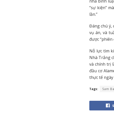
nhà bình lu
“sự kiện” mà
lần.”
Đáng chú ý, 
vụ án, và tu
được “phiên 
Nỗ lực tìm 
Nhà Trắng ch
và chính trị
đầu cơ Alame
thực tế ngày
Tags:
Sam Ba