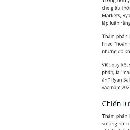
Trong đơn y
che giấu thô
Markets, Rya
lập luận rằn
Thẩm phán K
Fried “hoàn 
nhưng đã kh
Việc quy kết
phán, là “ma
án.” Ryan Sa
vào năm 2024
Chiến lư
Thẩm phán K
sự ủng hộ củ