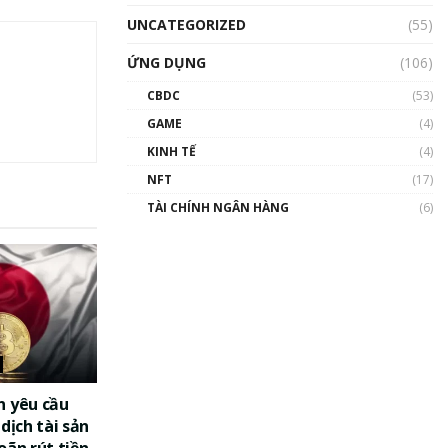
UNCATEGORIZED
(55)
ỨNG DỤNG
(106)
CBDC
(53)
GAME
(4)
KINH TẾ
(4)
NFT
(17)
TÀI CHÍNH NGÂN HÀNG
(6)
n yêu cầu
dịch tài sản
oãn rút tiền