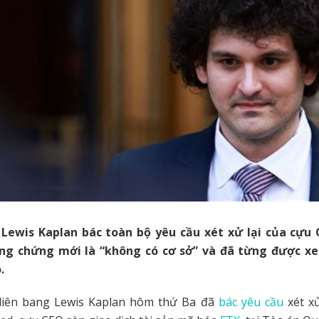
ewis Kaplan bác toàn bộ yêu cầu xét xử lại của cựu 
ằng chứng mới là “không có cơ sở” và đã từng được x
.
iên bang Lewis Kaplan hôm thứ Ba đã
bác yêu cầu
xét xử