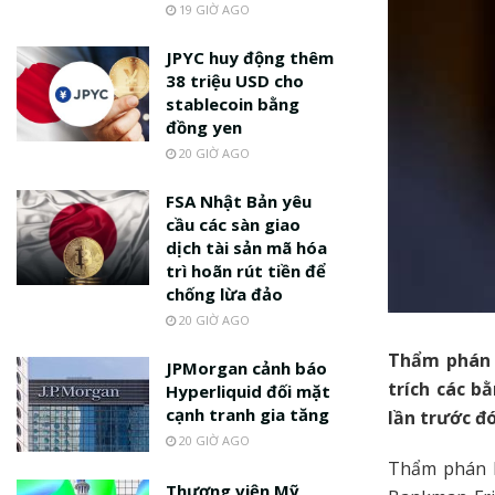
19 GIỜ AGO
JPYC huy động thêm
38 triệu USD cho
stablecoin bằng
đồng yen
20 GIỜ AGO
FSA Nhật Bản yêu
cầu các sàn giao
dịch tài sản mã hóa
trì hoãn rút tiền để
chống lừa đảo
20 GIỜ AGO
Thẩm phán L
JPMorgan cảnh báo
trích các b
Hyperliquid đối mặt
cạnh tranh gia tăng
lần trước đó
20 GIỜ AGO
Thẩm phán l
Thượng viện Mỹ