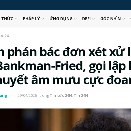
N THỨC
PHÁP LÝ
ỨNG DỤNG
DEFI
GÓC NHÌN
tức 24H
 phán bác đơn xét xử l
Bankman-Fried, gọi lập 
thuyết âm mưu cực đoa
àng
29/04/2026
trong
Tin tức 24H
,
Tin 24H