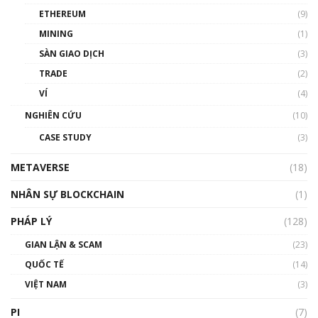
ETHEREUM
(9)
00:35:11
MINING
(1)
Talkshow 20: Biến động giá của tài sản truyền
SÀN GIAO DỊCH
(3)
thống & Crypto qua các cuộc chiến | Phổ cập
Blockchain
TRADE
(2)
01:34:46
VÍ
(4)
Talkshow 19: GameFi Việt Nam – Báo động
NGHIÊN CỨU
(10)
đỏ
CASE STUDY
(3)
01:24:45
METAVERSE
(18)
Talkshow18: Làn sóng tài năng Việt trở về từ
Silicon Valley - Sức bật mới cho Việt Nam
NHÂN SỰ BLOCKCHAIN
(1)
01:32:59
PHÁP LÝ
(128)
Talkshow17: Mùa đông Crypto – Chiếc khăn
GIAN LẬN & SCAM
gió ấm
(23)
01:40:40
QUỐC TẾ
(14)
VIỆT NAM
(3)
Talkshow 16: Làn sóng số tại Việt Nam và thế
giới
PI
(7)