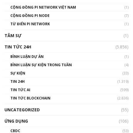
01:49:30
CỘNG ĐỒNG PI NETWORK VIỆT NAM
(1)
Talkshow 14: MemeCoin – Trò đùa tỷ đô
CỘNG ĐỒNG PI NODE
(7)
#phocapblockchain #PCB #meme
TỪ ĐIỂN PI NETWORK
(1)
01:29:26
TÂM SỰ
(1)
TIN TỨC 24H
(5.856)
BÌNH LUẬN DỰ ÁN
(1)
BÌNH LUẬN SỰ KIỆN TRONG TUẦN
(4)
SỰ KIỆN
(33)
TIN 24H
(1.319)
TIN TỨC AI
(599)
TIN TỨC BLOCKCHAIN
(2.836)
UNCATEGORIZED
(55)
ỨNG DỤNG
(106)
CBDC
(53)