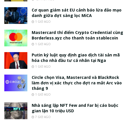
Cơ quan giám sát EU cảnh báo lừa đảo mạo
danh giữa đợt sàng lọc MiCA
1 GIỜ AGO
Mastercard thí điểm Crypto Credential cùng
Borderless.xyz cho thanh toán stablecoin
1 GIỜ AGO
Putin ký luật quy định giao dịch tài sản mã
hóa cho nhà đầu tư cá nhân tại Nga
1 GIỜ AGO
Circle chọn Visa, Mastercard và BlackRock
làm đơn vị xác thực cho đợt ra mắt Arc vào
tháng 9
1 GIỜ AGO
Nhà sáng lập NFT Few and Far bị cáo buộc
gian lận 10 triệu USD
7 GIỜ AGO