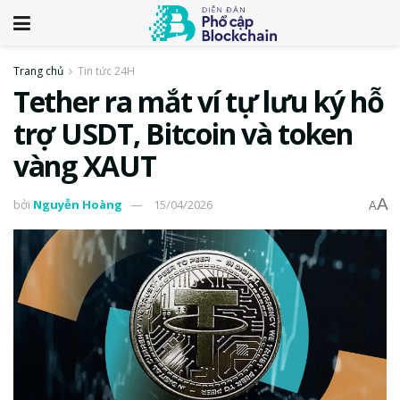
Trang chủ
Tin tức 24H
Tether ra mắt ví tự lưu ký hỗ
trợ USDT, Bitcoin và token
vàng XAUT
A
bởi
Nguyễn Hoàng
15/04/2026
A