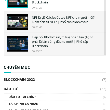
Blockchain
00:07:29
NFT là gì? Các bước tạo NFT cho người mới?
Kiếm tiền từ NFT? | Phổ cập blockchain
00:03:46
Tiếp nối Blockchain, trí tuệ nhân tạo (AI) có
phải là làn sóng đầu tư mới? | Phổ cập
Blockchain
00:45:25
CBDC là gì? Tổng quan về CBDC? Tại sao
ngân hàng trung ương lại quan trọng? | Phổ
CHUYÊN MỤC
cập Blockchain
00:04:38
BLOCKCHAIN 2022
(7)
Triển vọng nào cho Bitcoin. Thị trường liệu có
uptrend trong năm 2023? | Phổ cập
ĐẦU TƯ
(22)
Blockchain
ĐẦU TƯ TÀI CHÍNH
(4)
00:02:14
TÀI CHÍNH CÁ NHÂN
(3)
Nhìn lại năm 2022: Những sự kiện ảnh hưởng