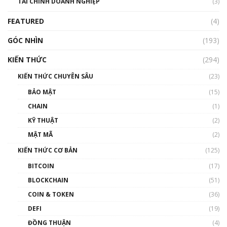
TÀI CHÍNH DOANH NGHIỆP
đến hệ sinh thái tiền mã hoá | Phổ cập
(3)
Blockchain
FEATURED
(4)
00:15:29
GÓC NHÌN
Nhìn lại năm 2022: Những nhân vật ảnh
(193)
hưởng nhất hệ sinh thái tiền mã hoá | Phổ
cập Blockchain
KIẾN THỨC
(294)
00:16:07
KIẾN THỨC CHUYÊN SÂU
(23)
Talkshow 27: Ranh giới giữa tầm ảnh hưởng
BẢO MẬT
(15)
và sự thao túng giá | Phổ cập Blockchain
CHAIN
(1)
01:35:05
KỸ THUẬT
(2)
Nhân sự tương lại ngành Blockchain Việt
MẬT MÃ
(2)
Nam | Phổ cập Blockchain
KIẾN THỨC CƠ BẢN
(125)
00:43:47
BITCOIN
(17)
Blockchain đang được ứng dụng ở Việt Nam
BLOCKCHAIN
(51)
như thể nào?
COIN & TOKEN
(36)
00:39:31
DEFI
(19)
Chìa khóa mở lối cơ hội trước các quĩ đầu tư |
ĐỒNG THUẬN
(4)
Phổ cập Blockchain