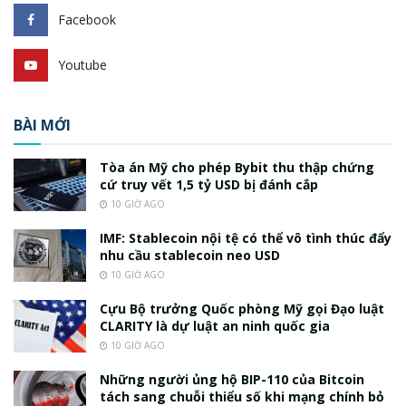
Facebook
Youtube
BÀI MỚI
Tòa án Mỹ cho phép Bybit thu thập chứng
cứ truy vết 1,5 tỷ USD bị đánh cắp
10 GIỜ AGO
IMF: Stablecoin nội tệ có thể vô tình thúc đẩy
nhu cầu stablecoin neo USD
10 GIỜ AGO
Cựu Bộ trưởng Quốc phòng Mỹ gọi Đạo luật
CLARITY là dự luật an ninh quốc gia
10 GIỜ AGO
Những người ủng hộ BIP-110 của Bitcoin
tách sang chuỗi thiểu số khi mạng chính bỏ