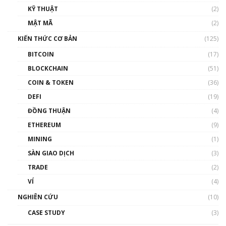
KỸ THUẬT
(2)
Nhân sự tương lại ngành Blockchain Việt
MẬT MÃ
(2)
Nam | Phổ cập Blockchain
KIẾN THỨC CƠ BẢN
(125)
00:43:47
BITCOIN
(17)
Blockchain đang được ứng dụng ở Việt Nam
BLOCKCHAIN
(51)
như thể nào?
COIN & TOKEN
(36)
00:39:31
DEFI
(19)
Chìa khóa mở lối cơ hội trước các quĩ đầu tư |
ĐỒNG THUẬN
(4)
Phổ cập Blockchain
ETHEREUM
(9)
00:35:11
MINING
(1)
Talkshow 20: Biến động giá của tài sản truyền
SÀN GIAO DỊCH
(3)
thống & Crypto qua các cuộc chiến | Phổ cập
Blockchain
TRADE
(2)
01:34:46
VÍ
(4)
Talkshow 19: GameFi Việt Nam – Báo động
NGHIÊN CỨU
(10)
đỏ
CASE STUDY
(3)
01:24:45