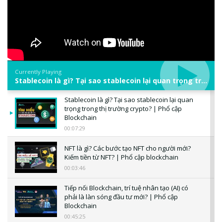
Currently Playing
Stablecoin là gì? Tại sao stablecoin lại quan trọng trong thị trường crypto? | Phổ cập Blockchain
Stablecoin là gì? Tại sao stablecoin lại quan
trọng trong thị trường crypto? | Phổ cập
Blockchain
00:07:29
NFT là gì? Các bước tạo NFT cho người mới?
Kiếm tiền từ NFT? | Phổ cập blockchain
00:03:46
Tiếp nối Blockchain, trí tuệ nhân tạo (AI) có
phải là làn sóng đầu tư mới? | Phổ cập
Blockchain
00:45:25