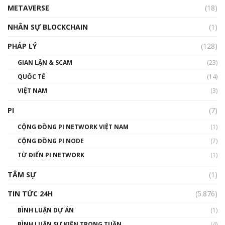
METAVERSE
(18)
Talkshow18: Làn sóng tài năng Việt trở về từ
Silicon Valley - Sức bật mới cho Việt Nam
NHÂN SỰ BLOCKCHAIN
(1)
01:32:59
PHÁP LÝ
(128)
Talkshow17: Mùa đông Crypto – Chiếc khăn
GIAN LẬN & SCAM
gió ấm
(23)
01:40:40
QUỐC TẾ
(14)
VIỆT NAM
(3)
Talkshow 16: Làn sóng số tại Việt Nam và thế
giới
PI
(7)
01:49:30
CỘNG ĐỒNG PI NETWORK VIỆT NAM
(1)
Talkshow 14: MemeCoin – Trò đùa tỷ đô
CỘNG ĐỒNG PI NODE
(7)
#phocapblockchain #PCB #meme
TỪ ĐIỂN PI NETWORK
(1)
01:29:26
TÂM SỰ
(1)
TIN TỨC 24H
(5.876)
BÌNH LUẬN DỰ ÁN
(1)
BÌNH LUẬN SỰ KIỆN TRONG TUẦN
(4)