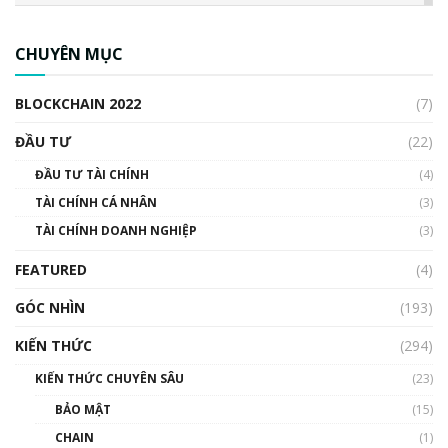
CBDC là gì? Tổng quan về CBDC? Tại sao
ngân hàng trung ương lại quan trọng? | Phổ
CHUYÊN MỤC
cập Blockchain
00:04:38
BLOCKCHAIN 2022
(7)
Triển vọng nào cho Bitcoin. Thị trường liệu có
uptrend trong năm 2023? | Phổ cập
ĐẦU TƯ
(22)
Blockchain
ĐẦU TƯ TÀI CHÍNH
(4)
00:02:14
TÀI CHÍNH CÁ NHÂN
(3)
Nhìn lại năm 2022: Những sự kiện ảnh hưởng
TÀI CHÍNH DOANH NGHIỆP
đến hệ sinh thái tiền mã hoá | Phổ cập
(3)
Blockchain
FEATURED
(4)
00:15:29
GÓC NHÌN
Nhìn lại năm 2022: Những nhân vật ảnh
(193)
hưởng nhất hệ sinh thái tiền mã hoá | Phổ
cập Blockchain
KIẾN THỨC
(294)
00:16:07
KIẾN THỨC CHUYÊN SÂU
(23)
Talkshow 27: Ranh giới giữa tầm ảnh hưởng
BẢO MẬT
(15)
và sự thao túng giá | Phổ cập Blockchain
CHAIN
(1)
01:35:05