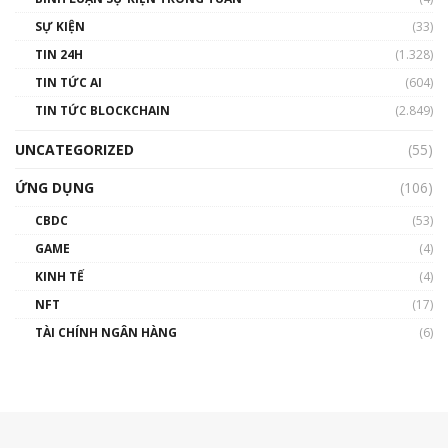
SỰ KIỆN
(33)
TIN 24H
(1.328)
TIN TỨC AI
(604)
TIN TỨC BLOCKCHAIN
(2.849)
UNCATEGORIZED
(55)
ỨNG DỤNG
(106)
CBDC
(53)
GAME
(4)
KINH TẾ
(4)
NFT
(17)
TÀI CHÍNH NGÂN HÀNG
(6)