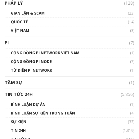
PHÁP LÝ
(128)
Talkshow17: Mùa đông Crypto – Chiếc khăn
GIAN LẬN & SCAM
gió ấm
(23)
01:40:40
QUỐC TẾ
(14)
VIỆT NAM
(3)
Talkshow 16: Làn sóng số tại Việt Nam và thế
giới
PI
(7)
01:49:30
CỘNG ĐỒNG PI NETWORK VIỆT NAM
(1)
Talkshow 14: MemeCoin – Trò đùa tỷ đô
CỘNG ĐỒNG PI NODE
(7)
#phocapblockchain #PCB #meme
TỪ ĐIỂN PI NETWORK
(1)
01:29:26
TÂM SỰ
(1)
TIN TỨC 24H
(5.856)
BÌNH LUẬN DỰ ÁN
(1)
BÌNH LUẬN SỰ KIỆN TRONG TUẦN
(4)
SỰ KIỆN
(33)
TIN 24H
(1.319)