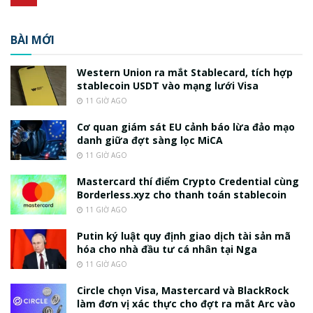
BÀI MỚI
Western Union ra mắt Stablecard, tích hợp
stablecoin USDT vào mạng lưới Visa
11 GIỜ AGO
Cơ quan giám sát EU cảnh báo lừa đảo mạo
danh giữa đợt sàng lọc MiCA
11 GIỜ AGO
Mastercard thí điểm Crypto Credential cùng
Borderless.xyz cho thanh toán stablecoin
11 GIỜ AGO
Putin ký luật quy định giao dịch tài sản mã
hóa cho nhà đầu tư cá nhân tại Nga
11 GIỜ AGO
Circle chọn Visa, Mastercard và BlackRock
làm đơn vị xác thực cho đợt ra mắt Arc vào