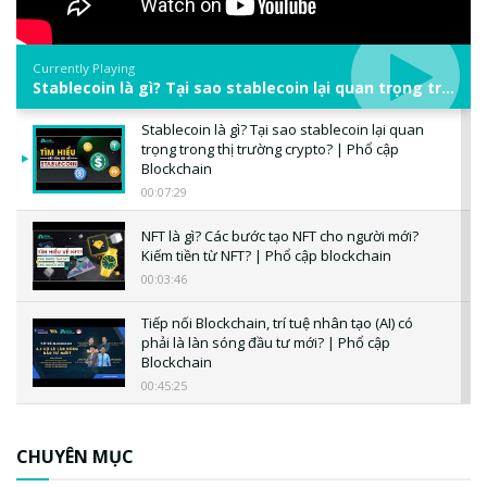
Currently Playing
Stablecoin là gì? Tại sao stablecoin lại quan trọng trong thị trường crypto? | Phổ cập Blockchain
Stablecoin là gì? Tại sao stablecoin lại quan
trọng trong thị trường crypto? | Phổ cập
Blockchain
00:07:29
NFT là gì? Các bước tạo NFT cho người mới?
Kiếm tiền từ NFT? | Phổ cập blockchain
00:03:46
Tiếp nối Blockchain, trí tuệ nhân tạo (AI) có
phải là làn sóng đầu tư mới? | Phổ cập
Blockchain
00:45:25
CBDC là gì? Tổng quan về CBDC? Tại sao
ngân hàng trung ương lại quan trọng? | Phổ
CHUYÊN MỤC
cập Blockchain