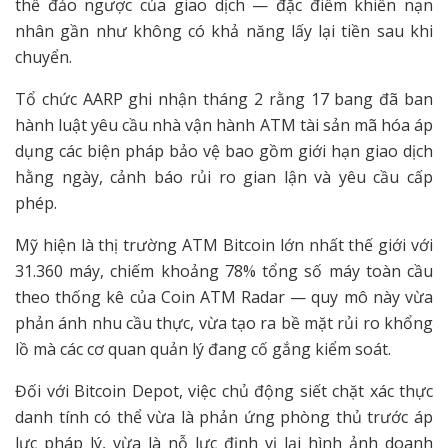
thể đảo ngược của giao dịch — đặc điểm khiến nạn
nhân gần như không có khả năng lấy lại tiền sau khi
chuyển.
Tổ chức AARP ghi nhận tháng 2 rằng 17 bang đã ban
hành luật yêu cầu nhà vận hành ATM tài sản mã hóa áp
dụng các biện pháp bảo vệ bao gồm giới hạn giao dịch
hằng ngày, cảnh báo rủi ro gian lận và yêu cầu cấp
phép.
Mỹ hiện là thị trường ATM Bitcoin lớn nhất thế giới với
31.360 máy, chiếm khoảng 78% tổng số máy toàn cầu
theo thống kê của Coin ATM Radar — quy mô này vừa
phản ánh nhu cầu thực, vừa tạo ra bề mặt rủi ro khổng
lồ mà các cơ quan quản lý đang cố gắng kiểm soát.
Đối với Bitcoin Depot, việc chủ động siết chặt xác thực
danh tính có thể vừa là phản ứng phòng thủ trước áp
lực pháp lý, vừa là nỗ lực định vị lại hình ảnh doanh