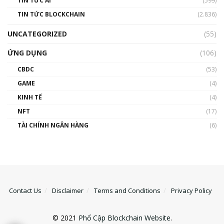
TIN TỨC AI
(599)
TIN TỨC BLOCKCHAIN
(2.836)
UNCATEGORIZED
(55)
ỨNG DỤNG
(106)
CBDC
(53)
GAME
(4)
KINH TẾ
(4)
NFT
(17)
TÀI CHÍNH NGÂN HÀNG
(6)
Contact Us
Disclaimer
Terms and Conditions
Privacy Policy
© 2021
Phổ Cập Blockchain Website
.