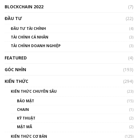
00:04:38
BLOCKCHAIN 2022
(7)
Triển vọng nào cho Bitcoin. Thị trường liệu có
uptrend trong năm 2023? | Phổ cập
ĐẦU TƯ
(22)
Blockchain
ĐẦU TƯ TÀI CHÍNH
(4)
00:02:14
TÀI CHÍNH CÁ NHÂN
(3)
Nhìn lại năm 2022: Những sự kiện ảnh hưởng
TÀI CHÍNH DOANH NGHIỆP
đến hệ sinh thái tiền mã hoá | Phổ cập
(3)
Blockchain
FEATURED
(4)
00:15:29
GÓC NHÌN
Nhìn lại năm 2022: Những nhân vật ảnh
(193)
hưởng nhất hệ sinh thái tiền mã hoá | Phổ
cập Blockchain
KIẾN THỨC
(294)
00:16:07
KIẾN THỨC CHUYÊN SÂU
(23)
Talkshow 27: Ranh giới giữa tầm ảnh hưởng
BẢO MẬT
(15)
và sự thao túng giá | Phổ cập Blockchain
CHAIN
(1)
01:35:05
KỸ THUẬT
(2)
Nhân sự tương lại ngành Blockchain Việt
MẬT MÃ
(2)
Nam | Phổ cập Blockchain
KIẾN THỨC CƠ BẢN
(125)
00:43:47