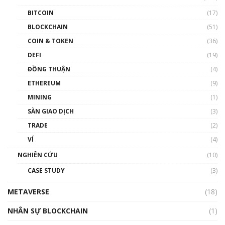
BITCOIN
(17)
Blockchain đang được ứng dụng ở Việt Nam
BLOCKCHAIN
(51)
như thể nào?
COIN & TOKEN
(36)
00:39:31
DEFI
(19)
Chìa khóa mở lối cơ hội trước các quĩ đầu tư |
ĐỒNG THUẬN
(4)
Phổ cập Blockchain
ETHEREUM
(9)
00:35:11
MINING
(1)
Talkshow 20: Biến động giá của tài sản truyền
SÀN GIAO DỊCH
(3)
thống & Crypto qua các cuộc chiến | Phổ cập
Blockchain
TRADE
(2)
01:34:46
VÍ
(4)
Talkshow 19: GameFi Việt Nam – Báo động
NGHIÊN CỨU
(10)
đỏ
CASE STUDY
(3)
01:24:45
METAVERSE
(18)
Talkshow18: Làn sóng tài năng Việt trở về từ
Silicon Valley - Sức bật mới cho Việt Nam
NHÂN SỰ BLOCKCHAIN
(1)
01:32:59