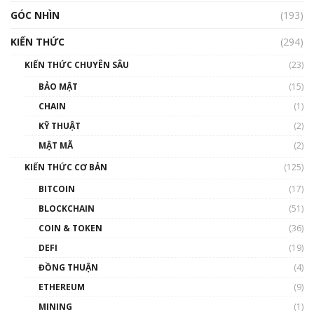
GÓC NHÌN
Nhìn lại năm 2022: Những nhân vật ảnh
(193)
hưởng nhất hệ sinh thái tiền mã hoá | Phổ
cập Blockchain
KIẾN THỨC
(294)
00:16:07
KIẾN THỨC CHUYÊN SÂU
(23)
Talkshow 27: Ranh giới giữa tầm ảnh hưởng
BẢO MẬT
(15)
và sự thao túng giá | Phổ cập Blockchain
CHAIN
(1)
01:35:05
KỸ THUẬT
(2)
Nhân sự tương lại ngành Blockchain Việt
MẬT MÃ
(2)
Nam | Phổ cập Blockchain
KIẾN THỨC CƠ BẢN
(125)
00:43:47
BITCOIN
(17)
Blockchain đang được ứng dụng ở Việt Nam
BLOCKCHAIN
(51)
như thể nào?
COIN & TOKEN
(36)
00:39:31
DEFI
(19)
Chìa khóa mở lối cơ hội trước các quĩ đầu tư |
ĐỒNG THUẬN
(4)
Phổ cập Blockchain
ETHEREUM
(9)
00:35:11
MINING
(1)