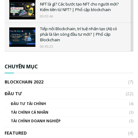
NFT là gì? Các bước tạo NFT cho người mới?
Kiếm tiền từ NFT? | Phổ cập blockchain
00:03:46
Tiếp nối Blockchain, trí tuệ nhân tạo (AI) có
phải là làn sóng đầu tư mới? | Phổ cập
Blockchain
00:45:25
CBDC là gì? Tổng quan về CBDC? Tại sao
ngân hàng trung ương lại quan trọng? | Phổ
CHUYÊN MỤC
cập Blockchain
00:04:38
BLOCKCHAIN 2022
(7)
Triển vọng nào cho Bitcoin. Thị trường liệu có
uptrend trong năm 2023? | Phổ cập
ĐẦU TƯ
(22)
Blockchain
ĐẦU TƯ TÀI CHÍNH
(4)
00:02:14
TÀI CHÍNH CÁ NHÂN
(3)
Nhìn lại năm 2022: Những sự kiện ảnh hưởng
TÀI CHÍNH DOANH NGHIỆP
đến hệ sinh thái tiền mã hoá | Phổ cập
(3)
Blockchain
FEATURED
(4)
00:15:29