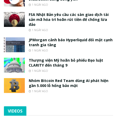
1 NGÀY AGO
FSA Nhật Bản yêu cầu các sàn giao dịch tài
sản mã hóa trì hoãn rút tiền để chống lừa
đảo
1 NGÀY AGO
JPMorgan cảnh báo Hyperliquid đối mặt cạnh
tranh gia tăng
1 NGÀY AGO
Thượng viện Mỹ hoãn bỏ phiếu Đạo luật
CLARITY đến tháng 9
1 NGÀY AGO
Nhóm Bitcoin Red Team dùng AI phát hiện
gần 5.000 lỗ hổng bảo mật
1 NGÀY AGO
VIDEOS