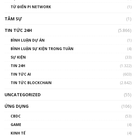
#phocapblockchain #PCB #meme
TỪ ĐIỂN PI NETWORK
(1)
01:29:26
TÂM SỰ
(1)
TIN TỨC 24H
(5.866)
BÌNH LUẬN DỰ ÁN
(1)
BÌNH LUẬN SỰ KIỆN TRONG TUẦN
(4)
SỰ KIỆN
(33)
TIN 24H
(1.322)
TIN TỨC AI
(603)
TIN TỨC BLOCKCHAIN
(2.842)
UNCATEGORIZED
(55)
ỨNG DỤNG
(106)
CBDC
(53)
GAME
(4)
KINH TẾ
(4)