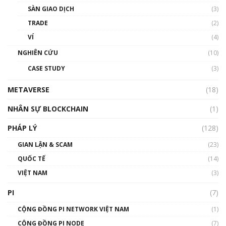
Talkshow 20: Biến động giá của tài sản truyền
SÀN GIAO DỊCH
(3)
thống & Crypto qua các cuộc chiến | Phổ cập
Blockchain
TRADE
(2)
01:34:46
VÍ
(4)
Talkshow 19: GameFi Việt Nam – Báo động
NGHIÊN CỨU
(10)
đỏ
CASE STUDY
(3)
01:24:45
METAVERSE
(18)
Talkshow18: Làn sóng tài năng Việt trở về từ
Silicon Valley - Sức bật mới cho Việt Nam
NHÂN SỰ BLOCKCHAIN
(1)
01:32:59
PHÁP LÝ
(128)
Talkshow17: Mùa đông Crypto – Chiếc khăn
GIAN LẬN & SCAM
gió ấm
(23)
01:40:40
QUỐC TẾ
(14)
VIỆT NAM
(3)
Talkshow 16: Làn sóng số tại Việt Nam và thế
giới
PI
(7)
01:49:30
CỘNG ĐỒNG PI NETWORK VIỆT NAM
(1)
Talkshow 14: MemeCoin – Trò đùa tỷ đô
CỘNG ĐỒNG PI NODE
(7)