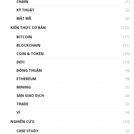
CHAIN
(1)
01:35:05
KỸ THUẬT
(2)
Nhân sự tương lại ngành Blockchain Việt
MẬT MÃ
(2)
Nam | Phổ cập Blockchain
KIẾN THỨC CƠ BẢN
(125)
00:43:47
BITCOIN
(17)
Blockchain đang được ứng dụng ở Việt Nam
BLOCKCHAIN
(51)
như thể nào?
COIN & TOKEN
(36)
00:39:31
DEFI
(19)
Chìa khóa mở lối cơ hội trước các quĩ đầu tư |
ĐỒNG THUẬN
(4)
Phổ cập Blockchain
ETHEREUM
(9)
00:35:11
MINING
(1)
Talkshow 20: Biến động giá của tài sản truyền
SÀN GIAO DỊCH
(3)
thống & Crypto qua các cuộc chiến | Phổ cập
Blockchain
TRADE
(2)
01:34:46
VÍ
(4)
Talkshow 19: GameFi Việt Nam – Báo động
NGHIÊN CỨU
(10)
đỏ
CASE STUDY
(3)
01:24:45