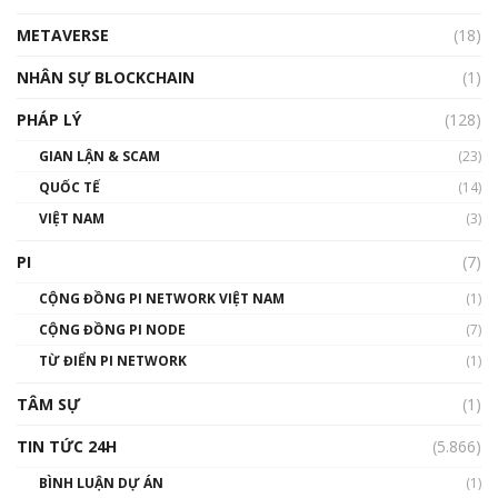
METAVERSE
(18)
Talkshow18: Làn sóng tài năng Việt trở về từ
Silicon Valley - Sức bật mới cho Việt Nam
NHÂN SỰ BLOCKCHAIN
(1)
01:32:59
PHÁP LÝ
(128)
Talkshow17: Mùa đông Crypto – Chiếc khăn
GIAN LẬN & SCAM
gió ấm
(23)
01:40:40
QUỐC TẾ
(14)
VIỆT NAM
(3)
Talkshow 16: Làn sóng số tại Việt Nam và thế
giới
PI
(7)
01:49:30
CỘNG ĐỒNG PI NETWORK VIỆT NAM
(1)
Talkshow 14: MemeCoin – Trò đùa tỷ đô
CỘNG ĐỒNG PI NODE
(7)
#phocapblockchain #PCB #meme
TỪ ĐIỂN PI NETWORK
(1)
01:29:26
TÂM SỰ
(1)
TIN TỨC 24H
(5.866)
BÌNH LUẬN DỰ ÁN
(1)