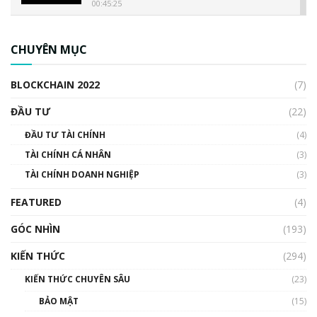
00:45:25
CBDC là gì? Tổng quan về CBDC? Tại sao
ngân hàng trung ương lại quan trọng? | Phổ
CHUYÊN MỤC
cập Blockchain
00:04:38
BLOCKCHAIN 2022
(7)
Triển vọng nào cho Bitcoin. Thị trường liệu có
uptrend trong năm 2023? | Phổ cập
ĐẦU TƯ
(22)
Blockchain
ĐẦU TƯ TÀI CHÍNH
(4)
00:02:14
TÀI CHÍNH CÁ NHÂN
(3)
Nhìn lại năm 2022: Những sự kiện ảnh hưởng
TÀI CHÍNH DOANH NGHIỆP
đến hệ sinh thái tiền mã hoá | Phổ cập
(3)
Blockchain
FEATURED
(4)
00:15:29
GÓC NHÌN
Nhìn lại năm 2022: Những nhân vật ảnh
(193)
hưởng nhất hệ sinh thái tiền mã hoá | Phổ
cập Blockchain
KIẾN THỨC
(294)
00:16:07
KIẾN THỨC CHUYÊN SÂU
(23)
Talkshow 27: Ranh giới giữa tầm ảnh hưởng
BẢO MẬT
(15)
và sự thao túng giá | Phổ cập Blockchain