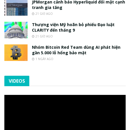
JPMorgan cảnh báo Hyperliquid đối mặt cạnh
tranh gia tăng
21 GIỜ AGO
Thượng viện Mỹ hoãn bỏ phiếu Đạo luật
CLARITY đến tháng 9
21 GIỜ AGO
Nhóm Bitcoin Red Team dùng AI phát hiện
gần 5.000 lỗ hổng bảo mật
1 NGÀY AGO
VIDEOS