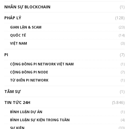
NHÂN SỰ BLOCKCHAIN
(1)
PHÁP LÝ
(128)
GIAN LẬN & SCAM
(23)
QUỐC TẾ
(14)
VIỆT NAM
(3)
PI
(7)
CỘNG ĐỒNG PI NETWORK VIỆT NAM
(1)
CỘNG ĐỒNG PI NODE
(7)
TỪ ĐIỂN PI NETWORK
(1)
TÂM SỰ
(1)
TIN TỨC 24H
(5.846)
BÌNH LUẬN DỰ ÁN
(1)
BÌNH LUẬN SỰ KIỆN TRONG TUẦN
(4)
SỰ KIỆN
(33)