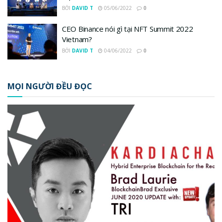
BỞI
DAVID T
05/06/2022
0
CEO Binance nói gì tại NFT Summit 2022
Vietnam?
BỞI
DAVID T
04/06/2022
0
MỌI NGƯỜI ĐỀU ĐỌC