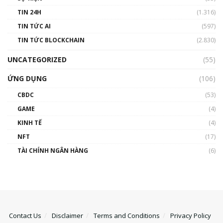
TIN 24H
(1.316)
TIN TỨC AI
(597)
TIN TỨC BLOCKCHAIN
(2.830)
UNCATEGORIZED
(55)
ỨNG DỤNG
(106)
CBDC
(53)
GAME
(4)
KINH TẾ
(4)
NFT
(17)
TÀI CHÍNH NGÂN HÀNG
(6)
Contact Us
Disclaimer
Terms and Conditions
Privacy Policy