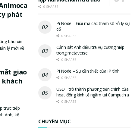
 Animoca
0 SHARES
ty phát
Pi Node – Giải mã các tham số xử lý sự
cố
0 SHARES
hông báo xin
Cảnh sát Anh điều tra vụ cưỡng hiếp
ản lý mới về
trong metaverse
0 SHARES
mắt giao
Pi Node – Sự cần thiết của IP tĩnh
0 SHARES
o khách
USDT trở thành phương tiện chính của
hoạt động kinh tế ngầm tại Campuchia
0 SHARES
 trực tiếp
nh Anh, kế
CHUYÊN MỤC