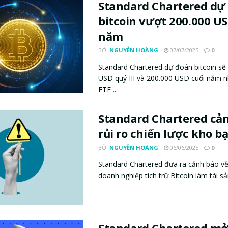
Standard Chartered dự
bitcoin vượt 200.000 US
năm
BỞI
NGUYỄN HOÀNG
07/07/2025
0
Standard Chartered dự đoán bitcoin sẽ
USD quý III và 200.000 USD cuối năm 
ETF ...
Standard Chartered cả
rủi ro chiến lược kho bạ
BỞI
NGUYỄN HOÀNG
06/06/2025
0
Standard Chartered đưa ra cảnh báo về
doanh nghiệp tích trữ Bitcoin làm tài sản
Standard Chartered mở