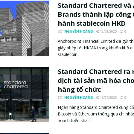
Standard Chartered và
Brands thành lập công 
hành stablecoin HKD
BỞI
NGUYỄN HOÀNG
12/08/2025
0
Anchorpoint Financial Limited đã gửi t
giấy phép tới HKMA trong khuôn khổ qu
stablecoin.
Standard Chartered ra 
dịch tài sản mã hóa ch
hàng tổ chức
BỞI
NGUYỄN HOÀNG
16/07/2025
0
Ngân hàng Standard Chartered cung cấp
Bitcoin và Ethereum thông qua chi nhá
hoạch triển khai ...