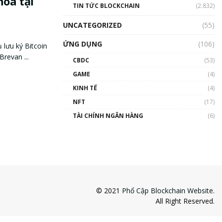
hóa tại
TIN TỨC BLOCKCHAIN
(2.832)
UNCATEGORIZED
(55)
ỨNG DỤNG
(106)
 lưu ký Bitcoin
Brevan ...
CBDC
(53)
GAME
(4)
KINH TẾ
(4)
NFT
(17)
TÀI CHÍNH NGÂN HÀNG
(6)
© 2021
Phổ Cập Blockchain Website
.
All Right Reserved.