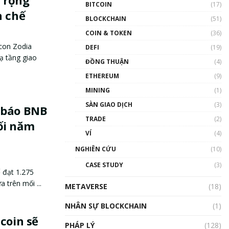
BITCOIN
(17)
h chế
BLOCKCHAIN
(51)
COIN & TOKEN
(36)
con Zodia
DEFI
(19)
ạ tầng giao
ĐỒNG THUẬN
(4)
ETHEREUM
(9)
MINING
(1)
SÀN GIAO DỊCH
(3)
 báo BNB
TRADE
(2)
ối năm
VÍ
(4)
NGHIÊN CỨU
(10)
CASE STUDY
(3)
 đạt 1.275
 trên mối ...
METAVERSE
(18)
NHÂN SỰ BLOCKCHAIN
(1)
coin sẽ
PHÁP LÝ
(128)