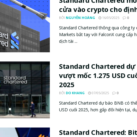
cửa vào crypto cho địn
BỞI
NGUYỄN HOÀNG
16/05/2025
0
Standard Chartered thông qua công ty 
Markets bắt tay với FalconX cung cấp h
dịch tài ...
Standard Chartered dự
vượt mốc 1.275 USD cu
2025
BỞI
DO KHANG
07/05/2025
0
Standard Chartered dự báo BNB có thể
USD cuối 2025, hơn gấp đôi hiện tại, dựa
Standard Chartered: Bit