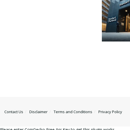
Contact Us
Disclaimer
Terms and Conditions
Privacy Policy
Please enter CoinGecko Free Api Key to get this plugin works.