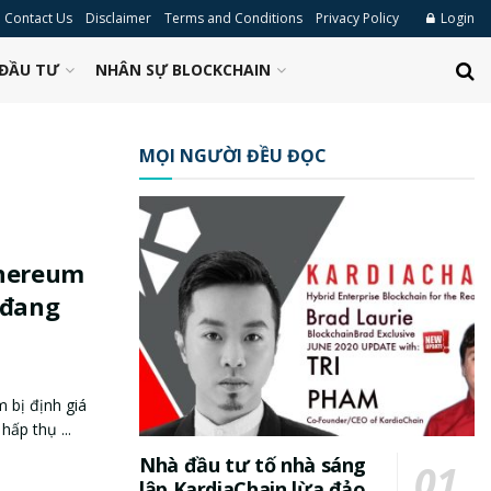
Contact Us
Disclaimer
Terms and Conditions
Privacy Policy
Login
ĐẦU TƯ
NHÂN SỰ BLOCKCHAIN
MỌI NGƯỜI ĐỀU ĐỌC
thereum
 đang
 bị định giá
hấp thụ ...
Nhà đầu tư tố nhà sáng
lập KardiaChain lừa đảo