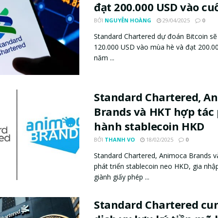
đạt 200.000 USD vào cu
BỞI
NGUYỄN HOÀNG
29/04/2025
0
Standard Chartered dự đoán Bitcoin sẽ 
120.000 USD vào mùa hè và đạt 200.0
năm ...
Standard Chartered, A
Brands và HKT hợp tác
hành stablecoin HKD
BỞI
THANH VO
18/02/2025
0
Standard Chartered, Animoca Brands v
phát triển stablecoin neo HKD, gia nhậ
giành giấy phép ...
Standard Chartered cu