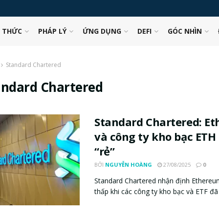
N THỨC
PHÁP LÝ
ỨNG DỤNG
DEFI
GÓC NHÌN
Standard Chartered
andard Chartered
Standard Chartered: E
và công ty kho bạc ETH
“rẻ”
BỞI
NGUYỄN HOÀNG
27/08/2025
0
Standard Chartered nhận định Ethereum
thấp khi các công ty kho bạc và ETF đã 