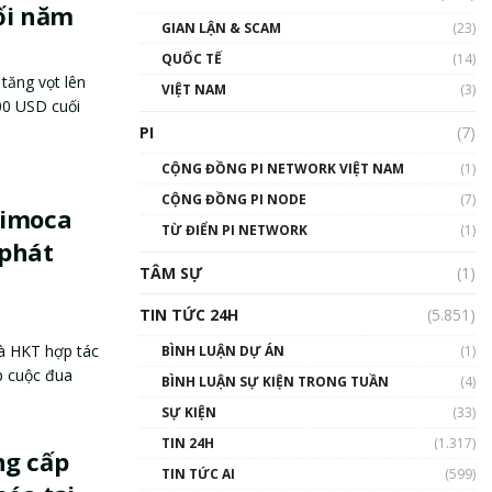
ối năm
GIAN LẬN & SCAM
(23)
QUỐC TẾ
(14)
tăng vọt lên
VIỆT NAM
(3)
00 USD cuối
PI
(7)
CỘNG ĐỒNG PI NETWORK VIỆT NAM
(1)
CỘNG ĐỒNG PI NODE
(7)
nimoca
TỪ ĐIỂN PI NETWORK
(1)
 phát
TÂM SỰ
(1)
TIN TỨC 24H
(5.851)
à HKT hợp tác
BÌNH LUẬN DỰ ÁN
(1)
p cuộc đua
BÌNH LUẬN SỰ KIỆN TRONG TUẦN
(4)
SỰ KIỆN
(33)
TIN 24H
(1.317)
ng cấp
TIN TỨC AI
(599)