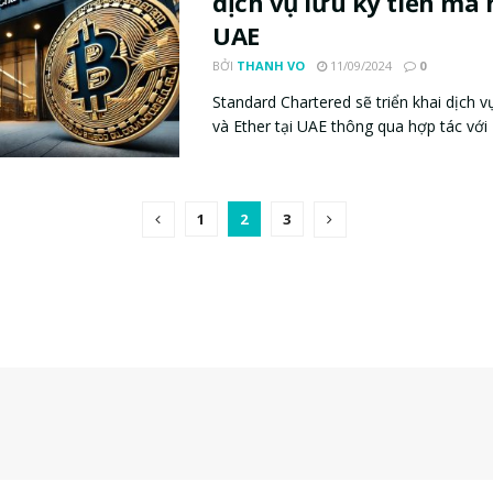
dịch vụ lưu ký tiền mã 
UAE
BỞI
THANH VO
11/09/2024
0
Standard Chartered sẽ triển khai dịch vụ
và Ether tại UAE thông qua hợp tác với 
1
2
3