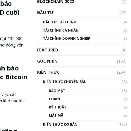
BLOCKCHAIN 2022
(7)
 báo
D cuối
ĐẦU TƯ
(22)
ĐẦU TƯ TÀI CHÍNH
(4)
TÀI CHÍNH CÁ NHÂN
(3)
 đạt 135.000
TÀI CHÍNH DOANH NGHIỆP
(3)
nhờ dòng vốn
FEATURED
(4)
GÓC NHÌN
(193)
nh báo
KIẾN THỨC
(294)
c Bitcoin
KIẾN THỨC CHUYÊN SÂU
(23)
BẢO MẬT
(15)
 việc các
CHAIN
(1)
 kho bạc khi ...
KỸ THUẬT
(2)
MẬT MÃ
(2)
KIẾN THỨC CƠ BẢN
(125)
 rộng