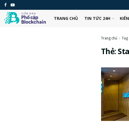
TRANG CHỦ
TIN TỨC 24H
KIẾ
Trang chủ
Tag
Thẻ:
St