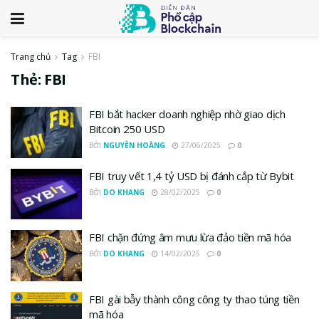
Trang chủ
Tag
FBI
Thẻ:
FBI
FBI bắt hacker doanh nghiệp nhờ giao dịch
Bitcoin 250 USD
BỞI
NGUYỄN HOÀNG
27/06/2025
0
FBI truy vết 1,4 tỷ USD bị đánh cắp từ Bybit
BỞI
DO KHANG
28/02/2025
0
FBI chặn đứng âm mưu lừa đảo tiền mã hóa
BỞI
DO KHANG
14/02/2025
0
FBI gài bẫy thành công công ty thao túng tiền
mã hóa