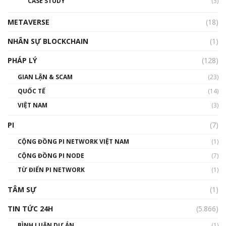
CASE STUDY
(3)
METAVERSE
(18)
NHÂN SỰ BLOCKCHAIN
(1)
PHÁP LÝ
(128)
GIAN LẬN & SCAM
(23)
QUỐC TẾ
(14)
VIỆT NAM
(3)
PI
(7)
CỘNG ĐỒNG PI NETWORK VIỆT NAM
(1)
CỘNG ĐỒNG PI NODE
(7)
TỪ ĐIỂN PI NETWORK
(1)
TÂM SỰ
(1)
TIN TỨC 24H
(5.866)
BÌNH LUẬN DỰ ÁN
(1)