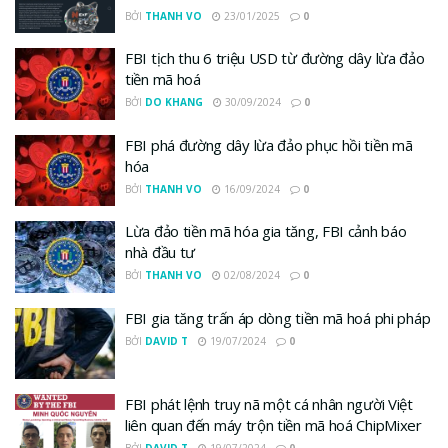
BỞI
THANH VO
23/01/2025
0
FBI tịch thu 6 triệu USD từ đường dây lừa đảo
tiền mã hoá
BỞI
DO KHANG
30/09/2024
0
FBI phá đường dây lừa đảo phục hồi tiền mã
hóa
BỞI
THANH VO
16/09/2024
0
Lừa đảo tiền mã hóa gia tăng, FBI cảnh báo
nhà đầu tư
BỞI
THANH VO
02/08/2024
0
FBI gia tăng trấn áp dòng tiền mã hoá phi pháp
BỞI
DAVID T
19/07/2024
0
FBI phát lệnh truy nã một cá nhân người Việt
liên quan đến máy trộn tiền mã hoá ChipMixer