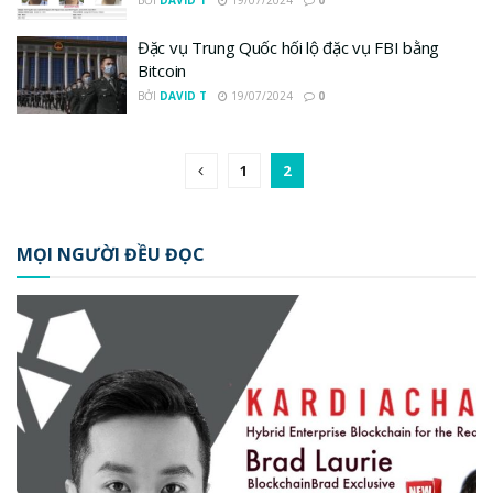
BỞI
DAVID T
19/07/2024
0
Đặc vụ Trung Quốc hối lộ đặc vụ FBI bằng
Bitcoin
BỞI
DAVID T
19/07/2024
0
1
2
MỌI NGƯỜI ĐỀU ĐỌC