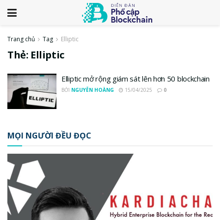
Trang chủ
Tag
Elliptic
Thẻ:
Elliptic
Elliptic mở rộng giám sát lên hơn 50 blockchain
BỞI
NGUYỄN HOÀNG
15/04/2025
0
MỌI NGƯỜI ĐỀU ĐỌC