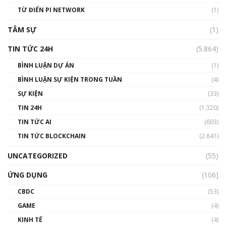
TỪ ĐIỂN PI NETWORK
(1)
TÂM SỰ
(1)
TIN TỨC 24H
(5.864)
BÌNH LUẬN DỰ ÁN
(1)
BÌNH LUẬN SỰ KIỆN TRONG TUẦN
(4)
SỰ KIỆN
(33)
TIN 24H
(1.320)
TIN TỨC AI
(603)
TIN TỨC BLOCKCHAIN
(2.841)
UNCATEGORIZED
(55)
ỨNG DỤNG
(106)
CBDC
(53)
GAME
(4)
KINH TẾ
(4)