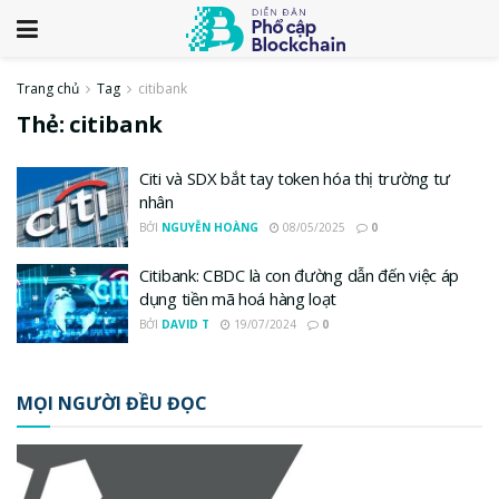
Trang chủ
Tag
citibank
Thẻ:
citibank
Citi và SDX bắt tay token hóa thị trường tư
nhân
BỞI
NGUYỄN HOÀNG
08/05/2025
0
Citibank: CBDC là con đường dẫn đến việc áp
dụng tiền mã hoá hàng loạt
BỞI
DAVID T
19/07/2024
0
MỌI NGƯỜI ĐỀU ĐỌC