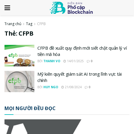
Trang chủ
Tag
CFPB
Thẻ:
CFPB
CFPB đề xuất quy định mới siết chặt quản lý ví
tiền mã hóa
BỞI
THANH VO
14/01/2025
0
Mỹ kiên quyết giám sát AI trong lĩnh vực tài
chính
BỞI
HUY NGO
21/08/2024
0
MỌI NGƯỜI ĐỀU ĐỌC