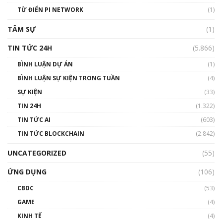
TỪ ĐIỂN PI NETWORK
(1)
TÂM SỰ
(1)
TIN TỨC 24H
(5.866)
BÌNH LUẬN DỰ ÁN
(1)
BÌNH LUẬN SỰ KIỆN TRONG TUẦN
(4)
SỰ KIỆN
(33)
TIN 24H
(1.322)
TIN TỨC AI
(603)
TIN TỨC BLOCKCHAIN
(2.842)
UNCATEGORIZED
(55)
ỨNG DỤNG
(106)
CBDC
(53)
GAME
(4)
KINH TẾ
(4)