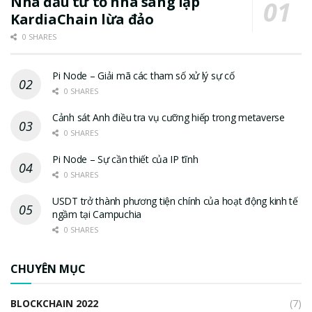
Nhà đầu tư tố nhà sáng lập
KardiaChain lừa đảo
0 SHARES
Pi Node – Giải mã các tham số xử lý sự cố
0 SHARES
Cảnh sát Anh điều tra vụ cưỡng hiếp trong metaverse
0 SHARES
Pi Node – Sự cần thiết của IP tĩnh
0 SHARES
USDT trở thành phương tiện chính của hoạt động kinh tế
ngầm tại Campuchia
0 SHARES
CHUYÊN MỤC
BLOCKCHAIN 2022
(7)