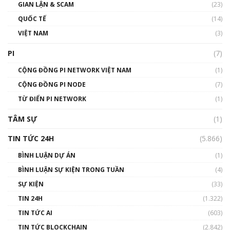
GIAN LẬN & SCAM
(23)
QUỐC TẾ
(14)
VIỆT NAM
(3)
PI
(7)
CỘNG ĐỒNG PI NETWORK VIỆT NAM
(1)
CỘNG ĐỒNG PI NODE
(7)
TỪ ĐIỂN PI NETWORK
(1)
TÂM SỰ
(1)
TIN TỨC 24H
(5.866)
BÌNH LUẬN DỰ ÁN
(1)
BÌNH LUẬN SỰ KIỆN TRONG TUẦN
(4)
SỰ KIỆN
(33)
TIN 24H
(1.322)
TIN TỨC AI
(603)
TIN TỨC BLOCKCHAIN
(2.842)