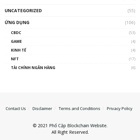
UNCATEGORIZED
(55)
ỨNG DỤNG
(106)
CBDC
(53)
GAME
(4)
KINH TẾ
(4)
NFT
(17)
TÀI CHÍNH NGÂN HÀNG
(6)
Contact Us
Disclaimer
Terms and Conditions
Privacy Policy
© 2021
Phổ Cập Blockchain Website
.
All Right Reserved.