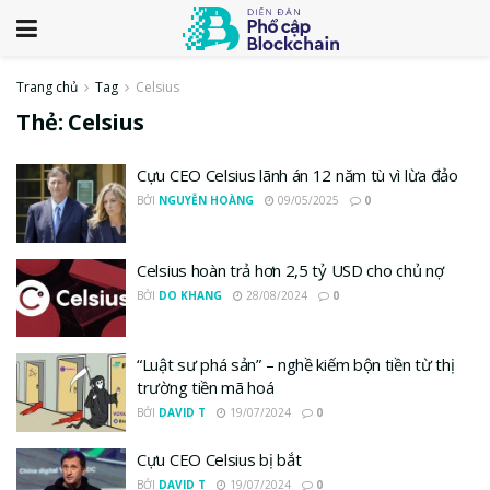
Trang chủ
Tag
Celsius
Thẻ:
Celsius
Cựu CEO Celsius lãnh án 12 năm tù vì lừa đảo
BỞI
NGUYỄN HOÀNG
09/05/2025
0
Celsius hoàn trả hơn 2,5 tỷ USD cho chủ nợ
BỞI
DO KHANG
28/08/2024
0
“Luật sư phá sản” – nghề kiếm bộn tiền từ thị
trường tiền mã hoá
BỞI
DAVID T
19/07/2024
0
Cựu CEO Celsius bị bắt
BỞI
DAVID T
19/07/2024
0