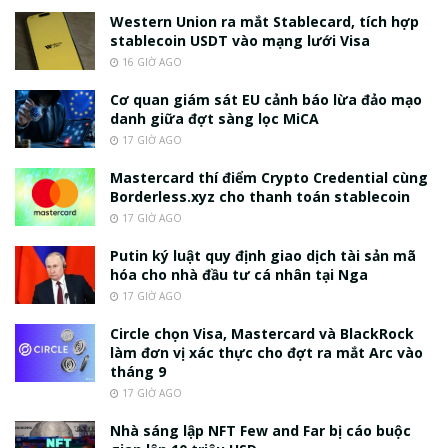
Western Union ra mắt Stablecard, tích hợp
stablecoin USDT vào mạng lưới Visa
16 GIỜ AGO
Cơ quan giám sát EU cảnh báo lừa đảo mạo
danh giữa đợt sàng lọc MiCA
17 GIỜ AGO
Mastercard thí điểm Crypto Credential cùng
Borderless.xyz cho thanh toán stablecoin
17 GIỜ AGO
Putin ký luật quy định giao dịch tài sản mã
hóa cho nhà đầu tư cá nhân tại Nga
17 GIỜ AGO
Circle chọn Visa, Mastercard và BlackRock
làm đơn vị xác thực cho đợt ra mắt Arc vào
tháng 9
17 GIỜ AGO
Nhà sáng lập NFT Few and Far bị cáo buộc