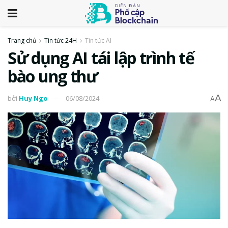
Trang chủ
Tin tức 24H
Tin tức AI
Sử dụng AI tái lập trình tế
bào ung thư
A
bởi
Huy Ngo
06/08/2024
A