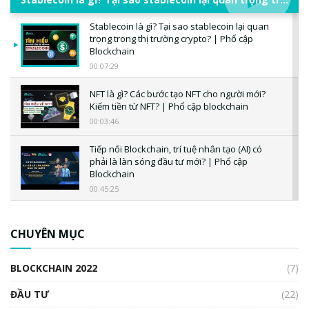
Stablecoin là gì? Tại sao stablecoin lại quan
trọng trong thị trường crypto? | Phổ cập
Blockchain
00:07:29
NFT là gì? Các bước tạo NFT cho người mới?
Kiếm tiền từ NFT? | Phổ cập blockchain
00:03:46
Tiếp nối Blockchain, trí tuệ nhân tạo (AI) có
phải là làn sóng đầu tư mới? | Phổ cập
Blockchain
00:45:25
CBDC là gì? Tổng quan về CBDC? Tại sao
ngân hàng trung ương lại quan trọng? | Phổ
CHUYÊN MỤC
cập Blockchain
00:04:38
BLOCKCHAIN 2022
(7)
Triển vọng nào cho Bitcoin. Thị trường liệu có
uptrend trong năm 2023? | Phổ cập
ĐẦU TƯ
(22)
Blockchain