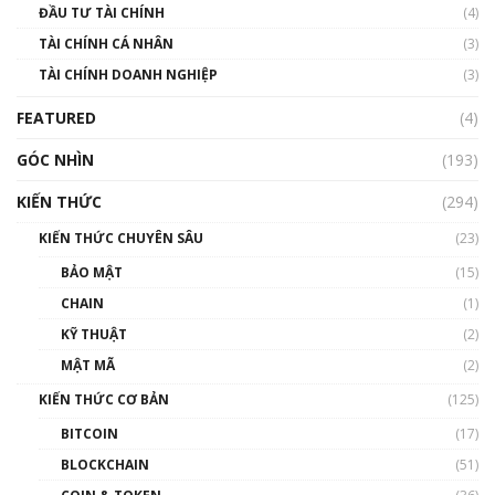
ĐẦU TƯ TÀI CHÍNH
(4)
00:02:14
TÀI CHÍNH CÁ NHÂN
(3)
Nhìn lại năm 2022: Những sự kiện ảnh hưởng
TÀI CHÍNH DOANH NGHIỆP
đến hệ sinh thái tiền mã hoá | Phổ cập
(3)
Blockchain
FEATURED
(4)
00:15:29
GÓC NHÌN
Nhìn lại năm 2022: Những nhân vật ảnh
(193)
hưởng nhất hệ sinh thái tiền mã hoá | Phổ
cập Blockchain
KIẾN THỨC
(294)
00:16:07
KIẾN THỨC CHUYÊN SÂU
(23)
Talkshow 27: Ranh giới giữa tầm ảnh hưởng
BẢO MẬT
(15)
và sự thao túng giá | Phổ cập Blockchain
CHAIN
(1)
01:35:05
KỸ THUẬT
(2)
Nhân sự tương lại ngành Blockchain Việt
MẬT MÃ
(2)
Nam | Phổ cập Blockchain
KIẾN THỨC CƠ BẢN
(125)
00:43:47
BITCOIN
(17)
Blockchain đang được ứng dụng ở Việt Nam
BLOCKCHAIN
(51)
như thể nào?