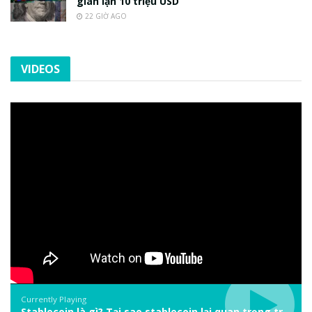
gian lận 10 triệu USD
22 GIỜ AGO
VIDEOS
Currently Playing
Stablecoin là gì? Tại sao stablecoin lại quan trọng trong thị trường crypto? | Phổ cập Blockchain