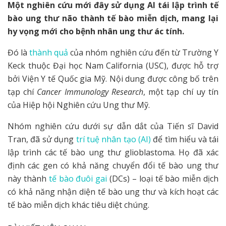
Một nghiên cứu mới đây sử dụng AI tái lập trình tế
bào ung thư não thành tế bào miễn dịch, mang lại
hy vọng mới cho bệnh nhân ung thư ác tính.
Đó là
thành quả
của nhóm nghiên cứu đến từ Trường Y
Keck thuộc Đại học Nam California (USC), được hỗ trợ
bởi Viện Y tế Quốc gia Mỹ. Nội dung được công bố trên
tạp chí
Cancer Immunology Research
, một tạp chí uy tín
của Hiệp hội Nghiên cứu Ung thư Mỹ.
Nhóm nghiên cứu dưới sự dẫn dắt của Tiến sĩ David
Tran, đã sử dụng
trí tuệ nhân tạo (AI)
để tìm hiểu và tái
lập trình các tế bào ung thư glioblastoma. Họ đã xác
định các gen có khả năng chuyển đổi tế bào ung thư
này thành
tế bào đuôi gai
(DCs) – loại tế bào miễn dịch
có khả năng nhận diện tế bào ung thư và kích hoạt các
tế bào miễn dịch khác tiêu diệt chúng.