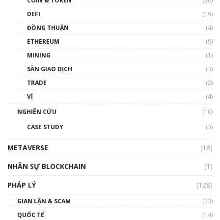
COIN & TOKEN
(36)
00:39:31
DEFI
(19)
Chìa khóa mở lối cơ hội trước các quĩ đầu tư |
ĐỒNG THUẬN
(4)
Phổ cập Blockchain
ETHEREUM
(9)
00:35:11
MINING
(1)
Talkshow 20: Biến động giá của tài sản truyền
SÀN GIAO DỊCH
(3)
thống & Crypto qua các cuộc chiến | Phổ cập
Blockchain
TRADE
(2)
01:34:46
VÍ
(4)
Talkshow 19: GameFi Việt Nam – Báo động
NGHIÊN CỨU
(10)
đỏ
CASE STUDY
(3)
01:24:45
METAVERSE
(18)
Talkshow18: Làn sóng tài năng Việt trở về từ
Silicon Valley - Sức bật mới cho Việt Nam
NHÂN SỰ BLOCKCHAIN
(1)
01:32:59
PHÁP LÝ
(128)
Talkshow17: Mùa đông Crypto – Chiếc khăn
GIAN LẬN & SCAM
gió ấm
(23)
01:40:40
QUỐC TẾ
(14)