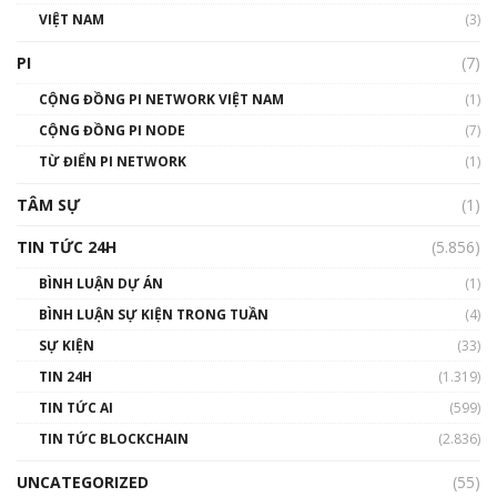
VIỆT NAM
(3)
Talkshow 16: Làn sóng số tại Việt Nam và thế
giới
PI
(7)
01:49:30
CỘNG ĐỒNG PI NETWORK VIỆT NAM
(1)
Talkshow 14: MemeCoin – Trò đùa tỷ đô
CỘNG ĐỒNG PI NODE
(7)
#phocapblockchain #PCB #meme
TỪ ĐIỂN PI NETWORK
(1)
01:29:26
TÂM SỰ
(1)
TIN TỨC 24H
(5.856)
BÌNH LUẬN DỰ ÁN
(1)
BÌNH LUẬN SỰ KIỆN TRONG TUẦN
(4)
SỰ KIỆN
(33)
TIN 24H
(1.319)
TIN TỨC AI
(599)
TIN TỨC BLOCKCHAIN
(2.836)
UNCATEGORIZED
(55)