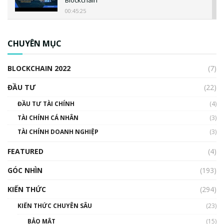
00:45:25
CBDC là gì? Tổng quan về CBDC? Tại sao
ngân hàng trung ương lại quan trọng? | Phổ
CHUYÊN MỤC
cập Blockchain
00:04:38
BLOCKCHAIN 2022
(7)
Triển vọng nào cho Bitcoin. Thị trường liệu có
uptrend trong năm 2023? | Phổ cập
ĐẦU TƯ
(22)
Blockchain
ĐẦU TƯ TÀI CHÍNH
(4)
00:02:14
TÀI CHÍNH CÁ NHÂN
(3)
Nhìn lại năm 2022: Những sự kiện ảnh hưởng
TÀI CHÍNH DOANH NGHIỆP
đến hệ sinh thái tiền mã hoá | Phổ cập
(3)
Blockchain
FEATURED
(4)
00:15:29
GÓC NHÌN
Nhìn lại năm 2022: Những nhân vật ảnh
(193)
hưởng nhất hệ sinh thái tiền mã hoá | Phổ
cập Blockchain
KIẾN THỨC
(294)
00:16:07
KIẾN THỨC CHUYÊN SÂU
(23)
Talkshow 27: Ranh giới giữa tầm ảnh hưởng
BẢO MẬT
(15)