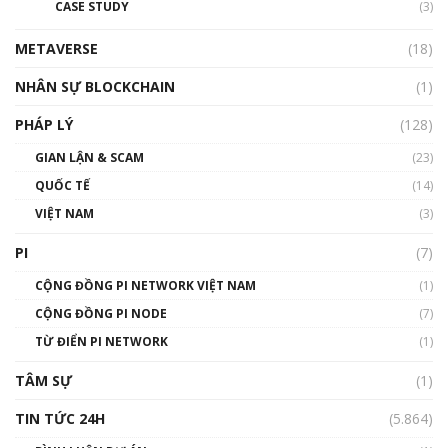
CASE STUDY
(3)
01:24:45
METAVERSE
(18)
Talkshow18: Làn sóng tài năng Việt trở về từ
Silicon Valley - Sức bật mới cho Việt Nam
NHÂN SỰ BLOCKCHAIN
(1)
01:32:59
PHÁP LÝ
(128)
Talkshow17: Mùa đông Crypto – Chiếc khăn
GIAN LẬN & SCAM
gió ấm
(23)
01:40:40
QUỐC TẾ
(14)
VIỆT NAM
(3)
Talkshow 16: Làn sóng số tại Việt Nam và thế
giới
PI
(7)
01:49:30
CỘNG ĐỒNG PI NETWORK VIỆT NAM
(1)
Talkshow 14: MemeCoin – Trò đùa tỷ đô
CỘNG ĐỒNG PI NODE
(7)
#phocapblockchain #PCB #meme
TỪ ĐIỂN PI NETWORK
(1)
01:29:26
TÂM SỰ
(1)
TIN TỨC 24H
(5.864)