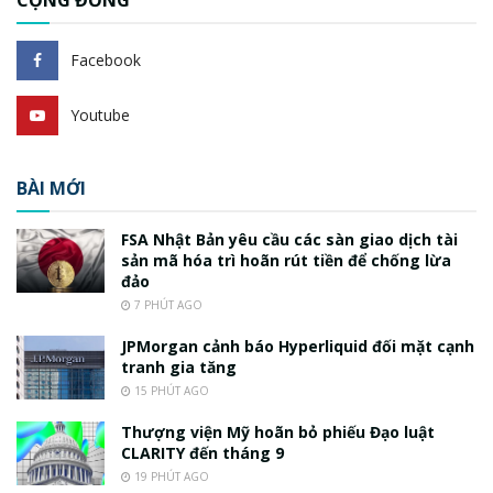
CỘNG ĐỒNG
Facebook
Youtube
BÀI MỚI
FSA Nhật Bản yêu cầu các sàn giao dịch tài
sản mã hóa trì hoãn rút tiền để chống lừa
đảo
7 PHÚT AGO
JPMorgan cảnh báo Hyperliquid đối mặt cạnh
tranh gia tăng
15 PHÚT AGO
Thượng viện Mỹ hoãn bỏ phiếu Đạo luật
CLARITY đến tháng 9
19 PHÚT AGO