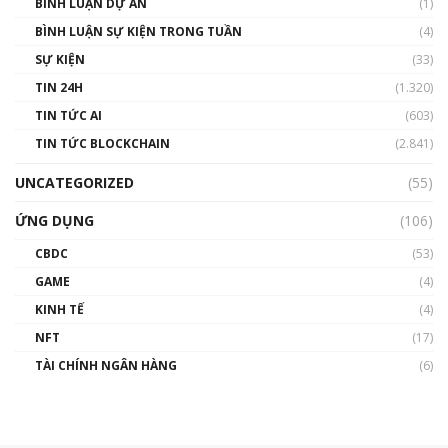
BÌNH LUẬN DỰ ÁN
(1)
BÌNH LUẬN SỰ KIỆN TRONG TUẦN
(4)
SỰ KIỆN
(33)
TIN 24H
(1.320)
TIN TỨC AI
(603)
TIN TỨC BLOCKCHAIN
(2.841)
UNCATEGORIZED
(55)
ỨNG DỤNG
(106)
CBDC
(53)
GAME
(4)
KINH TẾ
(4)
NFT
(17)
TÀI CHÍNH NGÂN HÀNG
(6)