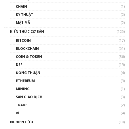
và sự thao túng giá | Phổ cập Blockchain
CHAIN
(1)
01:35:05
KỸ THUẬT
(2)
Nhân sự tương lại ngành Blockchain Việt
MẬT MÃ
(2)
Nam | Phổ cập Blockchain
KIẾN THỨC CƠ BẢN
(125)
00:43:47
BITCOIN
(17)
Blockchain đang được ứng dụng ở Việt Nam
BLOCKCHAIN
(51)
như thể nào?
COIN & TOKEN
(36)
00:39:31
DEFI
(19)
Chìa khóa mở lối cơ hội trước các quĩ đầu tư |
ĐỒNG THUẬN
(4)
Phổ cập Blockchain
ETHEREUM
(9)
00:35:11
MINING
(1)
Talkshow 20: Biến động giá của tài sản truyền
SÀN GIAO DỊCH
(3)
thống & Crypto qua các cuộc chiến | Phổ cập
Blockchain
TRADE
(2)
01:34:46
VÍ
(4)
Talkshow 19: GameFi Việt Nam – Báo động
NGHIÊN CỨU
(10)
đỏ