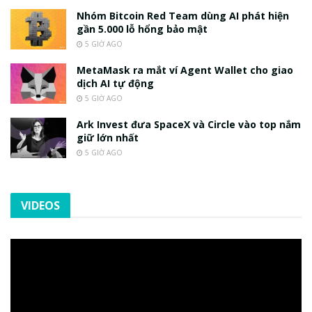
Nhóm Bitcoin Red Team dùng AI phát hiện
gần 5.000 lỗ hổng bảo mật
5 GIỜ AGO
MetaMask ra mắt ví Agent Wallet cho giao
dịch AI tự động
5 GIỜ AGO
Ark Invest đưa SpaceX và Circle vào top nắm
giữ lớn nhất
5 GIỜ AGO
VIDEOS