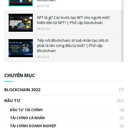
00:07:29
NFT là gì? Các bước tạo NFT cho người mới?
Kiếm tiền từ NFT? | Phổ cập blockchain
00:03:46
Tiếp nối Blockchain, trí tuệ nhân tạo (AI) có
phải là làn sóng đầu tư mới? | Phổ cập
Blockchain
00:45:25
CBDC là gì? Tổng quan về CBDC? Tại sao
ngân hàng trung ương lại quan trọng? | Phổ
CHUYÊN MỤC
cập Blockchain
00:04:38
BLOCKCHAIN 2022
(7)
Triển vọng nào cho Bitcoin. Thị trường liệu có
uptrend trong năm 2023? | Phổ cập
ĐẦU TƯ
(22)
Blockchain
ĐẦU TƯ TÀI CHÍNH
(4)
00:02:14
TÀI CHÍNH CÁ NHÂN
(3)
Nhìn lại năm 2022: Những sự kiện ảnh hưởng
TÀI CHÍNH DOANH NGHIỆP
đến hệ sinh thái tiền mã hoá | Phổ cập
(3)