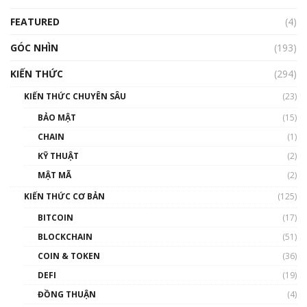
Blockchain
FEATURED
(4)
00:15:29
GÓC NHÌN
Nhìn lại năm 2022: Những nhân vật ảnh
(193)
hưởng nhất hệ sinh thái tiền mã hoá | Phổ
cập Blockchain
KIẾN THỨC
(294)
00:16:07
KIẾN THỨC CHUYÊN SÂU
(23)
Talkshow 27: Ranh giới giữa tầm ảnh hưởng
BẢO MẬT
(15)
và sự thao túng giá | Phổ cập Blockchain
CHAIN
(1)
01:35:05
KỸ THUẬT
(2)
Nhân sự tương lại ngành Blockchain Việt
MẬT MÃ
(2)
Nam | Phổ cập Blockchain
KIẾN THỨC CƠ BẢN
(125)
00:43:47
BITCOIN
(17)
Blockchain đang được ứng dụng ở Việt Nam
BLOCKCHAIN
(51)
như thể nào?
COIN & TOKEN
(36)
00:39:31
DEFI
(19)
Chìa khóa mở lối cơ hội trước các quĩ đầu tư |
ĐỒNG THUẬN
(4)
Phổ cập Blockchain