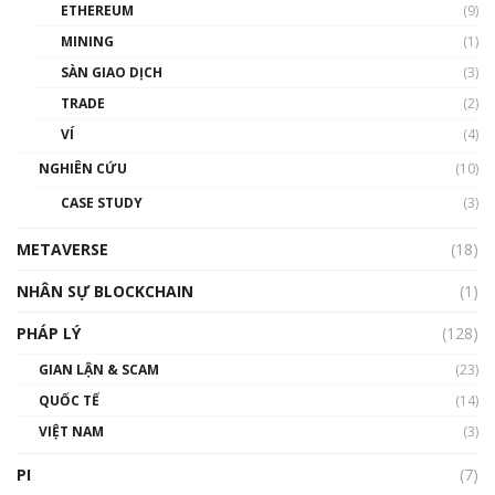
ETHEREUM
(9)
00:35:11
MINING
(1)
Talkshow 20: Biến động giá của tài sản truyền
SÀN GIAO DỊCH
(3)
thống & Crypto qua các cuộc chiến | Phổ cập
Blockchain
TRADE
(2)
01:34:46
VÍ
(4)
Talkshow 19: GameFi Việt Nam – Báo động
NGHIÊN CỨU
(10)
đỏ
CASE STUDY
(3)
01:24:45
METAVERSE
(18)
Talkshow18: Làn sóng tài năng Việt trở về từ
Silicon Valley - Sức bật mới cho Việt Nam
NHÂN SỰ BLOCKCHAIN
(1)
01:32:59
PHÁP LÝ
(128)
Talkshow17: Mùa đông Crypto – Chiếc khăn
GIAN LẬN & SCAM
gió ấm
(23)
01:40:40
QUỐC TẾ
(14)
VIỆT NAM
(3)
Talkshow 16: Làn sóng số tại Việt Nam và thế
giới
PI
(7)
01:49:30