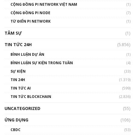
CỘNG ĐỒNG PI NETWORK VIỆT NAM
(1)
Talkshow 14: MemeCoin – Trò đùa tỷ đô
CỘNG ĐỒNG PI NODE
(7)
#phocapblockchain #PCB #meme
TỪ ĐIỂN PI NETWORK
(1)
01:29:26
TÂM SỰ
(1)
TIN TỨC 24H
(5.856)
BÌNH LUẬN DỰ ÁN
(1)
BÌNH LUẬN SỰ KIỆN TRONG TUẦN
(4)
SỰ KIỆN
(33)
TIN 24H
(1.319)
TIN TỨC AI
(599)
TIN TỨC BLOCKCHAIN
(2.836)
UNCATEGORIZED
(55)
ỨNG DỤNG
(106)
CBDC
(53)