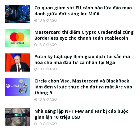
Cơ quan giám sát EU cảnh báo lừa đảo mạo
danh giữa đợt sàng lọc MiCA
13 GIỜ AGO
Mastercard thí điểm Crypto Credential cùng
Borderless.xyz cho thanh toán stablecoin
13 GIỜ AGO
Putin ký luật quy định giao dịch tài sản mã
hóa cho nhà đầu tư cá nhân tại Nga
13 GIỜ AGO
Circle chọn Visa, Mastercard và BlackRock
làm đơn vị xác thực cho đợt ra mắt Arc vào
tháng 9
13 GIỜ AGO
Nhà sáng lập NFT Few and Far bị cáo buộc
gian lận 10 triệu USD
19 GIỜ AGO