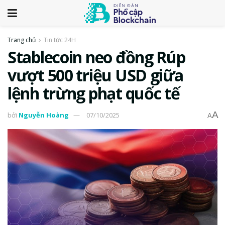
Trang chủ
Tin tức 24H
Stablecoin neo đồng Rúp
vượt 500 triệu USD giữa
lệnh trừng phạt quốc tế
A
bởi
Nguyễn Hoàng
07/10/2025
A