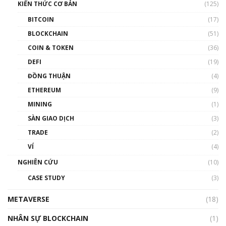
KIẾN THỨC CƠ BẢN
(125)
00:43:47
BITCOIN
(17)
Blockchain đang được ứng dụng ở Việt Nam
BLOCKCHAIN
(51)
như thể nào?
COIN & TOKEN
(36)
00:39:31
DEFI
(19)
Chìa khóa mở lối cơ hội trước các quĩ đầu tư |
ĐỒNG THUẬN
(4)
Phổ cập Blockchain
ETHEREUM
(9)
00:35:11
MINING
(1)
Talkshow 20: Biến động giá của tài sản truyền
SÀN GIAO DỊCH
(3)
thống & Crypto qua các cuộc chiến | Phổ cập
Blockchain
TRADE
(2)
01:34:46
VÍ
(4)
Talkshow 19: GameFi Việt Nam – Báo động
NGHIÊN CỨU
(10)
đỏ
CASE STUDY
(3)
01:24:45
METAVERSE
(18)
Talkshow18: Làn sóng tài năng Việt trở về từ
Silicon Valley - Sức bật mới cho Việt Nam
NHÂN SỰ BLOCKCHAIN
(1)
01:32:59