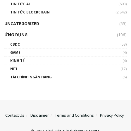
TIN TỨC AI
(603)
TIN TỨC BLOCKCHAIN
(2.842)
UNCATEGORIZED
(55)
ỨNG DỤNG
(106)
CBDC
(53)
GAME
(4)
KINH TẾ
(4)
NFT
(17)
TÀI CHÍNH NGÂN HÀNG
(6)
Contact Us
Disclaimer
Terms and Conditions
Privacy Policy