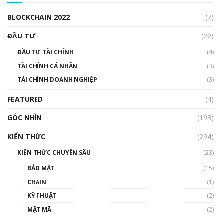
00:04:38
BLOCKCHAIN 2022
(7)
Triển vọng nào cho Bitcoin. Thị trường liệu có
uptrend trong năm 2023? | Phổ cập
ĐẦU TƯ
(22)
Blockchain
ĐẦU TƯ TÀI CHÍNH
(4)
00:02:14
TÀI CHÍNH CÁ NHÂN
(3)
Nhìn lại năm 2022: Những sự kiện ảnh hưởng
TÀI CHÍNH DOANH NGHIỆP
đến hệ sinh thái tiền mã hoá | Phổ cập
(3)
Blockchain
FEATURED
(4)
00:15:29
GÓC NHÌN
Nhìn lại năm 2022: Những nhân vật ảnh
(193)
hưởng nhất hệ sinh thái tiền mã hoá | Phổ
cập Blockchain
KIẾN THỨC
(294)
00:16:07
KIẾN THỨC CHUYÊN SÂU
(23)
Talkshow 27: Ranh giới giữa tầm ảnh hưởng
BẢO MẬT
(15)
và sự thao túng giá | Phổ cập Blockchain
CHAIN
(1)
01:35:05
KỸ THUẬT
(2)
Nhân sự tương lại ngành Blockchain Việt
MẬT MÃ
(2)
Nam | Phổ cập Blockchain