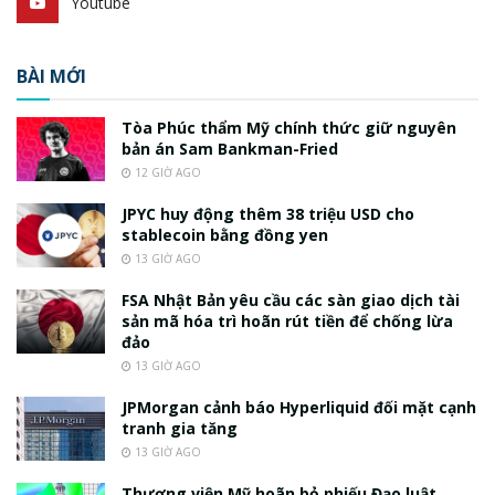
Youtube
BÀI MỚI
Tòa Phúc thẩm Mỹ chính thức giữ nguyên
bản án Sam Bankman-Fried
12 GIỜ AGO
JPYC huy động thêm 38 triệu USD cho
stablecoin bằng đồng yen
13 GIỜ AGO
FSA Nhật Bản yêu cầu các sàn giao dịch tài
sản mã hóa trì hoãn rút tiền để chống lừa
đảo
13 GIỜ AGO
JPMorgan cảnh báo Hyperliquid đối mặt cạnh
tranh gia tăng
13 GIỜ AGO
Thượng viện Mỹ hoãn bỏ phiếu Đạo luật