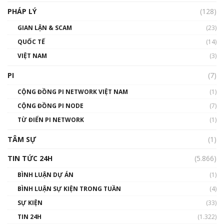
PHÁP LÝ
(128)
Talkshow17: Mùa đông Crypto – Chiếc khăn
GIAN LẬN & SCAM
gió ấm
(23)
01:40:40
QUỐC TẾ
(14)
VIỆT NAM
(3)
Talkshow 16: Làn sóng số tại Việt Nam và thế
giới
PI
(7)
01:49:30
CỘNG ĐỒNG PI NETWORK VIỆT NAM
(1)
Talkshow 14: MemeCoin – Trò đùa tỷ đô
CỘNG ĐỒNG PI NODE
(7)
#phocapblockchain #PCB #meme
TỪ ĐIỂN PI NETWORK
(1)
01:29:26
TÂM SỰ
(1)
TIN TỨC 24H
(5.866)
BÌNH LUẬN DỰ ÁN
(1)
BÌNH LUẬN SỰ KIỆN TRONG TUẦN
(4)
SỰ KIỆN
(33)
TIN 24H
(1.322)