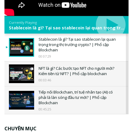
Currently Playing
Stablecoin là gì? Tại sao stablecoin lại quan trọng trong thị trường crypto? | Phổ cập Blockchain
Stablecoin là gì? Tại sao stablecoin lại quan
trọng trong thị trường crypto? | Phổ cập
Blockchain
00:07:29
NFT là gì? Các bước tạo NFT cho người mới?
Kiếm tiền từ NFT? | Phổ cập blockchain
00:03:46
Tiếp nối Blockchain, trí tuệ nhân tạo (AI) có
phải là làn sóng đầu tư mới? | Phổ cập
Blockchain
00:45:25
CBDC là gì? Tổng quan về CBDC? Tại sao
ngân hàng trung ương lại quan trọng? | Phổ
CHUYÊN MỤC
cập Blockchain