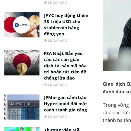
1 NGÀY AGO
JPYC huy động thêm
38 triệu USD cho
stablecoin bằng
đồng yen
1 NGÀY AGO
FSA Nhật Bản yêu
cầu các sàn giao
dịch tài sản mã hóa
trì hoãn rút tiền để
chống lừa đảo
Giao dịch B
1 NGÀY AGO
đánh dấu sự
JPMorgan cảnh báo
Hyperliquid đối mặt
Trong vòng 
cạnh tranh gia tăng
cấu trúc: từ
1 NGÀY AGO
thành hạ tần
Thượng viện Mỹ