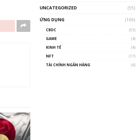
UNCATEGORIZED
(55)
ỨNG DỤNG
(106)
CBDC
(53)
GAME
(4)
KINH TẾ
(4)
NFT
(17)
TÀI CHÍNH NGÂN HÀNG
(6)