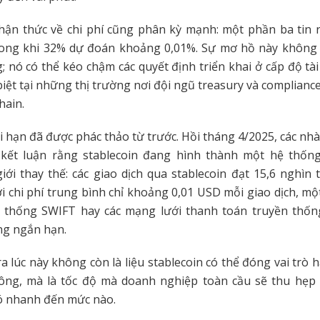
hận thức về chi phí cũng phân kỳ mạnh: một phần ba tin 
trong khi 32% dự đoán khoảng 0,01%. Sự mơ hồ này không c
; nó có thể kéo chậm các quyết định triển khai ở cấp độ tà
biệt tại những thị trường nơi đội ngũ treasury và compliance 
hain.
i hạn đã được phác thảo từ trước. Hồi tháng 4/2025, các nhà 
 kết luận rằng stablecoin đang hình thành một hệ thốn
iới thay thế: các giao dịch qua stablecoin đạt 15,6 nghìn
i chi phí trung bình chỉ khoảng 0,01 USD mỗi giao dịch, một
 thống SWIFT hay các mạng lưới thanh toán truyền thốn
ng ngắn hạn.
ra lúc này không còn là liệu stablecoin có thể đóng vai trò 
ông, mà là tốc độ mà doanh nghiệp toàn cầu sẽ thu hẹp
ó nhanh đến mức nào.