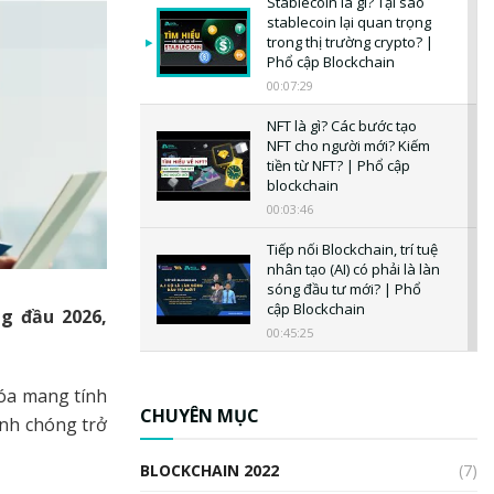
Stablecoin là gì? Tại sao
stablecoin lại quan trọng
trong thị trường crypto? |
Phổ cập Blockchain
00:07:29
NFT là gì? Các bước tạo
NFT cho người mới? Kiếm
tiền từ NFT? | Phổ cập
blockchain
00:03:46
Tiếp nối Blockchain, trí tuệ
nhân tạo (AI) có phải là làn
sóng đầu tư mới? | Phổ
cập Blockchain
ng đầu 2026,
00:45:25
CBDC là gì? Tổng quan về
CBDC? Tại sao ngân hàng
óa mang tính
trung ương lại quan trọng?
CHUYÊN MỤC
anh chóng trở
| Phổ cập Blockchain
00:04:38
BLOCKCHAIN 2022
(7)