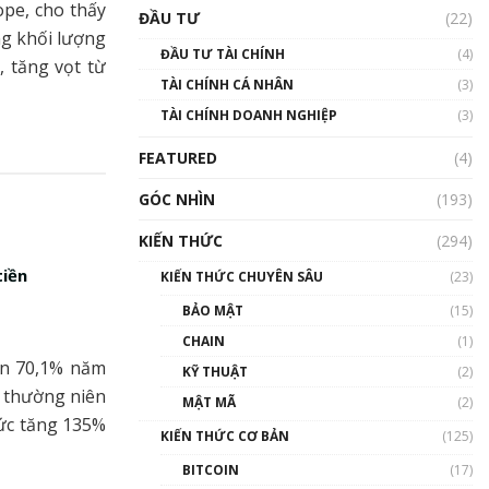
Triển vọng nào cho
ope, cho thấy
ĐẦU TƯ
(22)
Bitcoin. Thị trường liệu có
ng khối lượng
uptrend trong năm 2023? |
ĐẦU TƯ TÀI CHÍNH
(4)
Phổ cập Blockchain
, tăng vọt từ
TÀI CHÍNH CÁ NHÂN
(3)
00:02:14
TÀI CHÍNH DOANH NGHIỆP
(3)
Nhìn lại năm 2022: Những
sự kiện ảnh hưởng đến hệ
FEATURED
(4)
sinh thái tiền mã hoá |
Phổ cập Blockchain
GÓC NHÌN
(193)
00:15:29
KIẾN THỨC
(294)
Nhìn lại năm 2022: Những
nhân vật ảnh hưởng nhất
tiền
KIẾN THỨC CHUYÊN SÂU
(23)
hệ sinh thái tiền mã hoá |
Phổ cập Blockchain
BẢO MẬT
(15)
00:16:07
CHAIN
(1)
ên 70,1% năm
Talkshow 27: Ranh giới
KỸ THUẬT
(2)
giữa tầm ảnh hưởng và sự
h thường niên
MẬT MÃ
(2)
thao túng giá | Phổ cập
mức tăng 135%
Blockchain
KIẾN THỨC CƠ BẢN
(125)
01:35:05
BITCOIN
(17)