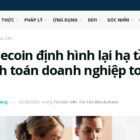
N THỨC
PHÁP LÝ
ỨNG DỤNG
DEFI
GÓC NHÌN
tức 24H
ecoin định hình lại hạ 
h toán doanh nghiệp t
àng
05/06/2026
trong
Tin tức 24H
,
Tin tức Blockchain