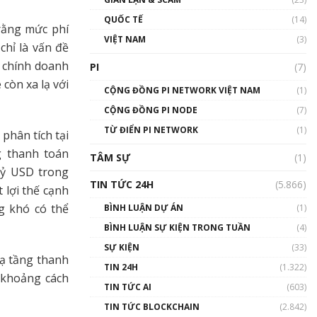
01:24:45
QUỐC TẾ
(14)
rằng mức phí
Talkshow18: Làn sóng tài
VIỆT NAM
(3)
hỉ là vấn đề
năng Việt trở về từ Silicon
Valley - Sức bật mới cho
i chính doanh
PI
(7)
Việt Nam
còn xa lạ với
01:32:59
CỘNG ĐỒNG PI NETWORK VIỆT NAM
(1)
CỘNG ĐỒNG PI NODE
(7)
Talkshow17: Mùa đông
TỪ ĐIỂN PI NETWORK
Crypto – Chiếc khăn gió ấm
(1)
phân tích tại
01:40:40
g thanh toán
TÂM SỰ
(1)
 tỷ USD trong
Talkshow 16: Làn sóng số
TIN TỨC 24H
(5.866)
 lợi thế cạnh
tại Việt Nam và thế giới
01:49:30
g khó có thể
BÌNH LUẬN DỰ ÁN
(1)
BÌNH LUẬN SỰ KIỆN TRONG TUẦN
(4)
Talkshow 14: MemeCoin –
Trò đùa tỷ đô
SỰ KIỆN
(33)
hạ tầng thanh
#phocapblockchain #PCB
TIN 24H
(1.322)
#meme
 khoảng cách
TIN TỨC AI
(603)
01:29:26
TIN TỨC BLOCKCHAIN
(2.842)