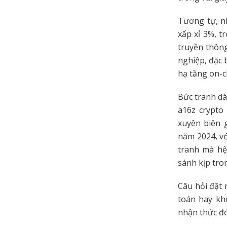
Tương tự, n
xấp xỉ 3%, 
truyền thông
nghiệp, đặc 
hạ tầng on-c
Bức tranh dà
a16z crypto
xuyên biên g
năm 2024, vớ
tranh mà hệ
sánh kịp tro
Câu hỏi đặt 
toán hay kh
nhận thức đ