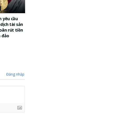
n yêu cầu
dịch tài sản
oãn rút tiền
a đảo
Đăng nhập