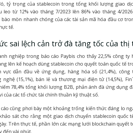
, tỷ trọng của stablecoin trong tổng khối lượng giao dị
u leo từ 12% vào tháng 7/2023 lên 86% vào tháng 4/2026
 bào mòn nhanh chóng của các tài sản mã hóa đầu cơ tro
hực tế.
c sai lệch cản trở đà tăng tốc của thị
anh nghiệp trong báo cáo Paybis cho thấy 22,5% công ty h
ang lên kế hoạch dùng stablecoin cho quyết toán quốc tế t
nh vực dẫn đầu về ứng dụng, hàng hóa số (21,4%), công t
g nghệ (15,1%), bán lẻ và thương mại điện tử (14,5%), Fin
hiếm 78,4% tổng khối lượng B2B, phản ánh đà ứng dụng đã
 của các tổ chức tài chính thuần kỹ thuật số.
 cáo cũng phơi bày một khoảng trống kiến thức đáng lo ngạ
khảo sát cho rằng một giao dịch chuyển stablecoin quốc t
gày. Trên thực tế, phần lớn các mạng lưới blockchain quyết t
y đến vài phút.