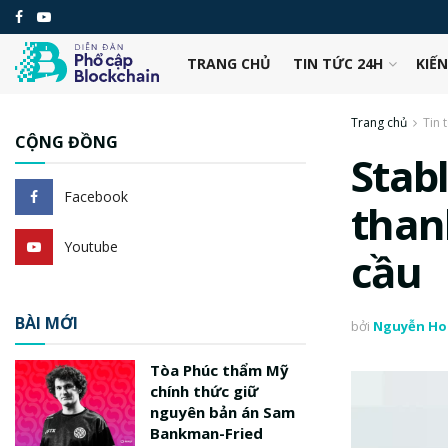
TRANG CHỦ
TIN TỨC 24H
KIẾ
Trang chủ
Tin 
CỘNG ĐỒNG
Stabl
Facebook
than
Youtube
cầu
BÀI MỚI
bởi
Nguyễn Ho
Tòa Phúc thẩm Mỹ
chính thức giữ
nguyên bản án Sam
Bankman-Fried