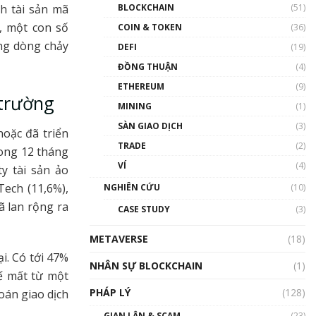
Nhân sự tương lại ngành
ch tài sản mã
BLOCKCHAIN
(51)
Blockchain Việt Nam | Phổ
, một con số
cập Blockchain
COIN & TOKEN
(36)
00:43:47
ng dòng chảy
DEFI
(19)
ĐỒNG THUẬN
(4)
Blockchain đang được ứng
dụng ở Việt Nam như thể
ETHEREUM
(9)
nào?
 trường
MINING
(1)
00:39:31
SÀN GIAO DỊCH
(3)
oặc đã triển
Chìa khóa mở lối cơ hội
TRADE
(2)
trước các quĩ đầu tư | Phổ
rong 12 tháng
cập Blockchain
VÍ
(4)
y tài sản ảo
00:35:11
Tech (11,6%),
NGHIÊN CỨU
(10)
Talkshow 20: Biến động
 lan rộng ra
CASE STUDY
(3)
giá của tài sản truyền
thống & Crypto qua các
METAVERSE
cuộc chiến | Phổ cập
(18)
Blockchain
i. Có tới 47%
NHÂN SỰ BLOCKCHAIN
(1)
01:34:46
ế mất từ một
PHÁP LÝ
(128)
oán giao dịch
Talkshow 19: GameFi Việt
Nam – Báo động đỏ
GIAN LẬN & SCAM
(23)