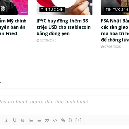
TIN TỨC 24H
TIN TỨC 24H
ẩm Mỹ chính
JPYC huy động thêm 38
FSA Nhật Bả
uyên bản án
triệu USD cho stablecoin
các sàn giao 
n-Fried
bằng đồng yen
mã hóa trì h
để chống lừ
07/08/2026
07/08/2026
{}
[+]