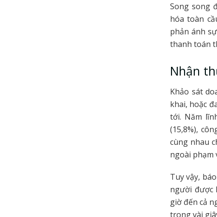
Song song đó
hóa toàn cầ
phản ánh sự
thanh toán t
Nhận thứ
Khảo sát do
khai, hoặc đ
tới. Năm lĩ
(15,8%), côn
cùng nhau c
ngoài phạm vi
Tuy vậy, báo
người được 
giờ đến cả n
trong vài giâ