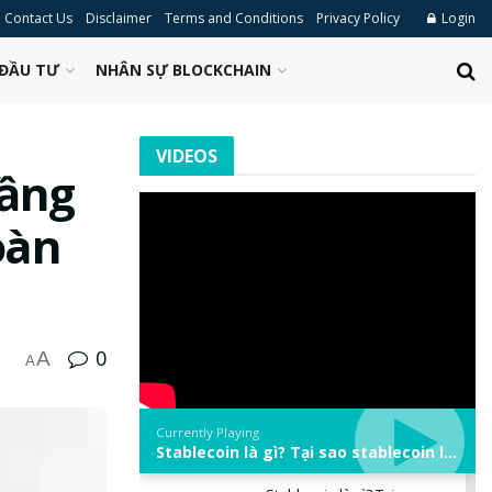
Contact Us
Disclaimer
Terms and Conditions
Privacy Policy
Login
ĐẦU TƯ
NHÂN SỰ BLOCKCHAIN
VIDEOS
tầng
oàn
0
A
A
Currently Playing
Stablecoin là gì? Tại sao stablecoin lại quan trọng trong thị trường crypto? | Phổ cập Blockchain